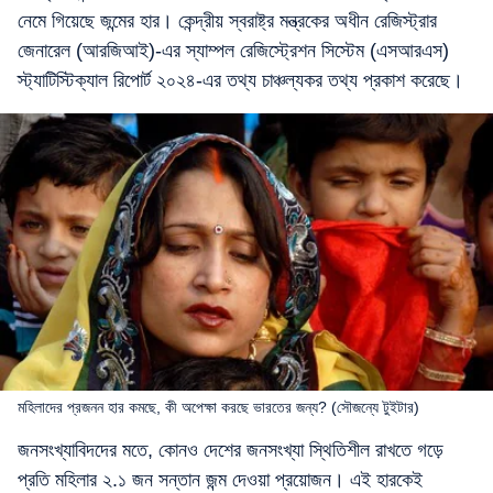
নেমে গিয়েছে জন্মের হার। কেন্দ্রীয় স্বরাষ্ট্র মন্ত্রকের অধীন রেজিস্ট্রার
জেনারেল (আরজিআই)-এর স্যাম্পল রেজিস্ট্রেশন সিস্টেম (এসআরএস)
স্ট্যাটিস্টিক্যাল রিপোর্ট ২০২৪-এর তথ্য চাঞ্চল্যকর তথ্য প্রকাশ করেছে।
মহিলাদের প্রজনন হার কমছে, কী অপেক্ষা করছে ভারতের জন্য? (সৌজন্যে টুইটার)
জনসংখ্যাবিদদের মতে, কোনও দেশের জনসংখ্যা স্থিতিশীল রাখতে গড়ে
প্রতি মহিলার ২.১ জন সন্তান জন্ম দেওয়া প্রয়োজন। এই হারকেই