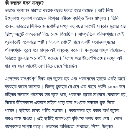
কী বললেন ইলন মাস্ক?
ভারতে প্রজনন হারগত কয়েক বছরে দ্রুত হারে কমেছে। তাই নিয়ে
উদ্বেগও প্রকাশ করেছেন বিশ্বের ধনীতম ব্যক্তি ইলন মাস্কও। তিনি
বলেন, ভারতের শিক্ষিত জনগোষ্ঠীর মধ্যে বহু বছর আগেই সন্তান জন্মের হার
'রিপ্লেসমেন্ট লেভেলের' নিচে নেমে গিয়েছিল। সাম্প্রতিক পরিসংখ্যানে সেই
প্রবণতাই একেবারে স্পষ্ট। ‘এএফ পোস্ট’ নামে একটি সংবাদমাধ্যমের
পরিসংখ্যান তুলে ধরে মাস্ক এই মন্তব্য করেন। ধনকুবের মাস্ক লিখেছেন,
‘ভারতে জন্মহার অনেকটাই কমেছে। বিশেষ করে উচ্চশিক্ষিতদের মধ্যে এই
হার বহু বছর আগেই বেশ নিচে নেমে গিয়েছিল।’
এক্ষেত্রে তাৎপর্যপূর্ণ বিষয় হল জন্মের হার এবং প্রজননের হারকে একই অর্থে
ব্যবহার করেন অনেকে। কিন্তু জন্মহার যেখানে এক বছরে প্রতি ১০০০ জন
মহিলার সন্তান প্রসবের হার তুলে ধরে, প্রজনন হারের মাধ্যমে বোঝানো হয়,
নিজের জীবনকালে একজন মহিলা গড়ে কত সংখ্যক সন্তান জন্ম দিতে
পারেন। দুইয়ের মধ্যে গভীর সংযোগ। প্রজননের হার কমার অর্থ জন্মের
হারও কমে যাওয়া। এই দু’টিই জনসংখ্যা বৃদ্ধিকে শ্লথ করে দেয়। দেশে
বয়স্কদের সংখ্যা বাড়ে। ভারতের অভিজ্ঞতা দেখাচ্ছে, শিক্ষা, উন্নত