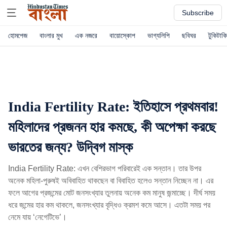
Subscribe
হোমপেজ
বাংলার মুখ
এক নজরে
বায়োস্কোপ
ভাগ্যলিপি
ছবিঘর
টুকিটাকি
India Fertility Rate: ইতিহাসে প্রথমবার!
মহিলাদের প্রজনন হার কমছে, কী অপেক্ষা করছে
ভারতের জন্য? উদ্বিগ মাস্ক
India Fertility Rate: এখন বেশিরভাগ পরিবারেই এক সন্তান। তার উপর
অনেক মহিলা-পুরুষই অবিবাহিত থাকছেন বা বিবাহিত হলেও সন্তান নিচ্ছেন না। এর
ফলে আগের প্রজন্মের মোট জনসংখ্যার তুলনায় অনেক কম মানুষ জন্মাচ্ছে। দীর্ঘ সময়
ধরে জন্মের হার কম থাকলে, জনসংখ্যার বৃদ্ধিও ক্রমশ কমে আসে। এতটা সময় পর
নেমে যায় ‘নেগেটিভে’।