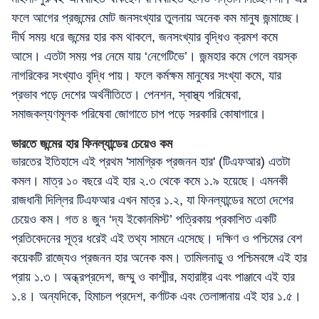
ফলে আগের প্রজন্মের মোট জনসংখ্যার তুলনায় অনেক কম মানুষ জন্মাচ্ছে।
দীর্ঘ সময় ধরে জন্মের হার কম থাকলে, জনসংখ্যার বৃদ্ধিও ক্রমশ কমে
আসে। এতটা সময় পর নেমে যায় ‘নেগেটিভে’। জন্মহার কমে গেলে বয়স্ক
নাগরিকের সংখ্যাও বৃদ্ধি পায়। ফলে কর্মক্ষম মানুষের সংখ্যা কমে, যার
প্রভাব পড়ে দেশের অর্থনীতিতে। পেনশন, স্বাস্থ্য পরিষেবা,
সমাজকল্যণমূলক পরিষেবা জোগাতে চাপ পড়ে সরকারি কোষাগারে।
ভারতে জন্মের হার ফিনল্যান্ডের চেয়েও কম
ভারতের ইতিহাসে এই প্রথম 'সামগ্রিক প্রজনন হার' (টিএফআর) এতটা
কমল। মাত্র ১০ বছরে এই হার ২.৩ থেকে কমে ১.৯ হয়েছে। এমনকী
রাজধানী দিল্লির টিএফআর এখন মাত্র ১.২, যা ফিনল্যান্ডের মতো দেশের
চেয়েও কম। গত ৪ জুন ‘দ্য ইকোনমিস্ট’ পত্রিকায় প্রকাশিত একটি
প্রতিবেদনের সূত্র ধরেই এই তথ্য সামনে এসেছে। দক্ষিণ ও পশ্চিমের বেশ
কয়েকটি রাজ্যেও প্রজনন হার অনেক কম। তামিলনাড়ু ও পশ্চিমবঙ্গে এই হার
প্রায় ১.৩। অন্ধ্রপ্রদেশ, জম্মু ও কাশ্মীর, মহারাষ্ট্র এবং পাঞ্জাবে এই হার
১.৪। অন্যদিকে, হিমাচল প্রদেশ, কর্ণাটক এবং তেলাঙ্গানায় এই হার ১.৫।