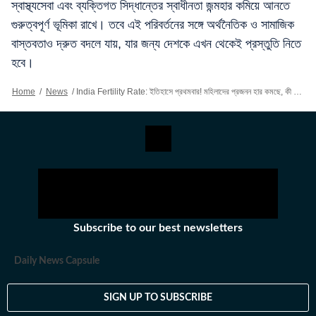
স্বাস্থ্যসেবা এবং ব্যক্তিগত সিদ্ধান্তের স্বাধীনতা জন্মহার কমিয়ে আনতে
গুরুত্বপূর্ণ ভূমিকা রাখে। তবে এই পরিবর্তনের সঙ্গে অর্থনৈতিক ও সামাজিক
বাস্তবতাও দ্রুত বদলে যায়, যার জন্য দেশকে এখন থেকেই প্রস্তুতি নিতে
হবে।
Home
/
News
/
India Fertility Rate: ইতিহাসে প্রথমবার! মহিলাদের প্রজনন হার কমছে, কী অপেক্ষা করছে ভারতের জন্য? উদ্বিগ মাস্ক
Subscribe to our best newsletters
Daily News Capsule
SIGN UP TO SUBSCRIBE