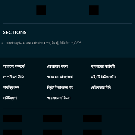
SECTIONS
বাংলার মুখ
এক নজরে
বায়োস্কোপ
ছবিঘর
টুকিটাকি
ভাগ্যলিপি
আমাদের সম্পর্কে
যোগাযোগ করুন
ব্যবহারের শর্তাবলী
গোপনীয়তা নীতি
আজকের আবহাওয়া
এইচটি নিউজলেটার
সাবস্ক্রিপশন
প্রিন্ট বিজ্ঞাপনের হার
নৈতিকতার বিধি
সাইটম্যাপ
আরএসএস ফিডস