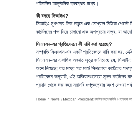
পরিচালিত আনুষ্ঠানিক ব্যবস্থার মধ্যে।
কী বলছে সিআইএ?
সিআইএ মুখপাত্র লিজ লায়ন্স এক সোশ্যাল মিডিয়া পোস্টে স
কার্টেলদের পক্ষ নিয়ে চালানো এক অপপ্রচার মাত্র, যা আম
সিএনএন-এর প্রতিবেদনে কী দাবি করা হয়েছে?
সম্প্রতি সিএনএন-এর একটি প্রতিবেদনে দাবি করা হয়, মেক্
সিএনএন-এর একাধিক অজ্ঞাত সূত্র জানিয়েছে যে, সিআইএ এ
অংশ নিয়েছে; যার মধ্যে গত মার্চে সিনালোয়া কার্টেলের সদস
প্রতিবেদন অনুযায়ী, এই অভিযানগুলোতে মূলত কার্টেলের ম
প্রদান থেকে শুরু করে সরাসরি গুপ্তহত্যায় অংশ নেওয়া পর্
Home
/
News
/
Mexican President: কার্টেল দমনে মার্কিন গুপ্তহত্যা অ