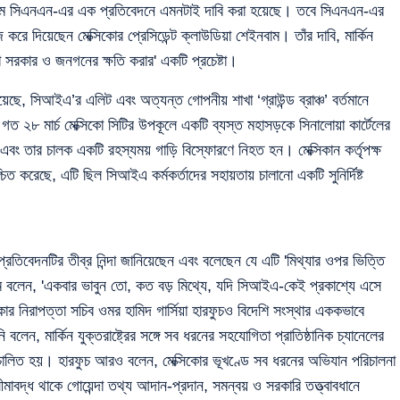
াদমাধ্যম সিএনএন-এর এক প্রতিবেদনে এমনটাই দাবি করা হয়েছে। তবে সিএনএন-এর
ে দিয়েছেন মেক্সিকোর প্রেসিডেন্ট ক্লাউডিয়া শেইনবাম। তাঁর দাবি, মার্কিন
কো সরকার ও জনগনের ক্ষতি করার' একটি প্রচেষ্টা।
ে, সিআইএ’র এলিট এবং অত্যন্ত গোপনীয় শাখা ‘গ্রাউন্ড ব্রাঞ্চ’ বর্তমানে
 গত ২৮ মার্চ মেক্সিকো সিটির উপকূলে একটি ব্যস্ত মহাসড়কে সিনালোয়া কার্টেলের
’ এবং তার চালক একটি রহস্যময় গাড়ি বিস্ফোরণে নিহত হন। মেক্সিকান কর্তৃপক্ষ
ত করেছে, এটি ছিল সিআইএ কর্মকর্তাদের সহায়তায় চালানো একটি সুনির্দিষ্ট
্রতিবেদনটির তীব্র নিন্দা জানিয়েছেন এবং বলেছেন যে এটি 'মিথ্যার ওপর ভিত্তি
ম বলেন, 'একবার ভাবুন তো, কত বড় মিথ্যে, যদি সিআইএ-কেই প্রকাশ্যে এসে
িকোর নিরাপত্তা সচিব ওমর হামিদ গার্সিয়া হারফুচও বিদেশি সংস্থার এককভাবে
েন, মার্কিন যুক্তরাষ্ট্রের সঙ্গে সব ধরনের সহযোগিতা প্রাতিষ্ঠানিক চ্যানেলের
রিচালিত হয়। হারফুচ আরও বলেন, মেক্সিকোর ভূখণ্ডে সব ধরনের অভিযান পরিচালনা
ীমাবদ্ধ থাকে গোয়েন্দা তথ্য আদান-প্রদান, সমন্বয় ও সরকারি তত্ত্বাবধানে