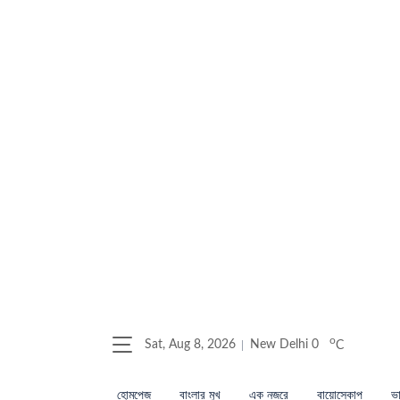
o
Sat, Aug 8, 2026
New Delhi
0
C
হোমপেজ
বাংলার মুখ
এক নজরে
বায়োস্কোপ
ভা