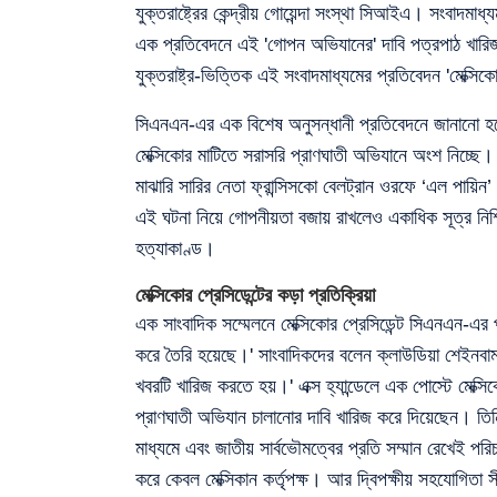
যুক্তরাষ্ট্রের কেন্দ্রীয় গোয়েন্দা সংস্থা সিআইএ। সংব
এক প্রতিবেদনে এই 'গোপন অভিযানের' দাবি পত্রপাঠ খারিজ কর
যুক্তরাষ্ট্র-ভিত্তিক এই সংবাদমাধ্যমের প্রতিবেদন 'মেক্সি
সিএনএন-এর এক বিশেষ অনুসন্ধানী প্রতিবেদনে জানানো হয়েছ
মেক্সিকোর মাটিতে সরাসরি প্রাণঘাতী অভিযানে অংশ নিচ্ছে।
মাঝারি সারির নেতা ফ্রান্সিসকো বেলট্রান ওরফে ‘এল পায়িন
এই ঘটনা নিয়ে গোপনীয়তা বজায় রাখলেও একাধিক সূত্র নিশ্চি
হত্যাকাণ্ড।
মেক্সিকোর প্রেসিডেন্টের কড়া প্রতিক্রিয়া
এক সাংবাদিক সম্মেলনে মেক্সিকোর প্রেসিডেন্ট সিএনএন-এর প
করে তৈরি হয়েছে।' সাংবাদিকদের বলেন ক্লাউডিয়া শেইনবা
খবরটি খারিজ করতে হয়।' এক্স হ্যান্ডেলে এক পোস্টে মেক্স
প্রাণঘাতী অভিযান চালানোর দাবি খারিজ করে দিয়েছেন। তিনি বল
মাধ্যমে এবং জাতীয় সার্বভৌমত্বের প্রতি সম্মান রেখেই প
করে কেবল মেক্সিকান কর্তৃপক্ষ। আর দ্বিপক্ষীয় সহযোগিতা স