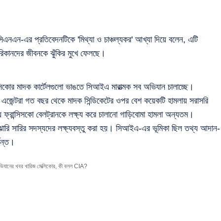
িএনএন-এর প্রতিবেদনটিকে 'মিথ্যা ও চাঞ্চল্যকর' আখ্যা দিয়ে বলেন, এটি
েরিকানদের জীবনকে ঝুঁকির মুখে ফেলছে।
সিকোর মাদক কার্টেলগুলো ভাঙতে সিআইএ মারাত্মক সব অভিযান চালাচ্ছে।
জেন্টরা গত বছর থেকে মাদক সিন্ডিকেটের ওপর বেশ কয়েকটি হামলায় সরাসরি
্য ফ্রান্সিসকো বেলট্রানকে লক্ষ্য করে চালানো গাড়িবোমা হামলা অন্যতম।
াঝারি সারির সদস্যদের লক্ষ্যবস্তু করা হয়। সিআইএ-এর ভূমিকা ছিল তথ্য আদান-
যন্ত।
ভিযানের খবর খারিজ মেক্সিকোর, কী বলল CIA?