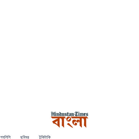
গ্যলিপি
ছবিঘর
টুকিটাকি