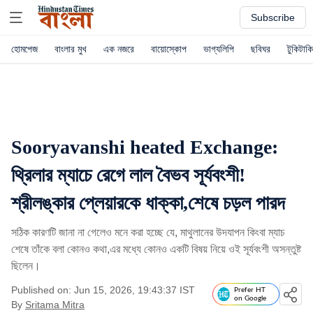
Subscribe
হোমপেজ
বাংলার মুখ
এক নজরে
বায়োস্কোপ
ভাগ্যলিপি
ছবিঘর
টুকিটাকি
Sooryavanshi heated Exchange:
থ্রিলার ম্যাচে রেগে লাল বৈভব সূর্যবংশী!
শ্রীলঙ্কার প্লেয়ারকে ধাক্কা,শেষে চড়ল পারদ
সঠিক কারণটি জানা না গেলেও মনে করা হচ্ছে যে, মাথুলানের উদযাপন কিংবা ম্যাচ
শেষে তাঁকে বলা কোনও কথা,এর মধ্যে কোনও একটি বিষয় নিয়ে ওই সূর্যবংশী অসন্তুষ্ট
ছিলেন।
Published on: Jun 15, 2026, 19:43:37 IST
Prefer HT
on Google
By
Sritama Mitra