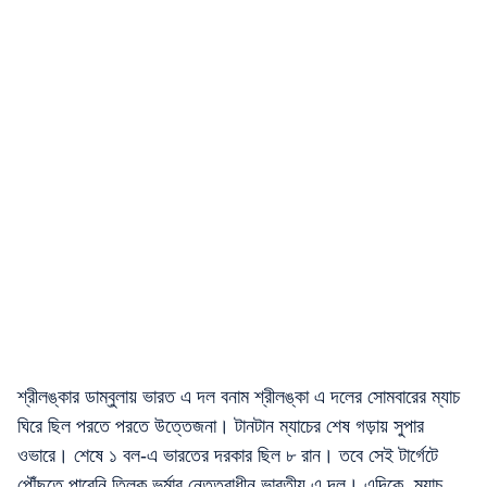
শ্রীলঙ্কার ডাম্বুলায় ভারত এ দল বনাম শ্রীলঙ্কা এ দলের সোমবারের ম্যাচ
ঘিরে ছিল পরতে পরতে উত্তেজনা। টানটান ম্যাচের শেষ গড়ায় সুপার
ওভারে। শেষে ১ বল-এ ভারতের দরকার ছিল ৮ রান। তবে সেই টার্গেটে
পৌঁছতে পারেনি তিলক ভর্মার নেতৃত্বাধীন ভারতীয় এ দল। এদিকে, ম্যাচ