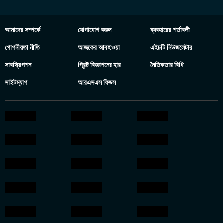
আমাদের সম্পর্কে
যোগাযোগ করুন
ব্যবহারের শর্তাবলী
গোপনীয়তা নীতি
আজকের আবহাওয়া
এইচটি নিউজলেটার
সাবস্ক্রিপশন
প্রিন্ট বিজ্ঞাপনের হার
নৈতিকতার বিধি
সাইটম্যাপ
আরএসএস ফিডস