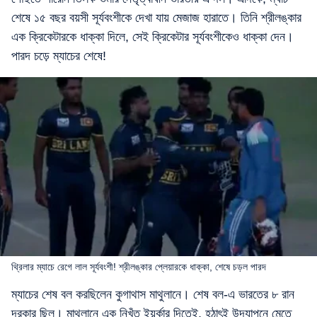
শেষে ১৫ বছর বয়সী সূর্যবংশীকে দেখা যায় মেজাজ হারাতে। তিনি শ্রীলঙ্কার
এক ক্রিকেটারকে ধাক্কা দিলে, সেই ক্রিকেটার সূর্যবংশীকেও ধাক্কা দেন।
পারদ চড়ে ম্যাচের শেষে!
থ্রিলার ম্যাচে রেগে লাল সূর্যবংশী! শ্রীলঙ্কার প্লেয়ারকে ধাক্কা, শেষে চড়ল পারদ
ম্যাচের শেষ বল করছিলেন কুগাথাস মাথুলানে। শেষ বল-এ ভারতের ৮ রান
দরকার ছিল। মাথুলানে এক নিখুঁত ইয়র্কার দিতেই, হঠাৎই উদযাপনে মেতে