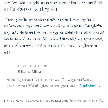
ভালো ছিল, এবং পরে সুপার ওভারে ভারতের করা বোলিংয়ের সময় একটি ‘নো
বল’ নিয়ে তাঁদের সঙ্গে দ্বন্দ্বে লিপ্ত হন।
এদিকে, সূর্যবংশীর মেজাজ হারানোর ঘটনা নতুন নয়। নিজের ক্যারিয়ারে
প্রতিপক্ষ খেলোয়াড়ের সঙ্গে উত্তপ্ত বাকবিতণ্ডায় জড়ানোর ঘটনা সূর্যবংশীর
জন্য এটাই প্রথম নয়। গত বছর অনূর্ধ্ব-১৯ এশিয়া কাপের ফাইনালে আউট
হওয়ার পর আলি রাজার সঙ্গে তিনি তর্কে জড়িয়ে পড়েছিলেন। সুপার ওভারেই
ম্যাচ ভারতীয় এ দলের পকেট থেকে বেরিয়ে যায়। জয় পায় শ্রীলঙ্কা এ
দল।
ABOUT THE AUTHOR
Sritama Mitra
শ্রীতমা মিত্র হিন্দুস্তান টাইমস বাংলার একজন চিফ কনটেন্ট প্রোডিউসার।
২০২১ সাল থেকে তিনি এই প্রতিষ্ঠানের সঙ্গে যুক্ত। জাতীয় এবং আন্তর্জাতিক
Read More
সংবাদের পাশাপাশি শ্রীতমার আগ্রহের জায়গা ক্রিকেট। এছাড়াও তিনি জ্যোতিষ
বিভাগ দেখাশোনা করেন এবং জীবনযাপন সংক্রান্ত প্রতিবেদন লিখতেও তাঁর
Home
/
News
/
Sooryavanshi Heated Exchange: থ্রিলার ম্যাচে রেগে লাল বৈভব সূর্যবংশী! শ্রীলঙ্কার প্লেয়ারকে ধাক্কা,শেষে চড়ল পারদ
আগ্রহ রয়েছে। পেশাদার জীবন: পেশাদার জীবনের শুরুতে শ্রীতমা আকাশবাণী,