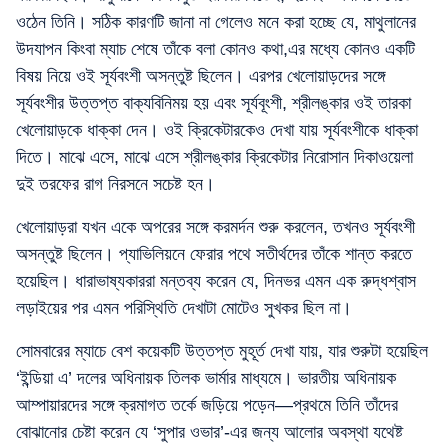
ওঠেন তিনি। সঠিক কারণটি জানা না গেলেও মনে করা হচ্ছে যে, মাথুলানের
উদযাপন কিংবা ম্যাচ শেষে তাঁকে বলা কোনও কথা,এর মধ্যে কোনও একটি
বিষয় নিয়ে ওই সূর্যবংশী অসন্তুষ্ট ছিলেন। এরপর খেলোয়াড়দের সঙ্গে
সূর্যবংশীর উত্তপ্ত বাক্যবিনিময় হয় এবং সূর্যবূংশী, শ্রীলঙ্কার ওই তারকা
খেলোয়াড়কে ধাক্কা দেন। ওই ক্রিকেটারকেও দেখা যায় সূর্যবংশীকে ধাক্কা
দিতে। মাঝে এসে, মাঝে এসে শ্রীলঙ্কার ক্রিকেটার নিরোসান দিকাওয়েলা
দুই তরফের রাগ নিরসনে সচেষ্ট হন।
খেলোয়াড়রা যখন একে অপরের সঙ্গে করমর্দন শুরু করলেন, তখনও সূর্যবংশী
অসন্তুষ্ট ছিলেন। প্যাভিলিয়নে ফেরার পথে সতীর্থদের তাঁকে শান্ত করতে
হয়েছিল। ধারাভাষ্যকাররা মন্তব্য করেন যে, দিনভর এমন এক রুদ্ধশ্বাস
লড়াইয়ের পর এমন পরিস্থিতি দেখাটা মোটেও সুখকর ছিল না।
সোমবারের ম্যাচে বেশ কয়েকটি উত্তপ্ত মুহূর্ত দেখা যায়, যার শুরুটা হয়েছিল
‘ইন্ডিয়া এ’ দলের অধিনায়ক তিলক ভার্মার মাধ্যমে। ভারতীয় অধিনায়ক
আম্পায়ারদের সঙ্গে ক্রমাগত তর্কে জড়িয়ে পড়েন—প্রথমে তিনি তাঁদের
বোঝানোর চেষ্টা করেন যে ‘সুপার ওভার’-এর জন্য আলোর অবস্থা যথেষ্ট