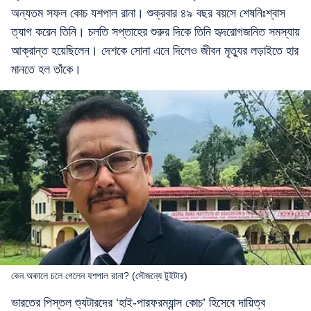
অন্যতম সফল কোচ যশপাল রানা। শুক্রবার ৪৯ বছর বয়সে শেষনিঃশ্বাস
ত্যাগ করেন তিনি। চলতি সপ্তাহের শুরুর দিকে তিনি হৃদরোগজনিত সমস্যায়
আক্রান্ত হয়েছিলেন। দেশকে সোনা এনে দিলেও জীবন মৃত্যুর লড়াইতে হার
মানতে হল তাঁকে।
কেন অকালে চলে গেলেন যশপাল রানা? (সৌজন্যে টুইটার)
ভারতের পিস্তল শ্যুটারদের ‘হাই-পারফরম্যান্স কোচ’ হিসেবে দায়িত্ব