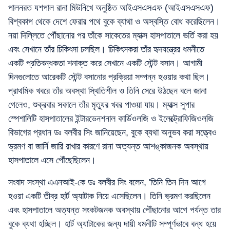
পালনরত যশপাল রানা মিউনিখে অনুষ্ঠিত আইএসএসএফ (আইএসএসএফ)
বিশ্বকাপ থেকে দেশে ফেরার পথে বুকে ব্যাথা ও অস্বস্তি বোধ করেছিলেন।
নয়া দিল্লিতে পৌঁছানোর পর তাঁকে সাকেতের ম্যাক্স হাসপাতালে ভর্তি করা হয়
এবং সেখানে তাঁর চিকিৎসা চলছিল। চিকিৎসকরা তাঁর হৃদযন্ত্রের ধমনীতে
একটি প্রতিবন্ধকতা শনাক্ত করে সেখানে একটি স্টেন্ট বসান। আগামী
দিনগুলোতে আরেকটি স্টেন্ট বসানোর প্রক্রিয়া সম্পন্ন হওয়ার কথা ছিল।
প্রাথমিক খবরে তাঁর অবস্থা স্থিতিশীল ও তিনি সেরে উঠছেন বলে জানা
গেলেও, শুক্রবার সকালে তাঁর মৃত্যুর খবর পাওয়া যায়। ম্যাক্স সুপার
স্পেশালিটি হাসপাতালের ইন্টারভেনশনাল কার্ডিওলজি ও ইলেক্ট্রোফিজিওলজি
বিভাগের প্রধান ডঃ বলবীর সিং জানিয়েছেন, বুকে ব্যথা অনুভব করা সত্ত্বেও
ভ্রমণ বা জার্নি জারি রাখার কারণে রানা অত্যন্ত আশঙ্কাজনক অবস্থায়
হাসপাতালে এসে পৌঁছেছিলেন।
সংবাদ সংস্থা এএনআই-কে ডঃ বলবীর সিং বলেন, 'তিনি তিন দিন আগে
হওয়া একটি তীব্র হার্ট অ্যাটাক নিয়ে এসেছিলেন। তিনি ভ্রমণ করছিলেন
এবং হাসপাতালে অত্যন্ত সংকটজনক অবস্থায় পৌঁছানোর আগে পর্যন্ত তার
বুকে ব্যথা হচ্ছিল। হার্ট অ্যাটাকের জন্য দায়ী ধমনীটি সম্পূর্ণভাবে বন্ধ হয়ে