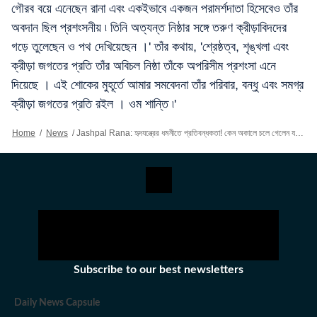
গৌরব বয়ে এনেছেন রানা এবং একইভাবে একজন পরামর্শদাতা হিসেবেও তাঁর
অবদান ছিল প্রশংসনীয় ৷ তিনি অত্যন্ত নিষ্ঠার সঙ্গে তরুণ ক্রীড়াবিদদের
গড়ে তুলেছেন ও পথ দেখিয়েছেন ।' তাঁর কথায়, 'শ্রেষ্ঠত্ব, শৃঙ্খলা এবং
ক্রীড়া জগতের প্রতি তাঁর অবিচল নিষ্ঠা তাঁকে অপরিসীম প্রশংসা এনে
দিয়েছে । এই শোকের মুহূর্তে আমার সমবেদনা তাঁর পরিবার, বন্ধু এবং সমগ্র
ক্রীড়া জগতের প্রতি রইল । ওম শান্তি ৷'
Home
/
News
/
Jashpal Rana: হৃদযন্ত্রের ধমনীতে প্রতিবন্ধকতা! কেন অকালে চলে গেলেন যশপাল রানা? চমকে দেবে মৃত্যুর কারণ
Subscribe to our best newsletters
Daily News Capsule