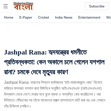
Subscribe
Home
E-Paper
Cricket
India News
Entertainment
Wo
Jashpal Rana: হৃদযন্ত্রের ধমনীতে
প্রতিবন্ধকতা! কেন অকালে চলে গেলেন যশপাল
রানা? চমকে দেবে মৃত্যুর কারণ
Jashpal Rana: ভারতের পিস্তল শ্যুটারদের ‘হাই-পারফরম্যান্স কোচ’ হিসেবে
দায়িত্ব পালনরত যশপাল রানা মিউনিখে অনুষ্ঠিত আইএসএসএফ (আইএসএসএফ)
বিশ্বকাপ থেকে দেশে ফেরার পথে বুকে ব্যাথা ও অস্বস্তি বোধ করেছিলেন। নয়া
দিল্লিতে পৌঁছানোর পর তাঁকে সাকেতের ম্যাক্স হাসপাতালে ভর্তি করা হয় এবং সেখানে
তাঁর চিকিৎসা চলছিল।