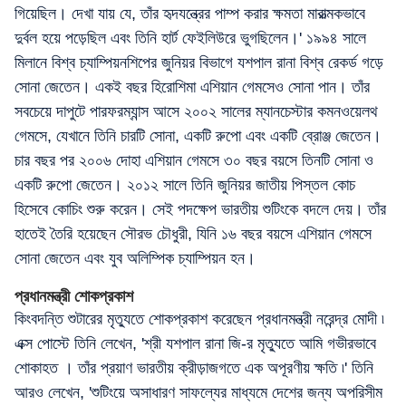
গিয়েছিল। দেখা যায় যে, তাঁর হৃদযন্ত্রের পাম্প করার ক্ষমতা মারাত্মকভাবে
দুর্বল হয়ে পড়েছিল এবং তিনি হার্ট ফেইলিউরে ভুগছিলেন।' ১৯৯৪ সালে
মিলানে বিশ্ব চ্যাম্পিয়নশিপের জুনিয়র বিভাগে যশপাল রানা বিশ্ব রেকর্ড গড়ে
সোনা জেতেন। একই বছর হিরোশিমা এশিয়ান গেমসেও সোনা পান। তাঁর
সবচেয়ে দাপুটে পারফরম্যান্স আসে ২০০২ সালের ম্যানচেস্টার কমনওয়েলথ
গেমসে, যেখানে তিনি চারটি সোনা, একটি রুপো এবং একটি ব্রোঞ্জ জেতেন।
চার বছর পর ২০০৬ দোহা এশিয়ান গেমসে ৩০ বছর বয়সে তিনটি সোনা ও
একটি রুপো জেতেন। ২০১২ সালে তিনি জুনিয়র জাতীয় পিস্তল কোচ
হিসেবে কোচিং শুরু করেন। সেই পদক্ষেপ ভারতীয় শুটিংকে বদলে দেয়। তাঁর
হাতেই তৈরি হয়েছেন সৌরভ চৌধুরী, যিনি ১৬ বছর বয়সে এশিয়ান গেমসে
সোনা জেতেন এবং যুব অলিম্পিক চ্যাম্পিয়ন হন।
প্রধানমন্ত্রী শোকপ্রকাশ
কিংবদন্তি শুটারের মৃত্যুতে শোকপ্রকাশ করেছেন প্রধানমন্ত্রী নরেন্দ্র মোদী ৷
এক্স পোস্টে তিনি লেখেন, 'শ্রী যশপাল রানা জি-র মৃত্যুতে আমি গভীরভাবে
শোকাহত । তাঁর প্রয়াণ ভারতীয় ক্রীড়াজগতে এক অপূরণীয় ক্ষতি ৷' তিনি
আরও লেখেন, 'শুটিংয়ে অসাধারণ সাফল্যের মাধ্যমে দেশের জন্য অপরিসীম