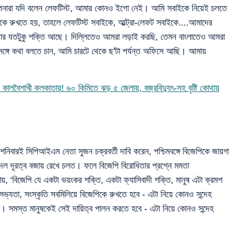
মনকী আপনারা যদি বলেন লেফটিস্ট, আমার কোনও ইগো নেই। আমি সবাইকে নিয়েই চলতে
ে রুখতে হয়, তাহলে লেফটিস্ট সবাইকে, আল্ট্রা-লেফট সবাইকে....আমাদের
ে, যার যতটুকু শক্তি আছে। দিল্লিতেও আমরা লড়াই করছি, তেমন বাংলাতেও আমরা
ঙ্গে কথা বলতে চান, আমি চারটে থেকে ছ'টা পর্যন্ত অফিসে আছি। আমায়
াখী কলকাতায়! ৬০ কিমিতে ঝড় ৫ জেলায়, বজ্রবিদ্যুৎ-সহ বৃষ্টি কোথায়
বারই সিপিআইএম নেতা সুজন চক্রবর্তী দাবি করেন, পশ্চিমবঙ্গে বিজেপিকে জায়গ
দল দূরত্ব বজায় রেখে চলত। ফলে বিজেপি বিরোধিতার প্রশ্নে মমতা
ায়, ‘বিজেপি যে একটা ভয়ংকর শক্তি, একটা ফ্যাসিবাদী শক্তি, মানুষ এটা ক্রমশ
সভ্যতা, সংস্কৃতি সবমিলিয়ে বিজেপিকে রুখতে হবে - এটা নিয়ে কোনও সন্দেহ
ে। সমস্ত মানুষকেই সেই দায়িত্ব পালন করতে হবে - এটা নিয়ে কোনও সন্দেহ