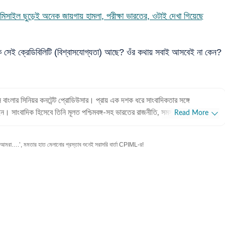
ইল ছুড়েই অনেক জায়গায় হামলা, পরীক্ষা ভারতের, ওটাই দেখা গিয়েছে
র কি সেই ক্রেডিবিলিটি (বিশ্বাসযোগ্যতা) আছে? ওঁর কথায় সবাই আসবেই না কেন?
স বাংলার সিনিয়র কনটেন্ট প্রোডিউসার। প্রায় এক দশক ধরে সাংবাদিকতার সঙ্গে
 সাংবাদিক হিসেবে তিনি মূলত পশ্চিমবঙ্গ-সহ ভারতের রাজনীতি, সমসাময়িক ঘটনাপ্রবাহ
Read More
ক্রান্ত বিভিন্ন খবর পাঠকদের সামনে তুলে ধরেন। ট্রেন, মেট্রো, আবহাওয়া, খেলাধুলোর
িত সেইসব বিষয়েও প্রতিবেদন লিখে থাকেন। পেশাদার অভিজ্ঞতা: কলকাতা
া….’, মমতার হাত মেলানোর প্রস্তাব শুনেই সরাসরি বার্তা CPIML-র!
 দ্য টাইমস অফ ইন্ডিয়া, ক্রিকেট অ্যাসোসিয়েশন অফ বেঙ্গল (সিএবি), স্পোর্টসকিডার মতো
র পরে ২০১৮ সাল থেকে অয়নের পেশাদার জীবনের সূচনা হয়। পেশাদার সাংবাদিক জীবনের
সেখানে এক বছর দু'মাস কাজ করার পরে ২০১৯ সালের ১১ নভেম্বর যোগ দেন হিন্দুস্তান
 আনুষ্ঠানিকভাবে হিন্দুস্তান টাইমস বাংলা চালু হয়। অর্থাৎ একেবারে প্রথম থেকেই
আছেন। বর্তমানে ডিজিটাল প্ল্যাটফর্মে পশ্চিমবঙ্গের রাজ্য-রাজনীতি, ভারতের রাজনীতি, ট্রেন-
রিকাঠামো-নির্ভর খবর, চাকরির খবর, ক্রিকেট-ফুটবলের মতো খেলাধুলোর খবরের প্রতিবেদন
্রেকিং নিউজ, রাজনৈতিক বিশ্লেষণ এবং সাধারণ মানুষের দৈনন্দিন জীবনের উপরে প্রভাব