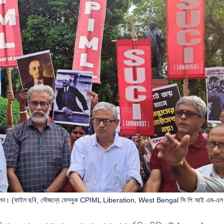
 লিবারেশন। (ফাইল ছবি, সৌজন্যে ফেসবুক CPIML Liberation, West Bengal সি পি আই এম-এল