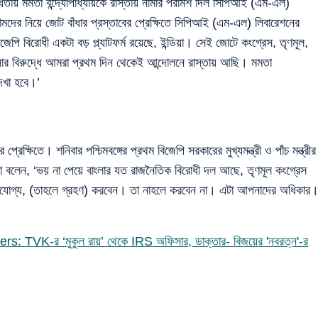
মতা বন্দ্যোপাধ্যায়কে রাস্তায় নামার পরামর্শ দিল সিপিআই (এম-এল)
ামদের নিয়ে জোট বাঁধার প্রস্তাবের প্রেক্ষিতে সিপিআই (এম-এল) লিবারেশনের
জেপি বিরোধী একটা বড় প্ল্যাটফর্ম রয়েছে, ইন্ডিয়া। সেই জোটে কংগ্রেস, তৃণমূল,
িংসার বিরুদ্ধে আমরা প্রথম দিন থেকেই আন্দোলনে রাস্তায় আছি। মমতা
দেখা হবে।’
রেক্ষিতে। শনিবার পশ্চিমবঙ্গের প্রথম বিজেপি সরকারের মুখ্যমন্ত্রী ও পাঁচ মন্ত্রীর
রিমো বলেন, ‘ভয় না পেয়ে বাংলার যত রাজনৈতিক বিরোধী দল আছে, তৃণমূল কংগ্রেস
ণযোগ্য, (তাহলে গ্রহণ) করবেন। তা নাহলে করবেন না। এটা আপনাদের অধিকার
 TVK-র ‘মুকুল রায়’ থেকে IRS অফিসার, ডাক্তার- বিজয়ের 'নবরত্ন'-র