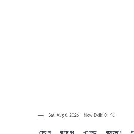
o
Sat, Aug 8, 2026
New Delhi
0
C
হোমপেজ
বাংলার মুখ
এক নজরে
বায়োস্কোপ
ভা