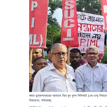
মমতা বন্দ্যোপাধ্যায়ের প্রস্তাব নিয়ে মুখ খুলল সিপিআই (এম-এল)
লিবারেশন, পশ্চিমবঙ্গ )