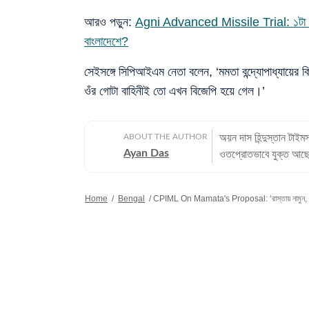
আরও পড়ুন:
Agni Advanced Missile Trial: ১টা মিসা
বাংলাদেশে?
সেইসঙ্গে সিপিআইএম নেতা বলেন, ‘মমতা বন্দ্যোপাধ্যায়ে
ওঁর গোটা বাহিনীই তো এখন বিজেপি হয়ে গেল।’
ABOUT THE AUTHOR
অয়ন দাস হিন্দুস্তান টাইম
Ayan Das
ওতপ্রোতভাবে যুক্ত আছেন।
এবং পরিকাঠামো উন্নয়ন সং
প্রতি বিশেষ আগ্রহ রয়েছে। নিয়ম
Home
/
Bengal
/
CPIML On Mamata's Proposal: ‘রাস্তায় নামুন, আমর
বিশ্ববিদ্যালয়ে পড়ার সময়
সংস্থায় ইন্টার্নশিপ করা
শুরুটা হয় ইটিভি ভারতে। 
টাইমস বাংলায়। চারদিন পরে
হিন্দুস্তান টাইমস বাংলায় 
মেট্রো-শিল্প সংক্রান্ত প
লিখে থাকেন। বিশেষ করে ব