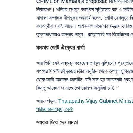
CPIML on Mamata's proposal: বিজেপির বিরোধিতায় ম
লিবারেশন। শনিবার তৃণমূল কংগ্রেস সুপ্রিমোর বাম ও অতিব
সাধারণ সম্পাদক দীপঙ্কর ভট্টাচার্য বলেন, ‘গোটা দেশজুড়ে বি
বামপন্থীরা সবাই আছে। পশ্চিমবঙ্গে বিজেপির সন্ত্রাস ও হ
বন্দ্যোপাধ্যায়ও রাস্তায় নামুন। রাস্তাতেই সব বিরোধীদের 
মমতার জোট ঐক্যের বার্তা
আর তিনি সেই মন্তব্য করেছেন তৃণমূল সুপ্রিমোর প্রস্তাবের প্
শপথের দিনেই রবীন্দ্রজয়ন্তীর অনুষ্ঠান থেকে তৃণমূল সুপ্
থেকে আমি আবেদন জানাচ্ছি, যদি মনে হয় আবেদনটা গ্রহ
কিন্তু আবেদন জানাতে তো কোনও অসুবিধা নেই।’
আরও পড়ুন:
Thalapathy Vijay Cabinet Ministers:
পরিচয় চমকপ্রদ, কে?
সময়ও দিয়ে দেন মমতা