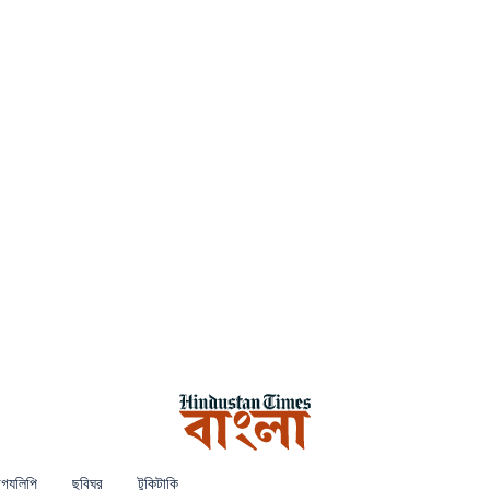
গ্যলিপি
ছবিঘর
টুকিটাকি