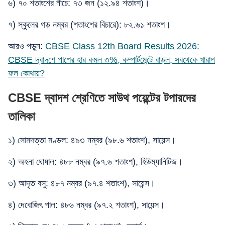
৬) ৭০ শতাংশের নীচে: ৭৩ জন (১২.৯৪ শতাংশ)।
৭) স্কুলের গড় নম্বর (শতাংশের বিচারে): ৮২.৬১ শতাংশ।
আরও পড়ুন:
CBSE Class 12th Board Results 2026:
CBSE দ্বাদশে পাশের হার কমল ৩%, কম্পার্টমেন্টে বাড়ল, সবথেকে খারাপ
ফল কোথায়?
CBSE দ্বাদশ শ্রেণিতে সাউথ পয়েন্টের টপারদের
তালিকা
১) সোমদত্তা মণ্ডল: ৪৯৩ নম্বর (৯৮.৬ শতাংশ), সায়েন্স।
২) অহনা ঘোষাল: ৪৮৮ নম্বর (৯৭.৬ শতাংশ), হিউম্যানিটিজ।
৩) আদৃত বসু: ৪৮৭ নম্বর (৯৭.৪ শতাংশ), সায়েন্স।
৪) দেবোজিৎ পাল: ৪৮৬ নম্বর (৯৭.২ শতাংশ), সায়েন্স।