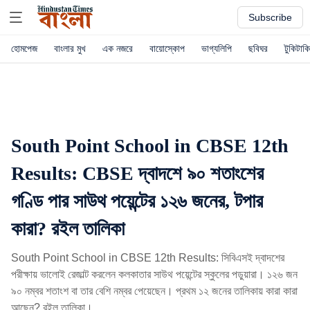
Subscribe
হোমপেজ
বাংলার মুখ
এক নজরে
বায়োস্কোপ
ভাগ্যলিপি
ছবিঘর
টুকিটাকি
South Point School in CBSE 12th
Results: CBSE দ্বাদশে ৯০ শতাংশের
গণ্ডি পার সাউথ পয়েন্টের ১২৬ জনের, টপার
কারা? রইল তালিকা
South Point School in CBSE 12th Results: সিবিএসই দ্বাদশের
পরীক্ষায় ভালোই রেজাল্ট করলেন কলকাতার সাউথ পয়েন্টের স্কুলের পড়ুয়ারা। ১২৬ জন
৯০ নম্বর শতাংশ বা তার বেশি নম্বর পেয়েছেন। প্রথম ১২ জনের তালিকায় কারা কারা
আছেন? রইল তালিকা।