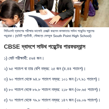
সিবিএসই দ্বাদশের পরীক্ষায় ভালোই রেজাল্ট করলেন কলকাতার সাউথ পয়েন্টের স্কুলের
পড়ুয়ারা। (ছবিটি প্রতীকী, সৌজন্যে ফেসবুক South Point High School)
CBSE দ্বাদশে সাউথ পয়েন্টের পারফরম্যান্স
১) মোট পরীক্ষার্থী: ৫৬৪ জন।
২) ৯৫ শতাংশ বা তার বেশি নম্বর: ২৫ জন (৪.৪৪ শতাংশ)।
৩) ৯০ শতাংশ থেকে ৯৪.৮ শতাংশ নম্বর: ১০১ জন (১৭.৯১ শতাংশ)।
৪) ৮০ শতাংশ থেকে ৮৯.৮ শতাংশ নম্বর: ২১৮ জন (৩৮.৬৫ শতাংশ)।
৫) ৭০ শতাংশ থেকে ৭৯.৮ শতাংশ নম্বর: ১৪৭ জন (২৬.০৬ শতাংশ)।