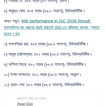
৫) শিববাজ দে: ৪৮৫ নম্বর (৯৭ শতাংশ), কমার্স।
৬) সাযুজ্য ঘোষ: ৪৮৪ নম্বর (৯৬.৮ শতাংশ), হিউম্যানিটিজ।
আরও পড়ুন:
WB performance in ISC 2026 Result:
মুখস্থবিদ্যা নয়, জ্ঞানের যাচাই করতেই ISC-তে বাজিমাত বাংলার, ‘প্রথম’
হলেন ৭ জন
৭) পলাশপ্রিয়া রায়: ৪৮৪ নম্বর (৯৬.৮ শতাংশ), হিউম্যানিটিজ।
৮) আয়ূষ চট্টোপাধ্যায়: ৪৮২ নম্বর (৯৬.৪ শতাংশ), হিউম্যানিটিজ।
৯) অস্মিতা মৈত্র: ৪৮২ নম্বর (৯৬.৪ শতাংশ), হিউম্যানিটিজ।
১০) ইশান দাশগুপ্ত: ৪৮২ নম্বর (৯৬.৪ শতাংশ), সায়েন্স।
১১) রেহান শেখ: ৪৮২ নম্বর (৯৬.৪ শতাংশ), হিউম্যানিটিজ।
ABOUT THE AUTHOR
Ayan Das