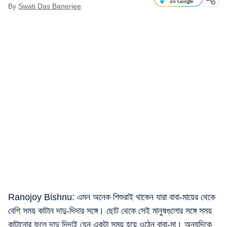
on Google
By
Swati Das Banerjee
Ranojoy Bishnu: এমন অনেক শিশুরাই থাকেন যারা বাবা-মায়ের থেকে
বেশি সময় কাটান দাদু-দিদার সঙ্গে। ছোট থেকে সেই মানুষগুলোর সঙ্গে সময়
কাটানোর ফলে দাদু দিদাই যেন একটা সময় হয়ে ওঠেন বাবা-মা। অন্যদিকে