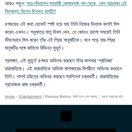
আরও পড়ুন:
সরে দাঁড়ালেন সহকারী কোষাধ্যক্ষ পদ থেকে, কেন আচমকা এই
সিদ্ধান্ত নিলেন দিগন্ত বাগচী?
রণজয়ের এই কথা থেকেই স্পষ্ট হয়ে যায় তিনি নিজের দিদাকে কতটা মিস
করেন এখনও। শুধুমাত্র মাতৃ দিবস কেন, যে কোনও ভালো সময়েই তিনি
ভীষণভাবে মিস করেন তাঁর এই প্রিয় মানুষটিকে। মনে পড়ে যায় প্রিয়
মানুষটির সঙ্গে কাটানো বিভিন্ন মুহূর্ত।
প্রসঙ্গত, এই মুহূর্তে রণজয় অভিনয় করছেন স্টার জলসার ‘প্রতিজ্ঞা’
ধারাবাহিকে। এই ধারাবাহিকে অভিকা মালাকারের বিপরীতে অভিনয় করছেন
তিনি। পার্শ্ব চরিত্রে অভিনয় করছেন স্বপ্নিলা চক্রবর্তী। ধারাবাহিকের
প্রযোজক রাজ চক্রবর্তী।
Home
/
Entertainment
/
Ranojoy Bishnu: 'সবটা চলে গেল আমার...', কাকে হারানোর কষ্ট এখনও তাড়া করে বেড়ায় রণজয়কে?