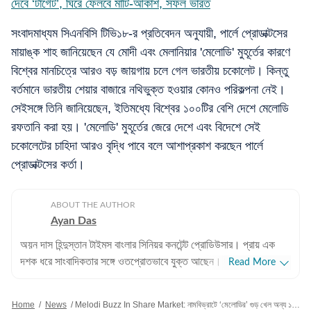
দেবে ‘টার্গেট’, ঘিরে ফেলবে মাটি-আকাশ, সফল ভারত
সংবাদমাধ্যম সিএনবিসি টিভি১৮-র প্রতিবেদন অনুযায়ী, পার্লে প্রোডাক্টসের
মায়াঙ্ক শাহ জানিয়েছেন যে মোদী এবং মেলানিয়ার 'মেলোডি' মুহূর্তের কারণে
বিশ্বের মানচিত্রে আরও বড় জায়গায় চলে গেল ভারতীয় চকোলেট। কিন্তু
বর্তমানে ভারতীয় শেয়ার বাজারে নথিভুক্ত হওয়ার কোনও পরিকল্পনা নেই।
সেইসঙ্গে তিনি জানিয়েছেন, ইতিমধ্যে বিশ্বের ১০০টির বেশি দেশে মেলোডি
রফতানি করা হয়। 'মেলোডি' মুহূর্তের জেরে দেশে এবং বিদেশে সেই
চকোলেটের চাহিদা আরও বৃদ্ধি পাবে বলে আশাপ্রকাশ করছেন পার্লে
প্রোডাক্টসের কর্তা।
ABOUT THE AUTHOR
Ayan Das
অয়ন দাস হিন্দুস্তান টাইমস বাংলার সিনিয়র কনটেন্ট প্রোডিউসার। প্রায় এক
দশক ধরে সাংবাদিকতার সঙ্গে ওতপ্রোতভাবে যুক্ত আছেন। সাংবাদিক হিসেবে
Read More
তিনি মূলত পশ্চিমবঙ্গ-সহ ভারতের রাজনীতি, সমসাময়িক ঘটনাপ্রবাহ এবং
পরিকাঠামো উন্নয়ন সংক্রান্ত বিভিন্ন খবর পাঠকদের সামনে তুলে ধরেন। ট্রেন,
Home
/
News
/
Melodi Buzz In Share Market: নামবিভ্রাটে ‘মেলোডির’ গুড় খেল অন্য ১ সংস্থা, মোদী মেলোনিকে দিতেই শেয়ারে ‘তুফান’