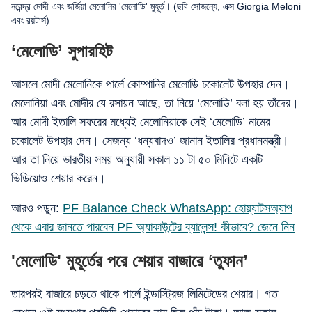
নরেন্দ্র মোদী এবং জর্জিয়া মেলোনির 'মেলোডি' মুহূর্ত। (ছবি সৌজন্যে, এক্স Giorgia Meloni
এবং রয়টার্স)
‘মেলোডি’ সুপারহিট
আসলে মোদী মেলোনিকে পার্লে কোম্পানির মেলোডি চকোলেট উপহার দেন।
মেলোনিয়া এবং মোদীর যে রসায়ন আছে, তা নিয়ে ‘মেলোডি’ বলা হয় তাঁদের।
আর মোদী ইতালি সফরের মধ্যেই মেলোনিয়াকে সেই ‘মেলোডি’ নামের
চকোলেট উপহার দেন। সেজন্য ‘ধন্যবাদও’ জানান ইতালির প্রধানমন্ত্রী।
আর তা নিয়ে ভারতীয় সময় অনুযায়ী সকাল ১১ টা ৫০ মিনিটে একটি
ভিডিয়োও শেয়ার করেন।
আরও পড়ুন:
PF Balance Check WhatsApp: হোয়্যাটসঅ্যাপ
থেকে এবার জানতে পারবেন PF অ্যাকাউন্টের ব্যালেন্স! কীভাবে? জেনে নিন
'মেলোডি' মুহূর্তের পরে শেয়ার বাজারে ‘তুফান’
তারপরই বাজারে চড়তে থাকে পার্লে ইন্ডাস্ট্রিজ লিমিটেডের শেয়ার। গত