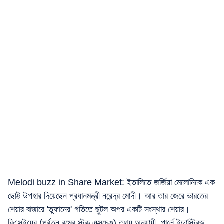
Melodi buzz in Share Market: ইতালিতে জর্জিয়া মেলোনিকে এক
ছোট্ট উপহার দিয়েছেন প্রধানমন্ত্রী নরেন্দ্র মোদী। আর তার জেরে ভারতের
শেয়ার বাজারে 'তুফানের' গতিতে ছুটল অপর একটি সংস্থার শেয়ার।
বিএসইয়ের (পূর্বতন বম্বে স্টক এক্সচেঞ্জ) তথ্য অনুযায়ী, পার্লে ইন্ডাস্ট্রিজ