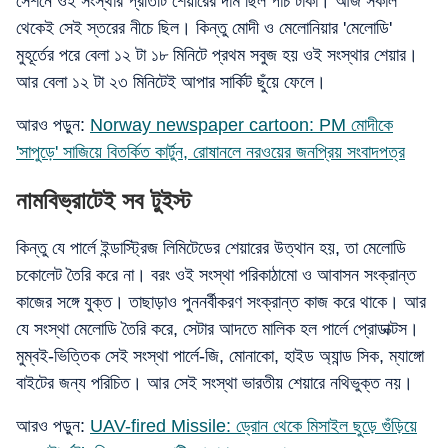
সেশনে ওই সংস্থার প্রতিটি শেয়ারের দাম ছিল পাঁচ টাকা। আজ সকাল
থেকেই সেই স্তরের নীচে ছিল। কিন্তু মোদী ও মেলোনিয়ার 'মেলোডি'
মুহূর্তের পরে বেলা ১২ টা ১৮ মিনিটে প্রথম সবুজ হয় ওই সংস্থার শেয়ার।
আর বেলা ১২ টা ২৩ মিনিটেই আপার সার্কিট ছুঁয়ে ফেলে।
আরও পড়ুন:
Norway newspaper cartoon: PM মোদীকে
'সাপুড়ে' সাজিয়ে বিতর্কিত কার্টুন, রোষানলে নরওয়ের জনপ্রিয় সংবাদপত্র
নামবিভ্রাটেই সব টুইস্ট
কিন্তু যে পার্লে ইন্ডাস্ট্রিজ লিমিটেডের শেয়ারের উত্থান হয়, তা মেলোডি
চকোলেট তৈরি করে না। বরং ওই সংস্থা পরিকাঠামো ও আবাসন সংক্রান্ত
কাজের সঙ্গে যুক্ত। তাছাড়াও পুননর্বীকরণ সংক্রান্ত কাজ করে থাকে। আর
যে সংস্থা মেলোডি তৈরি করে, সেটার আদতে মালিক হল পার্লে প্রোডাক্টস।
মুম্বই-ভিত্তিক সেই সংস্থা পার্লে-জি, মোনাকো, হাইড অ্যান্ড সিক, ম্যাঙ্গো
বাইটের জন্য পরিচিত। আর সেই সংস্থা ভারতীয় শেয়ারে নথিভুক্ত নয়।
আরও পড়ুন:
UAV-fired Missile: ড্রোন থেকে মিসাইল ছুড়ে গুঁড়িয়ে