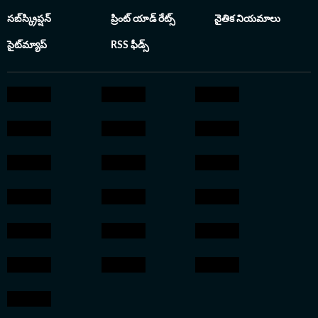
ఉంది. 2017లో తెలంగాణ యూనివర్సిటీలో
సబ్‌స్క్రిప్షన్
ప్రింట్ యాడ్ రేట్స్
నైతిక నియమాలు
జర్నలిజంలో పీజీ చ
క్యాంపస్ రిక్రూట్ మె
సైట్‌మ్యాప్
RSS ఫీడ్స్
భారత్‌లో చేరారు. ఈ
లాంచ్ సమయంలో కీలక
ఆయన అందించిన బులి
ఆర్టికల్స్‌తో సదరు వ
విశేషం. అనంతరం ఏడా
ఎడిటర్‌గా పని చేస్తూనే 
ఇన్‌ఛార్జ్ బాధ్యతలు నిర్వర
హిందుస్తాన్ టైమ్స్
ప్రస్తుతం ఎంటర్‌టైన్‌మెంట
సంబంధించిన కథనాలన
ప్రతి కథనాన్ని లోతుగ
సులభంగా అర్థమయ్
సంజీవ్ కుమార్ శైలి.