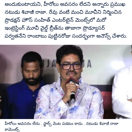
అందుకుంటాయని, హీరోలు అవసరం లేదని అన్నారు ప్రముఖ
నటుడు శివాజీ రాజా. రేవు వంటి మంచి మూవీని నిర్మించిన
ప్రొడక్షన్ హౌస్ సంహిత్ ఎంటర్‌టైన్ మెంట్స్‌లో మరో
ఇంట్రెస్టింగ్ మూవీ వైల్డ్ బ్రీత్‌ను తాజాగా ప్రొడ్యూసర్
పర్వతనేని రాంబాబు పుట్టినరోజు సందర్భంగా అనౌన్స్ చేశారు.
హీరోలు అవసరం లేదు.. స్టార్స్ వెంట పడటం కాదు.. నటుడు శివాజీ రాజా
కామెంట్స్