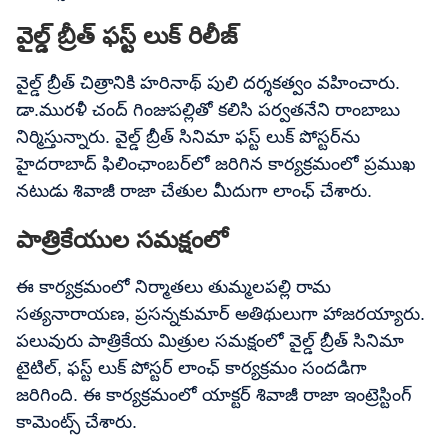
వైల్డ్ బ్రీత్ ఫస్ట్ లుక్ రిలీజ్
వైల్డ్ బ్రీత్ చిత్రానికి హరినాథ్ పులి దర్శకత్వం వహించారు.
డా.మురళీ చంద్ గింజుపల్లితో కలిసి పర్వతనేని రాంబాబు
నిర్మిస్తున్నారు. వైల్డ్ బ్రీత్ సినిమా ఫస్ట్ లుక్ పోస్టర్‌ను
హైదరాబాద్ ఫిలింఛాంబర్‌లో జరిగిన కార్యక్రమంలో ప్రముఖ
నటుడు శివాజీ రాజా చేతుల మీదుగా లాంఛ్ చేశారు.
పాత్రికేయుల సమక్షంలో
ఈ కార్యక్రమంలో నిర్మాతలు తుమ్మలపల్లి రామ
సత్యనారాయణ, ప్రసన్నకుమార్ అతిథులుగా హాజరయ్యారు.
పలువురు పాత్రికేయ మిత్రుల సమక్షంలో వైల్డ్ బ్రీత్ సినిమా
టైటిల్, ఫస్ట్ లుక్ పోస్టర్ లాంఛ్ కార్యక్రమం సందడిగా
జరిగింది. ఈ కార్యక్రమంలో యాక్టర్ శివాజీ రాజా ఇంట్రెస్టింగ్
కామెంట్స్ చేశారు.