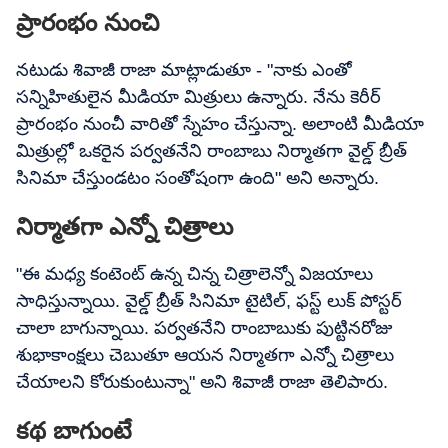
ప్రారంభం నుంచి
నటుడు శివాజీ రాజా మాట్లాడుతూ - "నాకు ఎంతో
సన్నిహితులైన మీడియా మిత్రులు ఉన్నారు. నేను కెరీర్
ప్రారంభం నుంచీ వారితో స్నేహం చేస్తున్నా. అలాంటి మీడియా
మిత్రుల్లో ఒకరైన పర్వతనేని రాంబాబు నిర్మాతగా వైల్డ్ బ్రీత్
సినిమా చేస్తుండటం సంతోషంగా ఉంది" అని అన్నారు.
నిర్మాతగా ఎన్నో చిత్రాలు
"ఈ మధ్య కంటెంట్ ఉన్న చిన్న చిత్రాలెన్నో విజయాలు
సాధిస్తున్నాయి. వైల్డ్ బ్రీత్ సినిమా టైటిల్, ఫస్ట్ లుక్ పోస్టర్
చాలా బాగున్నాయి. పర్వతనేని రాంబాబుకు పుట్టినరోజు
శుభాకాంక్షలు చెబుతూ ఆయన నిర్మాతగా ఎన్నో చిత్రాలు
చేయాలని కోరుకుంటున్నా" అని శివాజీ రాజా తెలిపారు.
కథ బాగుంటే