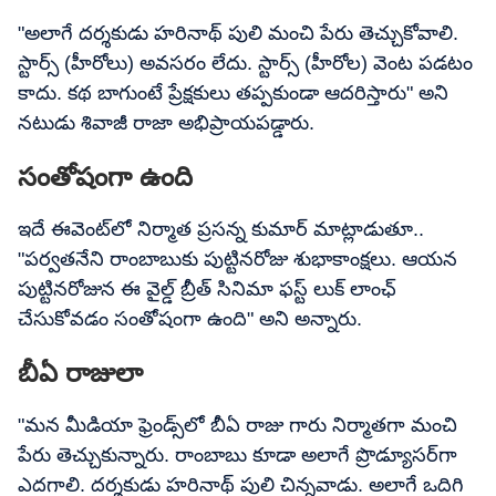
"అలాగే దర్శకుడు హరినాథ్ పులి మంచి పేరు తెచ్చుకోవాలి.
స్టార్స్ (హీరోలు) అవసరం లేదు. స్టార్స్ (హీరోల) వెంట పడటం
కాదు. కథ బాగుంటే ప్రేక్షకులు తప్పకుండా ఆదరిస్తారు" అని
నటుడు శివాజీ రాజా అభిప్రాయపడ్డారు.
సంతోషంగా ఉంది
ఇదే ఈవెంట్‌లో నిర్మాత ప్రసన్న కుమార్ మాట్లాడుతూ..
"పర్వతనేని రాంబాబుకు పుట్టినరోజు శుభాకాంక్షలు. ఆయన
పుట్టినరోజున ఈ వైల్డ్ బ్రీత్ సినిమా ఫస్ట్ లుక్ లాంఛ్
చేసుకోవడం సంతోషంగా ఉంది" అని అన్నారు.
బీఏ రాజులా
"మన మీడియా ఫ్రెండ్స్‌లో బీఏ రాజు గారు నిర్మాతగా మంచి
పేరు తెచ్చుకున్నారు. రాంబాబు కూడా అలాగే ప్రొడ్యూసర్‌గా
ఎదగాలి. దర్శకుడు హరినాథ్ పులి చిన్నవాడు. అలాగే ఒదిగి