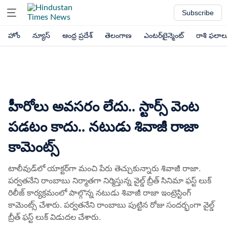
Subscribe
హోం
న్యూస్
ఆంధ్ర ప్రదేశ్
తెలంగాణ
ఎంటర్‌టైన్మెంట్
రాశి ఫలాల
హీరోలు అవసరం లేదు.. స్టార్స్ వెంట
పడటం కాదు.. నటుడు శివాజీ రాజా
కామెంట్స్
టాలీవుడ్‌లో యాక్టర్‌గా మంచి పేరు తెచ్చుకున్నారు శివాజీ రాజా.
పర్వతనేని రాంబాబు నిర్మాతగా నిర్మిస్తున్న వైల్డ్ బ్రీత్ సినిమా ఫస్ట్ లుక్
రిలీజ్ కార్యక్రమంలో పాల్గొన్న నటుడు శివాజీ రాజా ఇంట్రెస్టింగ్
కామెంట్స్ చేశారు. పర్వతనేని రాంబాబు పుట్టిన రోజు సందర్భంగా వైల్డ్
బ్రీత్ ఫస్ట్ లుక్ విడుదల చేశారు.