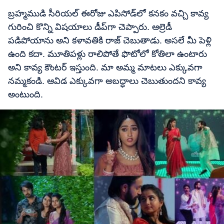
బ్రహ్మముడి సీరియల్‌ ఈరోజు ఎపిసోడ్‌‌లో కనకం వచ్చి కావ్య
గురించి కొన్ని విషయాలు డీప్‌గా చెప్పారు. ఆల్రెడీ
పడిపోయాను అని కళావతికి రాజ్ చెబుతాడు. అసలే మీ పెళ్లి
ఉంది కదా. మూతిపళ్లు రాలిపోతే ఫొటోలో కోతిలా ఉంటారు
అని కావ్య కౌంటర్ ఇస్తుంది. మా అమ్మ మాటలు ఎక్కువగా
నమ్మకండి. ఆవిడ ఎక్కువగా అబద్ధాలు చెబుతుందని కావ్య
అంటుంది.