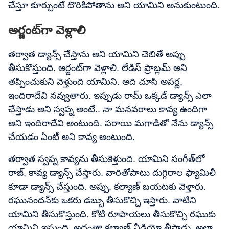
చేస్తూ కూర్చుంటే దొరికిపోతాను అని యామిని అనుకుంటుంది.
అర్జంట్‌గా వెళ్లాలి
తర్వాత డ్యాన్స్ చేస్తాను అని యామిని చెబితే అప్పు
తీసుకొస్తుంది. అర్జంట్‌గా వెళ్లాలి. లేడిస్ ప్రాబ్లమ్ అని
తప్పించుకుని వెళ్తుంది యామిని. అది చూసి అపర్ణ,
ఇందిరాదేవి నవ్వుతారు. ఇప్పుడు రామ్ ఒక్కడే డ్యాన్స్ ఎలా
చేస్తాడు అని స్వప్న అంటే.. నా మనవరాలు కావ్య ఉందిగా
అని ఇందిరాదేవి అంటుంది. పరాయి మగాడితో నేను డ్యాన్స్
చేయడం ఏంటీ అని కావ్య అంటుంది.
తర్వాత స్వప్న కావ్యను తీసుకెళ్తుంది. యామిని సంగీత్‌లో
రాజ్, కావ్య డ్యాన్స్ చేస్తారు. వారితోపాటు దుగ్గిరాల ఫ్యామిలీ
కూడా డ్యాన్స్ చేస్తుంది. అప్పు, కల్యాణ్ బయటకు వెళ్తారు.
రఘునందన్‌కు ఒకరు డబ్బు తీసుకొచ్చి ఇస్తారు. వాటిని
యామిని తీసుకొస్తుంది. కోటి రూపాయలు తీసుకొచ్చి రఘుకు
యామిని ఇస్తుంది. అదంతా కల్యాణ్ వీడియో తీస్తాడు. అలా