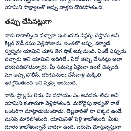
యామిని సాక్ష్యాలతో అప్పు వాళ్లకు దొరికిపోతుంది.
తప్పు చేసినట్లుగా
నాకు కావాల్సింది వచ్చాకా ఇంకెందుకు డిస్టర్బ్ చేస్తాను అని
కిల్లర్ రౌడీ రఘు వెళ్లిపోతాడు. ఇంతలో అప్పు, కల్యాణ్,
స్వప్నను యామిని చూసి తెగ షాక్ అవుతుంది. ఏంటీ ఎప్పుడు
వచ్చారు అని యామిని అడిగితే.. ఏదో తప్పు చేసినట్లు అలా
భయపడిపోతున్నారు. మీ సమస్య ఏమైనా ఉంటే చెప్పండి.
మా అప్పు పోలీసే. దొంగపనులు చేసేవాళ్ల మక్కిలి
ఇరగ్గొడుతుంది అని స్వప్న అంటుంది.
నాకేం ప్రాబ్లమ్ లేదు. మీ సహాయం ఏం అవసరం లేదు అని
యామిని కంగారుగా వెళ్లిపోతుంది. మరోవైపు కావ్యతో రాజ్
ఒంటరిగా మాట్లాడుతుంటాడు. తెల్లవారితో నా పక్కన ఉండే
మనిషి మారిపోతుంది. యామినితో పెళ్లి కాబోతుంది. మీకు
దూరం కాబోతున్నానే బాధగా ఉంది. బరువు మోస్తున్నట్లుగా