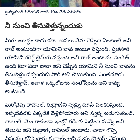
బ్రహ్మముడి సీరియల్‌ జూన్ 19వ తేది ఎపిసోడ్
నీ నుంచి తీసుకెళ్తున్నందుకు
మీరు అబద్ధం కాదు కదా. అసలు నేను చెప్పేది ఏంటంటే అని
రాజ్ అంటుండగా యామిని బావ అంటూ వస్తుంది. ప్రతిసారి
యామిని కరెక్ట్‌ టైమ్‌కు వస్తుంది అని రాజ్ అంటాడు. సంగీత్
ఉంది కదా పదా బావా అని చెప్పిన యామిని నీ నుంచి బావను
తీసుకెళ్తుందన్నందుకు సారీ అని చెబుతుంది. ఎంతదూరం
తీసుకెళ్తావ్. ఇవాళ ఒక్కరోజుకు సంతోషించు అని కావ్య
అంటుంది.
మరోవైపు రాహుల్, రుద్రాణిని స్వప్న చూసి పలకరిస్తుంది.
ఇప్పటివరకు ఎక్కడికి వెళ్లిపోయారు అని స్వప్న అడుగుతుంది.
చాలులే. మేం రాకుండా ఇంట్లో గడియ పెట్టింది నువ్వే అని
తెలుసు అని రుద్రాణి, రాహుల్ అంటారు. చాలా గొప్ప
విషయం కనిపెట్టారు కంగ్రాట్స్ అని స్వప్న కౌంటర్స్ వేస్తుంది.