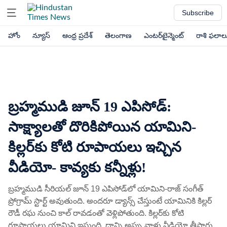
Subscribe
హోం
న్యూస్
ఆంధ్ర ప్రదేశ్
తెలంగాణ
ఎంటర్‌టైన్మెంట్
రాశి ఫలాల
బ్రహ్మముడి జూన్ 19 ఎపిసోడ్:
సాక్ష్యాలతో దొరికిపోయిన యామిని-
కిల్లర్‌కు కోటి రూపాయలు ఇచ్చిన
వీడియో- కావ్యకు కన్నీళ్లు!
బ్రహ్మముడి సీరియల్ జూన్ 19 ఎపిసోడ్‌లో యామిని-రాజ్ సంగీత్
ప్రోగ్రామ్ స్టార్ట్ అవుతుంది. అందరూ డ్యాన్స్ చేస్తుంటే యామినికి కిల్లర్
రౌడీ రఘ నుంచి కాల్ రావడంతో వెళ్లిపోతుంది. కిల్లర్‌కు కోటి
రూపాయలు యామిని ఇస్తుంది. దాన్ని అప్పు వాళ్లు వీడియో తీస్తారు.