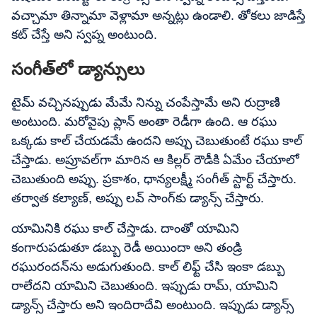
వచ్చామా తిన్నామా వెళ్లామా అన్నట్లు ఉండాలి. తోకలు జాడిస్తే
కట్ చేస్తే అని స్వప్న అంటుంది.
సంగీత్‌లో డ్యాన్సులు
టైమ్ వచ్చినప్పుడు మేమే నిన్ను చంపేస్తామే అని రుద్రాణి
అంటుంది. మరోవైపు ప్లాన్ అంతా రెడీగా ఉంది. ఆ రఘు
ఒక్కడు కాల్ చేయడమే ఉందని అప్పు చెబుతుంటే రఘు కాల్
చేస్తాడు. అప్రూవల్‌గా మారిన ఆ కిల్లర్ రౌడీకి ఏమేం చేయాలో
చెబుతుంది అప్పు. ప్రకాశం, ధాన్యలక్ష్మీ సంగీత్ స్టార్ట్ చేస్తారు.
తర్వాత కల్యాణ్, అప్పు లవ్ సాంగ్‌కు డ్యాన్స్ చేస్తారు.
యామినికి రఘు కాల్ చేస్తాడు. దాంతో యామిని
కంగారుపడుతూ డబ్బు రెడీ అయిందా అని తండ్రి
రఘురందన్‌ను అడుగుతుంది. కాల్ లిఫ్ట్ చేసి ఇంకా డబ్బు
రాలేదని యామిని చెబుతుంది. ఇప్పుడు రామ్, యామిని
డ్యాన్స్ చేస్తారు అని ఇందిరాదేవి అంటుంది. ఇప్పుడు డ్యాన్స్