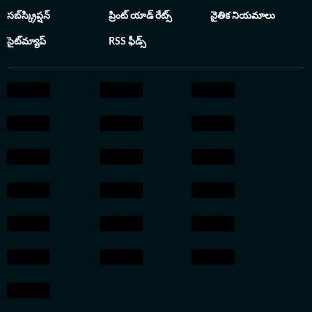
ఉంది. 2017లో తెలంగాణ యూనివర్సిటీలో
సబ్‌స్క్రిప్షన్
ప్రింట్ యాడ్ రేట్స్
నైతిక నియమాలు
జర్నలిజంలో పీజీ చ
క్యాంపస్ రిక్రూట్ మె
సైట్‌మ్యాప్
RSS ఫీడ్స్
భారత్‌లో చేరారు. ఈ
లాంచ్ సమయంలో కీలక
ఆయన అందించిన బులి
ఆర్టికల్స్‌తో సదరు వ
విశేషం. అనంతరం ఏడా
ఎడిటర్‌గా పని చేస్తూనే 
ఇన్‌ఛార్జ్ బాధ్యతలు నిర్వర
హిందుస్తాన్ టైమ్స్
ప్రస్తుతం ఎంటర్‌టైన్‌మెంట
సంబంధించిన కథనాలన
ప్రతి కథనాన్ని లోతుగ
సులభంగా అర్థమయ్
సంజీవ్ కుమార్ శైలి.