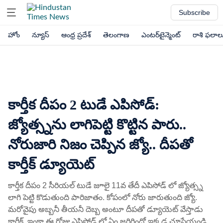
Subscribe
హోం
న్యూస్
ఆంధ్ర ప్రదేశ్
తెలంగాణ
ఎంటర్‌టైన్మెంట్
రాశి ఫలాల
కార్తీక దీపం 2 టుడే ఎపిసోడ్:
జ్యోత్స్నను లాగిపెట్టి కొట్టిన పారు..
నోరుజారి నిజం చెప్పిన జ్యో.. దీపతో
కార్తీక్ డ్యూయెట్
కార్తీక దీపం 2 సీరియల్ టుడే జూలై 11వ తేదీ ఎపిసోడ్ లో జ్యోత్స్న
లాగి పెట్టి కొడుతుంది పారిజాతం. కోపంలో నోరు జారుతుంది జ్యో.
మరోవైపు అబ్బనీ తీయనీ దెబ్బ అంటూ దీపతో డ్యూయెట్ వేస్తాడు
కార్తీక్. ఇంకా ఈ రోజు ఎపిసోడ్ లో ఏం జరిగిందో ఇక్కడ చూసేయండి.