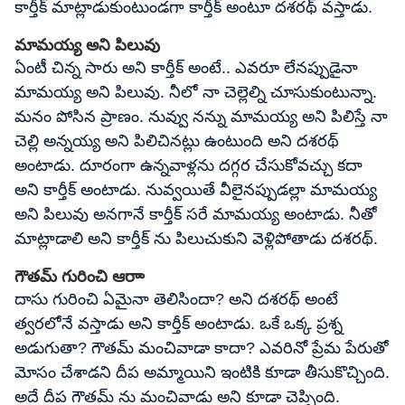
కార్తీక్ మాట్లాడుకుంటుండగా కార్తీక్ అంటూ దశరథ్ వస్తాడు.
మామయ్య అని పిలువు
ఏంటీ చిన్న సారు అని కార్తీక్ అంటే.. ఎవరూ లేనప్పుడైనా
మామయ్య అని పిలువు. నీలో నా చెల్లెల్ని చూసుకుంటున్నా.
మనం పోసిన ప్రాణం. నువ్వు నన్ను మామయ్య అని పిలిస్తే నా
చెల్లి అన్నయ్య అని పిలిచినట్లు ఉంటుంది అని దశరథ్
అంటాడు. దూరంగా ఉన్నవాళ్లను దగ్గర చేసుకోవచ్చు కదా
అని కార్తీక్ అంటాడు. నువ్వయితే వీలైనప్పుడల్లా మామయ్య
అని పిలువు అనగానే కార్తీక్ సరే మామయ్య అంటాడు. నీతో
మాట్లాడాలి అని కార్తీక్ ను పిలుచుకుని వెళ్లిపోతాడు దశరథ్.
గౌతమ్ గురించి ఆరాా
దాసు గురించి ఏమైనా తెలిసిందా? అని దశరథ్ అంటే
త్వరలోనే వస్తాడు అని కార్తీక్ అంటాడు. ఒకే ఒక్క ప్రశ్న
అడుగుతా? గౌతమ్ మంచివాడా కాదా? ఎవరినో ప్రేమ పేరుతో
మోసం చేశాడని దీప అమ్మాయిని ఇంటికి కూడా తీసుకొచ్చింది.
అదే దీప గౌతమ్ ను మంచివాడు అని కూడా చెప్పింది.