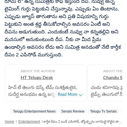
రూమ్ లో ఉన్న సుమిత్రకు కాఫీ ఇస్తుంది దీప. నువ్వు అన్ని
టైమింగ్ గుర్తు పెట్టుకుని చేస్తున్నావు. ఎప్పుడు ఏం తింటాను,
ఎప్పుడు జ్యూస్ తాగుతాను అని ప్రతి విషయాన్ని గుర్తు
పెట్టుకుని అంత శ్రద్ధ తీసుకోవాల్సిన అవసరం ఏంటీ అని
దీపను అడుగుతుంది. ఎందుకంటే నువ్వు నా కన్నతల్లివి అని
మనసులో అనుకుంటుంది దీప. నీకు నా మీద ప్రేమ
ఉండాల్సిన అవసరం లేదు అని సుమిత్ర అనడంతో నేటి కార్తీక
దీపం 2 ఎపిసోడ్ ముగుస్తుంది.
ABOUT THE AUTHOR
ABOUT THE A
HT Telugu Desk
Chandu Sha
హెచ్ టీ తెలుగు డెస్క్ టీమ్ సుశిక్షితులైన,
చందు శనిగారపు ప్రస్
సుదీర్ఘ అనుభవం ఉన్న జర్నలిస్టులతో
టైమ్స్ తెలుగులో సీని
Read More
కూడిన బృందం. ప్రాంతీయ, జాతీయ,
బాధ్యతలు నిర్వర్తిస్
అంతర్జాతీయ వార్తలు సహా అన్ని
రంగంలో ఎనిమిదేళ్ల
Telugu Entertainment News
Serials Review
Telugu Tv Serials
St
విభాగాలకు ఆయా రంగాల వార్తలు
ఆయన సొంతం. 2025 
అందించడంలో నైపుణ్యం కలిగిన సబ్
మీడియాలోనూ తనదైన మ
Home
/
Entertainment
/
కార్తీక దీపం 2 టుడే ఎపిసోడ్: జ్యోత్స్నను లాగిపెట్టి కొట్టిన పారు.. నోరుజారి నిజం చెప్పిన జ్యో.. దీపతో కార్తీక్ డ్యూయెట్