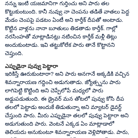
నన్ను ఇంటి యజమానిగా గుర్తించు అని పారు తల
కొట్టుకుంటుంది. కానీ నువ్వు నా చెంపను తడితే వాతలు పెద్ద
మేడం చెంపపై పడటం ఏంటీ అని కార్తీక్ దీపతో అంటాడు.
కొట్టిన వాళ్లను నానా బూతులు తిడతాడు కార్తీక్. గాల్లో
నరసింహతో మాట్లాడినట్లు నటించిన కార్తీక్ మళ్లీ తిట్లు
అందుకుంటాడు. ఇవి తట్టుకోలేక పారు తానే కొట్టానని
చెప్తుంది.
ఎప్పుడైనా పువ్వు పెట్టారా
ఇరికిస్తే ఊరుకుంటారా? అని పారు అనగానే అక్కడికి వచ్చిన
శివన్నారాయణ గద్దించి అడుగుతాడు. జ్యోత్స్నను పారు
లాగిపెట్టి కొట్టింది అని చెప్పేలోపే మధ్యలో పారు
అడ్డుపడుతుంది. ఈ డ్రైవర్ మన తోటలో పువ్వు కోసి దీప
తలలో పెట్టాడు అందుకే తిడుతున్నా అని మ్యాటర్ డైవర్ట్
చేస్తుంది పారు. మీరు ఎప్పుడైనా తలలో పువ్వు పెట్టారా అని
అడుగుతుంది పారు. వెంటనే ఎక్కడ ఏం మాట్లాడాలో
తెలియదు అనుకుంటూ శివన్నారాయణ వెళ్లిపోతాడు. పారు,