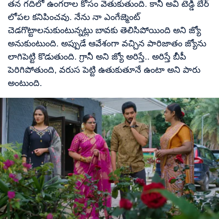
తన గదిలో ఉంగరాల కోసం వెతుకుతుంది. కానీ అవి టెడ్డీ బేర్
లోపల కనిపించవు. నేను నా ఎంగేజ్మెంట్
చెడగొట్టాలనుకుంటున్నట్లు బావకు తెలిసిపోయింది అని జ్యో
అనుకుంటుంది. అప్పుడే ఆవేశంగా వచ్చిన పారిజాతం జ్యోను
లాగిపెట్టి కొడుతుంది. గ్రానీ అని జ్యో అరిస్తే.. అరిస్తే బీపీ
పెరిగిపోతుంది, వరుస పెట్టి ఉతుకుతూనే ఉంటా అని పారు
అంటుంది.