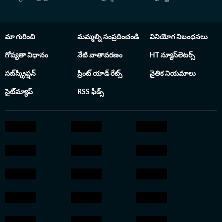
డిప్లొమా చేశారు. సి
రివ్యూలను, ఓటీటీ వి
సమాచారాన్ని, క్రీడ
మా గురించి
మమ్మల్ని సంప్రదించండి
వినియోగ నిబంధనలు
అందిస్తున్నారు.
గోప్యతా విధానం
నేటి వాతావరణం
HT న్యూస్‌లెటర్స్
సబ్‌స్క్రిప్షన్
ప్రింట్ యాడ్ రేట్స్
నైతిక నియమాలు
సైట్‌మ్యాప్
RSS ఫీడ్స్