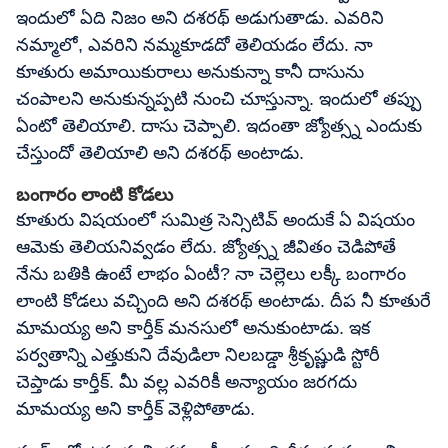
ఇందులో ఏది నిజం అని దశరథ్ అడుగుతాడు. ఎవరిని
నమ్మాలో, ఎవరిని నమ్మకూడదో తెలియడం లేదు. నా
కూతురు అమాయికురాలు అనుకున్నా కానీ దాసును
చంపాలని అనుకున్నప్పటి నుంచి చూస్తున్నా. ఇందులో తప్పు
ఏంటో తెలియాలి. దాసు చెప్పాలి. ఇదంతా జ్యోత్స్న ఎందుకు
చేస్తుందో తెలియాలి అని దశరథ్ అంటాడు.
బంగారం లాంటి కోడలు
కూతురు విషయంలో సుమిత్ర సెన్సిటివ్ అందుకే ఏ విషయం
ఆమెకు తెలియనివ్వడం లేదు. జ్యోత్స్న జీవితం చెడిపోతే
నేను బతికి ఉంటే లాభం ఏంటీ? నా చెల్లెలు లక్కీ బంగారం
లాంటి కోడలు వచ్చింది అని దశరథ్ అంటాడు. దీప నీ కూతురే
మామయ్య అని కార్తీక్ మనసులో అనుకుంటాడు. ఇక
పర్వతాన్ని ఎత్తుకుని దేవుడిలా నిలబడ్డా శ్రీకృష్ణుడి స్టోరీ
చెప్తాడు కార్తీక్. మీ వల్ల ఎవరికీ అన్యాయం జరగదు
మామయ్య అని కార్తీక్ వెళ్లిపోతాడు.