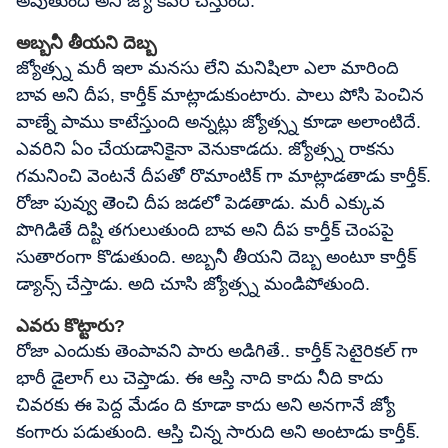
అవుతుంది అని జ్యో కవర్ చేస్తుంది.
అబ్బనీ తీయని దెబ్బ
జ్యోత్స్న మరీ ఇలా మనసు లేని మనిషిలా ఎలా మారింది
బావ అని దీప, కార్తీక్ మాట్లాడుకుంటారు. పాలు పోసి పెంచిన
వాణ్నే పాము కాటేస్తుంది అన్నట్లు జ్యోత్స్న కూడా అలాంటిదే.
ఎవరిని ఏం చేయడానికైనా వెనుకాడదు. జ్యోత్స్న రాకను
గమనించి వెంటనే దీపతో రొమాంటిక్ గా మాట్లాడతాడు కార్తీక్.
రోజా పువ్వు తెెంచి దీప జడలో పెడతాడు. మరీ ఎక్కువ
పొగిడితే దిష్టి తగులుతుంది బావ అని దీప కార్తీక్ చెంపపై
సుతారంగా కొడుతుంది. అబ్బనీ తీయని దెబ్బ అంటూ కార్తీక్
డ్యాన్స్ చేస్తాడు. అది చూసి జ్యోత్స్న మండిపోతుంది.
ఎవరు కొట్టారు?
రోజా ఎందుకు తెంపావని పారు అడిగితే.. కార్తీక్ సెటైరికల్ గా
భారీ డైలాగ్ లు చెప్తాడు. ఈ ఆస్తి నాది కాదు నీది కాదు
చివరకు ఈ పెద్ద మేడం ది కూడా కాదు అని అనగానే జ్యో
కంగారు పడుతుంది. ఆస్తి చిన్న సారుది అని అంటాడు కార్తీక్.