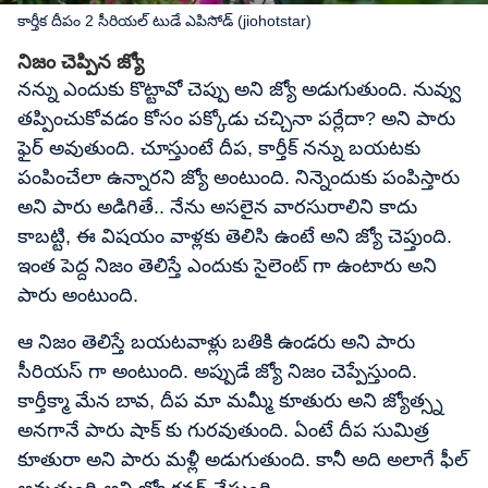
కార్తీక దీపం 2 సీరియల్ టుడే ఎపిసోడ్ (jiohotstar)
నిజం చెప్పిన జ్యో
నన్ను ఎందుకు కొట్టావో చెప్పు అని జ్యో అడుగుతుంది. నువ్వు
తప్పించుకోవడం కోసం పక్కోడు చచ్చినా పర్లేదా? అని పారు
ఫైర్ అవుతుంది. చూస్తుంటే దీప, కార్తీక్ నన్ను బయటకు
పంపించేలా ఉన్నారని జ్యో అంటుంది. నిన్నెందుకు పంపిస్తారు
అని పారు అడిగితే.. నేను అసలైన వారసురాలిని కాదు
కాబట్టి, ఈ విషయం వాళ్లకు తెలిసి ఉంటే అని జ్యో చెప్తుంది.
ఇంత పెద్ద నిజం తెలిస్తే ఎందుకు సైలెంట్ గా ఉంటారు అని
పారు అంటుంది.
ఆ నిజం తెలిస్తే బయటవాళ్లు బతికి ఉండరు అని పారు
సీరియస్ గా అంటుంది. అప్పుడే జ్యో నిజం చెప్పేస్తుంది.
కార్తీక్మా మేన బావ, దీప మా మమ్మీ కూతురు అని జ్యోత్స్న
అనగానే పారు షాక్ కు గురవుతుంది. ఏంటే దీప సుమిత్ర
కూతురా అని పారు మళ్లీ అడుగుతుంది. కానీ అది అలాగే ఫీల్