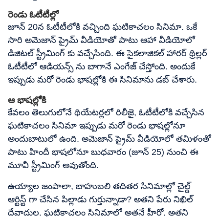
రెండు ఓటీటీల్లో
జూన్ 20న ఓటీటీలోకి వచ్చింది ఘటికాచలం సినిమా. ఒకే
సారి అమెజాన్ ప్రైమ్ వీడియోతో పాటు ఆహా వీడియోలో
డిజిటల్ స్ట్రీమింగ్ కు వచ్చేసింది. ఈ సైకలాజికల్ హారర్ థ్రిల్లర్
ఓటీటీలో ఆడియన్స్ ను బాగానే ఎంగేజ్ చేస్తోంది. అందుకే
ఇప్పుడు మరో రెండు భాషల్లోకి ఈ సినిమాను డబ్ చేశారు.
ఆ భాషల్లోకి
కేవలం తెలుగులోనే థియేటర్లలో రిలీజై, ఓటీటీలోకి వచ్చేసిన
ఘటికాచలం సినిమా ఇప్పుడు మరో రెండు భాషల్లోనూ
అందుబాటులో ఉంది. అమెజాన్ ప్రైమ్ వీడియోలో తమిళంతో
పాటు హిందీ భాషలోనూ బుధవారం (జూన్ 25) నుంచి ఈ
మూవీ స్ట్రీమింగ్ అవుతోంది.
ఉయ్యాల జంపాలా, బాహుబలి తదితర సినిమాల్లో చైల్డ్
ఆర్టిస్ట్ గా చేసిన పిల్లాడు గుర్తున్నాడా? అతని పేరు నిఖిల్
దేవాదుల. ఘటికాచలం సినిమాలో అతనే హీరో. అతని