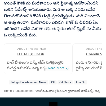
అయితే కౌశిక్ ను ఘటికాచలం అనే ప్రేతాత్మ ఆవహించిందని
అతని పేరేంట్స్ అనుకుంటారు. మరి ఆ ఆత్మ ఎవరు అనేది
తెలుసుకోవడానికి కౌశిక్ తండ్రి ప్రయత్నిస్తాడు. మరి నిజంగానే
ఆ ఆత్మ ఉందా? ఘటికాచలం ఎవరు? కౌశిక్ కు చివరకు ఏం
జరిగింది? అనేది మిగతా కథ. ఈ సైకలాజికల్ థ్రిల్లర్ ను మీరూ
ఓ లుక్కేయండి మరి.
ABOUT THE AUTHOR
ABOUT THE A
HT Telugu Desk
Chandu Sha
హెచ్ టీ తెలుగు డెస్క్ టీమ్ సుశిక్షితులైన,
చందు శనిగారపు ప్రస్
సుదీర్ఘ అనుభవం ఉన్న జర్నలిస్టులతో
టైమ్స్ తెలుగులో సీని
Read More
కూడిన బృందం. ప్రాంతీయ, జాతీయ,
బాధ్యతలు నిర్వర్తిస్
అంతర్జాతీయ వార్తలు సహా అన్ని
రంగంలో ఎనిమిదేళ్ల
Telugu Entertainment News
Ott
Ott News
Aha Ott
విభాగాలకు ఆయా రంగాల వార్తలు
ఆయన సొంతం. 2025 
అందించడంలో నైపుణ్యం కలిగిన సబ్
మీడియాలోనూ తనదైన మ
Home
/
Entertainment
/
మరో రెండు భాషల్లోకి తెలుగు సైకలాజికల్ హారర్ ఫిల్మ్.. ఆత్మ చెప్పినట్లు చేసే యువకుడు.. ఏ ఓటీటీల్లో ఉందంటే?
ఎడిటర్లతో కూడిన బృందం. జర్నలిజం
సినిమా వార్తలను ఎప్
విలువలను, ప్రమాణాలను కాపాడుతూ
అందించడం, స్పోర్ట్స