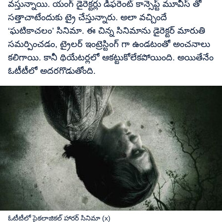
వస్తున్నాయి. యంగ్ డైరెక్టర్లు డిఫరెంట్ కాన్సెప్ట్ మూవీస్ తో
సత్తాచాటేందుకు ట్రై చేస్తున్నారు. అలా వచ్చిందే
‘ఘటికాచలం’ సినిమా. ఈ చిన్న సినిమాను డైరెక్టర్ మారుతి
సమర్పించడం, ట్రైలర్ ఇంట్రెస్టింగ్ గా ఉండటంతో అంచనాలు
కలిగాయి. కానీ థియేటర్లలో ఆకట్టుకోలేకపోయింది. అయితేనేం
ఓటీటీలో అదరగొడుతోంది.
ఓటీటీలో సైకలాజికల్ హారర్ సినిమా (x)