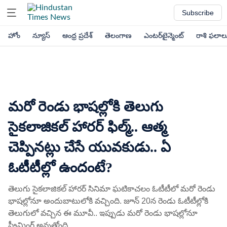
Subscribe
హోం
న్యూస్
ఆంధ్ర ప్రదేశ్
తెలంగాణ
ఎంటర్‌టైన్మెంట్
రాశి ఫలాల
మరో రెండు భాషల్లోకి తెలుగు
సైకలాజికల్ హారర్ ఫిల్మ్.. ఆత్మ
చెప్పినట్లు చేసే యువకుడు.. ఏ
ఓటీటీల్లో ఉందంటే?
తెలుగు సైకలాజికల్ హారర్ సినిమా ఘటికాచలం ఓటీటీలో మరో రెండు
భాషల్లోనూ అందుబాటులోకి వచ్చింది. జూన్ 20న రెండు ఓటీటీల్లోకి
తెలుగులో వచ్చిన ఈ మూవీ.. ఇప్పుడు మరో రెండు భాషల్లోనూ
స్ట్రీమింగ్ అవుతోంది.