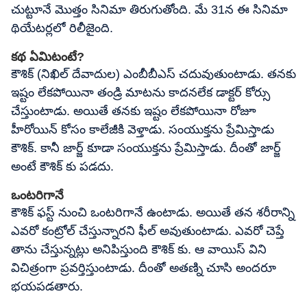
చుట్టూనే మొత్తం సినిమా తిరుగుతోంది. మే 31న ఈ సినిమా
థియేటర్లలో రిలీజైంది.
కథ ఏమిటంటే?
కౌశిక్ (నిఖిల్ దేవాదుల) ఎంబీబీఎస్ చదువుతుంటాడు. తనకు
ఇష్టం లేకపోయినా తండ్రి మాటను కాదనలేక డాక్టర్ కోర్సు
చేస్తుంటాడు. అయితే తనకు ఇష్టం లేకపోయినా రోజూ
హీరోయిన్ కోసం కాలేజీకి వెళ్తాడు. సంయుక్తను ప్రేమిస్తాడు
కౌశిక్. కానీ జార్జ్ కూడా సంయుక్తను ప్రేమిస్తాడు. దీంతో జార్జ్
అంటే కౌశిక్ కు పడదు.
ఒంటరిగానే
కౌశిక్ ఫస్ట్ నుంచి ఒంటరిగానే ఉంటాడు. అయితే తన శరీరాన్ని
ఎవరో కంట్రోల్ చేస్తున్నారని ఫీల్ అవుతుంటాడు. ఎవరో చెప్తే
తాను చేస్తున్నట్లు అనిపిస్తుంది కౌశిక్ కు. ఆ వాయిస్ విని
విచిత్రంగా ప్రవర్తిస్తుంటాడు. దీంతో అతణ్ని చూసి అందరూ
భయపడతారు.