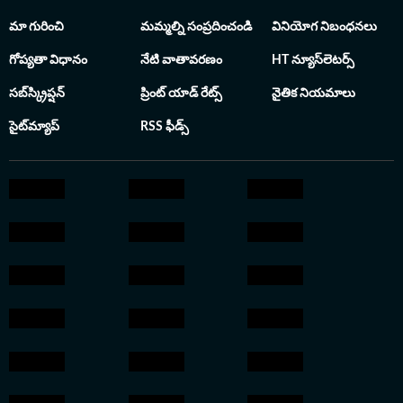
సమాచారాన్ని, క్రీడ
మా గురించి
మమ్మల్ని సంప్రదించండి
వినియోగ నిబంధనలు
అందిస్తున్నారు.
గోప్యతా విధానం
నేటి వాతావరణం
HT న్యూస్‌లెటర్స్
సబ్‌స్క్రిప్షన్
ప్రింట్ యాడ్ రేట్స్
నైతిక నియమాలు
సైట్‌మ్యాప్
RSS ఫీడ్స్