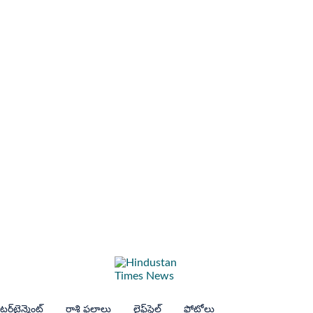
ర్‌టైన్మెంట్
రాశి ఫలాలు
లైఫ్‌స్టైల్
ఫోటోలు