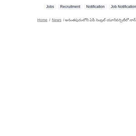
సహా అన్ని విభాగాల
Jobs
Recruitment
Notification
Job Notificatio
అందించడంలో నైపుణ్య
కూడిన బృందం. జర్
Home
/
News
/
అనంతపురంలోని ఏపీ సెంట్రల్ యూనివర్సిటీలో నాన్ ట
ప్రమాణాలను కాపాడ
అత్యంత మక్కువతో పన
సంపూర్ణ వార్తావిల
పాఠకుల ముందుకు తెస