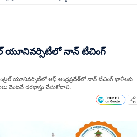
 యూనివర్సిటీలో నాన్ టీచింగ్
్రల్ యూనివర్సిటీలో ఆఫ్ ఆంధ్రప్రదేశ్‌లో నాన్ టీచింగ్ ఖాళీలకు
్థులు వెంటనే దరఖాస్తు చేసుకోవాలి.
Prefer HT
on Google