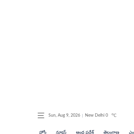
o
Sun, Aug 9, 2026
New Delhi
0
C
హోం
న్యూస్
ఆంధ్ర ప్రదేశ్
తెలంగాణ
ఎంట