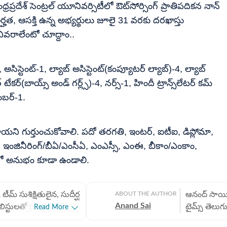
ప్రదేశ్ సెంట్రల్ యూనివర్సిటీలో ఔట్‌సోర్సింగ్ ప్రాతిపదికన నాన్
 అర్హత, ఆసక్తి ఉన్న అభ్యర్థులు జూలై 31 వరకు దరఖాస్తు
వివరాలేంటో చూద్దాం..
 అసిస్టెంట్-1, ల్యాబ్ అసిస్టెంట్(కంప్యూటర్ ల్యాబ్)-4, ల్యాబ్
ేర్ టేకర్(బాయ్స్ అండ్ గర్ల్స్)-4, నర్స్-1, హిందీ ట్రాన్స్‌లేటర్ కమ్
లంబర్-1.
టాయని గుర్తుంచుకోవాలి. పదో తరగతి, ఇంటర్, ఐటీఐ, డిప్లోమా,
ింగ్, ఇంజినీరింగ్/బీఏ/ఎంసీఏ, ఎంఎస్సీ, ఎంఈ, బీకాం/ఎంకాం,
ంలో అనుభం కూడా ఉండాలి.
 టీమ్ సుశిక్షితులైన, సుదీర్ఘ
ABOUT THE AUTHOR
ఆనంద్ సాయి 
Anand Sai
ిస్టులతో కూడిన బృందం.
టైమ్స్ తెలుగ
Read More
అంతర్జాతీయ వార్తలు
ప్రొడ్యూసర్‌గా