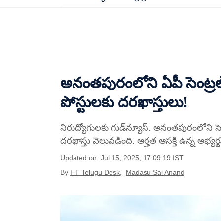
అనంతపురంలోని ఏపీ సెంట్రల్
పోస్టులకు దరఖాస్తులు!
నిరుద్యోగులకు గుడ్‌న్యూస్. అనంతపురంలోని సెంట
దరఖాస్తు వెలువడింది. అర్హత ఆసక్తి ఉన్న అభ్యర
Updated on: Jul 15, 2025, 17:09:19 IST
By
HT Telugu Desk
,
Madasu Sai Anand