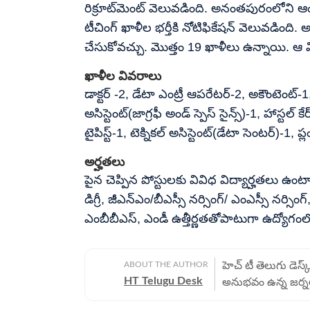
రిక్రూట్‌మెంట్ వెలువడింది. అనంతపురంలోని ఆంధ్ర
టీచింగ్ ఖాళీల భర్తీకి నోటిఫికేషన్ వెలువడింది.
చేసుకోవచ్చు. మెుత్తం 19 ఖాళీలు ఉన్నాయి. ఆ 
ఖాళీల వివరాలు
డాక్టర్ -2, డేటా ఎంట్రీ ఆపరేటర్-2, అకౌంటెంట్-1,
అసిస్టెంట్(జాగ్రఫీ అండ్ స్పెస్ సైన్స్)-1, హాస్టల్ క
టైపిస్ట్-1, టెక్నికల్ అసిస్టెంట్(డేటా సెంటర్)-1, ప్
అర్హతలు
పైన చెప్పిన పోస్టులకు వివిధ విద్యార్హతలు ఉం
డిగ్రీ, జీఎన్ఎం/బీఎస్సీ నర్సింగ్/ ఎంఎస్సీ నర్స
ఎంబీబీఎస్, ఎండీ ఉత్తీర్ణతతోపాటుగా ఉద్యోగ
ABOUT THE AUTHOR
హెచ్ టీ తెలుగు డెస్క్
HT Telugu Desk
అనుభవం ఉన్న జర్నల
ప్రాంతీయ, జాతీయ, 