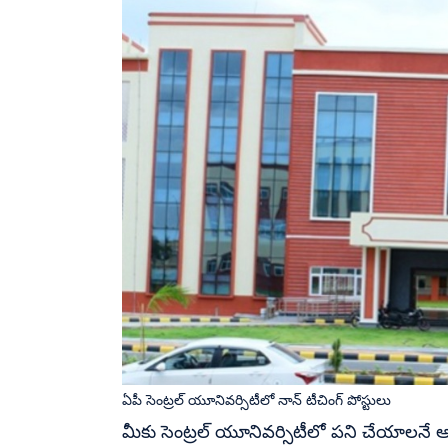
ఏపీ సెంట్రల్ యూనివర్సిటీలో నాన్ టీచింగ్ పోస్టులు
మీకు సెంట్రల్ యూనివర్సిటీలో పని చేయాలనే ఆస