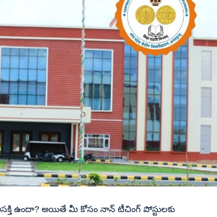
క్తి ఉందా? అయితే మీ కోసం నాన్ టీచింగ్ పోస్టులకు