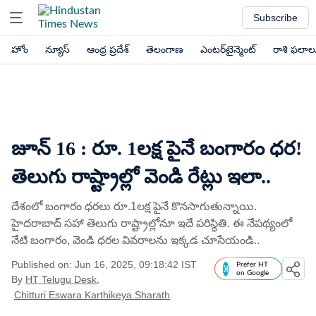
Subscribe
హోం
న్యూస్
ఆంధ్ర ప్రదేశ్
తెలంగాణ
ఎంటర్‌టైన్మెంట్
రాశి ఫలాల
జూన్​ 16 : రూ. 1లక్ష పైనే బంగారం ధర!
తెలుగు రాష్ట్రాల్లో వెండి రేట్లు ఇలా..
దేశంలో బంగారం ధరలు రూ.1లక్ష పైనే కొనసాగుతున్నాయి.
హైదరాబాద్​ సహా తెలుగు రాష్ట్రాల్లోనూ ఇదే పరిస్థితి. ఈ నేపథ్యంలో
నేటి బంగారం, వెండి ధరల వివరాలను ఇక్కడ చూసేయండి..
Published on: Jun 16, 2025, 09:18:42 IST
Prefer HT
on Google
By
HT Telugu Desk
,
Chitturi Eswara Karthikeya Sharath