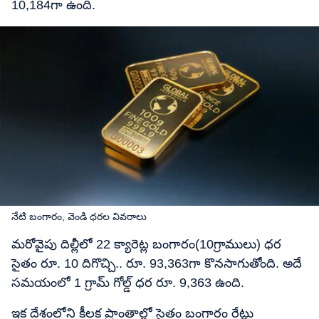
10,184గా ఉంది.
నేటి బంగారం, వెండి ధరల వివరాలు
మరోవైపు దిల్లీలో 22 క్యారెట్ల బంగారం(10గ్రాములు) ధర
సైతం రూ. 10 దిగొచ్చి.. రూ. 93,363గా కొనసాగుతోంది. అదే
సమయంలో 1 గ్రామ్​ గోల్డ్​ ధర రూ. 9,363 ఉంది.
ఇక దేశంలోని కీలక ప్రాంతాల్లో సైతం బంగారం రేట్లు