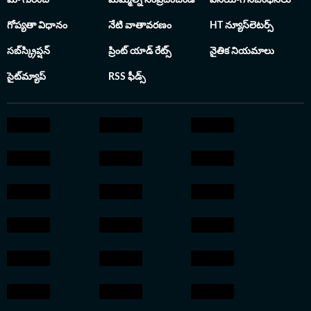
మా గురించి
మమ్మల్ని సంప్రదించండి
వినియోగ నిబంధనలు
గోప్యతా విధానం
నేటి వాతావరణం
HT న్యూస్‌లెటర్స్
సబ్‌స్క్రిప్షన్
ప్రింట్ యాడ్ రేట్స్
నైతిక నియమాలు
సైట్‌మ్యాప్
RSS ఫీడ్స్