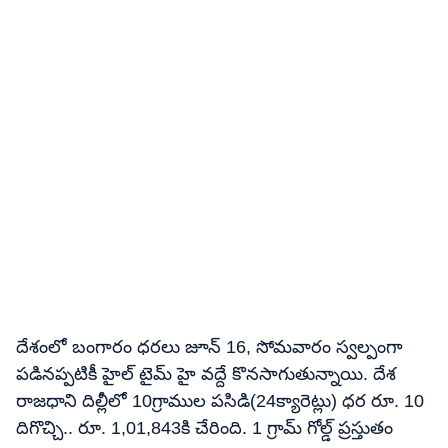
దేశంలో బంగారం ధరలు జూన్​ 16, సోమవారం స్వల్పంగా
పడినప్పటికీ హైల్​ టైమ్​ హై వద్దే కొనసాగుతున్నాయి. దేశ
రాజధాని దిల్లీలో 10గ్రాముల పసిడి(24క్యారెట్లు) ధర రూ. 10
దిగొచ్చి.. రూ. 1,01,843కి చేరింది. 1 గ్రామ్​ గోల్డ్​ ప్రస్తుతం