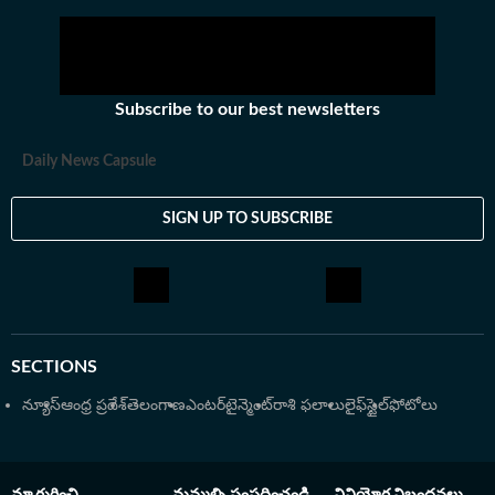
పనిచేస్తున్న బృందం. సంపూర్ణ
అంతర్జాతీయం, బిజినె
వార్తావిలువలతో కూడిన కథనాలను
అంశమైనా సరళంగా, 
పాఠకుల ముందుకు తెస్తున్న బృందం.
విధంగా తీర్చిదిద్ద
నుంచి జర్నలిజంలో పీజ
అంతకుముందు బీటెక్​ 
Subscribe to our best newsletters
చెప్పడం, రాయడంపై ఇ
ఎంచుకున్నారు. తన ఆర
Daily News Capsule
చేరువవుతున్నారు.
SIGN UP TO SUBSCRIBE
SECTIONS
న్యూస్
ఆంధ్ర ప్రదేశ్
తెలంగాణ
ఎంటర్‌టైన్మెంట్
రాశి ఫలాలు
లైఫ్‌స్టైల్
ఫోటోలు