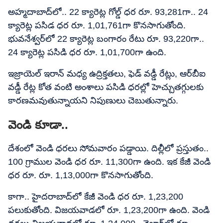
అహ్మదాబాద్​లో.. 22 క్యారెట్ల గోల్డ్​ ధర రూ. 93,281గా.. 24
క్యారెట్ల పసిడ ధర రూ. 1,01,761గా కొనసాగుతోంది.
భువనేశ్వర్​లో 22 క్యారెట్ల బంగారం రేటు రూ. 93,220గా..
24 క్యారెట్ల పసిడి ధర రూ. 1,01,700గా ఉంది.
ఇజ్రాయెల్ ఇరాన్​ మధ్య ఉద్రిక్తతలు, ఫెడ్​ వడ్డీ రేట్లు, ఆర్​బీఐ
వడ్డీ రేట్ల కోత వంటి అంశాలు పసిడి ధరల్లో హెచ్చుతగ్గులకు
కారణమవుతున్నాయని నిపుణులు చెబుతున్నారు.
వెండి కూడా..
దేశంలో వెండి ధరలు సోమవారం పడ్డాయి. దిల్లీలో ప్రస్తుతం..
100 గ్రాముల వెండి ధర రూ. 11,300గా ఉంది. ఇక కేజీ వెండి
ధర రూ. రూ. 1,13,000గా కొనసాగుతోంది.
కాగా.. హైదరాబాద్​లో కేజీ వెండి ధర రూ. 1,23,200
పలుకుతోంది. విజయవాడలో రూ. 1,23,200గా ఉంది. వెండి