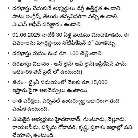
దరఖాస్తు చేసుకునే అభ్యర్థులు డిగ్రీ ఉత్తీర్ణత ఉండాలి.
పాటు ఇంగ్లీష్, తెలుగు తప్పనిసరిగా వచ్చి ఉండాలి.
ఎంఎస్‌ ఆఫీస్‌ పరిజ్ఞానం ఉండాలి.
01.06.2025 నాటికి 30 ఏళ్ల వయసు మించకూడదు. ఈ
వివరాలను పూర్తిస్థాయి నోటిఫికేషన్ లో చూడొచ్చు.
దరఖాస్తు రుసుం కింద రూ. 100 చెల్లించాలి.
దరఖాస్తు విధానం - ఆన్ లైన్/ ఆఫ్ లైన్(అప్లికేషన్ ఫామ్
అధికారిక వెబ్ సైట్ లో ఉంటుంది)
జీతం - ట్రైనీ సమయంలో నెలకు రూ.15,000
ఇస్తారు.పైగా అలవెన్సులు ఉంటాయి.
రాత పరీక్షలు, పర్సనల్ ఇంటర్వ్యూ ఆధారంగా తుది
ఎంపిక ఉంటుంది.
ఎంపికైన అభ్యర్థులు హైదరాబాద్‌, గుంటూరు, నెల్లూరు,
రాయలసీమ, పశ్చిమ గోదావరి, కృష్ణ, ప్రకాశం జిల్లాల్లో పని
చేయాల్సి ఉంటుంది.