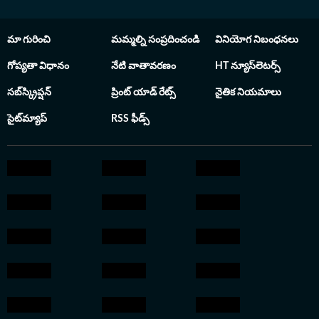
ఏడాదికానూ ప్రతిష్టాత్
అవార్డును అందుకున్న
మా గురించి
మమ్మల్ని సంప్రదించండి
వినియోగ నిబంధనలు
ఇన్​స్టా అవార్డులు ద
డిజిటల్ జర్నలిజంల
గోప్యతా విధానం
నేటి వాతావరణం
HT న్యూస్‌లెటర్స్
నిబద్ధతకు, వార్తా 
సబ్‌స్క్రిప్షన్
ప్రింట్ యాడ్ రేట్స్
నైతిక నియమాలు
ఖచ్చితత్వానికి నిదర
నిజాం కాలేజీ నుంచి బీఎ
సైట్‌మ్యాప్
RSS ఫీడ్స్
పొందారు. తెలుగు విశ్వవిద్యాలయం నుంచి
జర్నలిజం అండ్ మాస్
పూర్తి చేశారు. అకడమ
గానూ యూనివర్శిటీ ను
పొందారు. ఆ తర్వాత
యూనివర్శిటీ క్యాంపస్ 
పొందారు.