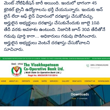
మెంట్ నోటిఫికేషన్ జారీ అయింది. ఇందులో భాగంగా 45
క్లరికల్ ట్రైనీ ఉద్యోగాలను భర్తీ చేయనున్నారు. ఇందుకు ఆన్
లైన్ లేదా ఆఫ్ లైన్ విధానంలో దరఖాస్తు చేసుకోవచ్చు.
అర్హులైన అభ్యర్థులు దరఖాస్తు చేసుకునేందుకు జూలై 10వ
తేదీ వరకు అవకాశం ఉంటుంది. నిజానికి జూన్ 30వ తేదీతోనే
గడువు పూర్తి కాగా… అధికారులు గడువు పొడిగించారు.
అర్హులైన అభ్యర్థులు వెంటనే దరఖాస్తు చేసుకోవాలని
సూచిచారు.