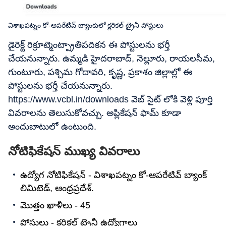
విశాఖపట్నం కో-ఆపరేటివ్ బ్యాంకులో క్లరికల్‌ ట్రైనీ పోస్టులు
డైరెక్ట్‌ రిక్రూట్మెంట్ప్రాతిపదికన ఈ పోస్టులను భర్తీ
చేయనున్నారు. ఉమ్మడి హైదరాబాద్, నెల్లూరు, రాయలసీమ,
గుంటూరు, పశ్చిమ గోదావరి, కృష్ణ, ప్రకాశం జిల్లాల్లో ఈ
పోస్టులను భర్తీ చేయనున్నారు.
https://www.vcbl.in/downloads వెబ్ సైట్ లోకి వెళ్లి పూర్తి
వివరాలను తెలుసుకోవచ్చు. అప్లికేషన్ ఫామ్ కూడా
అందుబాటులో ఉంటుంది.
నోటిఫికేషన్ ముఖ్య వివరాలు
ఉద్యోగ నోటిఫికేషన్ - విశాఖపట్నం కో-ఆపరేటివ్ బ్యాంక్
లిమిటెడ్, ఆంధ్రప్రదేశ్.
మొత్తం ఖాళీలు - 45
పోస్టులు - క్లరికల్‌ ట్రైనీ ఉద్యోగాలు