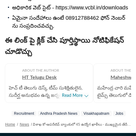
అధికారిక వెబ్ సైట్ - https://www.vcbl.in/downloads
ఏమైనా సందేహాలు ఉంటే 08912788462 ఫోన్ నెంబర్
ను సంప్రదించవచ్చు.
ఈ లింక్ పై క్లిక్ చేసి పూర్తిస్థాయి నోటిఫికేషన్
చూడొచ్చు
ABOUT THE AUTHOR
ABOUT THE A
HT Telugu Desk
Maheshwar
హెచ్ టీ తెలుగు డెస్క్ టీమ్ సుశిక్షితులైన,
మహేంద్ర చారి మహేశ్వ
సుదీర్ఘ అనుభవం ఉన్న జర్నలిస్టులతో
టైమ్స్ తెలుగులో డిప్
Read More
కూడిన బృందం. ప్రాంతీయ, జాతీయ,
ప్రొడ్యూసర్ గా బాధ్యతల
అంతర్జాతీయ వార్తలు సహా అన్ని
డిజిటల్ జర్నలిజంలో
Recruitment
Andhra Pradesh News
Visakhapatnam
Jobs
విభాగాలకు ఆయా రంగాల వార్తలు
ఉంది. ఇక్కడ ఏపీ, 
అందించడంలో నైపుణ్యం కలిగిన సబ్
ప్రాంతీయ వార్తలను ర
Home
/
News
/
విశాఖ కో-ఆపరేటివ్ బ్యాంకులో 45 ఉద్యోగ ఖాళీలు - ముఖ్యమైన తేదీలు, వివరాలివే
ఎడిటర్లతో కూడిన బృందం. జర్నలిజం
రాజకీయ పరిణామాలు, 