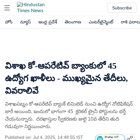
Subscribe
హోం
న్యూస్
ఆంధ్ర ప్రదేశ్
తెలంగాణ
ఎంటర్‌టైన్మెంట్
రాశి ఫలాల
విశాఖ కో-ఆపరేటివ్ బ్యాంకులో 45
ఉద్యోగ ఖాళీలు - ముఖ్యమైన తేదీలు,
వివరాలివే
విశాఖపట్నం కో-ఆపరేటివ్ బ్యాంక్ లిమిటెడ్ నుంచి ఉద్యోగ నోటిఫికేషన్
జారీ అయింది. ఇందులో భాగంగా 45 క్లరికల్‌ ట్రైనీ పోస్టులను భర్తీ
చేయనున్నారు. దరఖాస్తుల స్వీకరణకు జులై 10వ తేదీని తుది
గడువుగా నిర్ణయించారు.
Published on: Jul 4, 2025, 14:48:55 IST
Prefer HT