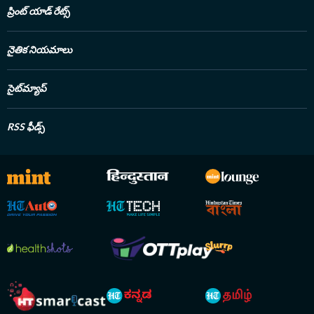
ప్రింట్ యాడ్ రేట్స్
నైతిక నియమాలు
సైట్‌మ్యాప్
RSS ఫీడ్స్