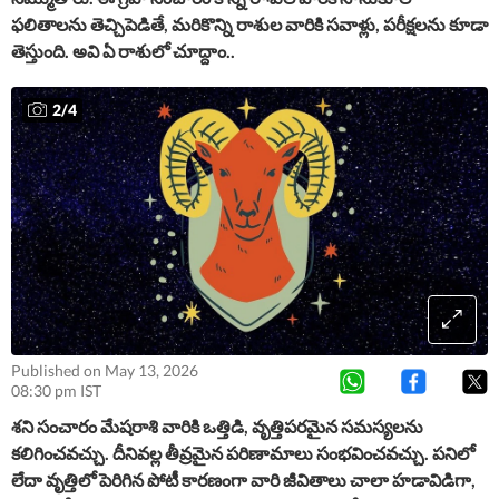
ఫలితాలను తెచ్చిపెడితే, మరికొన్ని రాశుల వారికి సవాళ్లు, పరీక్షలను కూడా
తెస్తుంది. అవి ఏ రాశులో చూద్దాం..
2
/
4
Published on May 13, 2026
08:30 pm IST
శని సంచారం మేషరాశి వారికి ఒత్తిడి, వృత్తిపరమైన సమస్యలను
కలిగించవచ్చు. దీనివల్ల తీవ్రమైన పరిణామాలు సంభవించవచ్చు. పనిలో
లేదా వృత్తిలో పెరిగిన పోటీ కారణంగా వారి జీవితాలు చాలా హడావిడిగా,