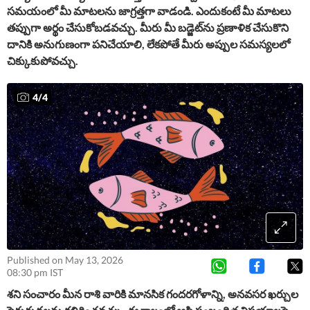
సమయంలో మీ మాటలను జాగ్రత్తగా వాడండి. ఎందుకంటే మీ మాటలు
తప్పుగా అర్థం చేసుకోబడవచ్చు. మీరు మీ బడ్జెట్‌ను ప్రణాళిక చేసుకొని
దానికి అనుగుణంగా పనిచేయాలి, లేకపోతే మీరు అప్పుల సమస్యలలో
చిక్కుకుపోవచ్చు.
4
/
4
Published on May 13, 2026
08:30 pm IST
శని సంచారం మీన రాశి వారికి మానసిక గందరగోళాన్ని, అనవసర ఖర్చుల