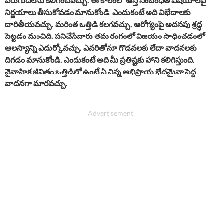
పెరుగుదలను కలిగించవచ్చు. ఈ కాలంలో ఆస్తి సంబంధిత విషయాలపై
నిర్ణయాలు తీసుకోవడం మానుకోండి, ఎందుకంటే అది విభేదాలకు
దారితీయవచ్చు. మరింత ఒత్తిడి కలగవచ్చు. ఆరోగ్యంపై అదనపు శ్రద్ధ
పెట్టడం మంచిది. పనిచేసేవారు తమ రంగంలో విజయం సాధించడంలో
ఆలస్యాన్ని ఎదుర్కోవచ్చు. ఎవరితోనూ గొడవలకు లేదా వాదనలకు
దిగడం మానుకోండి. ఎందుకంటే అది మీ ప్రతిష్టకు హాని కలిగిస్తుంది.
వైవాహిక జీవితం ఒత్తిడిలో ఉంటే ఏ చిన్న అభిప్రాయ భేదమైనా పెద్ద
వాదనగా మారవచ్చు.