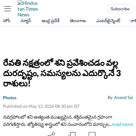
Subscribe
హోం
న్యూస్
ఆంధ్ర ప్రదేశ్
తెలంగాణ
ఎంటర్‌టైన్మెంట్
రా
రేవతి నక్షత్రంలో శని ప్రవేశించడం వల్ల
దురదృష్టం, సమస్యలను ఎదుర్కొనే 3
రాశులు!
By
Anand Sai
Photos
Published on May 13, 2026 08:30 pm IST
నవగ్రహాలలో శని అత్యంత ముఖ్యమైన, శక్తివంతమైన గ్రహంగా
పరిగణిస్తారు. జ్యోతిష్య శాస్త్రంలో శని సంచారంలోని మార్పులు చాలా
...
read more
ముఖ్యమైనవిగా భావిస్తారు. శని మే 17న రేవతి నక్షత్రంలోకి