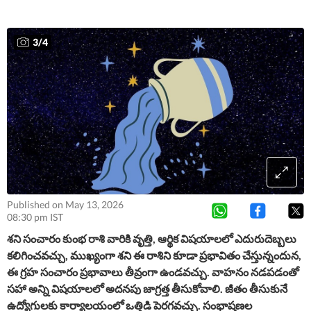
3
/
4
Published on May 13, 2026
08:30 pm IST
శని సంచారం కుంభ రాశి వారికి వృత్తి, ఆర్థిక విషయాలలో ఎదురుదెబ్బలు
కలిగించవచ్చు, ముఖ్యంగా శని ఈ రాశిని కూడా ప్రభావితం చేస్తున్నందున,
ఈ గ్రహ సంచారం ప్రభావాలు తీవ్రంగా ఉండవచ్చు. వాహనం నడపడంతో
సహా అన్ని విషయాలలో అదనపు జాగ్రత్త తీసుకోవాలి. జీతం తీసుకునే
ఉద్యోగులకు కార్యాలయంలో ఒత్తిడి పెరగవచ్చు. సంభాషణల