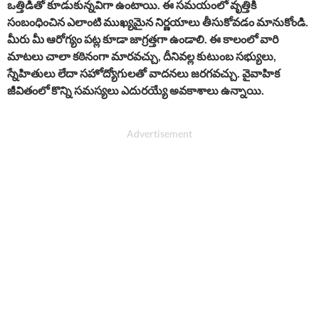
ఒత్తిడితో కూడుకున్నవిగా ఉంటాయి. ఈ సమయంలో వృత్తికి
సంబంధించిన ఎలాంటి ముఖ్యమైన నిర్ణయాలు తీసుకోవడం మానుకోండి.
మీరు మీ ఆరోగ్యం పట్ల కూడా జాగ్రత్తగా ఉండాలి. ఈ కాలంలో వారి
మాటలు చాలా కఠినంగా మారవచ్చు, దీనివల్ల కుటుంబ సభ్యులు,
స్నేహితులు లేదా సహోద్యోగులతో వాదనలు జరగవచ్చు. వైవాహిక
జీవితంలో కొన్ని సమస్యలు ఎదురయ్యే అవకాశాలు ఉన్నాయి.