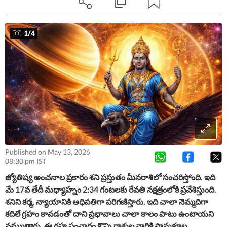
ప్రవేశించబోతోంది. ఈ గ్రహ సంచారం శని జయంతి మరుసటి రోజు
జరుగుతుంది.
1
/
4
Published on May 13, 2026
08:30 pm IST
జ్యోతిష్య అంచనాల ప్రకారం శని ప్రస్తుతం మీనరాశిలో సంచరిస్తోంది. ఇది
మే 17వ తేదీ మధ్యాహ్నం 2:34 గంటలకు రేవతి నక్షత్రంలోకి ప్రవేశిస్తుంది.
శనిని కర్మ, న్యాయానికి అధిపతిగా పరిగణిస్తారు. ఇది చాలా నెమ్మదిగా
కదిలే గ్రహం కావడంతో దాని ప్రభావాలు చాలా కాలం పాటు ఉంటాయని
నమ్ముతారు. ఈ గ్రహ సంచారం కొన్ని రాశుల వారికి సానుకూల