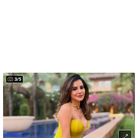
3
/
5