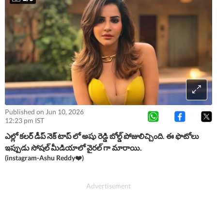
Published on Jun 10, 2026
12:23 pm IST
ఎల్లో కలర్ డీప్ నెక్ టాప్ లో అషు రెడ్డి బోల్డ్ పోజులిచ్చింది. ఈ ఫొటోలు
ఇప్పుడు సోషల్ మీడియాలో వైరల్ గా మారాయి.
(instagram-Ashu Reddy❤️)