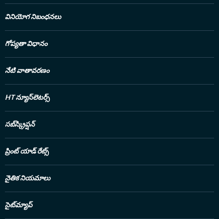
వినియోగ నిబంధనలు
గోప్యతా విధానం
నేటి వాతావరణం
HT న్యూస్‌లెటర్స్
సబ్‌స్క్రిప్షన్
ప్రింట్ యాడ్ రేట్స్
నైతిక నియమాలు
సైట్‌మ్యాప్