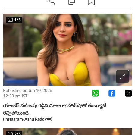
1
/
5
Published on Jun 10, 2026
12:23 pm IST
యాంకర్, నటి అషు రెడ్డిని చూశారా? హాట్ షోతో ఈ బ్యూటీ
రెచ్చిపోయింది.
(instagram-Ashu Reddy❤️)
2
/
5