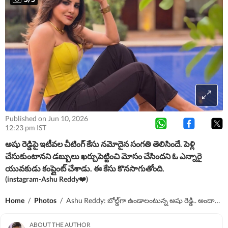
Published on Jun 10, 2026
12:23 pm IST
అషు రెడ్డిపై ఇటీవల చీటింగ్ కేసు నమోదైన సంగతి తెలిసిందే. పెళ్లి
చేసుకుంటానని డబ్బులు ఖర్చుపెట్టించి మోసం చేసిందని ఓ ఎన్నారై
యువకుడు కంప్లైంట్ చేశాడు. ఈ కేసు కొనసాగుతోంది.
(instagram-Ashu Reddy❤️)
Home
/
Photos
/
Ashu Reddy: బోల్డ్‌గా ఉండాలంటున్న అషు రెడ్డి.. అందాల అరాచ‌కం.. హాట్ ఫొటోలు వైర‌ల్‌
ABOUT THE AUTHOR