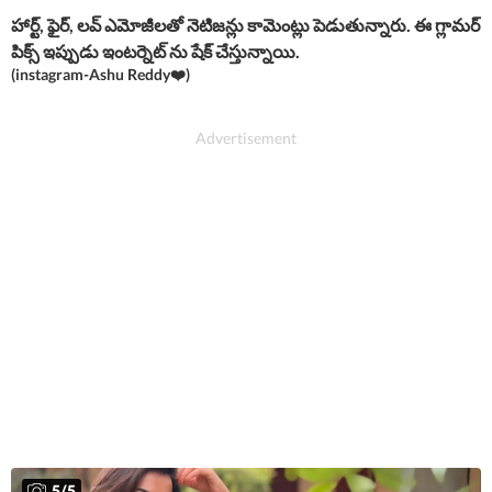
హార్ట్, ఫైర్, లవ్ ఎమోజీలతో నెటిజన్లు కామెంట్లు పెడుతున్నారు. ఈ గ్లామర్
పిక్స్ ఇప్పుడు ఇంటర్నెట్ ను షేక్ చేస్తున్నాయి.
(instagram-Ashu Reddy❤️)
5
/
5