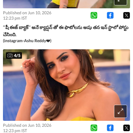
Published on Jun 10, 2026
12:23 pm IST
‘‘షీ ఈజ్ బ్యాక్’’ అనే క్యాప్షన్ తో ఈ ఫొటోలను అషు తన ఇన్ స్టాలో పోస్టు
చేసింది.
(instagram-Ashu Reddy❤️)
4
/
5
Published on Jun 10, 2026
12:23 pm IST