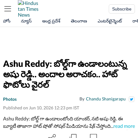
Subscribe
హోం
న్యూస్
ఆంధ్ర ప్రదేశ్
తెలంగాణ
ఎంటర్‌టైన్మెంట్
రా
Ashu Reddy: బోల్డ్‌గా ఉండాలంటున్న
అషు రెడ్డి.. అందాల అరాచ‌కం.. హాట్
ఫొటోలు వైర‌ల్‌
By
Chandu Shanigarapu
Photos
Published on Jun 10, 2026 12:23 pm IST
Ashu Reddy: బోల్డ్ గా ఉండాలంటోంది యాంకర్, నటి అషు రెడ్డి. ఈ
బ్యూటీ తాజాగా హాట్ షోతో సోషల్ మీడియాను షేక్ చేస్తోంది. అషు రెడ్డి
...
read more
హాట్ పోజులు ఇప్పుడు తెగ ట్రెండ్ అవుతున్నాయి. మీరూ ఓ లుక్కేయండి.