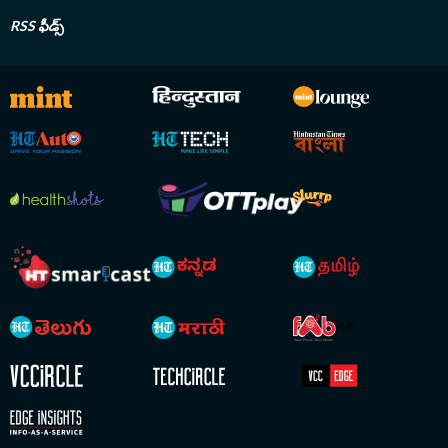
RSS ఫీడ్స్