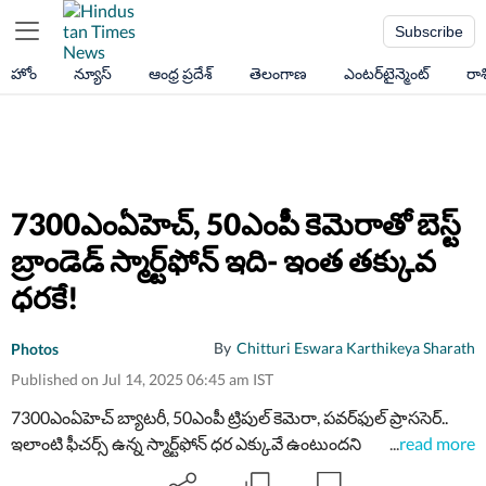
Subscribe
హోం
న్యూస్
ఆంధ్ర ప్రదేశ్
తెలంగాణ
ఎంటర్‌టైన్మెంట్
రా
7300ఎంఏహెచ్​, 50ఎంపీ కెమెరాతో బెస్ట్​
బ్రాండెడ్​ స్మార్ట్​ఫోన్​ ఇది- ఇంత తక్కువ
ధరకే!
By
Chitturi Eswara Karthikeya Sharath
Photos
Published on Jul 14, 2025 06:45 am IST
7300ఎంఏహెచ్​ బ్యాటరీ, 50ఎంపీ ట్రిపుల్​ కెమెరా, పవర్​ఫుల్​ ప్రాససెర్​..
ఇలాంటి ఫీచర్స్​ ఉన్న స్మార్ట్​ఫోన్​ ధర ఎక్కువే ఉంటుందని
...
read more
అనుకుంటున్నారా? అయితే మీరు పొరబడినట్టే! ఇవి ఐక్యూ జెడ్​10 స్మార్ట్​