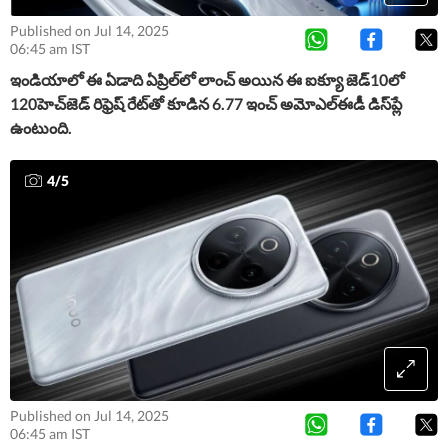
Published on Jul 14, 2025
06:45 am IST
ఇండియాలో ఈ ఏడాది ఏప్రిల్​లో లాంచ్​ అయిన ఈ ఐక్యూ జెడ్​10లో
120హెచ్​జెడ్​ రిఫ్రెష్​ రేట్​తో కూడిన 6.77 ఇంచ్​ అమోఎల్​ఈడీ డిస్​ప్లే
ఉంటుంది.
4
/
5
Published on Jul 14, 2025
06:45 am IST