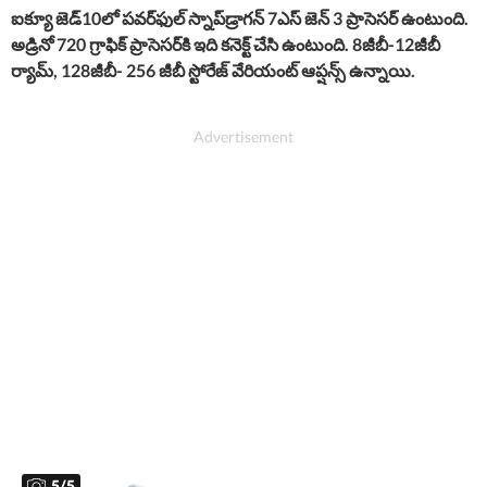
ఐక్యూ జెడ్​10లో పవర్​ఫుల్​ స్నాప్​డ్రాగన్​ 7ఎస్​ జెన్​ 3 ప్రాసెసర్​ ఉంటుంది.
అడ్రినో 720 గ్రాఫిక్​ ప్రాసెసర్​కి ఇది కనెక్ట్​ చేసి ఉంటుంది. 8జీబీ-12జీబీ
ర్యామ్​, 128జీబీ- 256 జీబీ స్టోరేజ్​ వేరియంట్​ ఆప్షన్స్​ ఉన్నాయి.
5
/
5