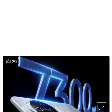
3
/
5