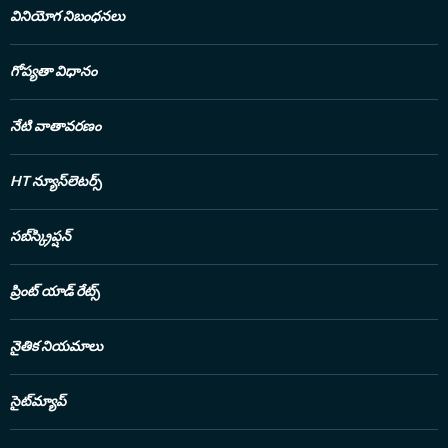
వినియోగ నిబంధనలు
గోప్యతా విధానం
నేటి వాతావరణం
HT న్యూస్‌లెటర్స్
సబ్‌స్క్రిప్షన్
ప్రింట్ యాడ్ రేట్స్
నైతిక నియమాలు
సైట్‌మ్యాప్