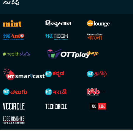
RSS ఫీడ్స్