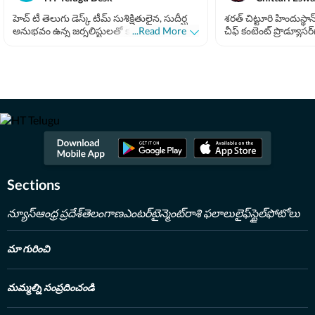
హెచ్ టీ తెలుగు డెస్క్ టీమ్ సుశిక్షితులైన, సుదీర్ఘ
శరత్​ చిట్టూరి హిందుస్థా
అనుభవం ఉన్న జర్నలిస్టులతో కూడిన బృందం.
...Read More
చీఫ్​ కంటెంట్ ప్రొడ్యూసర
ప్రాంతీయ, జాతీయ, అంతర్జాతీయ వార్తలు సహా
ఎక్స్​పీరియెన్స్​తో ఇక్కడ 
అన్ని విభాగాలకు ఆయా రంగాల వార్తలు
ఫైనాన్స్​, నేషనల్​- ఇంటర్నే
అందించడంలో నైపుణ్యం కలిగిన సబ్ ఎడిటర్లతో
రాస్తున్నారు. 2022 జనవ
కూడిన బృందం. జర్నలిజం విలువలను,
తెలుగులో చేరారు. పలుమార
ప్రమాణాలను కాపాడుతూ జర్నలిజంపై అత్యంత
అవార్డులు అదుకున్నారు
మక్కువతో పనిచేస్తున్న బృందం. సంపూర్ణ
కంటెంట్ రైటర్‌గా పని చ
వార్తావిలువలతో కూడిన కథనాలను పాఠకుల
అంతర్జాతీయం, బిజినెస్​
ముందుకు తెస్తున్న బృందం.
Read Less
అంశమైనా సరళంగా, చద
విధంగా తీర్చిదిద్దేంద
జర్నలిజంలో పీజీ డిగ్రీ 
పూర్తి చేశారు. కథలు చ
Sections
రంగాన్ని ఎంచుకున్నారు. 
ప్రజలకు చేరువవుతున్న
న్యూస్
ఆంధ్ర ప్రదేశ్
తెలంగాణ
ఎంటర్‌టైన్మెంట్
రాశి ఫలాలు
లైఫ్‌స్టైల్
ఫోటోలు
మా గురించి
మమ్మల్ని సంప్రదించండి