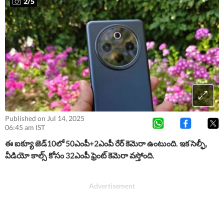
2
/
5
Published on Jul 14, 2025
06:45 am IST
ఈ ఐక్యూ జెడ్​10లో 50ఎంపీ+2ఎంపీ రేర్​ కెమెరా ఉంటుంది. ఇక సెల్ఫీ,
వీడియో కాల్స్​ కోసం 32ఎంపీ ఫ్రెంట్​ కెమెరా వస్తోంది.