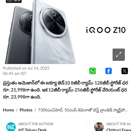
Published on Jul 14, 2025
06:45 am IST
ప్రస్తుతం అమెజాన్​లో ఈ ఐక్యూ జెడ్​10 8జీబీ ర్యామ్​-128జీబీ స్టోరేజ్​ ధర
రూ. 21,998గా ఉంది. ఇక 12జీబీ ర్యామ్​-256జీబీ స్టోరేజ్​ వేరియంట్​ ధర
రూ. 23,998గా ఉంది.
Home
/
Photos
/
7300ఎంఏహెచ్​, 50ఎంపీ కెమెరాతో బెస్ట్​ బ్రాండెడ్​ స్మార్ట్​ఫోన్​ ఇది- ఇంత తక్కువ ధరకే!
ABOUT THE AUTHOR
ABOUT THE A
HT Telugu Desk
Chitturi Esw