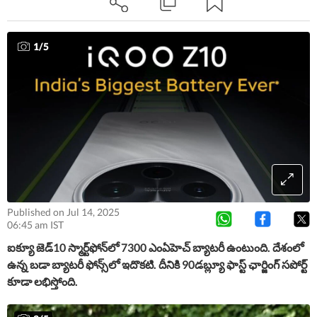
ఫోన్​ ఫీచర్స్​. పూర్తి వివరాల్లోకి వెళితే..
1
/
5
Published on Jul 14, 2025
06:45 am IST
ఐక్యూ జెడ్​10 స్మార్ట్​ఫోన్​లో 7300 ఎంఏహెచ్​ బ్యాటరీ ఉంటుంది. దేశంలో
ఉన్న బడా బ్యాటరీ ఫోన్స్​లో ఇదొకటి. దీనికి 90డబ్ల్యూ ఫాస్ట్​ ఛార్జింగ్​ సపోర్ట్​
కూడా లభిస్తోంది.