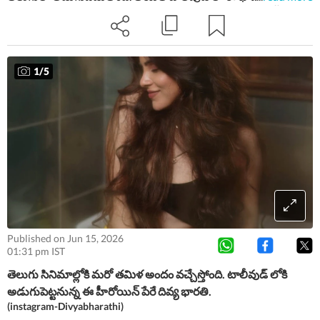
రిలీజ్ కాకముందే ఓ వివాదంలో చిక్కుకుంది. డైరెక్టర్ పై సంచలన కామెంట్లు
చేసిన ఈ హీరోయిన్ ఎవరో ఇక్కడ చూసేయండి.
1
/
5
Published on Jun 15, 2026
01:31 pm IST
తెలుగు సినిమాల్లోకి మరో తమిళ అందం వచ్చేస్తోంది. టాలీవుడ్ లోకి
అడుగుపెట్టనున్న ఈ హీరోయిన్ పేరే దివ్య భారతి.
(instagram-Divyabharathi)