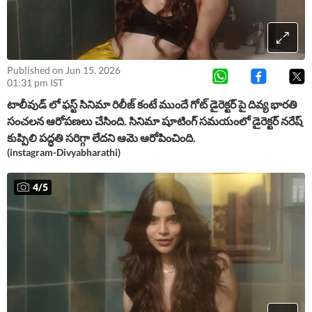
Published on Jun 15, 2026
01:31 pm IST
టాలీవుడ్ లో ఫస్ట్ సినిమా రిలీజ్ కంటే ముందే గోట్ డైరెక్టర్ పై దివ్య భారతి
సంచలన ఆరోపణలు చేసింది. సినిమా షూటింగ్ సమయంలో డైరెక్టర్ నరేష్
కుప్పిలి పద్ధతి సరిగ్గా లేదని ఆమె ఆరోపించింది.
(instagram-Divyabharathi)
4
/
5