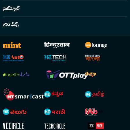
సైట్‌మ్యాప్
RSS ఫీడ్స్