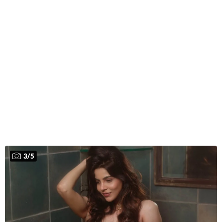
3
/
5