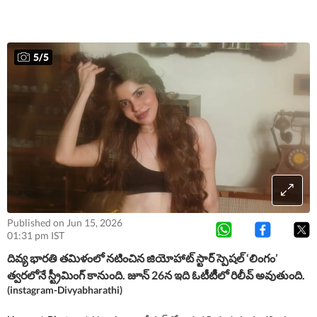
5
/
5
Published on Jun 15, 2026
01:31 pm IST
దివ్య భారతి తమిళంలో నటించిన జియోహాట్ స్టార్ స్పెషల్ ‘లింగం’
త్వరలోనే స్ట్రీమింగ్ కానుంది. జూన్ 26న ఇది ఓటీటీీలో రిలీవ్ అవుతుంది.
(instagram-Divyabharathi)