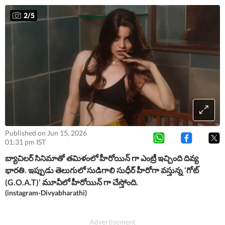
2
/
5
Published on Jun 15, 2026
01:31 pm IST
బ్యాచిలర్ సినిమాతో తమిళంలో హీరోయిన్ గా ఎంట్రీ ఇచ్చింది దివ్య
భారతి. ఇప్పుడు తెలుగులో సుడిగాలి సుధీర్ హీరోగా వస్తున్న ‘గోట్
(G.O.A.T)’ మూవీలో హీరోయిన్ గా చేస్తోంది.
(instagram-Divyabharathi)