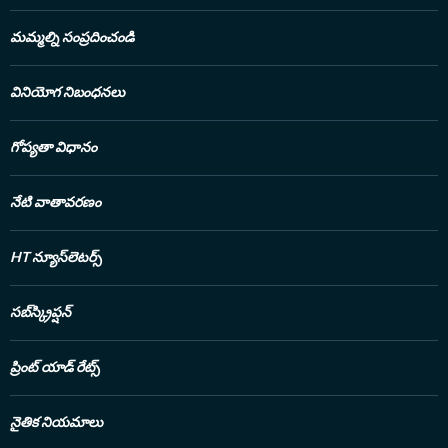
మమ్మల్ని సంప్రదించండి
వినియోగ నిబంధనలు
గోప్యతా విధానం
నేటి వాతావరణం
HT న్యూస్‌లెటర్స్
సబ్‌స్క్రిప్షన్
ప్రింట్ యాడ్ రేట్స్
నైతిక నియమాలు