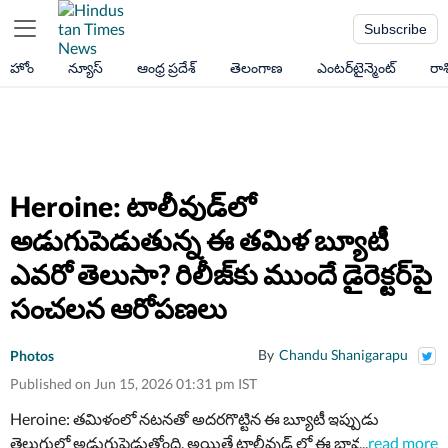
Subscribe
హోం
న్యూస్
ఆంధ్ర ప్రదేశ్
తెలంగాణ
ఎంటర్‌టైన్మెంట్
రా
Heroine: టాలీవుడ్‌లో
అడుగుపెడుతున్న ఈ త‌మిళ బ్యూటీ
ఎవ‌రో తెలుసా? రిలీజ్‌కు ముందే డైరెక్ట‌ర్‌పై
సంచ‌ల‌న ఆరోపణలు
By
Chandu Shanigarapu
Photos
Published on Jun 15, 2026 01:31 pm IST
Heroine: తమిళంలో నటనతో అదరగొట్టిన ఈ బ్యూటీ ఇప్పుడు
తెలుగులో అడుగుపెడుతోంది. అయితే టాలీవుడ్ లో ఈ భామ ఫస్ట్ మూవీ
...
read more