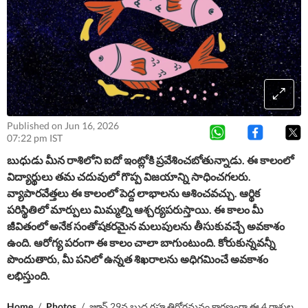
Published on Jun 16, 2026
07:22 pm IST
బుధుడు మీన రాశిలోని ఐదో ఇంట్లోకి ప్రవేశించబోతున్నాడు. ఈ కాలంలో
విద్యార్థులు తమ చదువులో గొప్ప విజయాన్ని సాధించగలరు.
వ్యాపారవేత్తలు ఈ కాలంలో పెద్ద లాభాలను ఆశించవచ్చు. ఆర్థిక
పరిస్థితిలో మార్పులు మిమ్మల్ని ఆశ్చర్యపరుస్తాయి. ఈ కాలం మీ
జీవితంలో అనేక సంతోషకరమైన మలుపులను తీసుకువచ్చే అవకాశం
ఉంది. ఆరోగ్య పరంగా ఈ కాలం చాలా బాగుంటుంది. కోరుకున్నవన్నీ
పొందుతారు, మీ పనిలో ఉన్నత శిఖరాలను అధిగమించే అవకాశం
లభిస్తుంది.
Home
/
Photos
/
జూన్ 29న బుధ గ్రహ తిరోగమనం కారణంగా ఈ 4 రాశుల వారు సంపద, కీర్తి