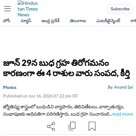
Subscribe
హోం
న్యూస్
ఆంధ్ర ప్రదేశ్
తెలంగాణ
ఎంటర్‌టైన్మెంట్
రా
జూన్ 29న బుధ గ్రహ తిరోగమనం
కారణంగా ఈ 4 రాశుల వారు సంపద, కీర్తి
By
Anand Sai
Photos
Published on Jun 16, 2026 07:22 pm IST
జ్యోతిష్య శాస్త్రంలో బుధుడిని వ్యాపారం, తెలివితేటలు, వాక్చాతుర్యం,
సంభాషణకు అధిపతిగా పరిగణిస్తారు. బుధ గ్రహ సంచారంలోని మార్పులు
...
read more
చాలా ముఖ్యమైనవిగా భావిస్తారు. బుధుడి తిరోగమనం కారణంగా కొన్ని
రాశులవారికి అదృష్టం కలిసి వస్తుంది.