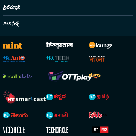
సైట్‌మ్యాప్
RSS ఫీడ్స్