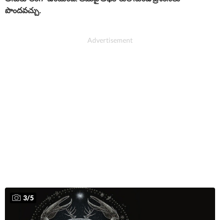
పొందవచ్చు.
3
/
5