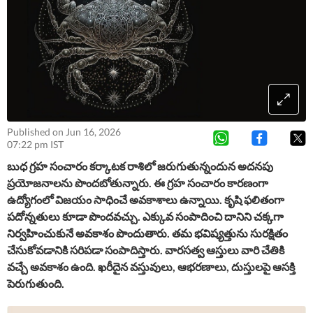
Published on Jun 16, 2026
07:22 pm IST
బుధ గ్రహ సంచారం కర్కాటక రాశిలో జరుగుతున్నందున అదనపు
ప్రయోజనాలను పొందబోతున్నారు. ఈ గ్రహ సంచారం కారణంగా
ఉద్యోగంలో విజయం సాధించే అవకాశాలు ఉన్నాయి. కృషి ఫలితంగా
పదోన్నతులు కూడా పొందవచ్చు. ఎక్కువ సంపాదించి దానిని చక్కగా
నిర్వహించుకునే అవకాశం పొందుతారు. తమ భవిష్యత్తును సురక్షితం
చేసుకోవడానికి సరిపడా సంపాదిస్తారు. వారసత్వ ఆస్తులు వారి చేతికి
వచ్చే అవకాశం ఉంది. ఖరీదైన వస్తువులు, ఆభరణాలు, దుస్తులపై ఆసక్తి
పెరుగుతుంది.