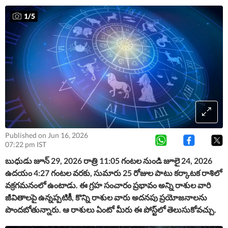
1
/
5
Published on Jun 16, 2026
07:22 pm IST
బుధుడు జూన్ 29, 2026 రాత్రి 11:05 గంటల నుండి జూలై 24, 2026
ఉదయం 4:27 గంటల వరకు, సుమారు 25 రోజుల పాటు కర్కాటక రాశిలో
వక్రగమనంలో ఉంటాడు. ఈ గ్రహ సంచారం ప్రభావం అన్ని రాశుల వారి
జీవితాలపై ఉన్నప్పటికీ, కొన్ని రాశుల వారు అదనపు ప్రయోజనాలను
పొందబోతున్నారు. ఆ రాశులు ఏంటో మీరు ఈ పోస్ట్‌లో తెలుసుకోవచ్చు.