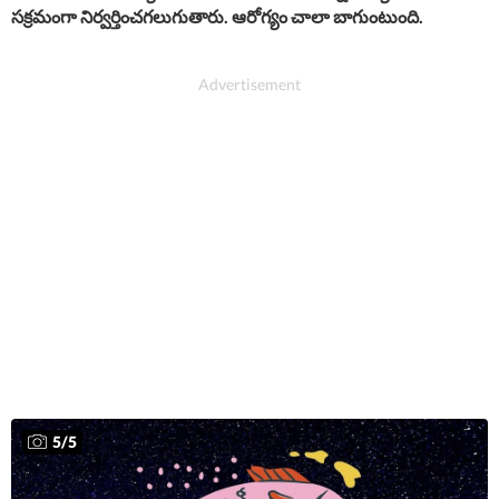
సక్రమంగా నిర్వర్తించగలుగుతారు. ఆరోగ్యం చాలా బాగుంటుంది.
5
/
5