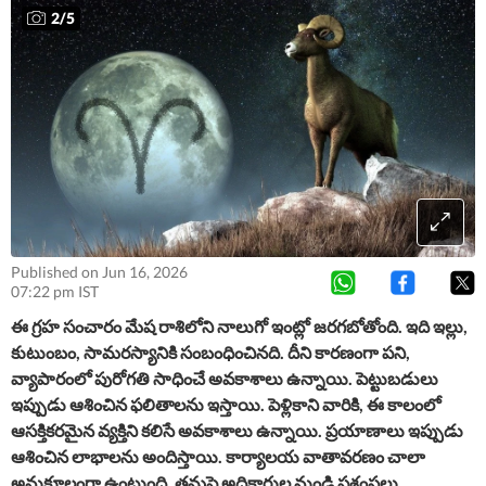
2
/
5
Published on Jun 16, 2026
07:22 pm IST
ఈ గ్రహ సంచారం మేష రాశిలోని నాలుగో ఇంట్లో జరగబోతోంది. ఇది ఇల్లు,
కుటుంబం, సామరస్యానికి సంబంధించినది. దీని కారణంగా పని,
వ్యాపారంలో పురోగతి సాధించే అవకాశాలు ఉన్నాయి. పెట్టుబడులు
ఇప్పుడు ఆశించిన ఫలితాలను ఇస్తాయి. పెళ్లికాని వారికి, ఈ కాలంలో
ఆసక్తికరమైన వ్యక్తిని కలిసే అవకాశాలు ఉన్నాయి. ప్రయాణాలు ఇప్పుడు
ఆశించిన లాభాలను అందిస్తాయి. కార్యాలయ వాతావరణం చాలా
అనుకూలంగా ఉంటుంది. తమపై అధికారుల నుండి ప్రశంసలు