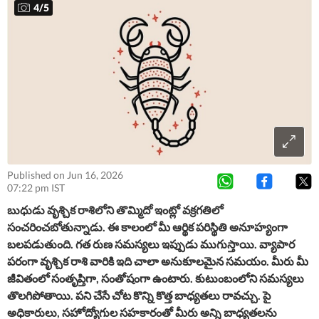
4
/
5
Published on Jun 16, 2026
07:22 pm IST
బుధుడు వృశ్చిక రాశిలోని తొమ్మిదో ఇంట్లో వక్రగతిలో
సంచరించబోతున్నాడు. ఈ కాలంలో మీ ఆర్థిక పరిస్థితి అనూహ్యంగా
బలపడుతుంది. గత రుణ సమస్యలు ఇప్పుడు ముగుస్తాయి. వ్యాపార
పరంగా వృశ్చిక రాశి వారికి ఇది చాలా అనుకూలమైన సమయం. మీరు మీ
జీవితంలో సంతృప్తిగా, సంతోషంగా ఉంటారు. కుటుంబంలోని సమస్యలు
తొలగిపోతాయి. పని చేసే చోట కొన్ని కొత్త బాధ్యతలు రావచ్చు. పై
అధికారులు, సహోద్యోగుల సహకారంతో మీరు అన్ని బాధ్యతలను