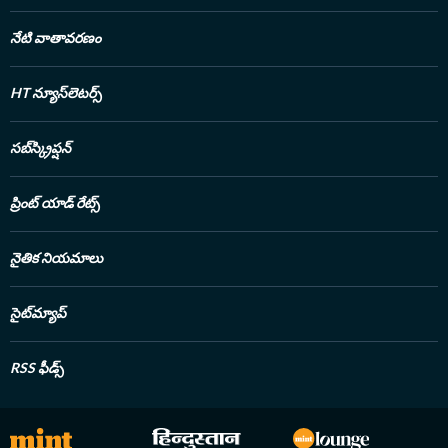
నేటి వాతావరణం
HT న్యూస్‌లెటర్స్
సబ్‌స్క్రిప్షన్
ప్రింట్ యాడ్ రేట్స్
నైతిక నియమాలు
సైట్‌మ్యాప్
RSS ఫీడ్స్