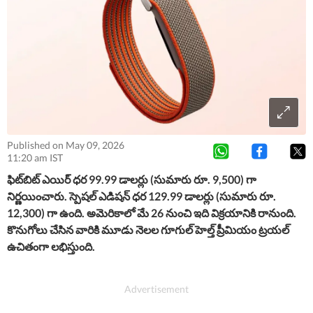
Published on May 09, 2026
11:20 am IST
ఫిట్‌బిట్ ఎయిర్ ధర 99.99 డాలర్లు (సుమారు రూ. 9,500) గా
నిర్ణయించారు. స్పెషల్ ఎడిషన్ ధర 129.99 డాలర్లు (సుమారు రూ.
12,300) గా ఉంది. అమెరికాలో మే 26 నుంచి ఇది విక్రయానికి రానుంది.
కొనుగోలు చేసిన వారికి మూడు నెలల గూగుల్ హెల్త్ ప్రీమియం ట్రయల్
ఉచితంగా లభిస్తుంది.