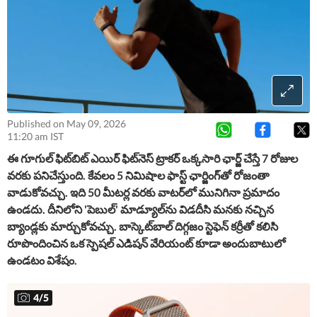
Published on May 09, 2026
11:20 am IST
ఈ గూగుల్​ ఫిట్​బిట్ ఎయిర్​ ఫిట్​నెస్​ ట్రాకర్​ ఒక్కసారి ఛార్జ్ చేస్తే 7 రోజుల
వరకు పనిచేస్తుంది. కేవలం 5 నిమిషాల ఫాస్ట్ ఛార్జింగ్‌తో రోజంతా
వాడుకోవచ్చు. ఇది 50 మీటర్ల వరకు వాటర్​లో మునిగినా ప్రమాదం
ఉండదు. దీనిలోని 'పెబుల్' మాడ్యూల్‌ను విడదీసి మనకు నచ్చిన
బ్యాండ్లకు మార్చుకోవచ్చు. బాస్కెట్‌బాల్ దిగ్గజం స్టెఫెన్ కర్రీతో కలిసి
రూపొందించిన ఒక స్పెషల్ ఎడిషన్ వేరియంట్ కూడా అందుబాటులో
ఉండటం విశేషం.
4
/
5