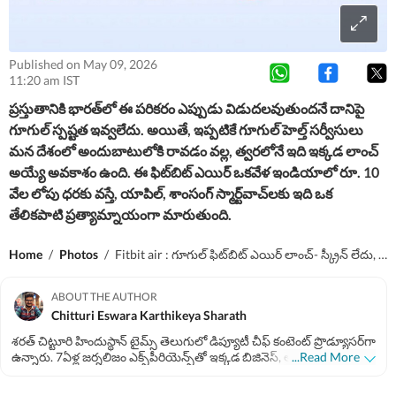
Published on May 09, 2026
11:20 am IST
ప్రస్తుతానికి భారత్‌లో ఈ పరికరం ఎప్పుడు విడుదలవుతుందనే దానిపై
గూగుల్ స్పష్టత ఇవ్వలేదు. అయితే, ఇప్పటికే గూగుల్ హెల్త్ సర్వీసులు
మన దేశంలో అందుబాటులోకి రావడం వల్ల, త్వరలోనే ఇది ఇక్కడ లాంచ్
అయ్యే అవకాశం ఉంది. ఈ ఫిట్​బిట్​ ఎయిర్ ఒకవేళ ఇండియాలో రూ. 10
వేల లోపు ధరకు వస్తే, యాపిల్, శాంసంగ్ స్మార్ట్‌వాచ్‌లకు ఇది ఒక
తేలికపాటి ప్రత్యామ్నాయంగా మారుతుంది.
Home
/
Photos
/
Fitbit air : గూగుల్ ఫిట్‌బిట్ ఎయిర్ లాంచ్- స్క్రీన్ లేదు, బటన్లు లేవు! హెల్త్ ట్రాకింగ్ కోసమే..
ABOUT THE AUTHOR
Chitturi Eswara Karthikeya Sharath
శరత్​ చిట్టూరి హిందుస్థాన్ టైమ్స్ తెలుగులో డిప్యూటీ చీఫ్​ కంటెంట్ ప్రొడ్యూసర్‌గా
ఉన్నారు. 7ఏళ్ల జర్నలిజం ఎక్స్​పీరియెన్స్​తో ఇక్కడ బిజినెస్​, ఆటో, టెక్​, పర్సనల్​
...Read More
ఫైనాన్స్​, నేషనల్​- ఇంటర్నేషనల్, స్పోర్ట్స్​ వార్తలు రాస్తున్నారు. 2022 జనవరిలో
హిందుస్థాన్ టైమ్ తెలుగులో చేరారు. పలుమార్లు హెచ్​టీ ఇన్​స్టా అవార్డులు