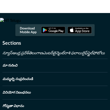
అదుకున్నారు. గతంలో ఈటీవీ భారత్​లో కంటెంట్ రైటర్‌గా పని చేశారు. అక్కడ
జాతీయం, అంతర్జాతీయం, బిజినెస్​ వార్తలు రాసేవారు. ఏ అంశమైనా సరళంగా,
చదివేందుకు సులభంగా ఉండే విధంగా తీర్చిదిద్దేందుకు ఇష్టపడతారు.IGNOU
నుంచి జర్నలిజంలో పీజీ డిగ్రీ ఉంది. అంతకుముందు బీటెక్​ పూర్తి చేశారు. కథలు
చెప్పడం, రాయడంపై ఇష్టంతో ఈ రంగాన్ని ఎంచుకున్నారు. తన ఆర్టికల్స్​తో
ఇప్పుడు ప్రజలకు చేరువవుతున్నారు.
Read Less
Sections
న్యూస్
ఆంధ్ర ప్రదేశ్
తెలంగాణ
ఎంటర్‌టైన్మెంట్
రాశి ఫలాలు
లైఫ్‌స్టైల్
ఫోటోలు
మా గురించి
మమ్మల్ని సంప్రదించండి
వినియోగ నిబంధనలు
గోప్యతా విధానం