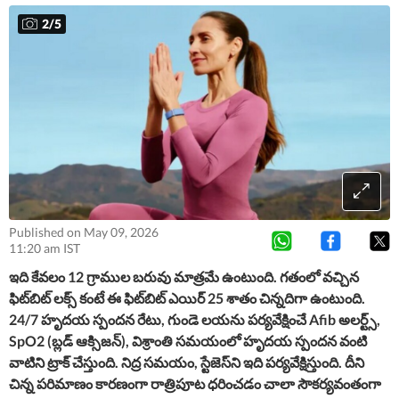
2
/
5
Published on May 09, 2026
11:20 am IST
ఇది కేవలం 12 గ్రాముల బరువు మాత్రమే ఉంటుంది. గతంలో వచ్చిన
ఫిట్‌బిట్ లక్స్ కంటే ఈ ఫిట్​బిట్​ ఎయిర్ 25 శాతం చిన్నదిగా ఉంటుంది.
24/7 హృదయ స్పందన రేటు, గుండె లయను పర్యవేక్షించే Afib అలర్ట్స్,
SpO2 (బ్లడ్ ఆక్సిజన్), విశ్రాంతి సమయంలో హృదయ స్పందన వంటి
వాటిని ట్రాక్ చేస్తుంది. నిద్ర సమయం, స్టేజెస్​ని ఇది పర్యవేక్షిస్తుంది. దీని
చిన్న పరిమాణం కారణంగా రాత్రిపూట ధరించడం చాలా సౌకర్యవంతంగా