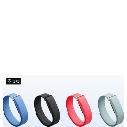
5
/
5