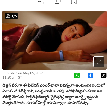
కేవలం ఆరోగ్యం, నిద్రను మానిటర్ చేయడంపైనే దృష్టి పెడుతుంది.
వివరాల్లోకి వెళితే..
1
/
5
Published on May 09, 2026
11:20 am IST
డిజైన్ పరంగా ఈ ఫిట్‌బిట్ ఎయిర్ చాలా విభిన్నంగా ఉంటుంది! ఇందులో
ఎటువంటి డిస్‌ప్లే గానీ, బటన్లు గానీ ఉండవు. నోటిఫికేషన్లను కూడా ఇది
సపోర్ట్ చేయదు. హెప్టిక్ ఫీడ్‌బ్యాక్ (వైబ్రేషన్స్) ద్వారా అలర్ట్స్ ఇస్తుంది.
మొత్తం డేటాను 'గూగుల్ హెల్త్' యాప్ ద్వారా చూసుకోవచ్చు.