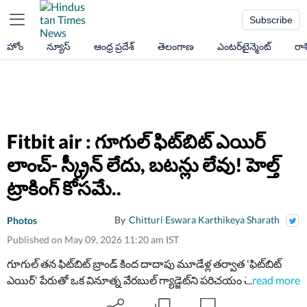
Subscribe
హోం
న్యూస్
ఆంధ్ర ప్రదేశ్
తెలంగాణ
ఎంటర్‌టైన్మెంట్
రా
Fitbit air : గూగుల్ ఫిట్‌బిట్ ఎయిర్
లాంచ్- స్క్రీన్ లేదు, బటన్లు లేవు! హెల్త్
ట్రాకింగ్ కోసమే..
By
Chitturi Eswara Karthikeya Sharath
Photos
Published on May 09, 2026 11:20 am IST
గూగుల్ తన ఫిట్‌బిట్ బ్రాండ్ కింద దాదాపు మూడేళ్ల తర్వాత 'ఫిట్‌బిట్
ఎయిర్' పేరుతో ఒక వినూత్న వేరబుల్ గ్యాడ్జెట్​ని పరిచయం చేసింది.
...
read more
స్మార్ట్‌వాచ్‌ లాంటి భారీ డిజైన్లకు భిన్నంగా, స్క్రీన్ లేని ఈ కాంపాక్ట్ ట్రాకర్