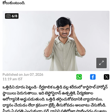
కోలుకుంటుంది.
6
/
8
Published on Jun 07, 2026
11:19 am IST
ఒత్తిడిని దూరం పెట్టండి-
దీర్ఘకాలిక ఒత్తిడి వల్ల శరీరంలో కార్టిసాల్ హార్మోన్
స్థాయిలు పెరుగుతాయి. ఇది టెస్టోస్టెరాన్ ఉత్పత్తికి, వీర్యకణాల
ఆరోగ్యానికి అడ్డుపడుతుంది. ఒత్తిడి తగ్గించుకోవడానికి వ్యాయామం,
ధ్యానం చేయడం లేదా క్రమంగా బ్రేక్స్ తీసుకోవడం అలవాటు చేసుకోండి.
మీరు ఏ పద్ధతి ఎంచుకున్నా సరే, దానిని ప్రతిరోజూ పాటించడం ముఖ్యం.