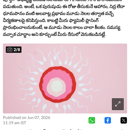
పడుతుంది. అంటే, ఒక పురుషుడు ఈ రోజు తీసుకునే ఆహారం, నిద్ర లేదా
ధూమపానం వంటి అలవాట్ల ప్రభావం మూడు నెలల తర్వాత వచ్చే
వీర్యకణాలపై కనిపిస్తుంది. కాబట్టి మీరు ఫ్యామిలీ ప్లానింగ్
ప్రారంభించాలనుకుంటే, ఆ మూడు నెలల కాలం చాలా కీలకం. సమస్య
వచ్చాక చూద్దాం అని కూర్చుంటే మీరు రేసులో వెనుకబడినట్లే.
2
/
8
Published on Jun 07, 2026
11:19 am IST