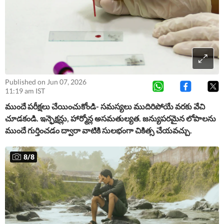
Published on Jun 07, 2026
11:19 am IST
ముందే పరీక్షలు చేయించుకోండి-
సమస్యలు ముదిరిపోయే వరకు వేచి
చూడకండి. ఇన్ఫెక్షన్లు, హార్మోన్ల అసమతుల్యత. జన్యుపరమైన లోపాలను
ముందే గుర్తించడం ద్వారా వాటికి సులభంగా చికిత్స చేయవచ్చు.
8
/
8