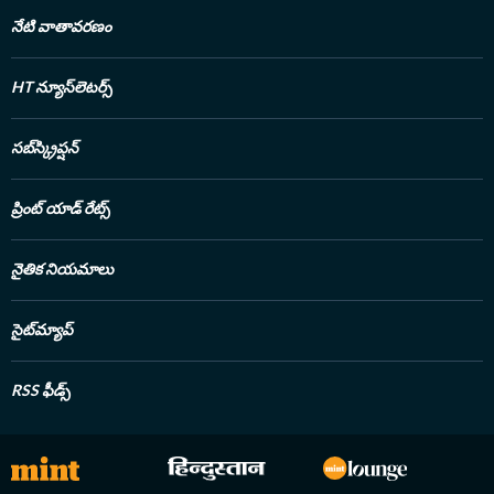
నేటి వాతావరణం
HT న్యూస్‌లెటర్స్
సబ్‌స్క్రిప్షన్
ప్రింట్ యాడ్ రేట్స్
నైతిక నియమాలు
సైట్‌మ్యాప్
RSS ఫీడ్స్