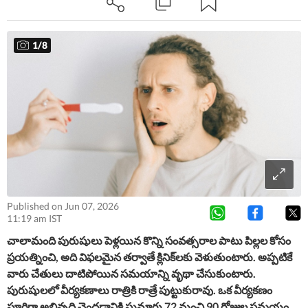
చేసుకునే పురుషులు మూడు నెలల ముందే ఎలాంటి జాగ్రత్తలు
తీసుకోవాలో ఇక్కడ వివరంగా తెలుసుకోండి.
1
/
8
Published on Jun 07, 2026
11:19 am IST
చాలామంది పురుషులు పెళ్లయిన కొన్ని సంవత్సరాల పాటు పిల్లల కోసం
ప్రయత్నించి, అది విఫలమైన తర్వాతే క్లినిక్‌లకు వెళుతుంటారు. అప్పటికే
వారు చేతులు దాటిపోయిన సమయాన్ని వృథా చేసుకుంటారు.
పురుషులలో వీర్యకణాలు రాత్రికి రాత్రే పుట్టుకురావు. ఒక వీర్యకణం
పూర్తిగా అభివృద్ధి చెందడానికి సుమారు 72 నుంచి 90 రోజుల సమయం