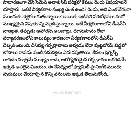
సాధారణంగా చేసే సెమెన్ అనాలిసిస్ పరీక్షలో కేవలం రెండు విషయాలనే
చూస్తారు. ఒకటి వీర్యకణాల సంఖ్య ఎంత ఉంది? రెండు, అవి ఎంత వేగంగా
ముందుకు వెళ్లగలుగుతున్నాయి? అయితే, ఇటీవలి పరిశోధనలు మరో
ముఖ్యమైన విషయాన్ని వెల్లడిస్తున్నాయి. అదే వీర్యకణాలలోని డీఎన్ఏ
నాణ్యత. తప్పుడు ఆహారపు అలవాట్లు, ధూమపానం లేదా
పర్యావరణంలోని కాలుష్యం కారణంగా వీర్యకణాలలోని డీఎన్ఏ
దెబ్బతింటుంది. దీనివల్ల గర్భస్రావాలు అవ్వడం లేదా పుట్టబోయే బిడ్డలో
లోపాలు రావడం వంటి సమస్యలు ఎదురవుతాయి. కేవలం ప్రెగ్నెన్సీ
రావడం మాత్రమే ముఖ్యం కాదు, ఆరోగ్యకరమైన గర్భధారణ జరగడమే
ఇక్కడ అసలైన విజయం. ఈ నేపథ్యంలో ఫ్యామిలీ ప్లానింగ్​కి ముందు
పురుషులు చేయాల్సిన కొన్ని పనులను ఇక్కడ తెలుసుకోండి..