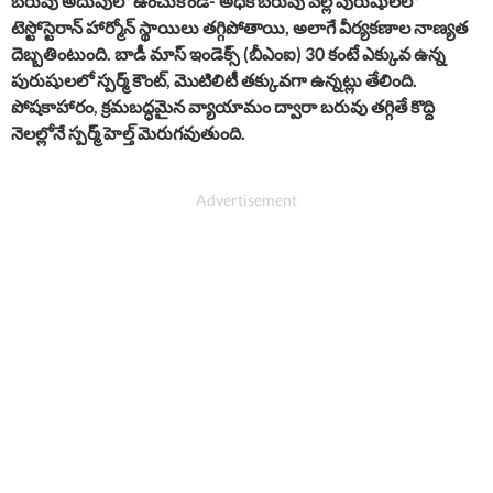
బరువు అదుపులో ఉంచుకోండి-
అధిక బరువు వల్ల పురుషులలో
టెస్టోస్టెరాన్ హార్మోన్ స్థాయిలు తగ్గిపోతాయి, అలాగే వీర్యకణాల నాణ్యత
దెబ్బతింటుంది. బాడీ మాస్ ఇండెక్స్ (బీఎంఐ) 30 కంటే ఎక్కువ ఉన్న
పురుషులలో స్పర్మ్ కౌంట్, మొటిలిటీ తక్కువగా ఉన్నట్లు తేలింది.
పోషకాహారం, క్రమబద్ధమైన వ్యాయామం ద్వారా బరువు తగ్గితే కొద్ది
నెలల్లోనే స్పర్మ్ హెల్త్ మెరుగవుతుంది.