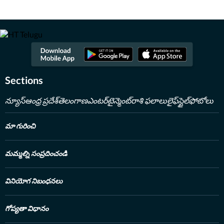
జాతీయం, అంతర్జాతీయం, బిజినెస్​ వార్తలు రాసేవారు. ఏ అంశమైనా సరళంగా,
చదివేందుకు సులభంగా ఉండే విధంగా తీర్చిదిద్దేందుకు ఇష్టపడతారు.IGNOU
నుంచి జర్నలిజంలో పీజీ డిగ్రీ ఉంది. అంతకుముందు బీటెక్​ పూర్తి చేశారు. కథలు
చెప్పడం, రాయడంపై ఇష్టంతో ఈ రంగాన్ని ఎంచుకున్నారు. తన ఆర్టికల్స్​తో
ఇప్పుడు ప్రజలకు చేరువవుతున్నారు.
Read Less
Sections
న్యూస్
ఆంధ్ర ప్రదేశ్
తెలంగాణ
ఎంటర్‌టైన్మెంట్
రాశి ఫలాలు
లైఫ్‌స్టైల్
ఫోటోలు
మా గురించి
మమ్మల్ని సంప్రదించండి
వినియోగ నిబంధనలు
గోప్యతా విధానం