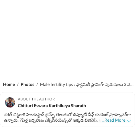
Home
/
Photos
/
Male fertility tips : ఫ్యామిలీ ప్లానింగ్- పురుషులు 3 నెలల ముందే ఈ మార్పులు చేసుకోవాలి!
ABOUT THE AUTHOR
Chitturi Eswara Karthikeya Sharath
శరత్​ చిట్టూరి హిందుస్థాన్ టైమ్స్ తెలుగులో డిప్యూటీ చీఫ్​ కంటెంట్ ప్రొడ్యూసర్‌గా
ఉన్నారు. 7ఏళ్ల జర్నలిజం ఎక్స్​పీరియెన్స్​తో ఇక్కడ బిజినెస్​, ఆటో, టెక్​, పర్సనల్​
...Read More
ఫైనాన్స్​, నేషనల్​- ఇంటర్నేషనల్, స్పోర్ట్స్​ వార్తలు రాస్తున్నారు. 2022 జనవరిలో
హిందుస్థాన్ టైమ్ తెలుగులో చేరారు. పలుమార్లు హెచ్​టీ ఇన్​స్టా అవార్డులు
అదుకున్నారు. గతంలో ఈటీవీ భారత్​లో కంటెంట్ రైటర్‌గా పని చేశారు. అక్కడ