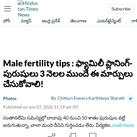
Subscribe
హోం
న్యూస్
ఆంధ్ర ప్రదేశ్
తెలంగాణ
ఎంటర్‌టైన్మెంట్
రా
Male fertility tips : ఫ్యామిలీ ప్లానింగ్-
పురుషులు 3 నెలల ముందే ఈ మార్పులు
చేసుకోవాలి!
By
Chitturi Eswara Karthikeya Sharath
Photos
Published on Jun 07, 2026 11:19 am IST
సంతానలేమి సమస్యల్లో దాదాపు 40 నుంచి 50 శాతం పురుషుల వల్లే
జరుగుతున్నా, చాలా మంది దీనిని గుర్తించడం లేదు. వీర్యకణాలు పూర్తిగా
...
read more
అభివృద్ధి చెందడానికి 90 రోజులు పడుతుంది. అందుకే ఫ్యామిలీ ప్లానింగ్