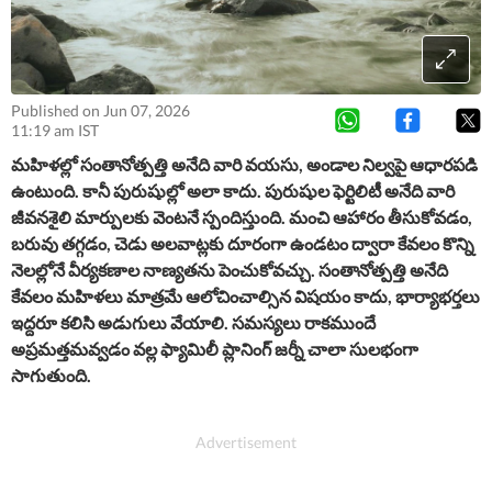
Published on Jun 07, 2026
11:19 am IST
మహిళల్లో సంతానోత్పత్తి అనేది వారి వయసు, అండాల నిల్వపై ఆధారపడి
ఉంటుంది. కానీ పురుషుల్లో అలా కాదు. పురుషుల ఫెర్టిలిటీ అనేది వారి
జీవనశైలి మార్పులకు వెంటనే స్పందిస్తుంది. మంచి ఆహారం తీసుకోవడం,
బరువు తగ్గడం, చెడు అలవాట్లకు దూరంగా ఉండటం ద్వారా కేవలం కొన్ని
నెలల్లోనే వీర్యకణాల నాణ్యతను పెంచుకోవచ్చు. సంతానోత్పత్తి అనేది
కేవలం మహిళలు మాత్రమే ఆలోచించాల్సిన విషయం కాదు, భార్యాభర్తలు
ఇద్దరూ కలిసి అడుగులు వేయాలి. సమస్యలు రాకముందే
అప్రమత్తమవ్వడం వల్ల ఫ్యామిలీ ప్లానింగ్ జర్నీ చాలా సులభంగా
సాగుతుంది.