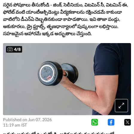
సరైన పోషకాలు తీసుకోండి
- జింక్, సెలీనియం, విటమిన్ సీ, విటమిన్ ఈ,
ఫోలేట్ వంటి యాంటీఆక్సిడెంట్లు వీర్యకణాలను రక్షించడమే కాకుండా
వాటిలోని డీఎన్ఏ దెబ్బతినకుండా కాపాడతాయి. ఇవి తాజా పండ్లు,
ఆకుకూరలు, డ్రై ఫ్రూట్స్, తృణధాన్యాలలో పుష్కలంగా లభిస్తాయి.
సహజమైన ఆహారమే ఇక్కడ అద్భుతాలు చేస్తుంది.
4
/
8
Published on Jun 07, 2026
11:19 am IST