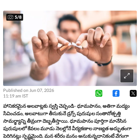
5
/
8
Published on Jun 07, 2026
11:19 am IST
హానికరమైన అలవాట్లకు స్వస్తి చెప్పండి-
ధూమపానం, అతిగా మద్యం
సేవించడం, అలవాటుగా తీసుకునే డ్రగ్స్ పురుషుల సంతానోత్పత్తి
సామర్థ్యాన్ని తీవ్రంగా దెబ్బతీస్తాయి. ధూమపానం పూర్తిగా మానేసిన
పురుషులలో కేవలం మూడు నెలల్లోనే వీర్యకణాల నాణ్యత అద్భుతంగా
పెరిగినట్లు స్పష్టమైంది. మన శరీరం మనం అనుకున్నదానికంటే వేగంగా