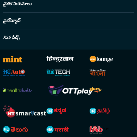
నైతిక నియమాలు
సైట్‌మ్యాప్
RSS ఫీడ్స్