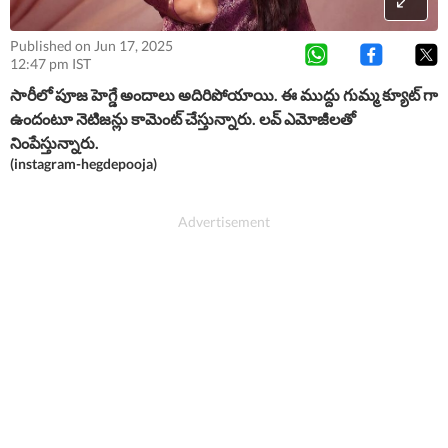
Published on Jun 17, 2025
12:47 pm IST
సారీలో పూజ హెగ్డే అందాలు అదిరిపోయాయి. ఈ ముద్దు గుమ్మ క్యూట్ గా
ఉందంటూ నెటిజన్లు కామెంట్ చేస్తున్నారు. లవ్ ఎమోజీలతో
నింపేస్తున్నారు.
(instagram-hegdepooja)