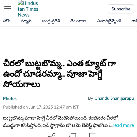
Subscribe
హోం
న్యూస్
ఆంధ్ర ప్రదేశ్
తెలంగాణ
ఎంటర్‌టైన్మెంట్
రా
చీరలో బుట్టబొమ్మ.. ఎంత క్యూట్ గా
ఉందో చూడరమ్మా.. పూజా హెగ్డే
సోయగాలు
By
Chandu Shanigarapu
Photos
Published on Jun 17, 2025 12:47 pm IST
బుట్టబొమ్మ పూజా హెగ్డే చీరలో మెరిసిపోయింది. కంజీవరం చీరలో
ముద్దుగా కనిపిస్తోంది. ఇన్ స్టాగ్రామ్ లో ఆమె లేటెస్ట్ ఫొటోలు తెగ వైరల్ గా
...
read more
మారాయి. మీరూ ఓ లుక్కేయండి.