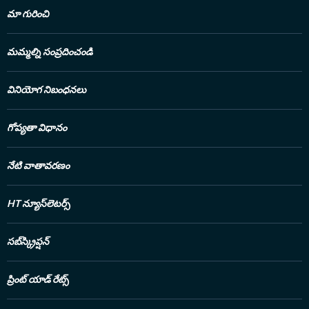
ఆఫ్ ఇంజినీరింగ్ అండ్ ట
మా గురించి
బీటెక్ డిగ్రీ పొందారు. ఓ వై
పాటు జర్నలిజంపై ప్రే
కొనసాాగుతున్నారు. జర్న
మమ్మల్ని సంప్రదించండి
సినిమా వార్తలను, మూవీ
విషయాలను, క్రికెట్ సమాచా
సంగతులను పాఠకులకు అం
వినియోగ నిబంధనలు
Less
గోప్యతా విధానం
నేటి వాతావరణం
HT న్యూస్‌లెటర్స్
సబ్‌స్క్రిప్షన్
ప్రింట్ యాడ్ రేట్స్