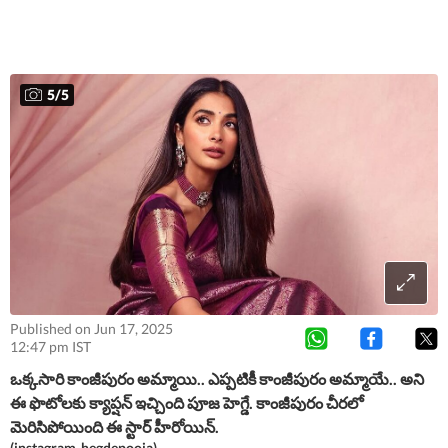
5
/
5
Published on Jun 17, 2025
12:47 pm IST
ఒక్కసారి కాంజీపురం అమ్మాయి.. ఎప్పటికీ కాంజీపురం అమ్మాయే.. అని
ఈ ఫొటోలకు క్యాప్షన్ ఇచ్చింది పూజ హెగ్డే. కాంజీపురం చీరలో
మెరిసిపోయింది ఈ స్టార్ హీరోయిన్.
(instagram-hegdepooja)