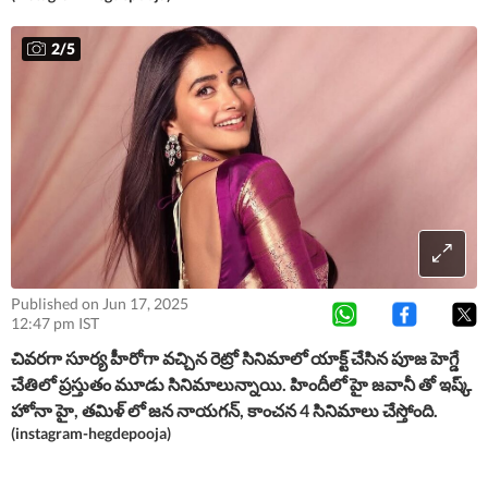
2
/
5
Published on Jun 17, 2025
12:47 pm IST
చివరగా సూర్య హీరోగా వచ్చిన రెట్రో సినిమాలో యాక్ట్ చేసిన పూజ హెగ్డే
చేతిలో ప్రస్తుతం మూడు సినిమాలున్నాయి. హిందీలో హై జవానీ తో ఇష్క్
హోనా హై, తమిళ్ లో జన నాయగన్, కాంచన 4 సినిమాలు చేస్తోంది.
(instagram-hegdepooja)