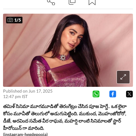
1
/
5
Published on Jun 17, 2025
12:47 pm IST
తమిళ్ సినిమా మూగమూడితో తెరంగేట్రం చేసిన పూజ హెగ్దే.. ఒక లైలా
కోసం మూవీతో తెలుగులో అడుగుపెట్టింది. ముకుంద, మొహంజోదోరో,
డీజే, అరవింద సమేత వీర రాఘవ, మహర్షి లాంటి సినిమాలతో స్టార్
హీరోయిన్ గా మారింది.
(instagram-hegdepooja)