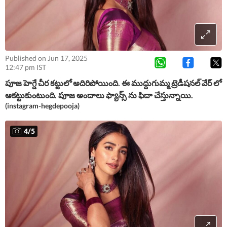
Published on Jun 17, 2025
12:47 pm IST
పూజ హెగ్డే చీర కట్టులో అదిరిపోయింది. ఈ ముద్దుగుమ్మ ట్రెడీషనల్ వేర్ లో
ఆకట్టుకుంటుంది. పూజ అందాలు ఫ్యాన్స్ ను ఫిదా చేస్తున్నాయి.
(instagram-hegdepooja)
4
/
5