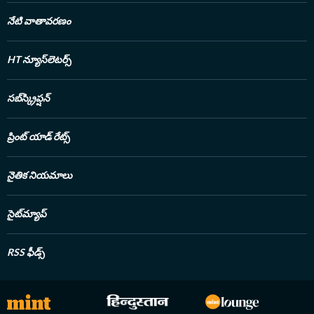
నేటి వాతావరణం
HT న్యూస్‌లెటర్స్
సబ్‌స్క్రిప్షన్
ప్రింట్ యాడ్ రేట్స్
నైతిక నియమాలు
సైట్‌మ్యాప్
RSS ఫీడ్స్