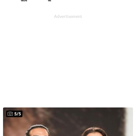
5
/
5