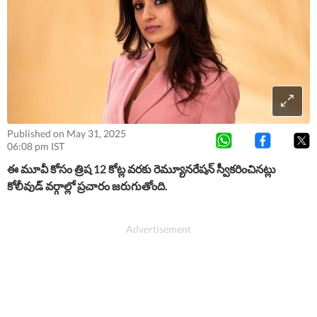
Published on May 31, 2025
06:08 pm IST
ఈ మూవీ కోసం త్రిష 12 కోట్ల వ‌ర‌కు రెమ్యూన‌రేష‌న్ స్వీక‌రించిన‌ట్లు
కోలీవుడ్ వ‌ర్గాల్లో ప్ర‌చారం జ‌రుగుతోంది.