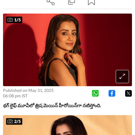
ప‌లువురు న‌టీన‌టులు కీల‌క పాత్ర‌ల్లో క‌నిపించ‌బోతున్నారు.
1
/
5
Published on May 31, 2025
06:08 pm IST
థ‌గ్ లైఫ్ మూవీలో త్రిష మెయిన్ హీరోయిన్‌గా న‌టిస్తోంది.
2
/
5