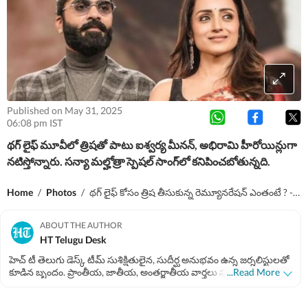
Published on May 31, 2025
06:08 pm IST
థ‌గ్ లైఫ్ మూవీలో త్రిష‌తో పాటు ఐశ్వ‌ర్య మీన‌న్‌, అభిరామి హీరోయిన్లుగా
న‌టిస్తోన్నారు. స‌న్యా మ‌ల్హోత్రా స్పెష‌ల్ సాంగ్‌లో క‌నిపించ‌బోతున్న‌ది.
Home
/
Photos
/
థ‌గ్ లైఫ్ కోసం త్రిష తీసుకున్న రెమ్యూన‌రేష‌న్ ఎంతంటే ? - శింబు కంటే ఎక్కువే!
ABOUT THE AUTHOR
HT Telugu Desk
హెచ్ టీ తెలుగు డెస్క్ టీమ్ సుశిక్షితులైన, సుదీర్ఘ అనుభవం ఉన్న జర్నలిస్టులతో
కూడిన బృందం. ప్రాంతీయ, జాతీయ, అంతర్జాతీయ వార్తలు సహా అన్ని
...Read More
విభాగాలకు ఆయా రంగాల వార్తలు అందించడంలో నైపుణ్యం కలిగిన సబ్
ఎడిటర్లతో కూడిన బృందం. జర్నలిజం విలువలను, ప్రమాణాలను కాపాడుతూ