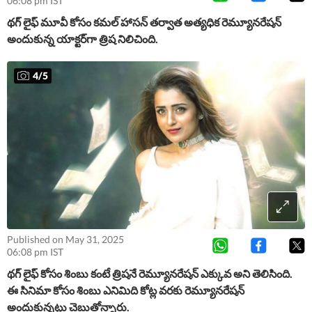
06:08 pm IST
థ‌గ్ లైఫ్ మూవీ కోసం క‌మ‌ల్ హాస‌న్ త‌ర్వాత అత్య‌ధిక రెమ్యూన‌రేష‌న్
అందుకున్న యాక్ట‌ర్‌గా త్రిష నిలిచింది.
4
/
5
Published on May 31, 2025
06:08 pm IST
థ‌గ్ లైఫ్ కోసం శింబు కంటే త్రిష‌నే రెమ్యూన‌రేష‌న్ ఎక్కువ అని తెలిసింది.
ఈ సినిమా కోసం శింబు ఎనిమిది కోట్ల వ‌ర‌కు రెమ్యూన‌రేష‌న్
అందుకున్న‌ట్లు చెబుతోన్నారు.