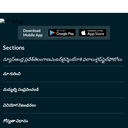
జర్నలిజంపై అత్యంత మక్కువతో పనిచేస్తున్న బృందం. సంపూర్ణ
వార్తావిలువలతో కూడిన కథనాలను పాఠకుల ముందుకు తెస్తున్న బృందం.
Read Less
Sections
న్యూస్
ఆంధ్ర ప్రదేశ్
తెలంగాణ
ఎంటర్‌టైన్మెంట్
రాశి ఫలాలు
లైఫ్‌స్టైల్
ఫోటోలు
మా గురించి
మమ్మల్ని సంప్రదించండి
వినియోగ నిబంధనలు
గోప్యతా విధానం