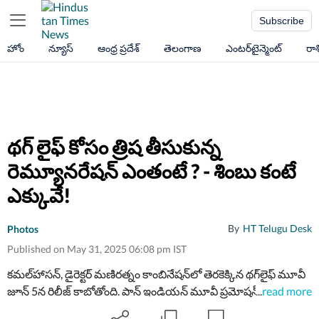
Subscribe
హోం
న్యూస్
ఆంధ్ర ప్రదేశ్
తెలంగాణ
ఎంటర్‌టైన్మెంట్
రా
థ‌గ్ లైఫ్ కోసం త్రిష తీసుకున్న
రెమ్యూన‌రేష‌న్ ఎంతంటే ? - శింబు కంటే
ఎక్కువే!
By
HT Telugu Desk
Photos
Published on May 31, 2025 06:08 pm IST
క‌మ‌ల్‌హాస‌న్, డైరెక్ట‌ర్ మ‌ణిర‌త్నం కాంబినేష‌న్‌లో తెర‌కెక్కిన థ‌గ్‌లైఫ్ మూవీ
జూన్ 5న రిలీజ్ కాబోతోంది. పాన్ ఇండియ‌న్ మూవీ ప్ర‌మోష‌న్స్‌తో మేక‌ర్స్
...
read more
బిజీగా ఉన్నారు. థ‌గ్ లైఫ్‌లో ద‌క్షిణాదితో పాటు బాలీవుడ్‌కు చెందిన