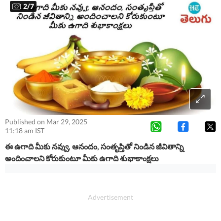
2
/
7
Published on Mar 29, 2025
11:18 am IST
ఈ ఉగాది మీకు నవ్వు, ఆనందం, సంతృప్తితో నిండిన జీవితాన్ని
అందించాలని కోరుకుంటూ మీకు ఉగాది శుభాకాంక్షలు