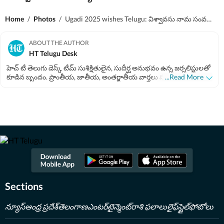
Home
/
Photos
/
Ugadi 2025 wishes Telugu: విశ్వావసు నామ సంవత్సర ఉగాదికి ఈ ప్రియ మిత్రులకు ఇలా తెలుగులోనే శుభాకాంక్షలు చెప్పండి
ABOUT THE AUTHOR
HT Telugu Desk
హెచ్ టీ తెలుగు డెస్క్ టీమ్ సుశిక్షితులైన, సుదీర్ఘ అనుభవం ఉన్న జర్నలిస్టులతో
కూడిన బృందం. ప్రాంతీయ, జాతీయ, అంతర్జాతీయ వార్తలు సహా అన్ని
...Read More
విభాగాలకు ఆయా రంగాల వార్తలు అందించడంలో నైపుణ్యం కలిగిన సబ్
ఎడిటర్లతో కూడిన బృందం. జర్నలిజం విలువలను, ప్రమాణాలను కాపాడుతూ
జర్నలిజంపై అత్యంత మక్కువతో పనిచేస్తున్న బృందం. సంపూర్ణ
వార్తావిలువలతో కూడిన కథనాలను పాఠకుల ముందుకు తెస్తున్న బృందం.
Read Less
Sections
న్యూస్
ఆంధ్ర ప్రదేశ్
తెలంగాణ
ఎంటర్‌టైన్మెంట్
రాశి ఫలాలు
లైఫ్‌స్టైల్
ఫోటోలు