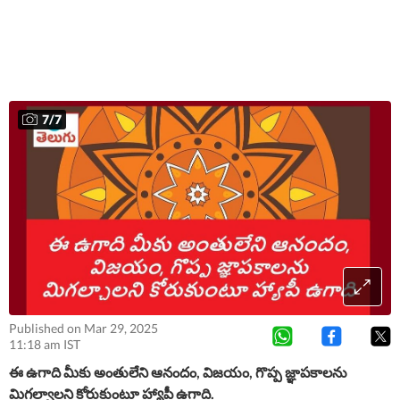
7
/
7
Published on Mar 29, 2025
11:18 am IST
ఈ ఉగాది మీకు అంతులేని ఆనందం, విజయం, గొప్ప జ్ఞాపకాలను
మిగల్వాలని కోరుకుంటూ హ్యాపీ ఉగాది.