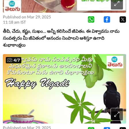
Published on Mar 29, 2025
11:18 am IST
తీపి, చేదు, కష్టం, సుఖం… అన్నీ కలిసిందే జీవితం. ఈ విశ్వావసు నామ
సంవత్సరం మీ జీవితంలో ఆనందం నింపాలని ఆశిస్తూ ఉగాది
శుభాకాంక్షలు
4
/
7
Published on Mar 29, 2025