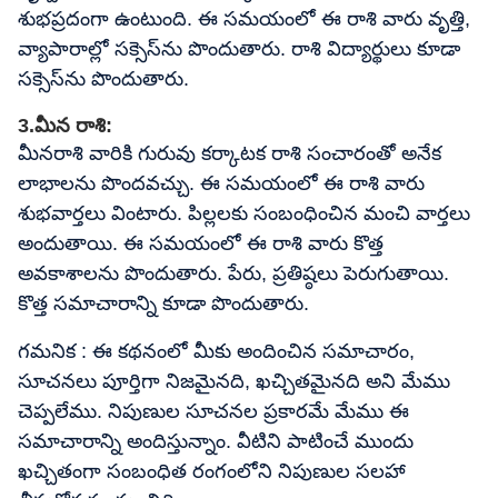
శుభప్రదంగా ఉంటుంది. ఈ సమయంలో ఈ రాశి వారు వృత్తి,
వ్యాపారాల్లో సక్సెస్‌ను పొందుతారు. రాశి విద్యార్థులు కూడా
సక్సెస్‌ను పొందుతారు.
3.మీన రాశి:
మీనరాశి వారికి గురువు కర్కాటక రాశి సంచారంతో అనేక
లాభాలను పొందవచ్చు. ఈ సమయంలో ఈ రాశి వారు
శుభవార్తలు వింటారు. పిల్లలకు సంబంధించిన మంచి వార్తలు
అందుతాయి. ఈ సమయంలో ఈ రాశి వారు కొత్త
అవకాశాలను పొందుతారు. పేరు, ప్రతిష్ఠలు పెరుగుతాయి.
కొత్త సమాచారాన్ని కూడా పొందుతారు.
గమనిక : ఈ కథనంలో మీకు అందించిన సమాచారం,
సూచనలు పూర్తిగా నిజమైనది, ఖచ్చితమైనది అని మేము
చెప్పలేము. నిపుణుల సూచనల ప్రకారమే మేము ఈ
సమాచారాన్ని అందిస్తున్నాం. వీటిని పాటించే ముందు
ఖచ్చితంగా సంబంధిత రంగంలోని నిపుణుల సలహా