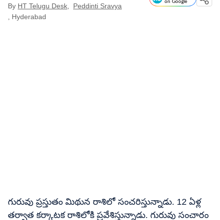
on Google
By
HT Telugu Desk
,
Peddinti Sravya
, Hyderabad
గురువు ప్రస్తుతం మిథున రాశిలో సంచరిస్తున్నాడు. 12 ఏళ్ల
తర్వాత కర్కాటక రాశిలోకి ప్రవేశిస్తున్నాడు. గురువు సంచారం