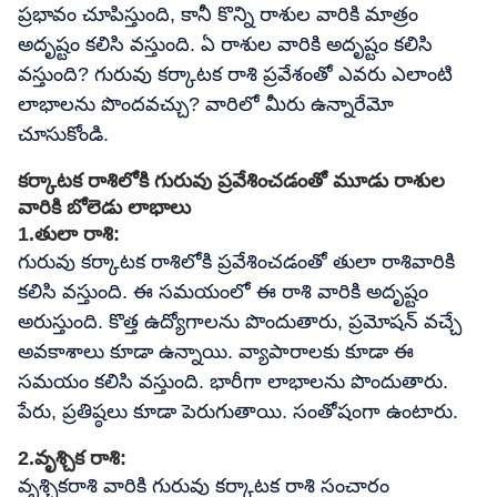
ప్రభావం చూపిస్తుంది, కానీ కొన్ని రాశుల వారికి మాత్రం
అదృష్టం కలిసి వస్తుంది. ఏ రాశుల వారికి అదృష్టం కలిసి
వస్తుంది? గురువు కర్కాటక రాశి ప్రవేశంతో ఎవరు ఎలాంటి
లాభాలను పొందవచ్చు? వారిలో మీరు ఉన్నారేమో
చూసుకోండి.
కర్కాటక రాశిలోకి గురువు ప్రవేశించడంతో మూడు రాశుల
వారికి బోలెడు లాభాలు
1.తులా రాశి:
గురువు కర్కాటక రాశిలోకి ప్రవేశించడంతో తులా రాశివారికి
కలిసి వస్తుంది. ఈ సమయంలో ఈ రాశి వారికి అదృష్టం
అరుస్తుంది. కొత్త ఉద్యోగాలను పొందుతారు, ప్రమోషన్ వచ్చే
అవకాశాలు కూడా ఉన్నాయి. వ్యాపారాలకు కూడా ఈ
సమయం కలిసి వస్తుంది. భారీగా లాభాలను పొందుతారు.
పేరు, ప్రతిష్ఠలు కూడా పెరుగుతాయి. సంతోషంగా ఉంటారు.
2.వృశ్చిక రాశి:
వృశ్చికరాశి వారికి గురువు కర్కాటక రాశి సంచారం