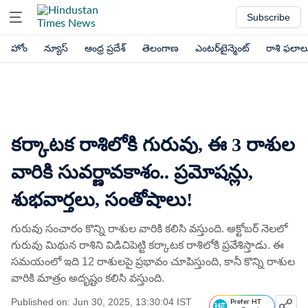
Subscribe
హోం
న్యూస్
ఆంధ్ర ప్రదేశ్
తెలంగాణ
ఎంటర్‌టైన్మెంట్
రాశి ఫలాల
కర్కాటక రాశిలోకి గురువు, ఈ 3 రాశుల
వారికి సువర్ణావకాశం.. ప్రమోషన్లు,
శుభవార్తలు, సంతోషాలు!
గురువు సంచారం కొన్ని రాశుల వారికి కలిసి వస్తుంది. అక్టోబర్ నెలలో
గురువు మిథున రాశిని విడిచిపెట్టి కర్కాటక రాశిలోకి ప్రవేశిస్తాడు. ఈ
సమయంలో ఇది 12 రాశులపై ప్రభావం చూపిస్తుంది, కానీ కొన్ని రాశుల
వారికి మాత్రం అదృష్టం కలిసి వస్తుంది.
Published on: Jun 30, 2025, 13:30:04 IST
Prefer HT