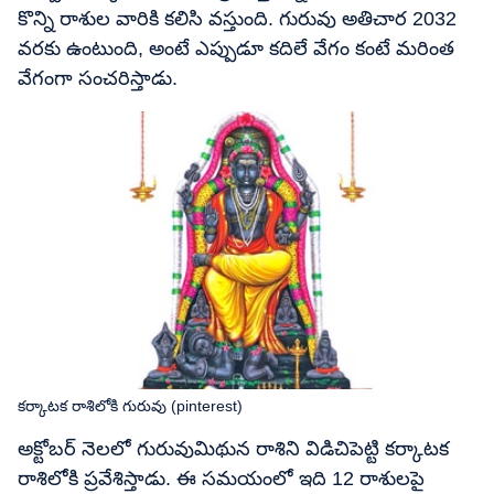
కొన్ని రాశుల వారికి కలిసి వస్తుంది. గురువు అతిచార 2032
వరకు ఉంటుంది, అంటే ఎప్పుడూ కదిలే వేగం కంటే మరింత
వేగంగా సంచరిస్తాడు.
కర్కాటక రాశిలోకి గురువు (pinterest)
అక్టోబర్ నెలలో గురువుమిథున రాశిని విడిచిపెట్టి కర్కాటక
రాశిలోకి ప్రవేశిస్తాడు. ఈ సమయంలో ఇది 12 రాశులపై