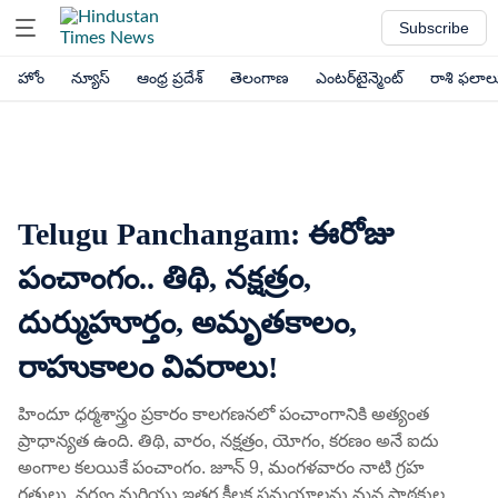
Subscribe
హోం
న్యూస్
ఆంధ్ర ప్రదేశ్
తెలంగాణ
ఎంటర్‌టైన్మెంట్
రాశి ఫలాల
Telugu Panchangam: ఈరోజు
పంచాంగం.. తిథి, నక్షత్రం,
దుర్ముహూర్తం, అమృతకాలం,
రాహుకాలం వివరాలు!
హిందూ ధర్మశాస్త్రం ప్రకారం కాలగణనలో పంచాంగానికి అత్యంత
ప్రాధాన్యత ఉంది. తిథి, వారం, నక్షత్రం, యోగం, కరణం అనే ఐదు
అంగాల కలయికే పంచాంగం. జూన్ 9, మంగళవారం నాటి గ్రహ
గతులు, వర్జ్యం మరియు ఇతర కీలక సమయాలను మన పాఠకుల