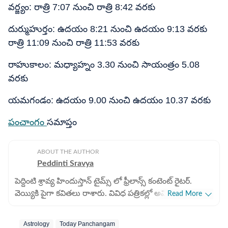
వర్జ్యం: రాత్రి 7:07 నుంచి రాత్రి 8:42 వరకు
దుర్ముహుర్తం: ఉదయం 8:21 నుంచి ఉదయం 9:13 వరకు
రాత్రి 11:09 నుంచి రాత్రి 11:53 వరకు
రాహుకాలం: మధ్యాహ్నం 3.30 నుంచి సాయంత్రం 5.08
వరకు
యమగండం: ఉదయం 9.00 నుంచి ఉదయం 10.37 వరకు
పంచాంగం
సమాప్తం
ABOUT THE AUTHOR
Peddinti Sravya
పెద్దింటి శ్రావ్య హిందుస్తాన్ టైమ్స్ లో ఫ్రీలాన్స్ కంటెంట్ రైటర్.
వెయ్యికి పైగా కవితలు రాశారు. వివిధ పత్రికల్లో అవి ప్రచురితం
Read More
అయ్యాయి. బీఏ (సైకాలజీ), బీఈడీ పూర్తి చేసారు. జర్నలిజంలో
ఆరేళ్లకు పైగా అనుభవం ఉన్న ఆమె జ్యోతిష శాస్త్ర సంబంధిత
Astrology
Today Panchangam