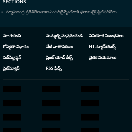
SECTIONS
న్యూస్
ఆంధ్ర ప్రదేశ్
తెలంగాణ
ఎంటర్‌టైన్మెంట్
రాశి ఫలాలు
లైఫ్‌స్టైల్
ఫోటోలు
మా గురించి
మమ్మల్ని సంప్రదించండి
వినియోగ నిబంధనలు
గోప్యతా విధానం
నేటి వాతావరణం
HT న్యూస్‌లెటర్స్
సబ్‌స్క్రిప్షన్
ప్రింట్ యాడ్ రేట్స్
నైతిక నియమాలు
సైట్‌మ్యాప్
RSS ఫీడ్స్