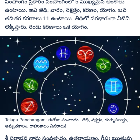
పంచాంగం ప్రకారం పంచాంగంలో 5 ముఖ్యమైన అంశాలు
ఉంటాయి. అవి తిథి, వారం, నక్షత్రం, కరణం, యోగం. బవ
తదితర కరణాలు 11 ఉంటాయి. తిథిలో సగభాగంగా వీటిని
లెక్కిస్తారు. రెండు కరణాలు ఒక యోగం.
Telugu Panchangam: ఈరోజు పంచాంగం.. తిథి, నక్షత్రం, దుర్ముహూర్తం,
అమృతకాలం, రాహుకాలం వివరాలు!
శ్రీ పరాభవ నామ సంవత్సరం, ఉత్తరాయణం, గ్రీష్మ ఋతువు