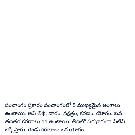
పంచాంగం ప్రకారం పంచాంగంలో 5 ముఖ్యమైన అంశాలు
ఉంటాయి. అవి తిథి, వారం, నక్షత్రం, కరణం, యోగం. బవ
తదితర కరణాలు 11 ఉంటాయి. తిథిలో సగభాగంగా వీటిని
లెక్కిస్తారు. రెండు కరణాలు ఒక యోగం.