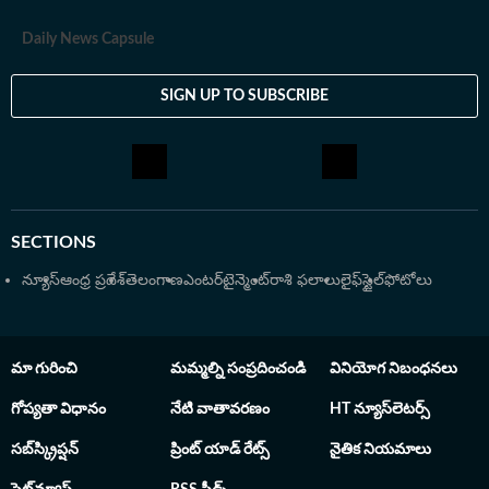
Daily News Capsule
SIGN UP TO SUBSCRIBE
SECTIONS
న్యూస్
ఆంధ్ర ప్రదేశ్
తెలంగాణ
ఎంటర్‌టైన్మెంట్
రాశి ఫలాలు
లైఫ్‌స్టైల్
ఫోటోలు
మా గురించి
మమ్మల్ని సంప్రదించండి
వినియోగ నిబంధనలు
గోప్యతా విధానం
నేటి వాతావరణం
HT న్యూస్‌లెటర్స్
సబ్‌స్క్రిప్షన్
ప్రింట్ యాడ్ రేట్స్
నైతిక నియమాలు