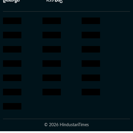
సైట్‌మ్యాప్
RSS ఫీడ్స్
© 2026 HindustanTimes