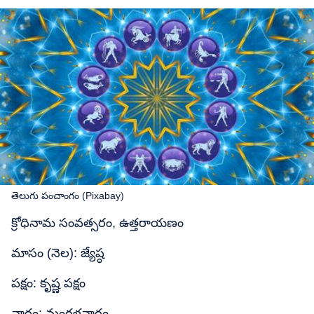
తెలుగు పంచాంగం (Pixabay)
క్రోధినామ సంవత్సరం, ఉత్తరాయణం
మాసం (నెల): జ్యేష్ఠ
పక్షం: కృష్ణ పక్షం
వారం: మంగళవారం