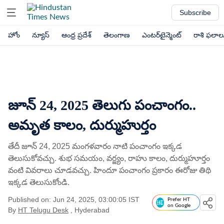
Subscribe
హోం
న్యూస్
ఆంధ్ర ప్రదేశ్
తెలంగాణ
ఎంటర్‌టైన్మెంట్
రాశి ఫలాల
జూన్ 24, 2025 తెలుగు పంచాంగం..
అమృత కాలం, దుర్ముహుర్తం
తేదీ జూన్ 24, 2025 మంగళవారం నాటి పంచాంగం ఇక్కడ
తెలుసుకోవచ్చు. శుభ సమయం, వర్జ్యం, రాహు కాలం, దుర్ముహూర్తం
వంటి వివరాలు చూడవచ్చు. హిందూ పంచాంగం ప్రకారం ఈరోజు తిథి
ఇక్కడ తెలుసుకోండి.
Published on: Jun 24, 2025, 03:00:05 IST
Prefer HT
on Google
By
HT Telugu Desk
, Hyderabad