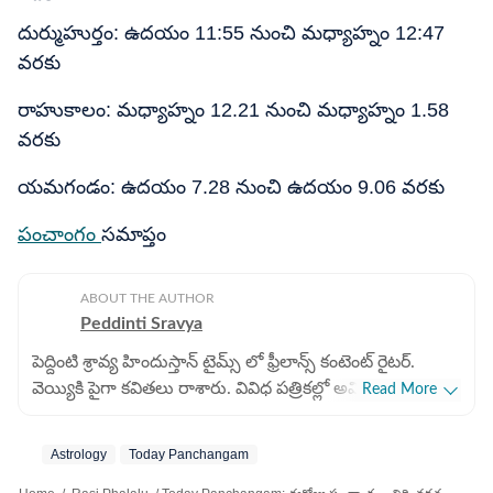
దుర్ముహుర్తం: ఉదయం 11:55 నుంచి మధ్యాహ్నం 12:47
వరకు
రాహుకాలం: మధ్యాహ్నం 12.21 నుంచి మధ్యాహ్నం 1.58
వరకు
యమగండం: ఉదయం 7.28 నుంచి ఉదయం 9.06 వరకు
పంచాంగం
సమాప్తం
ABOUT THE AUTHOR
Peddinti Sravya
పెద్దింటి శ్రావ్య హిందుస్తాన్ టైమ్స్ లో ఫ్రీలాన్స్ కంటెంట్ రైటర్.
వెయ్యికి పైగా కవితలు రాశారు. వివిధ పత్రికల్లో అవి ప్రచురితం
Read More
అయ్యాయి. బీఏ (సైకాలజీ), బీఈడీ పూర్తి చేసారు. జర్నలిజంలో
ఆరేళ్లకు పైగా అనుభవం ఉన్న ఆమె జ్యోతిష శాస్త్ర సంబంధిత
Astrology
Today Panchangam
వార్తలు రాయడంలో నైపుణ్యం కలిగి ఉన్నారు. గతంలో పలు వెబ్