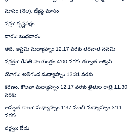
మాసం (నెల): జ్యేష్ఠ మాసం
పక్షం: కృష్ణపక్షం
వారం: బుధవారం
తిథి: అష్టమి మధ్యాహ్నం 12:17 వరకు తరవాత నవమి
నక్షత్రం: రేవతి సాయంత్రం 4:00 వరకు తర్వాత అశ్విని
యోగం: అతిగండ మధ్యాహ్నం 12:31 వరకు
కరణం: కౌలవా మధ్యాహ్నం 12.17 వరకు తైతుల రాత్రి 11:30
వరకు
అమృత కాలం: మధ్యాహ్నం 1:37 నుంచి మధ్యాహ్నం 3:11
వరకు
వర్జ్యం: లేదు