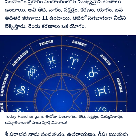
పంచాంగం ప్రకారం పంచాంగంలో 5 ముఖ్యమైన అంశాలు
ఉంటాయి. అవి తిథి, వారం, నక్షత్రం, కరణం, యోగం. బవ
తదితర కరణాలు 11 ఉంటాయి. తిథిలో సగభాగంగా వీటిని
లెక్కిస్తారు. రెండు కరణాలు ఒక యోగం.
Today Panchangam: ఈరోజు పంచాంగం.. తిధి, నక్షత్రం, దుర్ముహూర్తం,
అమృతకాలంతో పాటు పూర్తి వివరాలు!
శ్రీ పరాభవ నామ సంవత్సరం, ఉత్తరాయణం, గ్రీష్మ ఋతువు