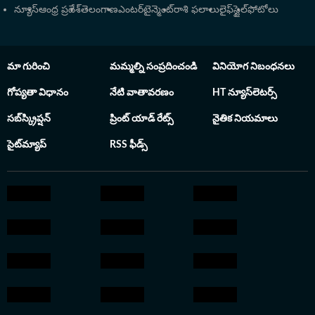
న్యూస్
ఆంధ్ర ప్రదేశ్
తెలంగాణ
ఎంటర్‌టైన్మెంట్
రాశి ఫలాలు
లైఫ్‌స్టైల్
ఫోటోలు
మా గురించి
మమ్మల్ని సంప్రదించండి
వినియోగ నిబంధనలు
గోప్యతా విధానం
నేటి వాతావరణం
HT న్యూస్‌లెటర్స్
సబ్‌స్క్రిప్షన్
ప్రింట్ యాడ్ రేట్స్
నైతిక నియమాలు
సైట్‌మ్యాప్
RSS ఫీడ్స్