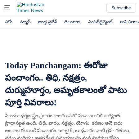
Subscribe
హోం
న్యూస్
ఆంధ్ర ప్రదేశ్
తెలంగాణ
ఎంటర్‌టైన్మెంట్
రాశి ఫలాల
Today Panchangam: ఈరోజు
పంచాంగం.. తిధి, నక్షత్రం,
దుర్ముహూర్తం, అమృతకాలంతో పాటు
పూర్తి వివరాలు!
హిందూ ధర్మశాస్త్రం ప్రకారం కాలగణనలో పంచాంగానికి అత్యంత
ప్రాధాన్యత ఉంది. తిథి, వారం, నక్షత్రం, యోగం, కరణం అనే ఐదు
అంగాల కలయికే పంచాంగం. జూలై 8, బుధవారం నాటి గ్రహ గతులు,
వర్జ్యం మరియు ఇతర కీలక సమయాలను మన పాఠకుల కోసం