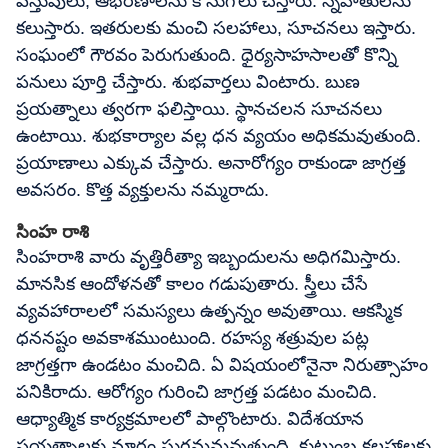
వస్తువులు, ఆభరణాలను కొనుగోలు చేస్తారు. స్నేహితులను
కలుస్తారు. ఇతరులకు మంచి సలహాలు, సూచనలు ఇస్తారు.
సంఘంలో గౌరవం పెరుగుతుంది. ధైర్యసాహసాలతో కొన్ని
పనులు పూర్తి చేస్తారు. శుభవార్తలు వింటారు. బుణ
ప్రయత్నాలు త్వరగా ఫలిస్తాయి. స్థానచలన సూచనలు
ఉంటాయి. శుభకార్యాల వల్ల ధన వ్యయం అధికమవుతుంది.
ప్రయాణాలు ఎక్కువ చేస్తారు. అనారోగ్యం రాకుండా జాగ్రత్త
అవసరం. కొత్త వ్యక్తులను నమ్మరాదు.
సింహ రాశి
సింహరాశి వారు వృత్తిరీత్యా ఇబ్బందులను అధిగమిస్తారు.
మానసిక ఆందోళనతో కాలం గడుపుతారు. స్త్రీలు చేసే
వ్యవహారాలలో సమస్యలు ఉత్పన్నం అవుతాయి. ఆకస్మిక
ధననష్టం అవకాశముంటుంది. రహస్య శత్రువుల పట్ల
జాగ్రత్తగా ఉండటం మంచిది. ఏ విషయంలోనైనా నిరుత్సాహం
పనికిరాదు. ఆరోగ్యం గురించి జాగ్రత్త పడటం మంచిది.
ఆధ్యాత్మిక కార్యక్రమాలలో పాల్గొంటారు. విదేశయాన
ప్రయత్నాలకు మార్గం సుగమమవుతుంది. కుటుంబ కలహాలకు