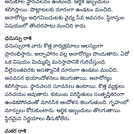
అనుకూల స్థానచలనం ఉంటుంది. ఆర్థిక ఇబ్బందులు
కలిగిస్తాయి. పొట్లాటలకు దూరంగా ఉండటం మంచిది.
అనారోగ్యం అధిగమించుటకు వైద్య సేవ అవసరం. స్థిరాస్తుల
విషయంలో తొందరపాటు మంచిది కాదు.
ధనుస్సు రాశి
ధనుస్సురాశి వారు కొత్త కార్యక్రమాలు ఆలస్యంగా
ప్రారంభిస్తారు. అల్పాహారం వల్ల అనారోగ్యం పొందుతారు. ఏదో
ఒక విషయం మిమ్మల్ని మనస్తాపానికి గురిచేస్తుంది.
వీలైనంతవరకు అసత్యానికి దూరంగా ఉండటం మంచిది.
అనవసర భయాందోళనలు కలుగుతాయి. అనారోగ్యం
కలిగిస్తాయి. స్థానచలన సూచనలు ఉంటాయి. కొత్త వ్యక్తులు
పరిచయం అవుతారు. కుటుంబ పరిస్థితులు సంతృప్తికరంగా
ఉండకపోవడంతో మానసిక ఆందోళన కలుగుతుంది. గృహంలో
మార్పులు కోరుకుంటారు. ఆర్థిక ఇబ్బందులు తొలగుతాయి.
స్థిరమైన నిర్ణయాలు తీసుకోలేరు.
మకర రాశి