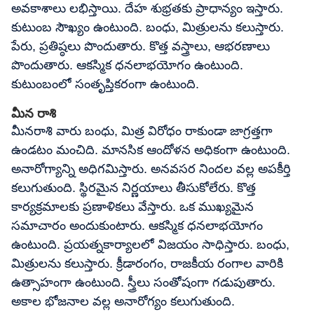
అవకాశాలు లభిస్తాయి. దేహ శుభ్రతకు ప్రాధాన్యం ఇస్తారు.
కుటుంబ సౌఖ్యం ఉంటుంది. బంధు, మిత్రులను కలుస్తారు.
పేరు, ప్రతిష్ఠలు పొందుతారు. కొత్త వస్త్రాలు, ఆభరణాలు
పొందుతారు. ఆకస్మిక ధనలాభయోగం ఉంటుంది.
కుటుంబంలో సంతృప్తికరంగా ఉంటుంది.
మీన రాశి
మీనరాశి వారు బంధు, మిత్ర విరోధం రాకుండా జాగ్రత్తగా
ఉండటం మంచిది. మానసిక ఆందోళన అధికంగా ఉంటుంది.
అనారోగ్యాన్ని అధిగమిస్తారు. అనవసర నిందల వల్ల అపకీర్తి
కలుగుతుంది. స్థిరమైన నిర్ణయాలు తీసుకోలేరు. కొత్త
కార్యక్రమాలకు ప్రణాళికలు వేస్తారు. ఒక ముఖ్యమైన
సమాచారం అందుకుంటారు. ఆకస్మిక ధనలాభయోగం
ఉంటుంది. ప్రయత్నకార్యాలలో విజయం సాధిస్తారు. బంధు,
మిత్రులను కలుస్తారు. క్రీడారంగం, రాజకీయ రంగాల వారికి
ఉత్సాహంగా ఉంటుంది. స్త్రీలు సంతోషంగా గడుపుతారు.
అకాల భోజనాల వల్ల అనారోగ్యం కలుగుతుంది.