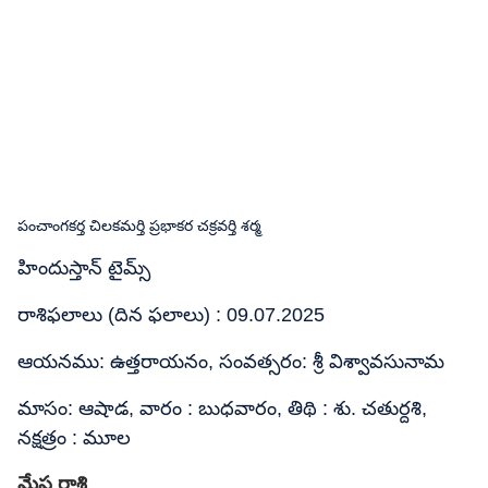
పంచాంగకర్త చిలకమర్తి ప్రభాకర చక్రవర్తి శర్మ
హిందుస్తాన్ టైమ్స్
రాశిఫలాలు (దిన ఫలాలు) : 09.07.2025
ఆయనము: ఉత్తరాయనం, సంవత్సరం: శ్రీ విశ్వావసునామ
మాసం: ఆషాడ, వారం : బుధవారం, తిథి : శు. చతుర్దశి,
నక్షత్రం : మూల
మేష రాశి