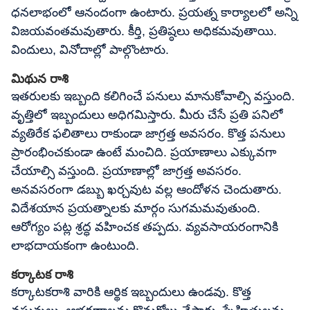
ధనలాభంలో ఆనందంగా ఉంటారు. ప్రయత్న కార్యాలలో అన్ని
విజయవంతమవుతారు. కీర్తి, ప్రతిష్ఠలు అధికమవుతాయి.
విందులు, వినోదాల్లో పాల్గొంటారు.
మిథున రాశి
ఇతరులకు ఇబ్బంది కలిగించే పనులు మానుకోవాల్సి వస్తుంది.
వృత్తిలో ఇబ్బందులు అధిగమిస్తారు. మీరు చేసే ప్రతి పనిలో
వ్యతిరేక ఫలితాలు రాకుండా జాగ్రత్త అవసరం. కొత్త పనులు
ప్రారంభించకుండా ఉంటే మంచిది. ప్రయాణాలు ఎక్కువగా
చేయాల్సి వస్తుంది. ప్రయాణాల్లో జాగ్రత్త అవసరం.
అనవసరంగా డబ్బు ఖర్చవుట వల్ల ఆందోళన చెందుతారు.
విదేశయాన ప్రయత్నాలకు మార్గం సుగమమవుతుంది.
ఆరోగ్యం పట్ల శ్రద్ధ వహించక తప్పదు. వ్యవసాయరంగానికి
లాభదాయకంగా ఉంటుంది.
కర్కాటక రాశి
కర్కాటకరాశి వారికి ఆర్థిక ఇబ్బందులు ఉండవు. కొత్త