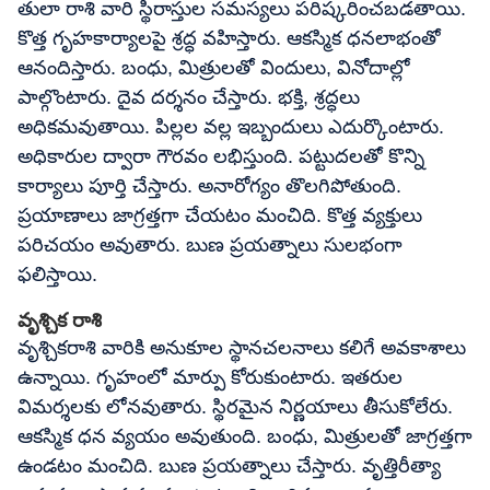
తులా రాశి వారి స్థిరాస్తుల సమస్యలు పరిష్కరించబడతాయి.
కొత్త గృహకార్యాలపై శ్రద్ధ వహిస్తారు. ఆకస్మిక ధనలాభంతో
ఆనందిస్తారు. బంధు, మిత్రులతో విందులు, వినోదాల్లో
పాల్గొంటారు. దైవ దర్శనం చేస్తారు. భక్తి, శ్రద్ధలు
అధికమవుతాయి. పిల్లల వల్ల ఇబ్బందులు ఎదుర్కొంటారు.
అధికారుల ద్వారా గౌరవం లభిస్తుంది. పట్టుదలతో కొన్ని
కార్యాలు పూర్తి చేస్తారు. అనారోగ్యం తొలగిపోతుంది.
ప్రయాణాలు జాగ్రత్తగా చేయటం మంచిది. కొత్త వ్యక్తులు
పరిచయం అవుతారు. బుణ ప్రయత్నాలు సులభంగా
ఫలిస్తాయి.
వృశ్చిక రాశి
వృశ్చికరాశి వారికి అనుకూల స్థానచలనాలు కలిగే అవకాశాలు
ఉన్నాయి. గృహంలో మార్పు కోరుకుంటారు. ఇతరుల
విమర్శలకు లోనవుతారు. స్థిరమైన నిర్ణయాలు తీసుకోలేరు.
ఆకస్మిక ధన వ్యయం అవుతుంది. బంధు, మిత్రులతో జాగ్రత్తగా
ఉండటం మంచిది. బుణ ప్రయత్నాలు చేస్తారు. వృత్తిరీత్యా