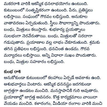
మకరరాశి వారికి ఆకస్మిక ధనలాభయోగం ఉంటుంది.
కుటుంబంలో సంతృప్తికరంగా ఉంటుంది. పేరు, ప్రతిష్ఠలు
లభిస్తాయి. సంఘంలో గౌరవం లభిస్తుంది. అనుకూల
వాతావరణం ఏర్పడుతుంది. స్త్రీలు సౌభాగ్యాన్ని పొందుతారు.
బంధు, మిత్రులు కలుస్తారు. శుభకార్య ప్రయత్నాలు
సులభంగా నెరవేరుతాయి. బంధు, మిత్రులతో సరదాగా
గడుపుతారు. ప్రయాణాల వల్ల లాభం చేకూరుతుంది. శ్రమకు
తగిన ప్రతిఫలం లభిస్తుంది. ధనచింత ఉండదు. గౌరవ
మర్యాదలు లభిస్తాయి. అన్ని విధాలా సుఖం పొందుతారు.
బంధు, మిత్రుల సహకారం లభిస్తుంది.
కుంభ రాశి
అనుకోకుండా కుటుంబంలో కలహాలు ఏర్పడే అవకాశం ఉంది.
అశుభవార్తలు వింటారు. ఆకస్మిక ధననష్టం జరగకుండా
జాగ్రత్తగా ఉండటం మంచిది. మనస్తాపానికి గురి అవుతారు.
ప్రయాణాల్లో జాగ్రత్త అవసరం. కొత్త కార్యక్రమాలు వాయిదా
వేయడం మంచిది. కళారంగం, మీడియా రంగాల వారికి మంచి