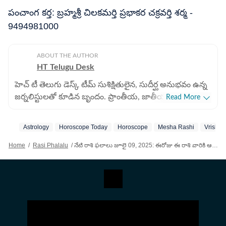
పంచాంగ కర్త: బ్రహ్మశ్రీ చిలకమర్తి ప్రభాకర చక్రవర్తి శర్మ -
9494981000
ABOUT THE AUTHOR
HT Telugu Desk
హెచ్ టీ తెలుగు డెస్క్ టీమ్ సుశిక్షితులైన, సుదీర్ఘ అనుభవం ఉన్న
జర్నలిస్టులతో కూడిన బృందం. ప్రాంతీయ, జాతీయ,
Read More
అంతర్జాతీయ వార్తలు సహా అన్ని విభాగాలకు ఆయా రంగాల
వార్తలు అందించడంలో నైపుణ్యం కలిగిన సబ్ ఎడిటర్లతో కూడిన
Astrology
Horoscope Today
Horoscope
Mesha Rashi
Vrishab
బృందం. జర్నలిజం విలువలను, ప్రమాణాలను కాపాడుతూ
జర్నలిజంపై అత్యంత మక్కువతో పనిచేస్తున్న బృందం. సంపూర్ణ
Home
/
Rasi Phalalu
/
నేటి రాశి ఫలాలు జూలై 09, 2025: ఈరోజు ఈ రాశి వారికి ఆకస్మిక ధనలాభ యోగం, బంధుమిత్రుల సహకారం!
వార్తావిలువలతో కూడిన కథనాలను పాఠకుల ముందుకు తెస్తున్న
బృందం.