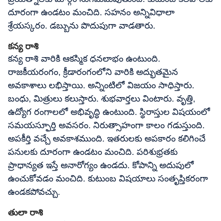
దూరంగా ఉండటం మంచిది. సహనం అన్నివిధాలా
శ్రేయస్కరం. డబ్బును పొదుపుగా వాడతారు.
కన్య రాశి
కన్య రాశి వారికి ఆకస్మిక ధనలాభం ఉంటుంది.
రాజకీయరంగం, క్రీడారంగంలోని వారికి అద్భుతమైన
అవకాశాలు లభిస్తాయి. అన్నింటిలో విజయం సాధిస్తారు.
బంధు, మిత్రులు కలుస్తారు. శుభవార్తలు వింటారు. వృత్తి,
ఉద్యోగ రంగాలలో అభివృద్ధి ఉంటుంది. స్థిరాస్తుల విషయంలో
సమయస్ఫూర్తి అవసరం. నిరుత్సాహంగా కాలం గడుస్తుంది.
అపకీర్తి వచ్చే అవకాశముంది. ఇతరులకు అపకారం కలిగించే
పనులకు దూరంగా ఉండటం మంచిది. పరిశుభ్రతకు
ప్రాధాన్యత ఇస్తే అనారోగ్యం ఉండదు. కోపాన్ని అదుపులో
ఉంచుకోవడం మంచిది. కుటుంబ విషయాలు సంతృప్తికరంగా
ఉండకపోవచ్చు.
తులా రాశి