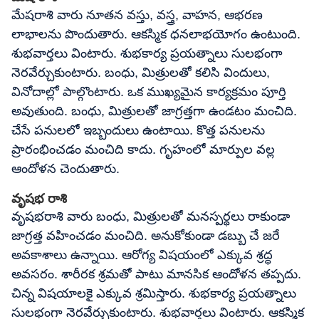
మేషరాశి వారు నూతన వస్తు, వస్త్ర, వాహన, ఆభరణ
లాభాలను పొందుతారు. ఆకస్మిక ధనలాభయోగం ఉంటుంది.
శుభవార్తలు వింటారు. శుభకార్య ప్రయత్నాలు సులభంగా
నెరవేర్చుకుంటారు. బంధు, మిత్రులతో కలిసి విందులు,
వినోదాల్లో పాల్గొంటారు. ఒక ముఖ్యమైన కార్యక్రమం పూర్తి
అవుతుంది. బంధు, మిత్రులతో జాగ్రత్తగా ఉండటం మంచిది.
చేసే పనులలో ఇబ్బందులు ఉంటాయి. కొత్త పనులను
ప్రారంభించడం మంచిది కాదు. గృహంలో మార్పుల వల్ల
ఆందోళన చెందుతారు.
వృషభ రాశి
వృషభరాశి వారు బంధు, మిత్రులతో మనస్పర్థలు రాకుండా
జాగ్రత్త వహించడం మంచిది. అనుకోకుండా డబ్బు చే జరే
అవకాశాలు ఉన్నాయి. ఆరోగ్య విషయంలో ఎక్కువ శ్రద్ధ
అవసరం. శారీరక శ్రమతో పాటు మానసిక ఆందోళన తప్పదు.
చిన్న విషయాలకై ఎక్కువ శ్రమిస్తారు. శుభకార్య ప్రయత్నాలు
సులభంగా నెరవేర్చుకుంటారు. శుభవార్తలు వింటారు. ఆకస్మిక