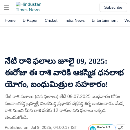
Subscribe
Home
E-Paper
Cricket
India News
Entertainment
Wo
నేటి రాశి ఫలాలు జూలై 09, 2025:
ఈరోజు ఈ రాశి వారికి ఆకస్మిక ధనలాభ
యోగం, బంధుమిత్రుల సహకారం!
నేటి రాశి ఫలాలు (దిన ఫలాలు) తేదీ 09.07.2025 బుధవారం కోసం
పంచాంగకర్త బ్రహ్మశ్రీ చిలకమర్తి ప్రభాకర చక్రవర్తి శర్మ అందించారు. మేష
రాశి నుంచి మీన రాశి వరకు 12 రాశుల దిన ఫలాలు ఇక్కడ
తెలుసుకోండి.
Published on: Jul 9, 2025, 04:00:17 IST
Prefer HT