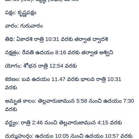
పక్షం: కృష్ణపక్షం
వారం: గురువారం
తిథి: ఏకాదశి రాత్రి 10:31 వరకు తర్వాత ద్వాదశి
నక్షత్రం: రేవతి ఉదయం 8:16 వరకు తర్వాత అశ్విని
యోగం: శోభన రాత్రి 12:54 వరకు
కరణం: బవ ఉదయం 11.47 వరకు భాలవ రాత్రి 10:31
వరకు
అమృత కాలం: తెల్లవారుజామున 5:58 నుంచి ఉదయం 7:30
వరకు
వర్జ్యం: రాత్రి 2:46 నుంచి తెల్లవారుజామున 4:15 వరకు
దుర్ముహుర్తం: ఉదయం 10:05 నుంచి ఉదయం 10:57 వరకు