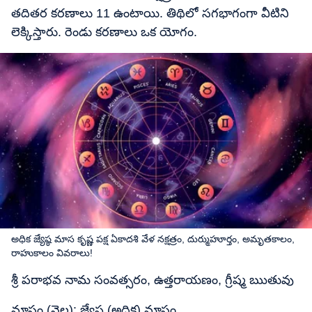
తదితర కరణాలు 11 ఉంటాయి. తిథిలో సగభాగంగా వీటిని
లెక్కిస్తారు. రెండు కరణాలు ఒక యోగం.
అధిక జ్యేష్ఠ మాస కృష్ణ పక్ష ఏకాదశి వేళ నక్షత్రం, దుర్ముహూర్తం, అమృతకాలం,
రాహుకాలం వివరాలు!
శ్రీ పరాభవ నామ సంవత్సరం, ఉత్తరాయణం, గ్రీష్మ ఋతువు
మాసం (నెల): జ్యేష్ఠ (అధిక) మాసం