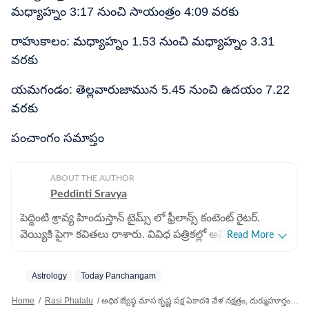
మధ్యాహ్నం 3:17 నుంచి సాయంత్రం 4:09 వరకు
రాహుకాలం: మధ్యాహ్నం 1.53 నుంచి మధ్యాహ్నం 3.31
వరకు
యమగండం: తెల్లవారుజామున 5.45 నుంచి ఉదయం 7.22
వరకు
పంచాంగం సమాప్తం
ABOUT THE AUTHOR
Peddinti Sravya
పెద్దింటి శ్రావ్య హిందుస్తాన్ టైమ్స్ లో ఫ్రీలాన్స్ కంటెంట్ రైటర్.
వెయ్యికి పైగా కవితలు రాశారు. వివిధ పత్రికల్లో అవి ప్రచురితం
Read More
అయ్యాయి. బీఏ (సైకాలజీ), బీఈడీ పూర్తి చేసారు. జర్నలిజంలో
ఆరేళ్లకు పైగా అనుభవం ఉన్న ఆమె జ్యోతిష శాస్త్ర సంబంధిత
Astrology
Today Panchangam
వార్తలు రాయడంలో నైపుణ్యం కలిగి ఉన్నారు. గతంలో పలు వెబ్
సైట్లలో కంటెంట్ రైటర్ గా పనిచేశారు. హిందూ సంప్రదాయాలు,
Home
/
Rasi Phalalu
/
అధిక జ్యేష్ఠ మాస కృష్ణ పక్ష ఏకాదశి వేళ నక్షత్రం, దుర్ముహూర్తం, అమృతకాలం, రాహుకాలం వివరాలు!