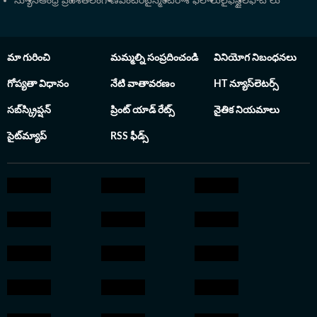
న్యూస్
ఆంధ్ర ప్రదేశ్
తెలంగాణ
ఎంటర్‌టైన్మెంట్
రాశి ఫలాలు
లైఫ్‌స్టైల్
ఫోటోలు
మా గురించి
మమ్మల్ని సంప్రదించండి
వినియోగ నిబంధనలు
గోప్యతా విధానం
నేటి వాతావరణం
HT న్యూస్‌లెటర్స్
సబ్‌స్క్రిప్షన్
ప్రింట్ యాడ్ రేట్స్
నైతిక నియమాలు
సైట్‌మ్యాప్
RSS ఫీడ్స్