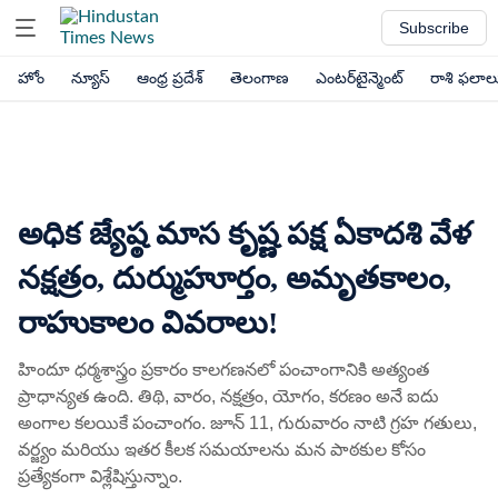
Subscribe
హోం
న్యూస్
ఆంధ్ర ప్రదేశ్
తెలంగాణ
ఎంటర్‌టైన్మెంట్
రాశి ఫలాల
అధిక జ్యేష్ఠ మాస కృష్ణ పక్ష ఏకాదశి వేళ
నక్షత్రం, దుర్ముహూర్తం, అమృతకాలం,
రాహుకాలం వివరాలు!
హిందూ ధర్మశాస్త్రం ప్రకారం కాలగణనలో పంచాంగానికి అత్యంత
ప్రాధాన్యత ఉంది. తిథి, వారం, నక్షత్రం, యోగం, కరణం అనే ఐదు
అంగాల కలయికే పంచాంగం. జూన్ 11, గురువారం నాటి గ్రహ గతులు,
వర్జ్యం మరియు ఇతర కీలక సమయాలను మన పాఠకుల కోసం
ప్రత్యేకంగా విశ్లేషిస్తున్నాం.