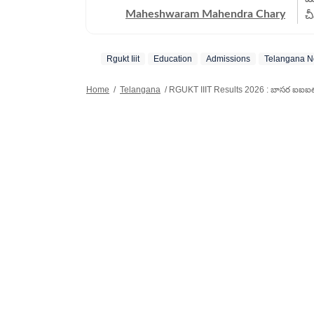
Maheshwaram Mahendra Chary
చీ
జ
స
Rgukt Iiit
Education
Admissions
Telangana 
ప
క
Home
/
Telangana
/
RGUKT IIIT Results 2026 : బాసర ఐఐఐటీ ప్ర
ప
కలిగి ఉ
మ
ల
స
ఆం
ఏ
స్
అ
అద
ఏడ
పల
జ