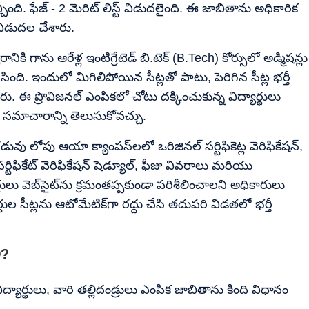
ంది. ఫేజ్ - 2 మెరిట్ లిస్ట్ విడుదలైంది. ఈ జాబితాను అధికారిక
విడుదల చేశారు.
కి గాను ఆరేళ్ల ఇంటిగ్రేటెడ్ బి.టెక్ (B.Tech) కోర్సులో అడ్మిషన్లు
ిసింది. ఇందులో మిగిలిపోయిన సీట్లతో పాటు, పెరిగిన సీట్ల భర్తీ
ఈ ప్రొవిజనల్ ఎంపికలో చోటు దక్కించుకున్న విద్యార్థులు
తి సమాచారాన్ని తెలుసుకోవచ్చు.
 గడువు లోపు ఆయా క్యాంపస్‌లలో ఒరిజినల్ సర్టిఫికెట్ల వెరిఫికేషన్,
సర్టిఫికేట్ వెరిఫికేషన్ షెడ్యూల్, ఫీజు వివరాలు మరియు
లు వెబ్‌సైట్‌ను క్రమంతప్పకుండా పరిశీలించాలని అధికారులు
ుల సీట్లను ఆటోమేటిక్‌గా రద్దు చేసి తదుపరి విడతలో భర్తీ
ి?
ిద్యార్థులు, వారి తల్లిదండ్రులు ఎంపిక జాబితాను కింది విధానం