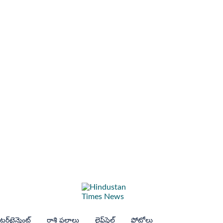
ర్‌టైన్మెంట్
రాశి ఫలాలు
లైఫ్‌స్టైల్
ఫోటోలు