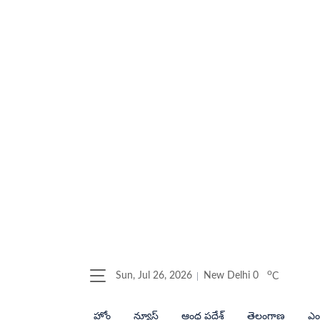
o
Sun, Jul 26, 2026
New Delhi
0
C
హోం
న్యూస్
ఆంధ్ర ప్రదేశ్
తెలంగాణ
ఎంట