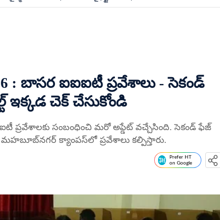
: బాసర ఐఐఐటీ ప్రవేశాలు - సెకండ్
్ ఇక్కడ చెక్ చేసుకోండి
ప్రవేశాలకు సంబంధించి మరో అప్డేట్ వచ్చేసింది. సెకండ్ ఫేజ్
, మహబూబ్‌నగర్ క్యాంపస్‌లో ప్రవేశాలు కల్పిస్తారు.
Prefer HT
on Google