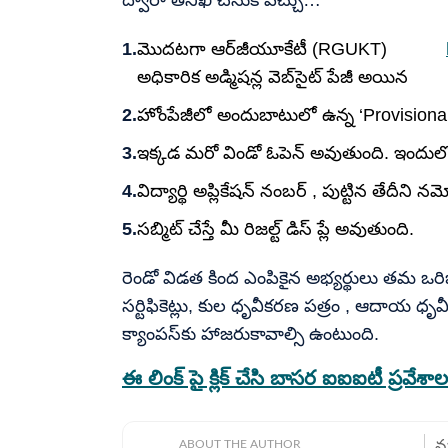
మొదటగా ఆర్‌జీయూకేటీ (RGUKT)
అధికారిక అడ్మిషన్ల వెబ్‌సైట్ పేజీ అయిన
హోంపేజీలో అందుబాటులో ఉన్న ‘Provisional Se
ఇక్కడ మరో విండో ఓపెన్ అవుతుంది. ఇందులోని సె
విద్యార్థి అప్లికేషన్ నంబర్ , పుట్టిన తేదీని
సబ్మిట్ చేస్తే మీ రిజల్ట్ డిస్ ప్లే అవుతుంది.
రెండో విడత కింద ఎంపికైన అభ్యర్థులు తమ ఒరిజినల్
సర్టిఫికెట్లు, కుల ధృవీకరణ పత్రం , ఆదాయ ధృవీ
క్యాంపస్‌కు హాజరుకావాల్సి ఉంటుంది.
ఈ లింక్ పై క్లిక్ చేసి బాసర ఐఐఐటీ ప్రవేశాల
ABOUT THE AUTHOR
మహ