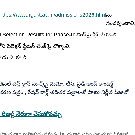
https://www.rgukt.ac.in/admissions2026.html
ను
సందర్శించాలి
lection Results for Phase-II’ లింక్ పై క్లిక్ చేయాలి.
లెక్షన్ స్టేటస్ లింక్ పై నొక్కాలి.
 నమోదు చేయాలి.
 టెన్త్ క్లాస్ మార్క్స్ మెమో, టీసీ, స్టడీ అండ్ కాండక్ట్
కరణ పత్రం , రేషన్ కార్డ్ తదితర పత్రాలతో పాటు నిర్ణీత ఫీజుతో
 రిజల్ట్ నేరుగా చేసుకోవచ్చు
ేంద్ర చారి మహేశ్వరం ప్రస్తుతం హిందుస్తాన్ టైమ్స్ తెలుగులో డిప్యూటీ