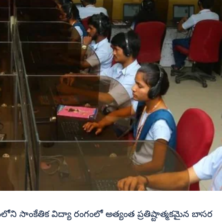
లోని సాంకేతిక విద్యా రంగంలో అత్యంత ప్రతిష్టాత్మకమైన బాసర