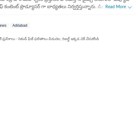
ఫ్ కంటెంట్ ప్రొడ్యూసర్ గా బాధ్యతలు నిర్వర్తిస్తున్నారు. డిజిటల్
Read More
ర్నలిజంలో 9 ఏళ్లకు పైగా అనుభవం ఉంది. ఇక్కడ ఏపీ, తెలంగాణకు
ంబంధించిన ప్రాంతీయ వార్తలను రాస్తారు. ముఖ్యంగా రాజకీయ
News
Adilabad
రిణామాలు, విశ్లేషణలు, విద్య, ఉద్యోగ సమాచారంతో పాటు ఆసక్తికరమైన
థనాలను అందిస్తారు. ఏపీ, తెలంగాణ ప్రభుత్వ పథకాలకు సంబంధించి
వేశాలు - సెకండ్ ఫేజ్ ఫలితాలు విడుదల, రిజల్ట్ ఇక్కడ చెక్ చేసుకోండి
్రజలకు సులభంగా అర్థమయ్యే రీతిలో కథనాలను ఇవ్వటంలో ప్రత్యేక శైలి
న్నారు. యూజర్లకు ఉపయోగపడే వార్తలను అందించడంలో
ుందుంటారు.జర్నలిజంలో పీజీ చేసే సమయంలో క్యాంపస్ రిక్రూట్ మెంట్
ో భాగంగా 2017లో ఈటీవీ భారత్ లో చేరారు. 2018 అసెంబ్లీ ఎన్నికల
మయంలో ఈటీవీ డెస్క్ లోనూ కొన్ని నెలలపాటు పని చేశారు. 2019
ధ్రప్రదేశ్ అసెంబ్లీ ఎన్నికలకు సంబంధించిన ఈటీవీ భారత్ ఏర్పాటు
ర్పాటు చేసిన స్పెషల్ డెస్క్ లో కూడా పని చేశారు. ఈనాడు జర్నలిజం
కూల్ లో కొద్దిరోజుల పాటు ట్రైనీ జర్నలిస్టులకు పాఠాలు కూడా బోధించిన
నుభవం ఉంది.2022లో హిందుస్తాన్ టైమ్స్ తెలుగులో చేరారు.
్భుతమైన పనితీరుతో ప్రస్తుతం పని చేస్తున్న సంస్థలో 2023 - 2024
ాదికానూ ప్రతిష్టాత్మకమైన 'లాంగ్వేజేస్ జర్నో' అవార్డును అందుకున్నారు.
ుమార్లు హెచ్​టీ ఇన్​స్టా అవార్డులు దక్కించుకున్నారు. ఇది డిజిటల్
ర్నలిజంలో ఆయన చూపిస్తున్న నిబద్ధతకు, వార్తా సేకరణలో ఆయన