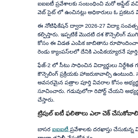
ఐఐఐటీ ప్రవేశాలకు సంబంధించి మరో అప్డేట్ వచ్చి
వెబ్ సైట్ లో ఉంచినట్లు అధికారులు ఓ ప్రకటన 
ఈ నోటిఫికేషన్ ద్వారా 2026-27 విద్యా సంవత్సరాని
కల్పిస్తారు. ఇప్పటికే మొదటి దశ కౌన్సెలింగ్ ముగ
కోసం ఈ విడత ఎంపిక జాబితాను రూపొందించారు. 
రెండు క్యాంపస్‌లలో దేనికి ఎంపికయ్యారనే పూర్
ఫేజ్-2 లో సీటు సాధించిన విద్యార్థులు నిర్దేశిత
కౌన్సెలింగ్ ప్రక్రియకు హాజరుకావాల్సి ఉంటుంది. 
అవసరమైన పత్రాల పూర్తి వివరాల కోసం అభ్యర్థు
సూచించారు. గడువులోగా రిపోర్ట్ చేయని అభ్యర్థ
చేస్తారు.
ట్రిపుల్ ఐటీ ఫలితాలు ఎలా చెక్ చేసుకోవాల
బాసర
ఐఐఐటీ
ప్రవేశాలకు దరఖాస్తు చేసుకున్న వ
ద్వారా తనిఖీ చేసుకోవచ్చు…