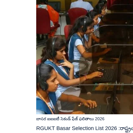
బాసర ఐఐఐటీ సెకండ్ ఫేజ్ ఫలితాలు 2026
RGUKT Basar Selection List 2026 :రాష్ట్రం