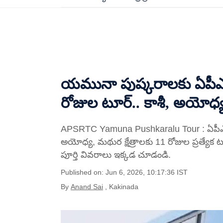
యమునా పుష్కరాలకు ఏపీఎస్ఆ
రోజుల టూర్.. కాశీ, అయోధ్య
APSRTC Yamuna Pushkaralu Tour : ఏపీఎస్‌
అయోధ్య, మథుర క్షేత్రాలకు 11 రోజుల ప్రత్యేక 
పూర్తి వివరాలు ఇక్కడ చూడండి.
Published on: Jun 6, 2026, 10:17:36 IST
By
Anand Sai
, Kakinada