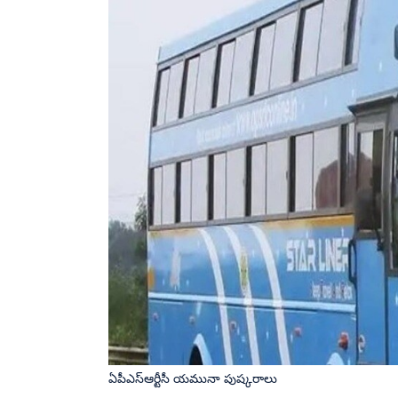
ఏపీఎస్ఆర్టీసీ యమునా పుష్కరాలు