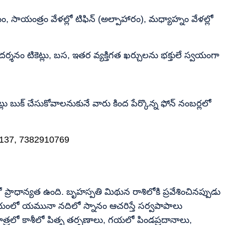
 సాయంత్రం వేళల్లో టిఫిన్ (అల్పాహారం), మధ్యాహ్నం వేళల్లో
దర్శనం టికెట్లు, బస, ఇతర వ్యక్తిగత ఖర్చులను భక్తులే స్వయంగా
లు బుక్ చేసుకోవాలనుకునే వారు కింద పేర్కొన్న ఫోన్ నంబర్లలో
1137, 7382910769
రాధాన్యత ఉంది. బృహస్పతి మిథున రాశిలోకి ప్రవేశించినప్పుడు
ంలో యమునా నదిలో స్నానం ఆచరిస్తే సర్వపాపాలు
త్రలో కాశీలో పితృ తర్పణాలు, గయలో పిండప్రదానాలు,