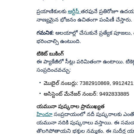
ప్రయాణికులకు
ఆర్టీసీ
తరఫునే ప్రతిరోజూ ఉదయం,
నాణ్యమైన భోజనం ఉచితంగా పంపిణీ చేస్తారు.
గమనిక:
ఆలయాల్లో చేసుకునే ప్రత్యేక పూజలు, 
భరించాల్సి ఉంటుంది.
టికెట్ బుకింగ్
ఈ ప్యాకేజీలో సీట్లు పరిమితంగా ఉంటాయి. టికెట్
సంప్రదించవచ్చు:
మొబైల్ నంబర్లు: 7382910869, 991242
అసిస్టెంట్ మేనేజర్ నంబర్: 9492833885
యమునా పుష్కరాల ప్రాముఖ్యత
హిందూ
సంప్రదాయంలో నదీ పుష్కరాలకు ఎంతో ప్
యమునా నదికి పుష్కరాలు వస్తాయి. ఈ సమయ
తొలగిపోతాయని భక్తుల నమ్మకం. ఈ సుదీర్ఘ యా