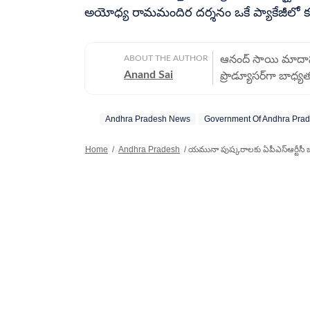
అయోధ్య రామమందిర దర్శనం ఒకే ప్యాకేజీలో కవ
ABOUT THE AUTHOR
ఆనంద్ సాయి మాదాసు ప
Anand Sai
ప్రొడ్యూసర్‌గా బాధ్య
హెచ్‌టీ తెలుగులో చే
చేశారు. మెుదట నవతెల
Andhra Pradesh News
Government Of Andhra Pra
ఆ తర్వాత కరీంనగర్‌
చూసుకున్నారు. కాక
Home
/
Andhra Pradesh
/
యమునా పుష్కరాలకు ఏపీఎస్ఆర్టీసీ బస్
జర్నలిజం చేశారు. 
క్యాంపస్ నుంచి పంప
రిక్రూట్‌మెంట్‌లో భాగ
చేశారు. అంతేకాదు కొన
ఎన్నికల్లో ఎలక్షన్ 
నుంచి ఏబీపీ దేశంలో
తగినట్టుగా అనేక ప్రత్యేక కథనాలు రాశారు. హి
ఇక్కడ గతంలో నేషనల్, బిజ
ప్రస్తుతం ఆంధ్రప్రదేశ్,
రైటర్‌గా పని చేసిన