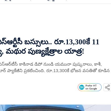
ర్టీసీ బస్సులు.. రూ.13,300కే 11
, మథుర పుణ్యక్షేత్రాల యాత్ర!
ఆర్‌టీసీ కాకినాడ డిపో నుండి యమునా పుష్కరాలు, కాశీ,
టూర్ ప్యాకేజీని ప్రకటించింది. రూ.13,300కే భోజన వసతితో కూడిన
Prefer HT
on Google