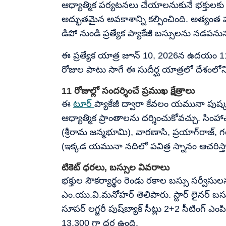
ఆధ్యాత్మిక పర్యటనలు చేయాలనుకునే భక్తులకు ఆం
అద్భుతమైన అవకాశాన్ని కల్పించింది. అత్యం
డిపో నుండి ప్రత్యేక ప్యాకేజీ బస్సులను నడపనున్
ఈ ప్రత్యేక యాత్ర జూన్ 10, 2026న ఉదయం 11 
రోజుల పాటు సాగే ఈ సుదీర్ఘ యాత్రలో దేశంలోని ప్
11 రోజుల్లో సందర్శించే ప్రముఖ క్షేత్రాలు
ఈ
టూర్
ప్యాకేజీ ద్వారా కేవలం యమునా పుష్క
ఆధ్యాత్మిక ప్రాంతాలను దర్శించుకోవచ్చు. సి
(శ్రీరామ జన్మభూమి), వారణాసి, ప్రయాగ్‌రాజ
(ఇక్కడ యమునా నదిలో పవిత్ర స్నానం ఆచరిస్
టికెట్ ధరలు, బస్సుల వివరాలు
భక్తుల సౌకర్యార్థం రెండు రకాల బస్సు సర్వీస
ఎం.యు.వి.మనోహర్ తెలిపారు. స్టార్ లైనర్ బస్స
సూపర్ లగ్జరీ పుష్‌బ్యాక్ సీట్లు 2+2 సీటింగ్ ఎ
13,300 గా ధర ఉంది.