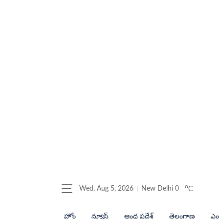
o
Wed, Aug 5, 2026
New Delhi
0
C
హోం
న్యూస్
ఆంధ్ర ప్రదేశ్
తెలంగాణ
ఎంట