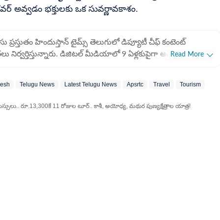
ర్ అవ్వడం భక్తులకు ఒక సువర్ణావకాశం.
్రస్తుతం హిందుస్తాన్ టైమ్స్ తెలుగులో డిప్యూటీ చీఫ్ కంటెంట్
తలు నిర్వర్తిస్తున్నారు. డిజిటల్ మీడియాలో 9 ఏళ్లకుపైగా అనుభవం ఉంది.
Read More
రడం కంటే ముందు ఏబీపీ దేశంలో డిజిటల్ కంటెంట్ ప్రొడ్యూసర్‌గా పని
ంగాణ అనే దినపత్రికలో సబ్ఎడిటర్‌గా జర్నలిజం కెరీర్ మెుదలుపెట్టారు.
desh
Telugu News
Latest Telugu News
Apsrtc
Travel
Tourism
లో ఈనాడు దినపత్రికలో కొంతకాలం సబ్‌ఎడిటర్‌గా బాధ్యతలు
తీయ యూనివర్సిటీలో 2015-2017 పీజీ మాస్ కమ్యూనికేషన్ అండ్
సులు.. రూ.13,300కే 11 రోజుల టూర్.. కాశీ, అయోధ్య, మథుర పుణ్యక్షేత్రాల యాత్ర!
ఈ సమయంలో మేడారం సమ్మక్క-సారలమ్మ జాతర కోసం ప్రత్యేకంగా
ించిన టీమ్‌లో ఉన్నారు. పీజీ చదివే సమయంలోనే క్యాంపస్
ంగా ఈటీవీ భారత్‌కు సెలక్ట్ అయ్యారు. అక్కడ ఆంధ్రప్రదేశ్‌ డెస్క్‌లో పని
్ని ప్రత్యేక స్టోరీలు కూడా ఈటీవీ భారత్ వెబ్‌సైట్ కోసం రాసేవారు. 2019
డెస్క్‌ టీమ్‌లో ఉన్న నలుగురిలో ఆనంద్ సాయి ఒకరు. ఆ తర్వాత అక్కడ
కి వెళ్లి కొంతకాలం పని చేశారు. ఈ సమయంలో కూడా డిజిటల్ మీడియాకు
ందూస్తాన్ టైమ్స్‌ తెలుగులో 2022లో చేరారు.
ినెస్, లైఫ్‌స్టైల్, ఎంటర్‌టైన్‌మెంట్‌, స్పోర్ట్స్‌ సెక్షన్లకు పనిచేశారు.
 తెలంగాణ సెక్షన్లకు వార్తలు రాస్తున్నారు. అన్ని సెక్షన్లకు డిజిటల్ కంటెంట్
 అనుభవం ఆయనకు ఉంది. అంతేకాదు ఈటీవీ భారత్, ఏబీపీ దేశం,