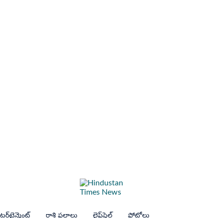
ర్‌టైన్మెంట్
రాశి ఫలాలు
లైఫ్‌స్టైల్
ఫోటోలు