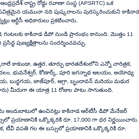
ధ్రప్రదేశ్ రాష్ట్ర రోడ్డు రవాణా సంస్థ (APSRTC) ఒక
త పవిత్రమైన యమునా నది పుష్కరాలను పురస్కరించుకుని కాకినా
నట్లు ఆర్టీసీ అధికారులు ప్రకటించారు.
గంటలకు కాకినాడ డిపో నుండి ప్రారంభం కానుంది. మొత్తం 11
రసిద్ధ పుణ్యక్షేత్రాలను సందర్శించవచ్చు.
రాలే కాకుండా, ఉత్తర, తూర్పు భారతదేశంలోని ఎన్నో చారిత్రక,
ంహాచలం, భువనేశ్వర్, కోణార్క్, పూరి జగన్నాథ ఆలయం, అయోధ్య
్, గయ, బుద్ధగయ, జాజ్‌పూర్, ఆగ్రా, బృందావన్ మరియు మథుర
తారు) మీదుగా ఈ యాత్ర 11 రోజుల పాటు సాగుతుంది.
ులను అందుబాటులో ఉంచినట్లు కాకినాడ ఆర్‌టీసీ డిపో మేనేజర్
ులో ప్రయాణానికి ఒక్కొక్కరికి రూ. 17,000 గా ధర నిర్ణయించారు.
ంపిక, టీవీ వసతి గల ఈ బస్సులో ప్రయాణానికి ఒక్కొక్కరికి రూ.