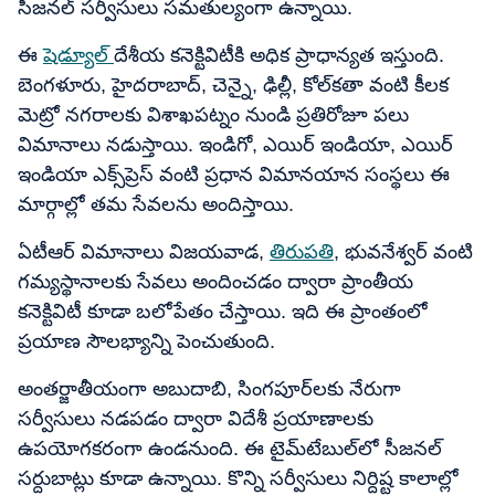
సీజనల్ సర్వీసులు సమతుల్యంగా ఉన్నాయి.
ఈ
షెడ్యూల్
దేశీయ కనెక్టివిటీకి అధిక ప్రాధాన్యత ఇస్తుంది.
బెంగళూరు, హైదరాబాద్, చెన్నై, ఢిల్లీ, కోల్‌కతా వంటి కీలక
మెట్రో నగరాలకు విశాఖపట్నం నుండి ప్రతిరోజూ పలు
విమానాలు నడుస్తాయి. ఇండిగో, ఎయిర్ ఇండియా, ఎయిర్
ఇండియా ఎక్స్‌ప్రెస్ వంటి ప్రధాన విమానయాన సంస్థలు ఈ
మార్గాల్లో తమ సేవలను అందిస్తాయి.
ఏటీఆర్ విమానాలు విజయవాడ,
తిరుపతి
, భువనేశ్వర్ వంటి
గమ్యస్థానాలకు సేవలు అందించడం ద్వారా ప్రాంతీయ
కనెక్టివిటీ కూడా బలోపేతం చేస్తాయి. ఇది ఈ ప్రాంతంలో
ప్రయాణ సౌలభ్యాన్ని పెంచుతుంది.
అంతర్జాతీయంగా అబుదాబి, సింగపూర్‌లకు నేరుగా
సర్వీసులు నడపడం ద్వారా విదేశీ ప్రయాణాలకు
ఉపయోగకరంగా ఉండనుంది. ఈ టైమ్‌టేబుల్‌లో సీజనల్
సర్దుబాట్లు కూడా ఉన్నాయి. కొన్ని సర్వీసులు నిర్దిష్ట కాలాల్లో