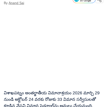
on Google
By
Anand Sai
విశాఖపట్నం అంతర్జాతీయ విమానాశ్రయం 2026 మార్చి 29
నుండి అక్టోబర్ 24 వరకు రోజుకు 33 విమాన సర్వీసులతో
కూడిన వేసవి విమాన షెడ్యూల్‌ను అమలు చేయనుంది.