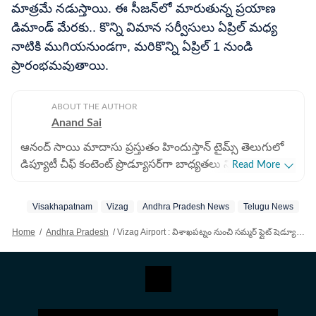
మాత్రమే నడుస్తాయి. ఈ సీజన్‌లో మారుతున్న ప్రయాణ
డిమాండ్‌ మేరకు.. కొన్ని విమాన సర్వీసులు ఏప్రిల్ మధ్య
నాటికి ముగియనుండగా, మరికొన్ని ఏప్రిల్ 1 నుండి
ప్రారంభమవుతాయి.
ABOUT THE AUTHOR
Anand Sai
ఆనంద్ సాయి మాదాసు ప్రస్తుతం హిందుస్తాన్ టైమ్స్ తెలుగులో
డిప్యూటీ చీఫ్ కంటెంట్ ప్రొడ్యూసర్‌గా బాధ్యతలు నిర్వర్తిస్తున్నారు.
Read More
డిజిటల్ మీడియాలో 9 ఏళ్లకుపైగా అనుభవం ఉంది. హెచ్‌టీ
తెలుగులో చేరడం కంటే ముందు ఏబీపీ దేశంలో డిజిటల్ కంటెంట్
Visakhapatnam
Vizag
Andhra Pradesh News
Telugu News
La
ప్రొడ్యూసర్‌గా పని చేశారు. మెుదట నవతెలంగాణ అనే
దినపత్రికలో సబ్ఎడిటర్‌గా జర్నలిజం కెరీర్ మెుదలుపెట్టారు. ఆ
Home
/
Andhra Pradesh
/
Vizag Airport : విశాఖపట్నం నుంచి సమ్మర్ ఫ్లైట్ షెడ్యూల్.. రోజుకు 33 విమాన సర్వీసులు
తర్వాత కరీంనగర్‌లో ఈనాడు దినపత్రికలో కొంతకాలం
సబ్‌ఎడిటర్‌గా బాధ్యతలు చూసుకున్నారు. కాకతీయ
యూనివర్సిటీలో 2015-2017 పీజీ మాస్ కమ్యూనికేషన్ అండ్
జర్నలిజం చేశారు. ఈ సమయంలో మేడారం సమ్మక్క-సారలమ్మ