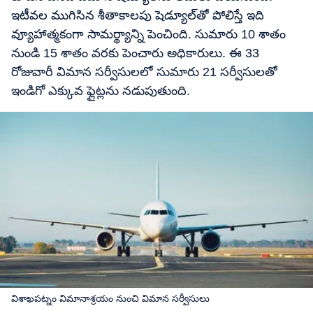
ఇటీవల ముగిసిన శీతాకాలపు షెడ్యూల్‌తో పోలిస్తే ఇది
వ్యూహాత్మకంగా సామర్థ్యాన్ని పెంచింది. సుమారు 10 శాతం
నుండి 15 శాతం వరకు పెంచారు అధికారులు. ఈ 33
రోజువారీ విమాన సర్వీసులలో సుమారు 21 సర్వీసులతో
ఇండిగో ఎక్కువ ఫ్లైట్లను నడుపుతుంది.
విశాఖపట్నం విమానాశ్రయం నుంచి విమాన సర్వీసులు