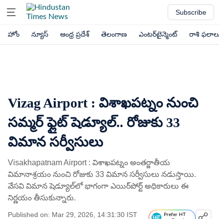
Subscribe
హోం
న్యూస్
ఆంధ్ర ప్రదేశ్
తెలంగాణ
ఎంటర్‌టైన్మెంట్
రాశి ఫలాల
Vizag Airport : విశాఖపట్నం నుంచి
సమ్మర్ ఫ్లైట్ షెడ్యూల్.. రోజుకు 33
విమాన సర్వీసులు
Visakhapatnam Airport : విశాఖపట్నం అంతర్జాతీయ
విమానాశ్రయం నుంచి రోజుకు 33 విమాన సర్వీసులు నడుస్తాయి.
వేసవి విమాన షెడ్యూల్‌లో భాగంగా ఎయిర్‌పోర్ట్ అధికారులు ఈ
నిర్ణయం తీసుకున్నారు.
Published on: Mar 29, 2026, 14:31:30 IST
Prefer HT