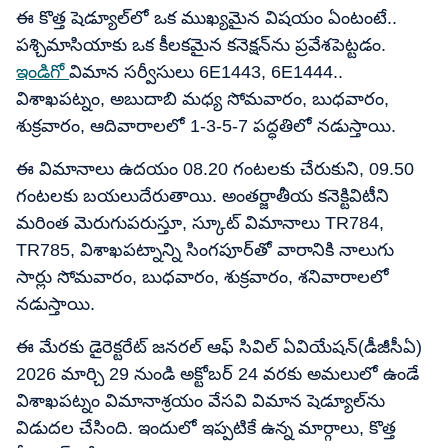
ఈ కొత్త షెడ్యూల్‌లో ఒక ముఖ్యమైన విషయం ఏంటంటే..
పశ్చిమాసియాకు ఒక కీలకమైన కనెక్షన్‌ను ప్రవేశపెట్టడం.
ఇండిగో
విమాన సర్వీసులు 6E1443, 6E1444..
విశాఖపట్నం, అబుదాబి మధ్య సోమవారం, బుధవారం,
శుక్రవారం, ఆదివారాలలో 1-3-5-7 పద్ధతిలో నడుస్తాయి.
ఈ విమానాలు ఉదయం 08.20 గంటలకు చేరుకుని, 09.50
గంటలకు బయలుదేరుతాయి. అంతర్జాతీయ కనెక్టివిటీని
మరింత మెరుగుపరుస్తూ, స్కూట్ విమానాలు TR784,
TR785, విశాఖపట్నాన్ని సింగపూర్‌తో వారానికి నాలుగు
సార్లు సోమవారం, బుధవారం, శుక్రవారం, శనివారాలలో
నడుస్తాయి.
ఈ మేరకు డైరెక్టరేట్ జనరల్ ఆఫ్ సివిల్ ఏవియేషన్(డీజీసీఏ)
2026 మార్చి 29 నుండి అక్టోబర్ 24 వరకు అమలులో ఉండే
విశాఖపట్నం విమానాశ్రయం వేసవి విమాన షెడ్యూల్‌ను
విడుదల చేసింది. ఇందులో ఇప్పటికే ఉన్న మార్గాలు, కొత్త