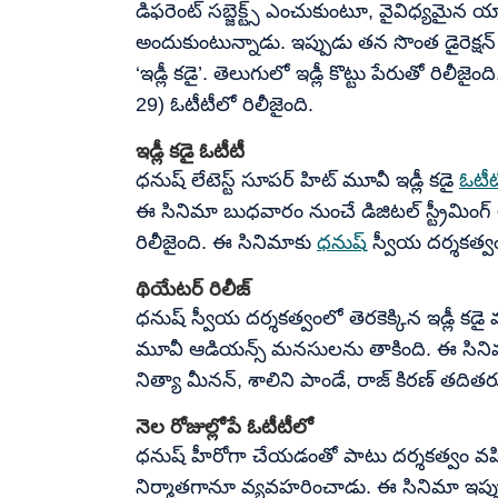
డిఫరెంట్ సబ్జెక్ట్స్ ఎంచుకుంటూ, వైవిధ్యమైన 
అందుకుంటున్నాడు. ఇప్పుడు తన సొంత డైరెక్షన
‘ఇడ్లీ కడై’. తెలుగులో ఇడ్లీ కొట్టు పేరుతో రిలీ
29) ఓటీటీలో రిలీజైంది.
ఇడ్లీ కడై ఓటీటీ
ధనుష్ లేటెస్ట్ సూపర్ హిట్ మూవీ ఇడ్లీ కడై
ఓటీట
ఈ సినిమా బుధవారం నుంచే డిజిటల్ స్ట్రీమింగ్
రిలీజైంది. ఈ సినిమాకు
ధనుష్
స్వీయ దర్శకత్వ
థియేటర్ రిలీజ్
ధనుష్ స్వీయ దర్శకత్వంలో తెరకెక్కిన ఇడ్లీ కడై
మూవీ ఆడియన్స్ మనసులను తాకింది. ఈ సినిమ
నిత్యా మీనన్, శాలిని పాండే, రాజ్ కిరణ్ తదితరు
నెల రోజుల్లోపే ఓటీటీలో
ధనుష్ హీరోగా చేయడంతో పాటు దర్శకత్వం వహించ
నిర్మాతగానూ వ్యవహరించాడు. ఈ సినిమా ఇప్పుడ