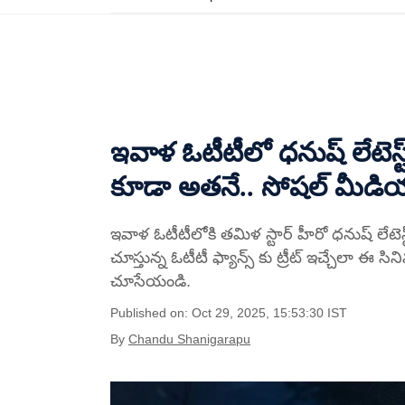
ఇవాళ ఓటీటీలో ధనుష్ లేటెస్ట్ 
కూడా అతనే.. సోషల్ మీడియా
ఇవాళ ఓటీటీలోకి తమిళ స్టార్ హీరో ధనుష్ లేట
చూస్తున్న ఓటీటీ ఫ్యాన్స్ కు ట్రీట్ ఇచ్చేలా ఈ స
చూసేయండి.
Published on: Oct 29, 2025, 15:53:30 IST
By
Chandu Shanigarapu