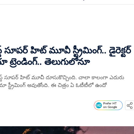
సూపర్ హిట్ మూవీ స్ట్రీమింగ్.. డైరెక్టర్
 ట్రెండింగ్.. తెలుగులోనూ
ెస్ట్ సూపర్ హిట్ మూవీ దూసుకొచ్చింది. చాలా కాలంగా ఎదురు
ినిమా స్ట్రీమింగ్ అవుతోంది. ఈ చిత్రం ఏ ఓటీటీలో ఉందో
Prefer HT
on Google