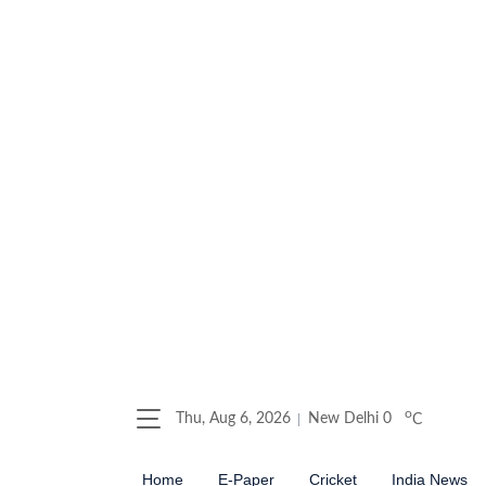
o
Thu, Aug 6, 2026
New Delhi
0
C
Home
E-Paper
Cricket
India News