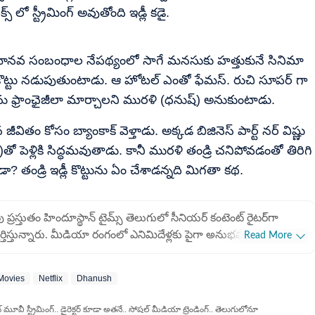
 లో స్ట్రీమింగ్ అవుతోంది ఇడ్లీ కడై.
కున్న మానవ సంబంధాల నేపథ్యంలో సాగే మనసుకు హత్తుకునే సినిమా
 ఇడ్లీ కొట్టు నడుపుతుంటాడు. ఆ హోటల్ ఎంతో ఫేమస్. రుచి సూపర్ గా
టును ఫ్రాంఛైజీలా మార్చాలని మురళి (ధనుష్) అనుకుంటాడు.
వితం కోసం బ్యాంకాక్ వెళ్తాడు. అక్కడ బిజినెస్ పార్ట్ నర్ విష్ణు
తో పెళ్లికి సిద్ధమవుతాడు. కానీ మురళి తండ్రి చనిపోవడంతో తిరిగి
ాడా? తండ్రి ఇడ్లీ కొట్టును ఏం చేశాడన్నది మిగతా కథ.
ప్రస్తుతం హిందూస్థాన్ టైమ్స్ తెలుగులో సీనియర్ కంటెంట్ రైట‌ర్‌గా
వర్తిస్తున్నారు. మీడియా రంగంలో ఎనిమిదేళ్లకు పైగా అనుభవం ఆయన
Read More
ుంచి డిజిటల్ మీడియాలోనూ తనదైన ముద్ర వేస్తున్నారు. సినిమా
కప్పుడు అందించడం, స్పోర్ట్స్ న్యూస్ ముఖ్యంగా క్రికెట్ విశ్లేషణలను
 Movies
Netflix
Dhanush
వడం ఆయన ప్రత్యేకత. మ్యాచ్ రిపోర్ట్ లను వేగంగా అందించడం, లైవ్ అప్
ంటారు. చందు తన కెరీర్ లో ప్రింట్ మీడియాలో
మూవీ స్ట్రీమింగ్.. డైరెక్టర్ కూడా అతనే.. సోషల్ మీడియా ట్రెండింగ్.. తెలుగులోనూ