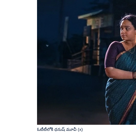
ఓటీటీలోకి ధనుష్ మూవీ (x)