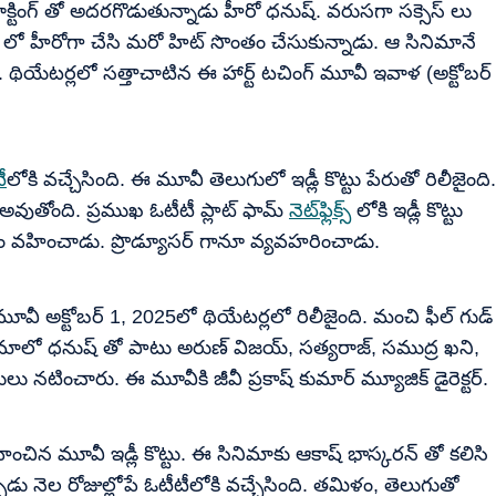
యాక్టింగ్ తో అదరగొడుతున్నాడు హీరో ధనుష్. వరుసగా సక్సెస్ లు
్ లో హీరోగా చేసి మరో హిట్ సొంతం చేసుకున్నాడు. ఆ సినిమానే
జైంది. థియేటర్లలో సత్తాచాటిన ఈ హార్ట్ టచింగ్ మూవీ ఇవాళ (అక్టోబర్
ీ
లోకి వచ్చేసింది. ఈ మూవీ తెలుగులో ఇడ్లీ కొట్టు పేరుతో రిలీజైంది.
 అవుతోంది. ప్రముఖ ఓటీటీ ప్లాట్ ఫామ్
నెట్‌ఫ్లిక్స్
లోకి ఇడ్లీ కొట్టు
ం వహించాడు. ప్రొడ్యూసర్ గానూ వ్యవహరించాడు.
 మూవీ అక్టోబర్ 1, 2025లో థియేటర్లలో రిలీజైంది. మంచి ఫీల్ గుడ్
ాలో ధనుష్ తో పాటు అరుణ్ విజయ్, సత్యరాజ్, సముద్ర ఖని,
లు నటించారు. ఈ మూవీకి జీవీ ప్రకాష్ కుమార్ మ్యూజిక్ డైరెక్టర్.
ిన మూవీ ఇడ్లీ కొట్టు. ఈ సినిమాకు ఆకాష్ భాస్కరన్ తో కలిసి
ు నెల రోజుల్లోపే ఓటీటీలోకి వచ్చేసింది. తమిళం, తెలుగుతో