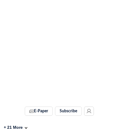
E-Paper
Subscribe
+
21
More