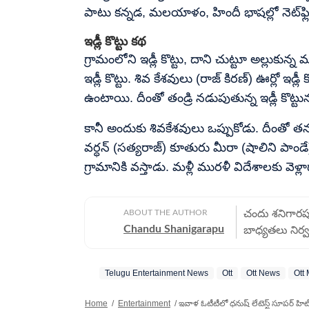
పాటు కన్నడ, మలయాళం, హిందీ భాషల్లో నెట్‌ఫ్లిక్స్
ఇడ్లీ కొట్టు కథ
గ్రామంలోని ఇడ్లీ కొట్టు, దాని చుట్టూ అల్లు
ఇడ్లీ కొట్టు. శివ కేశవులు (రాజ్ కిరణ్) ఊర్లో
ఉంటాయి. దీంతో తండ్రి నడుపుతున్న ఇడ్లీ కొట్
కానీ అందుకు శివకేశవులు ఒప్పుకోడు. దీంతో తన జీ
వర్ధన్ (సత్యరాజ్) కూతురు మీరా (షాలిని పాండే)
గ్రామానికి వస్తాడు. మళ్లీ మురళీ విదేశాలకు వెళ్ల
ABOUT THE AUTHOR
చందు శనిగారపు 
Chandu Shanigarapu
బాధ్యతలు నిర్
సొంతం. 2025 న
వార్తలను ఎప్పటి
Telugu Entertainment News
Ott
Ott News
Ott
చదివించేలా ఇవ్
డేట్స్ ఇవ్వడంలో ఆయన ముందు
Home
/
Entertainment
/
ఇవాళ ఓటీటీలో ధనుష్ లేటెస్ట్ సూపర్ హిట్ 