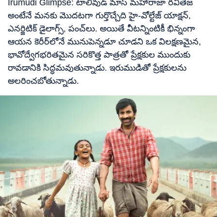
Irumudi Glimpse: టాలీవుడ్ మాస్ మహారాజా రవితేజ
అంటేనే మనకు మొదటగా గుర్తొచ్చేది హై-వోల్టేజ్ యాక్షన్,
ఎనర్జిటిక్ డైలాగ్స్, పంచ్‌లు. అయితే వీటన్నింటికీ భిన్నంగా
ఆయన కెరీర్‌లోనే మునుపెన్నడూ చూడని ఒక విలక్షణమైన,
భావోద్వేగభరితమైన సరికొత్త పాత్రతో ప్రేక్షకుల ముందుకు
రావడానికి సిద్ధమవుతున్నాడు. ఇరుముడితో ప్రేక్షకులను
అలరించబోతున్నాడు.