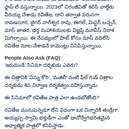
ఫ్లాప్ లే వస్తున్నాయి. 2023లో చిరంజీవితో కలిసి వాల్తేరు
వీరయ్య చేశాడు రవితేజ. దాని తర్వాత వరుసగా
రావణసూర, టైగర్ నాగేశ్వర రావు, ఈగల్, మిస్టర్ బచ్చన్,
మాస్ జాతర, భర్త మహాశయులకు విజ్ణప్తి మూవీస్ నిరాశ
మిగిల్చాయి. ఈ నేపథ్యంలో హిట్ కోసం మాస్ వదిలేసి
రవితేజ మాల వేశాడనే కామెంట్లు వినిపిస్తున్నాయి.
People Also Ask (FAQ)
'ఇరుముడి' సినిమా దర్శకుడు ఎవరు?
ఈ చిత్రానికి 'నిన్ను కోరి', 'మజిలీ' వంటి ఫీల్ గుడ్ చిత్రాల
దర్శకుడు శివ నిర్వాణ దర్శకత్వం వహిస్తున్నాడు.
ఈ సినిమాలో రవితేజ పాత్ర ఎలా ఉండబోతోంది?
రవితేజ మునుపెన్నడూ లేని విధంగా ఒక చిన్నారికి తండ్రిగా,
అయ్యప్ప స్వామి భక్తుడిగా ఎంతో భావోద్వేగభరితమైన
ఆధ్యాత్మిక పాత్రలో కనిపిస్తాడు.