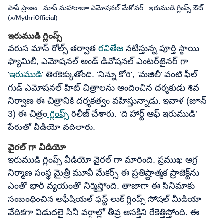
పాపే ప్రాణం.. మాస్ మహారాజాా ఎమోషనల్ మేకోవర్.. ఇరుముడి గ్లింప్స్ ఔట్
(x/MythriOfficial)
ఇరుముడి గ్లింప్స్
వరుస మాస్ రోల్స్ తర్వాత
రవితేజ
నటిస్తున్న పూర్తి స్థాయి
ఫ్యామిలీ, ఎమోషనల్ అండ్ డివోషనల్ ఎంటర్‌టైనర్ గా
'
ఇరుముడి
' తెరకెక్కుతోంది. 'నిన్ను కోరి', 'మజిలీ' వంటి ఫీల్
గుడ్ ఎమోషనల్ హిట్ చిత్రాలను అందించిన దర్శకుడు శివ
నిర్వాణ ఈ చిత్రానికి దర్శకత్వం వహిస్తున్నాడు. ఇవాళ (జూన్
3) ఈ చిత్రం
గ్లింప్స్
రిలీజ్ చేశారు. ‘ది హార్ట్ ఆఫ్ ఇరుముడి’
పేరుతో వీడియో వదిలారు.
వైరల్ గా వీడియో
ఇరుముడి గ్లింప్స్ వీడియో వైరల్ గా మారింది. ప్రముఖ అగ్ర
నిర్మాణ సంస్థ మైత్రీ మూవీ మేకర్స్ ఈ ప్రతిష్టాత్మక ప్రాజెక్ట్‌ను
ఎంతో భారీ వ్యయంతో నిర్మిస్తోంది. తాజాగా ఈ సినిమాకు
సంబంధించిన అఫీషియల్ ఫస్ట్ లుక్ గ్లింప్స్ సోషల్ మీడియా
వేదికగా విడుదలై సినీ వర్గాల్లో తీవ్ర ఆసక్తిని రేకెత్తిస్తోంది. ఈ