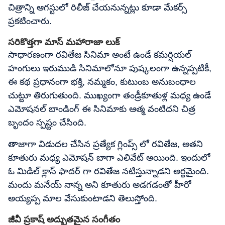
చిత్రాన్ని ఆగస్టులో రిలీజ్ చేయనున్నట్లు కూడా మేకర్స్
ప్రకటించారు.
సరికొత్తగా మాస్ మహారాజా లుక్
సాధారణంగా రవితేజ సినిమా అంటే ఉండే కమర్షియల్
హంగులు ఇరుముడి సినిమాలోనూ పుష్కలంగా ఉన్నప్పటికీ,
ఈ కథ ప్రధానంగా భక్తి, నమ్మకం, కుటుంబ అనుబంధాల
చుట్టూ తిరుగుతుంది. ముఖ్యంగా తండ్రీకూతుళ్ల మధ్య ఉండే
ఎమోషనల్ బాండింగ్ ఈ సినిమాకు ఆత్మ వంటిదని చిత్ర
బృందం స్పష్టం చేసింది.
తాజాగా విడుదల చేసిన ప్రత్యేక గ్లింప్స్ లో రవితేజ, అతని
కూతురు మధ్య ఎమోషన్ బాగా ఎలివేట్ అయింది. ఇందులో
ఓ మిడిల్ క్లాస్ ఫాదర్ గా రవితేజ నటిస్తున్నాడని అర్థమైంది.
మందు మనేయ్ నాన్న అని కూతురు అడగడంతో హీరో
అయ్యప్ప మాల వేసుకుంటాడని తెలుస్తోంది.
జీవీ ప్రకాష్ అద్భుతమైన సంగీతం