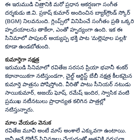
ఈ ఇరుముడి చిత్రానికి మరో ప్రధాన ఆకర్షణగా సంగీత
దర్శకుడు జి.వి. ప్రకాష్ కుమార్ అందించిన బ్యాక్‌గ్రౌండ్ స్కోర్
(BGM) నిలవనుంది. గ్లింప్స్‌లో వినిపించే సంగీతం ప్రతి ఒక్కరి
హృదయాలను తాకేలా, ఎంతో హృద్యంగా ఉంది. ఇక ఈ
సినిమాలో పాపులర్ అయ్యప్ప భక్తి పాట 'మల్లెపూల పల్లకి'
కూడా ఉండబోతుంది.
కుమార్తెగా నక్షత్ర
ఇరుముడి సినిమాలో రవితేజ సరసన ప్రియా భవానీ శంకర్
కథానాయికగా నటిస్తుండగా, చైల్డ్ ఆర్టిస్ట్ బేబీ నక్షత్ర కీలకమైన
కుమార్తె పాత్రను పోషిస్తోంది. వీరితో పాటు సీనియర్ నటుడు
సాయికుమార్, అజయ్ ఘోష్, రమేష్ ఇందిర, స్వాసిక వంటి
ప్రముఖ నటీనటులు ప్రాధాన్యత కలిగిన పాత్రల్లో
నటిస్తున్నారు.
మాల వేయడం వెనుక
రవితేజ మూవీ అంటే మాస్ అంశాలే ఎక్కువగా ఉంటాయి.
కానీ అవే రొటీన్ సినిమాలు చేయడంతో అతనికి వరుసగా