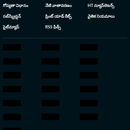
గోప్యతా విధానం
నేటి వాతావరణం
HT న్యూస్‌లెటర్స్
సబ్‌స్క్రిప్షన్
ప్రింట్ యాడ్ రేట్స్
నైతిక నియమాలు
సైట్‌మ్యాప్
RSS ఫీడ్స్