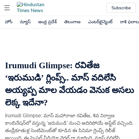
Subscribe
హోం
న్యూస్
ఆంధ్ర ప్రదేశ్
తెలంగాణ
ఎంటర్‌టైన్మెంట్
రాశి ఫలాల
Irumudi Glimpse: రవితేజ
‘ఇరుముడి’ గ్లింప్స్.. మాస్ వదిలేసి
అయ్యప్ప మాల వేయడం వెనుక అసలు
లెక్క ఇదేనా?
Irumudi Glimpse: మాస్ మహారాజా రవితేజ, శివ నిర్వాణ
కాంబినేషన్‌లో వస్తున్న 'ఇరుముడి' నుంచి అదిరిపోయే అప్డేట్ వచ్చింది.
తండ్రీకూతుళ్ల సెంటిమెంట్‌తో కూడిన ఈ సినిమా గ్లింప్స్ రిలీజ్
అయింది. ఈ స్పెషల్ వీడియో వైరల్ గా మారింది. మాస్ వదిలేసి