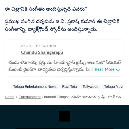
ఈ చిత్రానికి సంగీతం అందిస్తున్నది ఎవరు?
ప్రముఖ సంగీత దర్శకుడు జి.వి. ప్రకాష్ కుమార్ ఈ చిత్రానికి
సంగీతాన్ని, బ్యాక్‌గ్రౌండ్ స్కోర్‌ను అందిస్తున్నాడు.
ABOUT THE AUTHOR
Chandu Shanigarapu
చందు శనిగారపు ప్రస్తుతం హిందూస్థాన్ టైమ్స్ తెలుగులో సీనియర్
కంటెంట్ రైట‌ర్‌గా బాధ్యతలు నిర్వర్తిస్తున్నారు. మీడియా రంగంలో
Read More
ఎనిమిదేళ్లకు పైగా అనుభవం ఆయన సొంతం. 2025 నుంచి
డిజిటల్ మీడియాలోనూ తనదైన ముద్ర వేస్తున్నారు. సినిమా
Telugu Entertainment News
Ravi Teja
Tollywood
Telugu Movies
వార్తలను ఎప్పటికప్పుడు అందించడం, స్పోర్ట్స్ న్యూస్ ముఖ్యంగా
క్రికెట్ విశ్లేషణలను చదివించేలా ఇవ్వడం ఆయన ప్రత్యేకత. మ్యాచ్
Home
/
Entertainment
/
Irumudi Glimpse: రవితేజ ‘ఇరుముడి’ గ్లింప్స్.. మాస్ వదిలేసి అయ్యప్ప మాల వేయడం వెనుక అసలు లెక్క ఇదేనా?
రిపోర్ట్ లను వేగంగా అందించడం, లైవ్ అప్ డేట్స్ ఇవ్వడంలో
ఆయన ముందుంటారు. చందు తన కెరీర్ లో ప్రింట్ మీడియాలో
ఎక్కువగా పనిచేశారు. ప్రముఖ దినపత్రిక ఈనాడులో ఏడేళ్లకు పైగా
స్పోర్ట్స్ రిపోర్టర్ గా పనిచేశారు. తన ఆర్టికల్స్ తో ఎంతోమంది