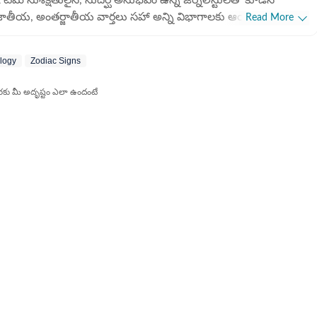
జాతీయ, అంతర్జాతీయ వార్తలు సహా అన్ని విభాగాలకు ఆయా రంగాల
Read More
 నైపుణ్యం కలిగిన సబ్ ఎడిటర్లతో కూడిన బృందం. జర్నలిజం
లను కాపాడుతూ జర్నలిజంపై అత్యంత మక్కువతో పనిచేస్తున్న బృందం.
ology
Zodiac Signs
ువలతో కూడిన కథనాలను పాఠకుల ముందుకు తెస్తున్న బృందం.
రకు మీ అదృష్టం ఎలా ఉందంటే