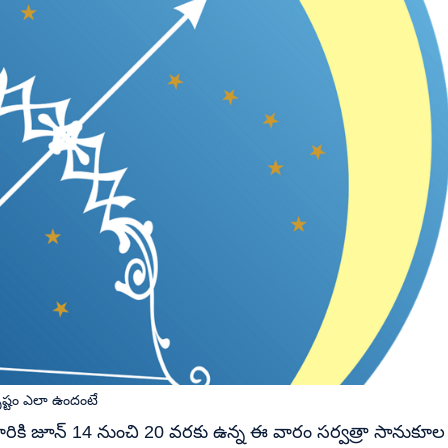
ష్టం ఎలా ఉందంటే
వారికి జూన్ 14 నుంచి 20 వరకు ఉన్న ఈ వారం సర్వత్రా సానుకూల