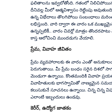
ఫలితాలను ఇవ్వబోతోంది. గతంలో నిలిచిపోయ
దీనివల్ల మీలో ఆత్మవిశ్వాసం రెట్టింపు అవు
ఉన్న విభేదాలు తొలగిపోయి సంబంధాలు మరిం
లభిస్తుంది. వారి ద్వారా ఈ వారం ఒక ముఖ్యమ
ఉన్నప్పటికీ.. వారం చివర్లో మాత్రం తొందరపాటు
కాస్త ఆలోచించి ముందడుగు వేయాలి.
ప్రేమ, వివాహ జీవితం
ప్రేమ వ్యవహారాలకు ఈ వారం ఎంతో అనుకూలం
పెరుగుతాయి. మీ ప్రేమ బంధం సరైన దిశలో సాగ
మెండుగా ఉన్నాయి. కొంతమందికి వివాహ ప్రయత్
వివాహితులకు భాగస్వామితో నాణ్యమైన సమయాన్
కలుసుకునే సూచనలు ఉన్నాయి. చిన్న చిన్న వి
ఎలాంటి ఇబ్బందులు ఉండవు.
కెరీర్, ఉద్యోగ జాతకం