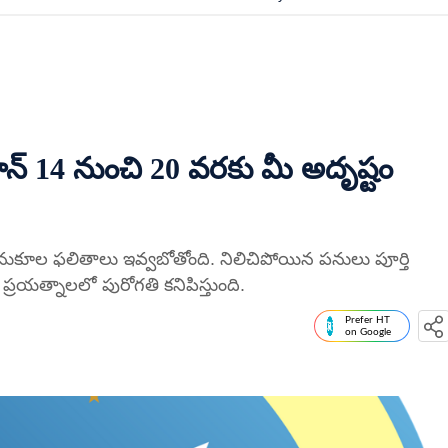
్ 14 నుంచి 20 వరకు మీ అదృష్టం
నుకూల ఫలితాలు ఇవ్వబోతోంది. నిలిచిపోయిన పనులు పూర్తి
రయత్నాలలో పురోగతి కనిపిస్తుంది.
Prefer HT
on Google