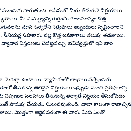
ో ముందుకు సాగుతుంది. ఆఫీసులో మీరు తీసుకునే నిర్ణయాలు,
తాయి. మీ సామర్థ్యాన్ని గుర్తించి యాజమాన్యం కొత్త
ుదలను చూసి ఓర్వలేని శత్రువులు ఇబ్బందులు సృష్టించాలని
 సీనియర్ల సహకారం వల్ల కొత్త అవకాశాలు తలుపు తడతాయి.
, వ్యాపార విస్తరణలు చేపట్టవచ్చు, భవిష్యత్తులో ఇవి భారీ
చాలా మెరుగ్గా ఉంటాయి. వ్యాపారంలో లాభాలు వచ్చేందుకు
ంలో తీసుకున్న తెలివైన నిర్ణయాలు ఇప్పుడు మంచి ప్రతిఫలాన్ని
 వారు నిపుణుల సలహాలు తీసుకున్న తర్వాతే నిర్ణయం తీసుకోవడం
ుంటే పొదుపు చేయడం సులువవుతుంది. చాలా కాలంగా రావాల్సి
యి. మొత్తంగా ఆర్థిక పరంగా ఈ వారం మీకు ఎంతో