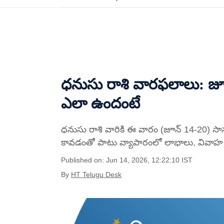
ధనుసు రాశి వారఫలాలు: జూన
ఎలా ఉందంటే
ధనుసు రాశి వారికి ఈ వారం (జూన్ 14-20) సా
కావడంతో పాటు వ్యాపారంలో లాభాలు, వివాహ ప్
Published on: Jun 14, 2026, 12:22:10 IST
By
HT Telugu Desk