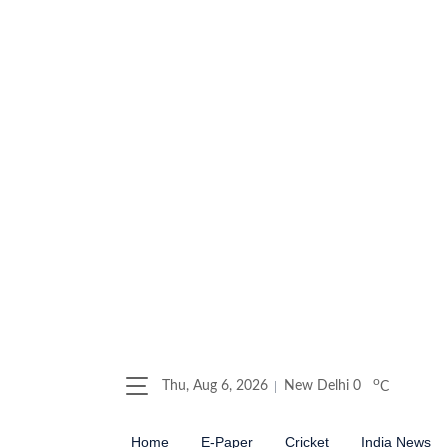
o
Thu, Aug 6, 2026
New Delhi
0
C
Home
E-Paper
Cricket
India News