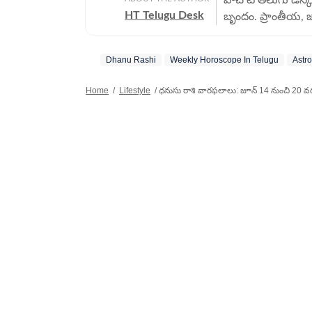
HT Telugu Desk
బృందం. ప్రాంతీయ, 
వార్తలు అందించడంలో
విలువలను, ప్రమాణా
Dhanu Rashi
Weekly Horoscope In Telugu
Astr
సంపూర్ణ వార్తావిల
Home
/
Lifestyle
/
ధనుసు రాశి వారఫలాలు: జూన్ 14 నుంచి 20 వ