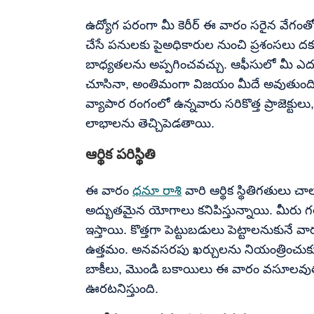
ఉద్యోగ పరంగా మీ కెరీర్ ఈ వారం సరైన వేగంత
చేసే పనులకు పైఅధికారుల నుంచి ప్రశంసలు దక్కు
బాధ్యతలను అప్పగించవచ్చు. ఆఫీసులో మీ ఎదుగ
చూసినా, అంతిమంగా విజయం మీదే అవుతుంది.
వ్యాపార రంగంలో ఉన్నవారు సరికొత్త ప్రాజెక్టులు
లాభాలను తెచ్చిపెడతాయి.
ఆర్థిక పరిస్థితి
ఈ వారం
ధనూ రాశి
వారి ఆర్థిక స్థితిగతులు 
అద్భుతమైన యోగాలు కనిపిస్తున్నాయి. మీరు గత
ఇస్తాయి. కొత్తగా పెట్టుబడులు పెట్టాలనుకునే
ఉత్తమం. అనవసరపు ఖర్చులను నియంత్రించుక
బాకీలు, మొండి బకాయిలు ఈ వారం వసూలవుతా
ఊరటనిస్తుంది.