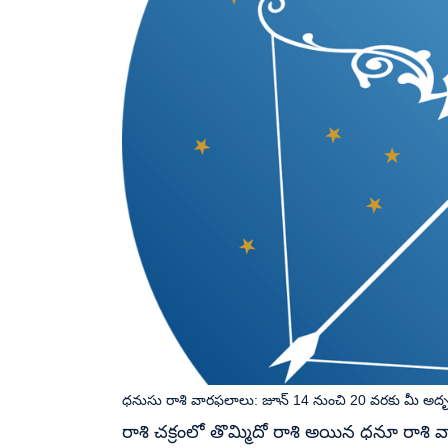
ధనుసు రాశి వారఫలాలు: జూన్ 14 నుంచి 20 వరకు మీ అదృ
రాశి చక్రంలో తొమ్మిదో రాశి అయిన ధనూ రాశి 