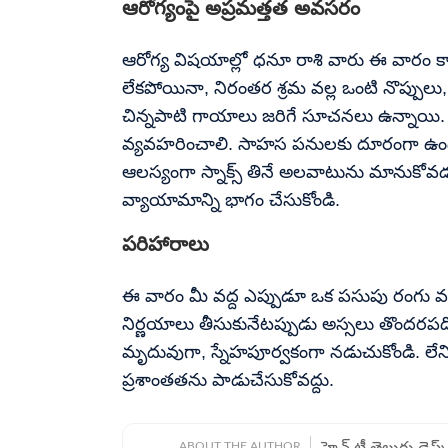
ఆరోగ్యంపై అప్రమత్తత అవసరం
ఆరోగ్య విషయాల్లో ధనూ రాశి వారు ఈ వారం కా
లేకపోయినా, నిరంతర శ్రమ వల్ల ఒంటి నొప్పులు,
చిన్నపాటి గాయాలు జరిగే సూచనలు ఉన్నాయి. క
వ్యవహరించాలి. సాహస పనులకు దూరంగా ఉం
ఆలస్యంగా స్నాక్స్ తినే అలవాటును మానుకోవడ
వ్యాయామాన్ని భాగం చేసుకోండి.
పరిహారాలు
ఈ వారం మీ వద్ద ఎప్పుడూ ఒక పసుపు రంగు వ
నిర్ణయాలు తీసుకునేటప్పుడు అస్సలు తొందరప
మృదువుగా, స్నేహపూర్వకంగా నడుచుకోండి. 
ప్రశాంతతను పాడుచేసుకోవద్దు.
ABOUT THE AUTHOR
హెచ్ టీ తెలుగు డెస్