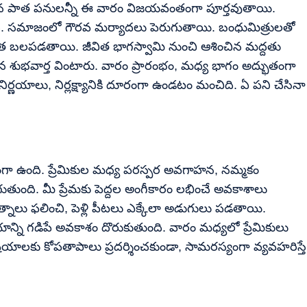
ిన పాత పనులన్నీ ఈ వారం విజయవంతంగా పూర్తవుతాయి.
తుంది. సమాజంలో గౌరవ మర్యాదలు పెరుగుతాయి. బంధుమిత్రులతో
త బలపడతాయి. జీవిత భాగస్వామి నుంచి ఆశించిన మద్దతు
ైన శుభవార్త వింటారు. వారం ప్రారంభం, మధ్య భాగం అద్భుతంగా
 నిర్ణయాలు, నిర్లక్ష్యానికి దూరంగా ఉండటం మంచిది. ఏ పని చేసినా
గా ఉంది. ప్రేమికుల మధ్య పరస్పర అవగాహన, నమ్మకం
ుతుంది. మీ ప్రేమకు పెద్దల అంగీకారం లభించే అవకాశాలు
నాలు ఫలించి, పెళ్లి పీటలు ఎక్కేలా అడుగులు పడతాయి.
ని గడిపే అవకాశం దొరుకుతుంది. వారం మధ్యలో ప్రేమికులు
షయాలకు కోపతాపాలు ప్రదర్శించకుండా, సామరస్యంగా వ్యవహరిస్తే