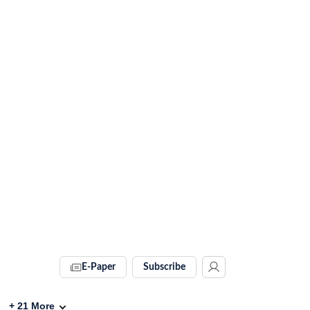
E-Paper
Subscribe
+
21
More