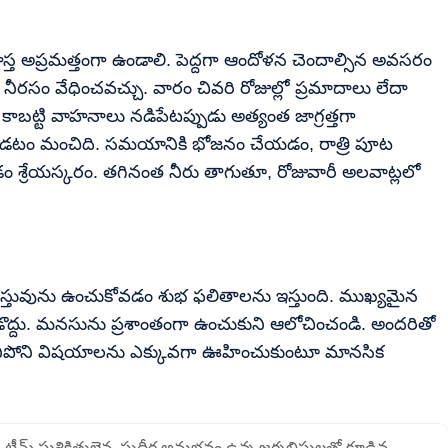
స్త అప్రమత్తంగా ఉండాలి. పెద్దగా ఆందోళన చెందాల్సిన అవసరం
 నీరసం వేధించవచ్చు. వారం చివరి రోజుల్లో ప్రమాదాలు లేదా
ాబట్టి వాహనాలు నడిపేటప్పుడు అత్యంత జాగ్రత్తగా
డటం మంచిది. సమయానికి భోజనం చేయడం, రాత్రి పూట
ం శ్రేయస్కరం. తగినంత నీరు తాగుతూ, రోజువారీ అలవాట్లలో
స్తువును ఉంచుకోవడం శుభ ఫలితాలను ఇస్తుంది. ముఖ్యమైన
డొద్దు. మనసును ప్రశాంతంగా ఉంచుకుని ఆలోచించండి. అందరితో
లేనిపోని విషయాలను ఎక్కువగా ఊహించుకుంటూ మానసిక
క్ టీమ్ సుశిక్షితులైన, సుదీర్ఘ అనుభవం ఉన్న జర్నలిస్టులతో కూడిన