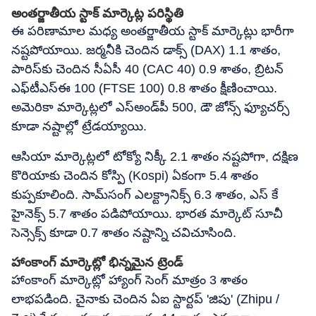
అంతర్జాతీయ స్టాక్ మార్కెట్ల పరిస్థితి
ఈ పరిణామాల మధ్య అంతర్జాతీయ స్టాక్ మార్కెట్లు భారీగా
నష్టపోయాయి. జర్మనీకి చెందిన డాక్స్ (DAX) 1.1 శాతం,
పారిస్‌కు చెందిన సీఏసీ 40 (CAC 40) 0.9 శాతం, బ్రిటన్
ఎఫ్‌టీఎస్‌ఈ 100 (FTSE 100) 0.8 శాతం క్షీణించాయి.
అమెరికా మార్కెట్లలో ఎస్‌అండ్‌పీ 500, డౌ జోన్స్ ఫ్యూచర్స్
కూడా నష్టాల్లో ట్రేడయ్యాయి.
ఆసియా మార్కెట్లలో టోక్యో నిక్కీ 2.1 శాతం నష్టపోగా, దక్షిణ
కొరియాకు చెందిన కోస్పి (Kospi) ఏకంగా 5.4 శాతం
కుప్పకూలింది. సామ్‌సంగ్ ఎలక్ట్రానిక్స్ 6.3 శాతం, ఎస్ కే
హైనెక్స్ 5.7 శాతం పడిపోయాయి. భారత మార్కెట్ సూచీ
సెన్సెక్స్ కూడా 0.7 శాతం నష్టాన్ని చవిచూసింది.
హాంకాంగ్ మార్కెట్లో భిన్నమైన ట్రెండ్
హాంకాంగ్ మార్కెట్లో హ్యాంగ్ సెంగ్ మాత్రం 3 శాతం
లాభపడింది. చైనాకు చెందిన ఏఐ స్టార్టప్ 'జిపు' (Zhipu /