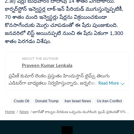
Z.ai) షేర్లు బుధవారం దాదాపు 14 శాతం ఎగబాకాయి.
కార్నర్‌స్టోన్ ఇన్వెస్టర్ల లాక్-ఇన్ పీరియడ్ ముగుస్తున్నప్పటికీ,
70 శాతం మంది ఇన్వెస్టర్లు షేర్లను విక్రయించకుండా
కొనసాగేందుకు మొగ్గు చూపడంతో ఈ షేరు పుంజుకుంది.
జనవరిలో లిస్ట్ అయినప్పటి నుంచి ఈ షేరు ఏకంగా 1,300
శాతం పెరగడం విశేషం.
ABOUT THE AUTHOR
Praveen Kumar Lenkala
ప్రవీణ్ కుమార్ లెంకల ప్రస్తుతం హిందుస్తాన్ టైమ్స్ తెలుగు
ఎడిటర్‌గా బాధ్యతలు నిర్వహిస్తున్నారు. జర్నలిజంలో 25 ఏళ్ల
Read More
సుదీర్ఘ అనుభవం కలిగిన వీరు, గతంలో సాక్షి దినపత్రికలో ఢిల్లీ
నేషనల్ బ్యూరో చీఫ్‌గా (2014-2021) సుమారు ఎనిమిదేళ్ల పాటు
Crude Oil
Donald Trump
Iran Israel News
Us Iran Conflict
పనిచేశారు. ఆ సమయంలో జాతీయ రాజకీయాలు, ప్రభుత్వ
విధానాలు, కేంద్ర బడ్జెట్, సార్వత్రిక ఎన్నికలు, రాష్ట్రాల శాసన
Home
/
News
/
ఇరాన్‌తో కాల్పుల విరమణ ఒప్పందం ముగిసింది: ట్రంప్ ప్రకటనతో 6% పెరిగిన చమురు ధరలు
సభలకు ఎన్నికలు తదితర అనేక అంశాలపై కథనాలు, విశ్లేషణలు,
పరిశీలనాత్మక వార్తలు అందించారు. పార్లమెంటు ప్రొసీడింగ్స్
నుంచి.. సుప్రీంకోర్టు విచారణల వరకు కవరేజీలో విశేష అనుభవం