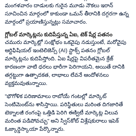
మంగళవారం దాడులకు గురైన మూడు నౌకలు ఇరాన్
సూచించిన మార్గంలో కాకుండా ఒమన్ తీరానికి దగ్గరగా ఉన్న
మార్గంలో ప్రయాణిస్తున్నట్లు సమాచారం.
గ్లోబల్ మార్కెట్లను కుదిపేస్తున్న ఏఐ, టెక్ షేర్ల పతనం
చమురు మార్కెట్లో సంక్షోభం ఒకవైపు నడుస్తుంటే, మరోవైపు
ఆర్టిఫిషియల్ ఇంటెలిజెన్స్ (AI) స్టాక్స్ పతనం గ్లోబల్
మార్కెట్లను కుదిపేస్తోంది. ఏఐ షేర్లపై విపరీతమైన క్రేజ్
కారణంగా వాటి ధరలు భారీగా పెరిగాయని, అయితే దానికి
తగ్గట్టుగా ఉత్పాదకత, లాభాలు లేవనే ఆందోళనలు
వ్యక్తమవుతున్నాయి.
"భౌగోళిక పరిణామాలు రాబోయే గంటల్లో మార్కెట్
సెంటిమెంట్‌ను శాసిస్తాయి. పరిస్థితులు మరింత దిగజారితే
టెక్నాలజీ రంగంపై ఒత్తిడి పెరిగి ఈక్విటీ మార్కెట్ల విలువ
మరింత పడిపోవచ్చు" అని స్విస్‌కోట్ విశ్లేషకురాలు ఇపెక్
ఓజ్కార్డెస్కాయా పేర్కొన్నారు.