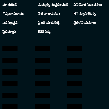
విధానపరమైన మార్పులకు కారణమైన వీరి రిపోర్టింగ్ శైలి తెలుగు
మా గురించి
మమ్మల్ని సంప్రదించండి
వినియోగ నిబంధనలు
జర్నలిజంలో వీరికి ఒక ప్రత్యేక గుర్తింపును తెచ్చిపెట్టింది. 2001లో
సీ ఛానెల్ అనే కేబుల్ టీవీలో చేరి కెరీర్ ప్రారంభించి హైదరాబాద్
గోప్యతా విధానం
నేటి వాతావరణం
HT న్యూస్‌లెటర్స్
నగర ఆర్థిక, సామాజిక రంగాలపై కథనాలతో పాటు సినిమా
సబ్‌స్క్రిప్షన్
ప్రింట్ యాడ్ రేట్స్
నైతిక నియమాలు
వార్తలను కూడా అందించారు.
సైట్‌మ్యాప్
RSS ఫీడ్స్