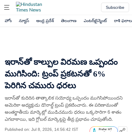
Subscribe
హోం
న్యూస్
ఆంధ్ర ప్రదేశ్
తెలంగాణ
ఎంటర్‌టైన్మెంట్
రాశి ఫలాల
ఇరాన్‌తో కాల్పుల విరమణ ఒప్పందం
ముగిసింది: ట్రంప్ ప్రకటనతో 6%
పెరిగిన చమురు ధరలు
ఇరాన్‌తో కుదిరిన తాత్కాలిక సయోధ్య ఒప్పందం ముగిసిపోయిందని
అమెరికా అధ్యక్షుడు డొనాల్డ్ ట్రంప్ ప్రకటించారు. ఈ పరిణామంతో
అంతర్జాతీయ మార్కెట్లో ముడిచమురు ధరలు ఒక్కసారిగా 6 శాతం
ఎగబాకాయి, ఇది గ్లోబల్ మార్కెట్లపై తీవ్ర ప్రభావం చూపుతోంది.
Published on: Jul 8, 2026, 14:56:42 IST
Prefer HT