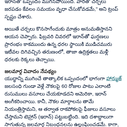
ఇరాన్‌తో ఒప్పందం ముగిసిపోయింది. వారితో చర్చలు
జరపడం కేవలం సమయం వృధా చేసుకోవడమే," అని ట్రంప్
స్పష్టం చేశారు.
అయితే చర్చలు కొనసాగేందుకు మాత్రం అనుమతిస్తానని
ఆయన చెప్పారు. ఫిబ్రవరి చివరలో ఇరాన్‌తో ఘర్షణలు
ప్రారంభం కాకముందు ఉన్న ధరల స్థాయికి ముడిచమురు
ఇటీవల దిగివచ్చిన తరుణంలో, తాజా ఉద్రిక్తతలు మళ్లీ
ధరలకు రెక్కలు తెచ్చాయి.
జలమార్గ వివాదం నేపథ్యం
యుద్ధాన్ని ముగించే తాత్కాలిక ఒప్పందంలో భాగంగా
హార్ముజ్
జలసంధి గుండా వెళ్లే నౌకలపై 60 రోజుల పాటు ఎలాంటి
రుసుములు వసూలు చేయకూడదని అమెరికా, ఇరాన్
అంగీకరించాయి. కానీ, నౌకల మార్గాలను తామే
నియంత్రిస్తామని, ఆ తర్వాత రాకపోకలపై ఫీజులు వసూలు
చేస్తామని టెహ్రాన్ (ఇరాన్) పట్టుబట్టింది. ఇది దశాబ్దాలుగా
సాగుతున్న జలమార్గ నిబంధనలను ఉల్లంఘించడమే. కాగా,