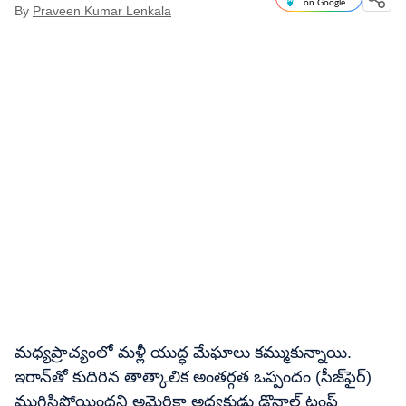
on Google
By
Praveen Kumar Lenkala
మధ్యప్రాచ్యంలో మళ్లీ యుద్ధ మేఘాలు కమ్ముకున్నాయి.
ఇరాన్‌తో కుదిరిన తాత్కాలిక అంతర్గత ఒప్పందం (సీజ్‌ఫైర్)
ముగిసిపోయిందని అమెరికా అధ్యక్షుడు డొనాల్డ్ ట్రంప్