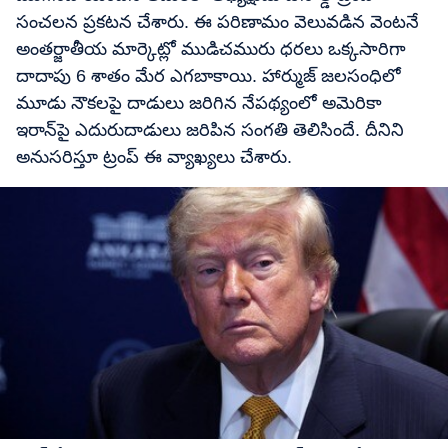
సంచలన ప్రకటన చేశారు. ఈ పరిణామం వెలువడిన వెంటనే
అంతర్జాతీయ మార్కెట్లో ముడిచమురు ధరలు ఒక్కసారిగా
దాదాపు 6 శాతం మేర ఎగబాకాయి. హార్ముజ్ జలసంధిలో
మూడు నౌకలపై దాడులు జరిగిన నేపథ్యంలో అమెరికా
ఇరాన్‌పై ఎదురుదాడులు జరిపిన సంగతి తెలిసిందే. దీనిని
అనుసరిస్తూ ట్రంప్ ఈ వ్యాఖ్యలు చేశారు.