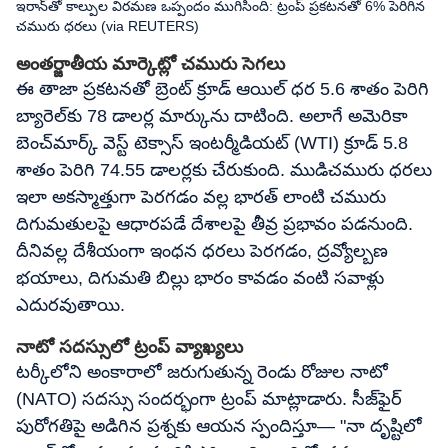
ఇరాన్‌తో కాల్పుల విరమణ ఒప్పందం ముగిసింది: ట్రంప్ ప్రకటనతో 6% పెరిగిన
చమురు ధరలు (via REUTERS)
అంతర్జాతీయ మార్కెట్లో చమురు సెగలు
ఈ తాజా ప్రకటనతో బ్రెంట్ క్రూడ్ ఆయిల్ ధర 5.6 శాతం పెరిగి
బ్యారెల్‌కు 78 డాలర్ల మార్కును దాటింది. అలాగే అమెరికా
బెంచ్‌మార్క్ వెస్ట్ టెక్సాస్ ఇంటర్మీడియట్ (WTI) క్రూడ్ 5.8
శాతం పెరిగి 74.55 డాలర్లకు చేరుకుంది. ముడిచమురు ధరలు
ఇలా అకస్మాత్తుగా పెరగడం వల్ల భారత్ లాంటి చమురు
దిగుమతులపై ఆధారపడే దేశాలపై తీవ్ర ప్రభావం పడనుంది.
దీనివల్ల దేశీయంగా ఇంధన ధరలు పెరగడం, ద్రవ్యోల్బణ
భయాలు, దిగుమతి బిల్లు భారం కావడం వంటి సవాళ్లు
ఎదురవుతాయి.
నాటో సదస్సులో ట్రంప్ వ్యాఖ్యలు
టర్కీలోని అంకారాలో జరుగుతున్న రెండు రోజుల నాటో
(NATO) సదస్సు సందర్భంగా ట్రంప్ మాట్లాడారు. సీజ్‌ఫైర్
పురోగతిపై అడిగిన ప్రశ్నకు ఆయన స్పందిస్తూ— "నా దృష్టిలో