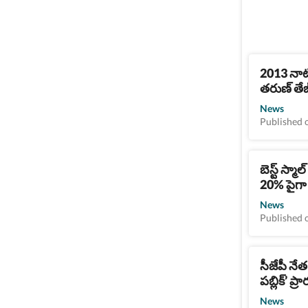
2013 నాటి
తరుణ్ తేజ్
News
Published 
బెస్ట్ స్మ
20% పైగా ర
News
Published 
సీజేపీ నేత 
పబ్లిక్’ ప్
News