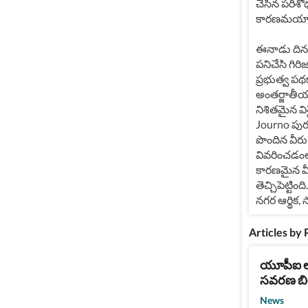
చేసిన పరిశో
కారణమయ్య
ఈనాడు దినపత్
పనిచేసి గిర
ప్రభుత్వ పథ
అంతర్జాతీయ 
నిశితమైన విశ
Journo పురస
పొందిన వీరు
వివరించడంల
కారణమైన వీరి 
తెచ్చిపెట్టిం
నగర ఆర్థిక
Articles by
యూపీఐ లా
సవరణ బి
News