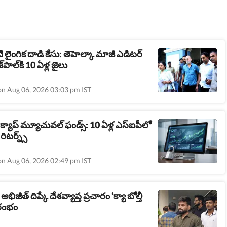
 లైంగిక దాడి కేసు: తెహెల్కా మాజీ ఎడిటర్
‌పాల్‌కి 10 ఏళ్ల జైలు
on Aug 06, 2026 03:03 pm IST
ాల్ క్యాప్ మ్యూచువల్ ఫండ్స్: 10 ఏళ్ల ఎస్‌ఐపీలో
ిటర్న్స్
on Aug 06, 2026 02:49 pm IST
అభిజీత్ దిప్కే దేశవ్యాప్త ప్రచారం ‘క్యా బోల్తీ
రారంభం