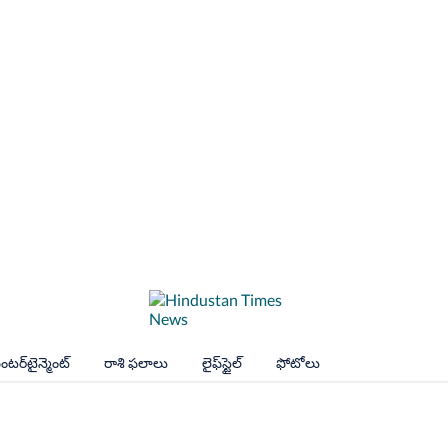
ంటర్‌టైన్మెంట్
రాశి ఫలాలు
లైఫ్‌స్టైల్
ఫోటోలు