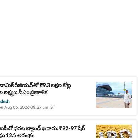
నామిక్ రీజియన్‌తో
9.3 లక్షల కోట్ల
₹
 లక్ష్యం: సీఎం ప్రణాళిక
adesh
on Aug 06, 2026 08:27 am IST
ట్ ఐపీవో ధరల బ్యాండ్ ఖరారు:
92-97 షేర్
₹
్టు 12న ఆరంభం