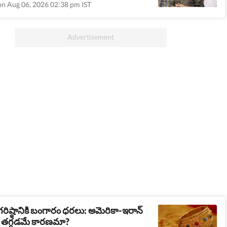
on Aug 06, 2026 02:38 pm IST
రిష్ఠానికి బంగారం ధరలు: అమెరికా-ఇరాన్
లు తగ్గడమే కారణమా?