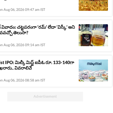
on Aug 06, 2026 09:47 am IST
్ వివాదం: చట్టపరంగా ‘రమ్’ లేదా ‘విస్కీ’ అని
లవవచ్చో తెలుసా?
on Aug 06, 2026 09:14 am IST
t IPO: మిల్కీ మిస్ట్ ఐపీఓ రూ. 133-140గా
 ఖరారు.. వివరాలివే
on Aug 06, 2026 08:58 am IST