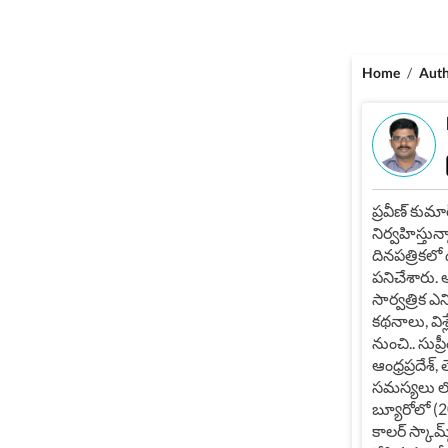
Home
/
Aut
ప్రవీణ్ కుమా
నిర్వహిస్తున
దినపత్రికలో
పనిచేశారు. 
సార్వత్రిక 
కథనాలు, విశ్
నుంచి.. సుప్
ఆంధ్రప్రదేశ
సమస్యలు లోత
బ్యూరోలో (2
కాలర్ స్కామ్స