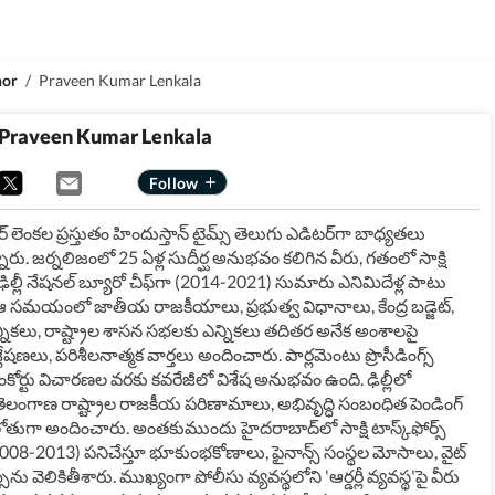
hor
/
Praveen Kumar Lenkala
Praveen Kumar Lenkala
ర్ లెంకల ప్రస్తుతం హిందుస్తాన్ టైమ్స్ తెలుగు ఎడిటర్‌గా బాధ్యతలు
్నారు. జర్నలిజంలో 25 ఏళ్ల సుదీర్ఘ అనుభవం కలిగిన వీరు, గతంలో సాక్షి
 ఢిల్లీ నేషనల్ బ్యూరో చీఫ్‌గా (2014-2021) సుమారు ఎనిమిదేళ్ల పాటు
ఆ సమయంలో జాతీయ రాజకీయాలు, ప్రభుత్వ విధానాలు, కేంద్ర బడ్జెట్,
ఎన్నికలు, రాష్ట్రాల శాసన సభలకు ఎన్నికలు తదితర అనేక అంశాలపై
లేషణలు, పరిశీలనాత్మక వార్తలు అందించారు. పార్లమెంటు ప్రొసీడింగ్స్
రీంకోర్టు విచారణల వరకు కవరేజీలో విశేష అనుభవం ఉంది. ఢిల్లీలో
్, తెలంగాణ రాష్ట్రాల రాజకీయ పరిణామాలు, అభివృద్ధి సంబంధిత పెండింగ్
ుగా అందించారు. అంతకుముందు హైదరాబాద్‌లో సాక్షి టాస్క్‌ఫోర్స్
008-2013) పనిచేస్తూ భూకుంభకోణాలు, ఫైనాన్స్ సంస్థల మోసాలు, వైట్
్‌ను వెలికితీశారు. ముఖ్యంగా పోలీసు వ్యవస్థలోని 'ఆర్డర్లీ వ్యవస్థ'పై వీరు