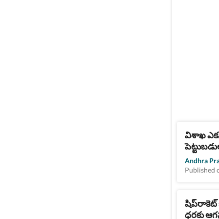
విశాఖ ఎక
పెట్టుబడుల
Andhra Pr
Published 
షిప్‌రాకె
ధరకు ఆగస