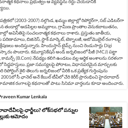
ధనాత్మక కథనాలు ప్రభుత్వం ఆ వ్యవస్థను రద్దు చేయడానికి
ాయి.
రికలో (2003-2007) నల్గొండ, ఖమ్మం జిల్లాల్లో రిపోర్టర్‌గా, సబ్ ఎడిటర్‌గా
ిజన తండాల్లో ఆడపిల్లల అమ్మకాలు, గ్రామీణ ప్రాంతాల వెనుకబాటుతనం,
కాల్లో అవినీతిపై సంచలనాత్మక కథనాలు రాశారు. ప్రస్తుతం జాతీయ,
పరిణామాలు, బిజినెస్, స్టాక్ మార్కెట్, టెక్నాలజీ, ఆటోమొబైల్ రంగాలపై
్లేషణలు అందిస్తున్నారు. హిందుస్తాన్ టైమ్స్ నుంచి రెండుసార్లు Digi
్కారం పొందారు. కమ్యూనికేషన్ అండ్ జర్నలిజంలో పీజీ (MCJ) పట్టా
, కామర్స్ (B.Com) నేపథ్యం కలిగి ఉండటం వల్ల ఆర్థిక అంశాలను సరళంగా
ో సిద్ధహస్తులు. ప్రజా సమస్యలపై పోరాటం, విధానపరమైన మార్పులకు
రిపోర్టింగ్ శైలి తెలుగు జర్నలిజంలో వీరికి ఒక ప్రత్యేక గుర్తింపును
ది. 2001లో సీ ఛానెల్ అనే కేబుల్ టీవీలో చేరి కెరీర్ ప్రారంభించి హైదరాబాద్
, సామాజిక రంగాలపై కథనాలతో పాటు సినిమా వార్తలను కూడా అందించారు.
 Praveen Kumar Lenkala
వాదేవీలపై ఛార్జీలు? లోక్‌సభలో పన్నుల
ల్లుకు ఆమోదం