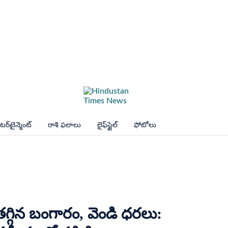
ర్‌టైన్మెంట్
రాశి ఫలాలు
లైఫ్‌స్టైల్
ఫోటోలు
తగ్గిన బంగారం, వెండి ధరలు: