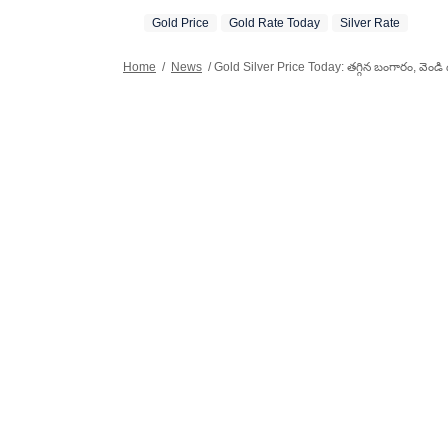
పనిచేశారు.
Gold Price
Gold Rate Today
Silver Rate
సార్వత్రిక
కథనాలు, విశ
Home
/
News
/
Gold Silver Price Today: తగ్గిన బంగారం, వెండి
నుంచి.. సుప
ఆంధ్రప్రదే
సమస్యలు లో
బ్యూరోలో (
కాలర్ స్కామ్
చేసిన పరిశ
కారణమయ్యాయి. ఈనాడు దినపత్రికలో (2003-2007)
రిపోర్టర్‌గ
ప్రాంతాల వ
రాశారు. ప్ర
టెక్నాలజీ, 
టైమ్స్ నుం
జర్నలిజంలో 
ఉండటం వల్ల
సమస్యలపై ప
తెలుగు జర్నల