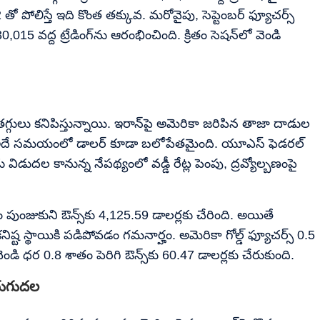
ోలిస్తే ఇది కొంత తక్కువ. మరోవైపు, సెప్టెంబర్ ఫ్యూచర్స్
,015 వద్ద ట్రేడింగ్‌ను ఆరంభించింది. క్రితం సెషన్‌లో వెండి
ుతగ్గులు కనిపిస్తున్నాయి. ఇరాన్‌పై అమెరికా జరిపిన తాజా దాడుల
ఇదే సమయంలో డాలర్ కూడా బలోపేతమైంది. యూఎస్ ఫెడరల్
 విడుదల కానున్న నేపథ్యంలో వడ్డీ రేట్ల పెంపు, ద్రవ్యోల్బణంపై
ుంజుకుని ఔన్స్‌కు 4,125.59 డాలర్లకు చేరింది. అయితే
 స్థాయికి పడిపోవడం గమనార్హం. అమెరికా గోల్డ్ ఫ్యూచర్స్ 0.5
వెండి ధర 0.8 శాతం పెరిగి ఔన్స్‌కు 60.47 డాలర్లకు చేరుకుంది.
రుగుదల