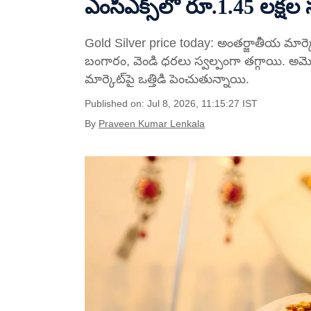
ఎంసీఎక్స్‌లో రూ.1.45 లక్ష
Gold Silver price today: అంతర్జాతీయ మార్క
బంగారం, వెండి ధరలు స్వల్పంగా తగ్గాయి. అమెర
మార్కెట్‌పై ఒత్తిడి పెంచుతున్నాయి.
Published on: Jul 8, 2026, 11:15:27 IST
By
Praveen Kumar Lenkala