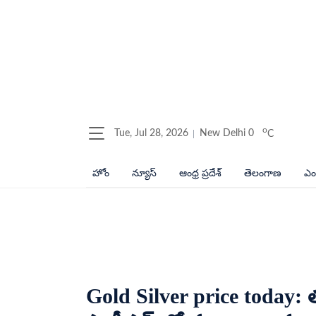
o
Tue, Jul 28, 2026
New Delhi
0
C
హోం
న్యూస్
ఆంధ్ర ప్రదేశ్
తెలంగాణ
ఎంట
Gold Silver price today: 