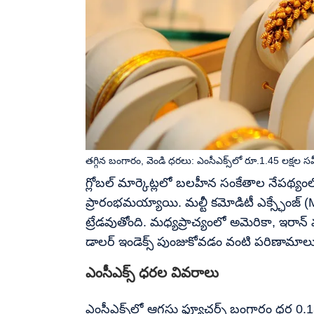
తగ్గిన బంగారం, వెండి ధరలు: ఎంసీఎక్స్‌లో రూ.1.45 లక్షల 
గ్లోబల్ మార్కెట్లలో బలహీన సంకేతాల నేపథ్యం
ప్రారంభమయ్యాయి. మల్టీ కమోడిటీ ఎక్స్ఛేంజ్
ట్రేడవుతోంది. మధ్యప్రాచ్యంలో అమెరికా, ఇరాన్
డాలర్ ఇండెక్స్ పుంజుకోవడం వంటి పరిణామాలు బు
ఎంసీఎక్స్ ధరల వివరాలు
ఎంసీఎక్స్‌లో ఆగస్టు ఫ్యూచర్స్ బంగారం ధర 0.1