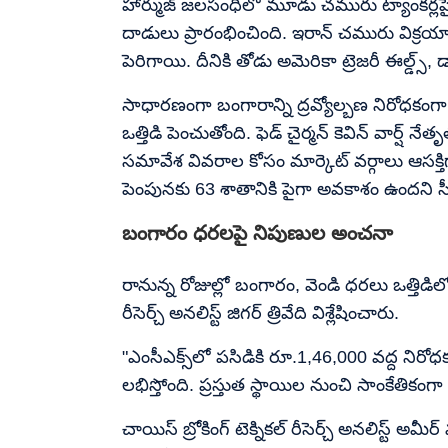
హార్ముజ్ జలసంధిలో మూడు చమురు ట్యాంకర్లపై 
దాడులు ప్రారంభించింది. ఇరాన్ చమురు విక్ర
పెరిగాయి. దీనికి తోడు అమెరికా ట్రెజరీ ఈల్డ్స్,
సాధారణంగా బంగారాన్ని ద్రవ్యోల్బణ నిరోధకంగా భ
ఒత్తిడి పెంచుతోంది. ఫెడ్ చైర్మన్ కెవిన్ వార్ష
సమావేశ వివరాల కోసం మార్కెట్ వర్గాలు ఆసక్తిగా
పెంపునకు 63 శాతానికి పైగా అవకాశం ఉందని సీ
బంగారం ధరలపై నిపుణుల అంచనా
రానున్న రోజుల్లో బంగారం, వెండి ధరలు ఒత్తిడ
రీసెర్చ్ అనలిస్ట్ జిగర్ త్రివేది విశ్లేషించారు.
"ఎంసీఎక్స్‌లో పసిడికి రూ.1,46,000 వద్ద నిరోధక 
లభిస్తోంది. ప్రస్తుత స్థాయిల నుంచి సాంకేతికంగా క
చాయిస్ బ్రోకింగ్ టెక్నికల్ రీసెర్చ్ అనలిస్ట్ 