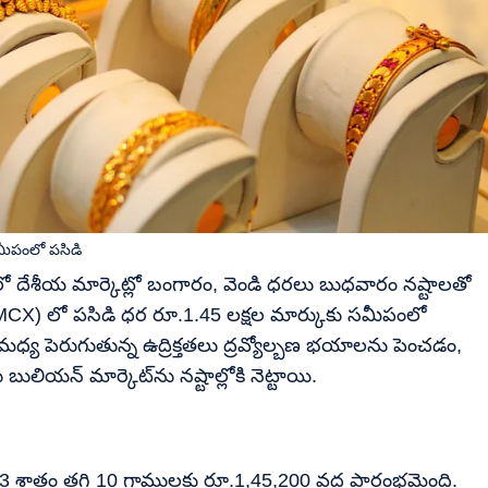
సమీపంలో పసిడి
లో దేశీయ మార్కెట్లో బంగారం, వెండి ధరలు బుధవారం నష్టాలతో
 (MCX) లో పసిడి ధర రూ.1.45 లక్షల మార్కుకు సమీపంలో
 మధ్య పెరుగుతున్న ఉద్రిక్తతలు ద్రవ్యోల్బణ భయాలను పెంచడం,
లియన్ మార్కెట్‌ను నష్టాల్లోకి నెట్టాయి.
3 శాతం తగ్గి 10 గ్రాములకు రూ.1,45,200 వద్ద ప్రారంభమైంది.