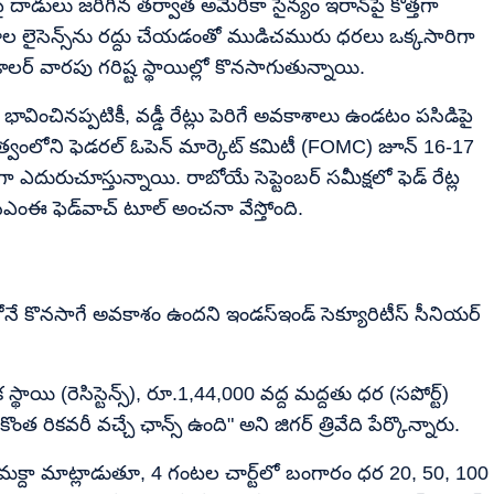
దాడులు జరిగిన తర్వాత అమెరికా సైన్యం ఇరాన్‌పై కొత్తగా
యాల లైసెన్స్‌ను రద్దు చేయడంతో ముడిచమురు ధరలు ఒక్కసారిగా
 డాలర్ వారపు గరిష్ట స్థాయిల్లో కొనసాగుతున్నాయి.
ావించినప్పటికీ, వడ్డీ రేట్లు పెరిగే అవకాశాలు ఉండటం పసిడిపై
్ నేతృత్వంలోని ఫెడరల్ ఓపెన్ మార్కెట్ కమిటీ (FOMC) జూన్ 16-17
 ఎదురుచూస్తున్నాయి. రాబోయే సెప్టెంబర్ సమీక్షలో ఫెడ్ రేట్ల
ఎంఈ ఫెడ్‌వాచ్ టూల్ అంచనా వేస్తోంది.
ిలోనే కొనసాగే అవకాశం ఉందని ఇండస్‌ఇండ్ సెక్యూరిటీస్ సీనియర్
స్థాయి (రెసిస్టెన్స్), రూ.1,44,000 వద్ద మద్దతు ధర (సపోర్ట్)
ొంత రికవరీ వచ్చే ఛాన్స్ ఉంది" అని జిగర్ త్రివేది పేర్కొన్నారు.
అమీర్ మక్దా మాట్లాడుతూ, 4 గంటల చార్ట్‌లో బంగారం ధర 20, 50, 100