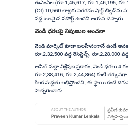
ఈఎంఏల (రూ.1,45,617, రూ.1,46,195, రూ.1,48,3
(OI) 10,560 లాట్లకు పెరగడం షార్ట్ బిల్డప్‌ను
వద్ద బలమైన సపోర్ట్ ఉందని ఆయన చెప్పారు.
వెండి ధరలపై నిపుణుల అంచనా
వెండి మార్కెట్ కూడా బలహీనంగానే ఉండే అవకాశం 
రూ.2,32,500 వద్ద రెసిస్టెన్స్, రూ.2,28,000 వద
అమీర్ మక్దా విశ్లేషణ ప్రకారం, వెండి ధరలు 
రూ.2,38,416, రూ.2,44,864) కంటే తక్కువగా ఉ
కీలక మద్దతు లభిస్తోందని, ఈ స్థాయి కంటే దిగ
హెచ్చరించారు.
ABOUT THE AUTHOR
ప్రవీణ్ కుమ
Praveen Kumar Lenkala
నిర్వహిస్తు
దినపత్రికలో