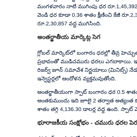
మంగళవారం నాటి ముగింపు ధర రూ.1,45,392 తో ప
వెండి ధర కూడా 0.36 శాతం క్షీణించి కేజీ రూ.2,30
రూ.2,30,857 వద్ద ముగిసింది.
అంతర్జాతీయ మార్కెట్ల సెగ
గ్లోబల్ మార్కెట్‌లో బంగారం ధరల్లో తీవ్ర హెచ్చ
ప్రభావంతో ముడిచమురు ధరలు ఎగబాకాయి. 
రిజర్వ్ జూన్ సమావేశ నిర్ణయాలు (మినిట్స్) నేడు
ఇన్వెస్టర్లలో ఆందోళన వ్యక్తమవుతోంది.
అంతర్జాతీయంగా స్పాట్ బంగారం ధర 0.5 శాతం ప
అంతకుముందు ఇది జూలై 2 తర్వాత అత్యంత కనిష్ట
శాతం తగ్గి 4,136.30 డాలర్ల వద్ద ఉంది. స్పాట్ 
భూరాజకీయ సంక్షోభం - చమురు ధరల పె