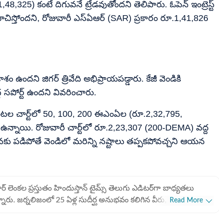
25) కంటే దిగువనే ట్రేడవుతోందని తెలిపారు. ఓపెన్ ఇంట్రెస్ట్
 సూచిస్తోందని, రోజువారీ ఎస్‌ఏఆర్ (SAR) ప్రకారం రూ.1,41,826
ఉందని జిగర్ త్రివేది అభిప్రాయపడ్డారు. కేజీ వెండికి
్ద సపోర్ట్ ఉందని వివరించారు.
4 గంటల చార్ట్‌లో 50, 100, 200 ఈఎంఏల (రూ.2,32,795,
న్నాయి. రోజువారీ చార్ట్‌లో రూ.2,23,307 (200-DEMA) వద్ద
ువకు పడిపోతే వెండిలో మరిన్ని నష్టాలు తప్పకపోవచ్చని ఆయన
ార్ లెంకల ప్రస్తుతం హిందుస్తాన్ టైమ్స్ తెలుగు ఎడిటర్‌గా బాధ్యతలు
న్నారు. జర్నలిజంలో 25 ఏళ్ల సుదీర్ఘ అనుభవం కలిగిన వీరు, గతంలో సాక్షి
Read More
 ఢిల్లీ నేషనల్ బ్యూరో చీఫ్‌గా (2014-2021) సుమారు ఎనిమిదేళ్ల పాటు