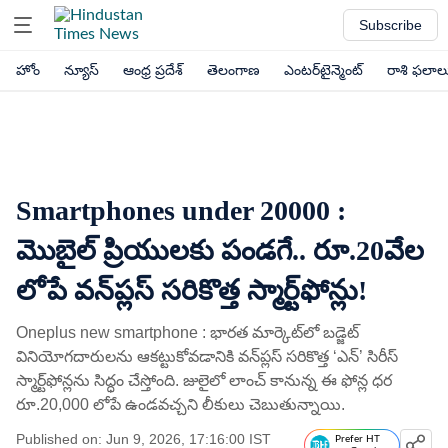
Subscribe
హోం
న్యూస్
ఆంధ్ర ప్రదేశ్
తెలంగాణ
ఎంటర్‌టైన్మెంట్
రాశి ఫలాల
Smartphones under 20000 :
మొబైల్ ప్రియులకు పండగే.. రూ.20వేల
లోపే వన్‌ప్లస్ సరికొత్త స్మార్ట్‌ఫోన్లు!
Oneplus new smartphone : భారత మార్కెట్​లో బడ్జెట్
వినియోగదారులను ఆకట్టుకోవడానికి వన్‌ప్లస్ సరికొత్త ‘ఎన్’ సిరీస్
స్మార్ట్‌ఫోన్లను సిద్ధం చేస్తోంది. జులైలో లాంచ్ కానున్న ఈ ఫోన్ల ధర
రూ.20,000 లోపే ఉండవచ్చని లీకులు చెబుతున్నాయి.
Published on: Jun 9, 2026, 17:16:00 IST
Prefer HT