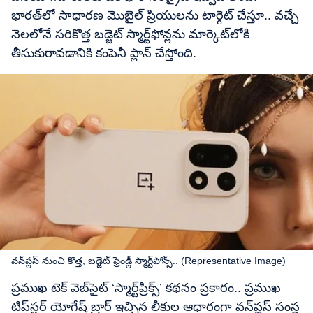
భారత్‌లో సాధారణ మొబైల్ ప్రియులను టార్గెట్ చేస్తూ.. వచ్చే
నెలలోనే సరికొత్త బడ్జెట్ స్మార్ట్‌ఫోన్లను మార్కెట్​లోకి
తీసుకురావడానికి కంపెనీ ప్లాన్ చేస్తోంది.
వన్​ప్లస్​ నుంచి కొత్త, బడ్జెట్​ ఫ్రెండ్లీ స్మార్ట్​ఫోన్స్.. (Representative Image)
ప్రముఖ టెక్ వెబ్‌సైట్ ‘స్మార్ట్‌ప్రిక్స్’ కథనం ప్రకారం.. ప్రముఖ
టిప్‌స్టర్ యోగేష్ బ్రార్ ఇచ్చిన లీకుల ఆధారంగా వన్‌ప్లస్ సంస్థ