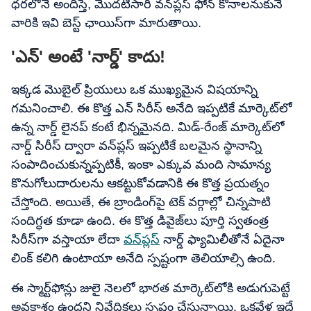
ధరలోనే అందిస్తే, మొదటిసారి వన్‌ప్లస్ ఫోన్ కొనాలనుకునే
వారికి ఇవి బెస్ట్ ఛాయిస్‌గా మారుతాయి.
'ఎన్' అంటే 'నార్డ్' కాదు!
ఇక్కడ మొబైల్ ప్రియులు ఒక ముఖ్యమైన విషయాన్ని
గమనించాలి. ఈ కొత్త ఎన్ సిరీస్ అనేది ఇప్పటికే మార్కెట్​లో
ఉన్న నార్డ్ లైనప్ కంటే భిన్నమైనది. మిడ్-రేంజ్ మార్కెట్​లో
నార్డ్ సిరీస్ ద్వారా వన్‌ప్లస్ ఇప్పటికే బలమైన స్థానాన్ని
సంపాదించుకున్నప్పటికీ, ఇంకా ఎక్కువ మంది సామాన్య
కొనుగోలుదారులను ఆకట్టుకోవడానికి ఈ కొత్త ప్రయత్నం
చేస్తోంది. అయితే, ఈ బ్రాండింగ్‌పై టెక్ వర్గాల్లో చిన్నపాటి
సందిగ్ధత కూడా ఉంది. ఈ కొత్త డివైజ్‌లు పూర్తి స్వతంత్ర
సిరీస్‌గా వస్తాయా లేదా
వన్​ప్లస్
నార్డ్ ఫ్యామిలీతోనే ఏదైనా
లింక్ కలిగి ఉంటాయా అనేది స్పష్టంగా తెలియాల్సి ఉంది.
ఈ స్మార్ట్‌ఫోన్లు జులై నెలలో భారత మార్కెట్​లోకి అడుగుపెట్టే
అవకాశం ఉందని నివేదికలు స్పష్టం చేస్తున్నాయి. ఒకవేళ ఇదే