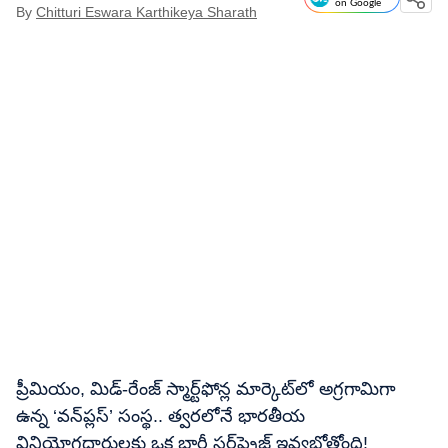
on Google
By
Chitturi Eswara Karthikeya Sharath
ప్రీమియం, మిడ్-రేంజ్ స్మార్ట్‌ఫోన్ల మార్కెట్​లో అగ్రగామిగా
ఉన్న ‘వన్‌ప్లస్’ సంస్థ.. త్వరలోనే భారతీయ
వినియోగదారులకు ఒక భారీ సర్‌ప్రైజ్ ఇవ్వబోతోంది!