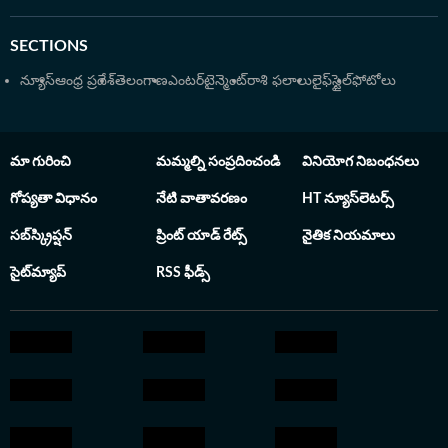
SECTIONS
న్యూస్
ఆంధ్ర ప్రదేశ్
తెలంగాణ
ఎంటర్‌టైన్మెంట్
రాశి ఫలాలు
లైఫ్‌స్టైల్
ఫోటోలు
మా గురించి
మమ్మల్ని సంప్రదించండి
వినియోగ నిబంధనలు
గోప్యతా విధానం
నేటి వాతావరణం
HT న్యూస్‌లెటర్స్
సబ్‌స్క్రిప్షన్
ప్రింట్ యాడ్ రేట్స్
నైతిక నియమాలు
సైట్‌మ్యాప్
RSS ఫీడ్స్