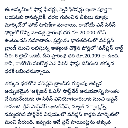
ఈ అప్కమింగ్ ఫోన్ల ఫీచర్లు, స్పెసిఫికేషన్లు ఇంకా పూర్తిగా
బయటకు రానప్పటికీ, ధరల గురించిన లీకులు మాత్రం
మార్కెట్​లో హాట్ టాపిక్‌గా మారాయి. రాబోయే ఎన్ సిరీస్
ఫోన్లలో కొన్ని మోడళ్ల ప్రారంభ ధర రూ.20,000 లోపే
ఉంటుందని సమాచారం. ప్రస్తుతం భారతదేశంలో వన్‌ప్లస్
బ్రాండ్ నుంచి లభిస్తున్న అత్యంత చౌకైన ఫోన్లలో ‘వన్‌ప్లస్ నార్డ్
సీఈ 6 లైట్’ ఒకటి. దీని ప్రారంభ ధర రూ.20,999 గా ఉంది.
కానీ, రాబోయే సరికొత్త ఎన్ సిరీస్ ఫోన్లు దీనికంటే తక్కువ
ధరకే లభించనున్నాయి.
తక్కువ ధరలోనే వన్‌ప్లస్ బ్రాండ్‌కు గుర్తింపు తెచ్చిన
అద్భుతమైన ‘ఆక్సిజన్ ఓఎస్’ సాఫ్ట్‌వేర్ అనుభవాన్ని సొంతం
చేసుకునేందుకు ఈ సిరీస్ వినియోగదారులకు మంచి ఆప్షన్
కానుంది. క్లీన్ సాఫ్ట్‌వేర్ ఇంటర్‌ఫేస్, స్మూత్ పర్ఫార్మెన్స్,
నమ్మదగిన హార్డ్‌వేర్ విషయంలో వన్‌ప్లస్ కార్లకు మార్కెట్​లో
మంచి పేరుంది. ఇప్పుడు అవే ప్లస్ పాయింట్లను తక్కువ