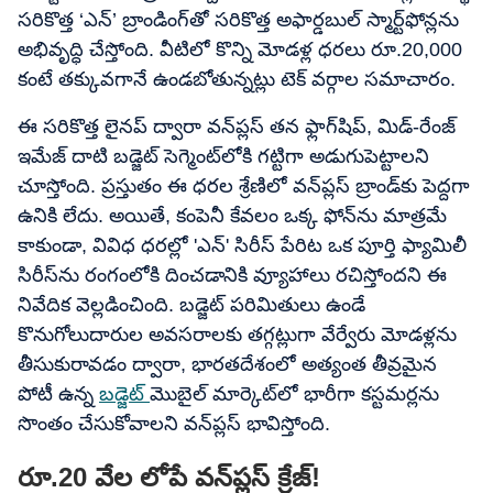
సరికొత్త ‘ఎన్’ బ్రాండింగ్‌తో సరికొత్త అఫార్డబుల్ స్మార్ట్‌ఫోన్లను
అభివృద్ధి చేస్తోంది. వీటిలో కొన్ని మోడళ్ల ధరలు రూ.20,000
కంటే తక్కువగానే ఉండబోతున్నట్లు టెక్ వర్గాల సమాచారం.
ఈ సరికొత్త లైనప్ ద్వారా వన్‌ప్లస్ తన ఫ్లాగ్‌షిప్, మిడ్-రేంజ్
ఇమేజ్ దాటి బడ్జెట్ సెగ్మెంట్‌లోకి గట్టిగా అడుగుపెట్టాలని
చూస్తోంది. ప్రస్తుతం ఈ ధరల శ్రేణిలో వన్‌ప్లస్ బ్రాండ్‌కు పెద్దగా
ఉనికి లేదు. అయితే, కంపెనీ కేవలం ఒక్క ఫోన్‌ను మాత్రమే
కాకుండా, వివిధ ధరల్లో 'ఎన్' సిరీస్ పేరిట ఒక పూర్తి ఫ్యామిలీ
సిరీస్‌ను రంగంలోకి దించడానికి వ్యూహాలు రచిస్తోందని ఈ
నివేదిక వెల్లడించింది. బడ్జెట్ పరిమితులు ఉండే
కొనుగోలుదారుల అవసరాలకు తగ్గట్లుగా వేర్వేరు మోడళ్లను
తీసుకురావడం ద్వారా, భారతదేశంలో అత్యంత తీవ్రమైన
పోటీ ఉన్న
బడ్జెట్
మొబైల్ మార్కెట్​లో భారీగా కస్టమర్లను
సొంతం చేసుకోవాలని వన్‌ప్లస్ భావిస్తోంది.
రూ.20 వేల లోపే వన్‌ప్లస్ క్రేజ్!