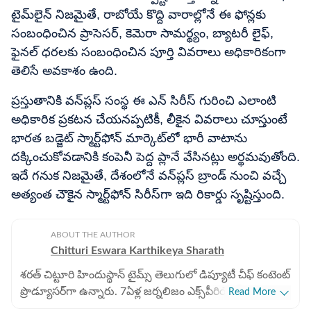
టైమ్‌లైన్ నిజమైతే, రాబోయే కొద్ది వారాల్లోనే ఈ ఫోన్లకు
సంబంధించిన ప్రాసెసర్, కెమెరా సామర్థ్యం, బ్యాటరీ లైఫ్,
ఫైనల్ ధరలకు సంబంధించిన పూర్తి వివరాలు అధికారికంగా
తెలిసే అవకాశం ఉంది.
ప్రస్తుతానికి వన్‌ప్లస్ సంస్థ ఈ ఎన్ సిరీస్ గురించి ఎలాంటి
అధికారిక ప్రకటన చేయనప్పటికీ, లీకైన వివరాలు చూస్తుంటే
భారత బడ్జెట్ స్మార్ట్‌ఫోన్ మార్కెట్​లో భారీ వాటాను
దక్కించుకోవడానికి కంపెనీ పెద్ద ప్లానే వేసినట్లు అర్థమవుతోంది.
ఇదే గనుక నిజమైతే, దేశంలోనే వన్‌ప్లస్ బ్రాండ్ నుంచి వచ్చే
అత్యంత చౌకైన స్మార్ట్‌ఫోన్ సిరీస్‌గా ఇది రికార్డు సృష్టిస్తుంది.
ABOUT THE AUTHOR
Chitturi Eswara Karthikeya Sharath
శరత్​ చిట్టూరి హిందుస్థాన్ టైమ్స్ తెలుగులో డిప్యూటీ చీఫ్​ కంటెంట్
ప్రొడ్యూసర్‌గా ఉన్నారు. 7ఏళ్ల జర్నలిజం ఎక్స్​పీరియెన్స్​తో ఇక్కడ
Read More
బిజినెస్​, ఆటో, టెక్​, పర్సనల్​ ఫైనాన్స్​, నేషనల్​- ఇంటర్నేషనల్,