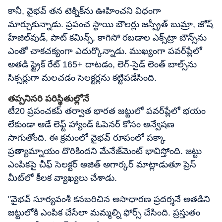
కానీ, వైభవ్ తన టెక్నిక్‌ను ఊహించని విధంగా
మార్చుకున్నాడు. ప్రపంచ స్థాయి బౌలర్లు జస్ప్రీత్ బుమ్రా, జోష్
హేజిల్‌వుడ్, పాట్ కమిన్స్, కాగిసో రబడాల ఎక్స్‌ట్రా బౌన్స్‌ను
ఎంతో చాకచక్యంగా ఎదుర్కొన్నాడు. ముఖ్యంగా పవర్‌ప్లేలో
అతడి స్ట్రైక్ రేట్ 165+ దాటడం, లెగ్-సైడ్ లెంత్ బాల్స్‌ను
సిక్సర్లుగా మలచడం సెలక్టర్లను కట్టిపడేసింది.
తప్పనిసరి పరిస్థితుల్లోనే
టీ20 ప్రపంచకప్ తర్వాత భారత జట్టులో పవర్‌ప్లేలో భయం
లేకుండా ఆడే లెఫ్ట్ హ్యాండ్ ఓపెనర్ కోసం అన్వేషణ
సాగుతోంది. ఈ క్రమంలో వైభవ్ రూపంలో పక్కా
ప్రత్యామ్నాయం దొరికిందని మేనేజ్‌మెంట్ భావిస్తోంది. జట్టు
ఎంపికపై చీఫ్ సెలక్టర్ అజిత్ అగార్కర్ మాట్లాడుతూ ప్రెస్
మీట్‌లో కీలక వ్యాఖ్యలు చేశాడు.
"వైభవ్ సూర్యవంశీ కనబరిచిన అసాధారణ ప్రదర్శనే అతడిని
జట్టులోకి ఎంపిక చేసేలా మమ్మల్ని ఫోర్స్ చేసింది. ప్రస్తుతం