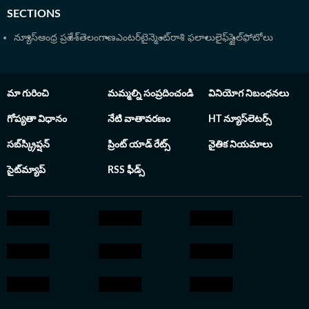
SECTIONS
న్యూస్
ఆంధ్ర ప్రదేశ్
తెలంగాణ
ఎంటర్‌టైన్మెంట్
రాశి ఫలాలు
లైఫ్‌స్టైల్
ఫోటోలు
మా గురించి
మమ్మల్ని సంప్రదించండి
వినియోగ నిబంధనలు
గోప్యతా విధానం
నేటి వాతావరణం
HT న్యూస్‌లెటర్స్
సబ్‌స్క్రిప్షన్
ప్రింట్ యాడ్ రేట్స్
నైతిక నియమాలు
సైట్‌మ్యాప్
RSS ఫీడ్స్