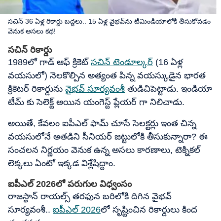
సచిన్ 36 ఏళ్ల రికార్డు బద్దలు.. 15 ఏళ్ల వైభవ్‌ను టీమిండియాలోకి తీసుకోవడం
వెనుక అసలు కథ!
సచిన్ రికార్డు
1989లో గాడ్ ఆఫ్ క్రికెట్
సచిన్ టెండూల్కర్
(16 ఏళ్ల
వయసులో) నెలకొల్పిన అత్యంత పిన్న వయస్కుడైన భారత
క్రికెటర్ రికార్డును
వైభవ్ సూర్యవంశీ
తుడిచిపెట్టాడు. ఇండియా
టీమ్ కు సెలెక్ట్ అయిన యంగెస్ట్ ప్లేయర్ గా నిలిచాడు.
అయితే, కేవలం ఐపీఎల్ ఫామ్ చూసే సెలక్టర్లు ఇంత చిన్న
వయసులోనే అతడిని సీనియర్ జట్టులోకి తీసుకున్నారా? ఈ
సంచలన నిర్ణయం వెనుక ఉన్న అసలు కారణాలు, టెక్నికల్
లెక్కలు ఏంటో ఇక్కడ విశ్లేషిద్దాం.
ఐపీఎల్ 2026లో పరుగుల విధ్వంసం
రాజస్థాన్ రాయల్స్ తరఫున బరిలోకి దిగిన వైభవ్
సూర్యవంశీ..
ఐపీఎల్ 2026
లో సృష్టించిన రికార్డులు కింద