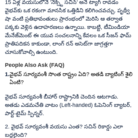
15 ఏళ్ల వయసులోనే 'నెక్స్ట్ సచిన్' అనే ట్యాగ్ రావడం
వైభవ్‌కు ఒక రకంగా మానసిక ఒత్తిడిని కలిగించవచ్చు. పృథ్వీ
షా వంటి ప్రతిభావంతులు ప్రారంభంలో మెరిసి ఆ తర్వాత
పక్కకు వెళ్లిన ఉదాహరణలు ఉన్నాయి. కాబట్టి, టీమిండియా
మేనేజ్‌మెంట్ ఈ యువ సంచలనాన్ని కేవలం ఒక సీజన్ ఫామ్
ప్రాతిపదికన కాకుండా, లాంగ్ రన్ అసెట్‌గా జాగ్రత్తగా
చూసుకోవాల్సి ఉంటుంది.
People Also Ask (FAQ)
వైభవ్ సూర్యవంశీ సొంత రాష్ట్రం ఏది? అతడి బ్యాటింగ్ శైలి
ఏంటి?
వైభవ్ సూర్యవంశీ బీహార్ రాష్ట్రానికి చెందిన ఆటగాడు.
అతడు ఎడమచేతి వాటం (Left-handed) ఓపెనింగ్ బ్యాటర్,
పార్ట్-టైమ్ స్పిన్నర్.
2. వైభవ్ సూర్యవంశీ వయసు ఎంత? సచిన్ రికార్డు ఎలా
బద్దలైంది?