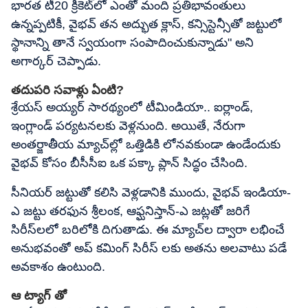
భారత టీ20 క్రికెట్‌లో ఎంతో మంది ప్రతిభావంతులు
ఉన్నప్పటికీ, వైభవ్ తన అద్భుత క్లాస్, కన్సిస్టెన్సీతో జట్టులో
స్థానాన్ని తానే స్వయంగా సంపాదించుకున్నాడు" అని
అగార్కర్ చెప్పాడు.
తదుపరి సవాళ్లు ఏంటి?
శ్రేయస్ అయ్యర్ సారథ్యంలో టీమిండియా.. ఐర్లాండ్,
ఇంగ్లాండ్ పర్యటనలకు వెళ్లనుంది. అయితే, నేరుగా
అంతర్జాతీయ మ్యాచ్‌ల్లో ఒత్తిడికి లోనవకుండా ఉండేందుకు
వైభవ్ కోసం బీసీసీఐ ఒక పక్కా ప్లాన్ సిద్ధం చేసింది.
సీనియర్ జట్టుతో కలిసి వెళ్లడానికి ముందు, వైభవ్ ఇండియా-
ఎ జట్టు తరఫున శ్రీలంక, ఆఫ్ఘనిస్తాన్-ఎ జట్లతో జరిగే
సిరీస్‌లలో బరిలోకి దిగుతాడు. ఈ మ్యాచ్‌ల ద్వారా లభించే
అనుభవంతో అప్ కమింగ్ సిరీస్ లకు అతను అలవాటు పడే
అవకాశం ఉంటుంది.
ఆ ట్యాగ్ తో