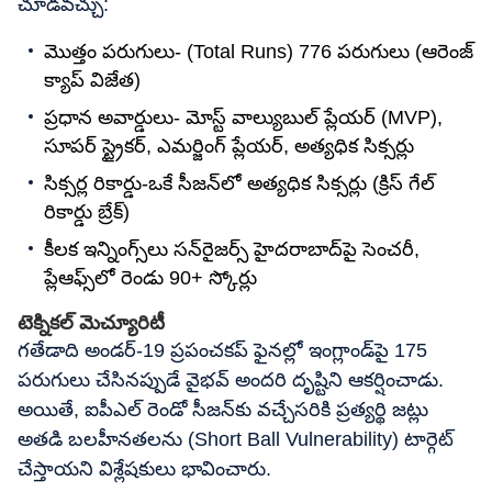
చూడవచ్చు:
మొత్తం పరుగులు- (Total Runs) 776 పరుగులు (ఆరెంజ్
క్యాప్ విజేత)
ప్రధాన అవార్డులు- మోస్ట్ వాల్యుబుల్ ప్లేయర్ (MVP),
సూపర్ స్ట్రైకర్, ఎమర్జింగ్ ప్లేయర్, అత్యధిక సిక్సర్లు
సిక్సర్ల రికార్డు-ఒకే సీజన్‌లో అత్యధిక సిక్సర్లు (క్రిస్ గేల్
రికార్డు బ్రేక్)
కీలక ఇన్నింగ్స్‌లు సన్‌రైజర్స్ హైదరాబాద్‌పై సెంచరీ,
ప్లేఆఫ్స్‌లో రెండు 90+ స్కోర్లు
టెక్నికల్ మెచ్యూరిటీ
గతేడాది అండర్-19 ప్రపంచకప్ ఫైనల్లో ఇంగ్లాండ్‌పై 175
పరుగులు చేసినప్పుడే వైభవ్ అందరి దృష్టిని ఆకర్షించాడు.
అయితే, ఐపీఎల్ రెండో సీజన్‌కు వచ్చేసరికి ప్రత్యర్థి జట్లు
అతడి బలహీనతలను (Short Ball Vulnerability) టార్గెట్
చేస్తాయని విశ్లేషకులు భావించారు.