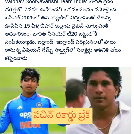
Vaibhav Sooryavanshi Team India: భారత క్రికెట్
చరిత్రలో ఎవరూ ఊహించని ఒక సంచలనం నమోదైంది.
ఐపీఎల్ 2026లో తన బ్యాటింగ్ విధ్వంసంతో దేశాన్ని
ఊపేసిన 15 ఏళ్ల బీహార్ కుర్రాడు వైభవ్ సూర్యవంశీ
అధికారికంగా భారత సీనియర్ టి20 జట్టులోకి
ఎంపికయ్యాడు. ఐర్లాండ్, ఇంగ్లాండ్ పర్యటనలతో పాటు
రానున్న ఏషియన్ గేమ్స్ స్క్వాడ్‌లో సెలక్టర్లు అతనికి చోటు
కల్పించారు.