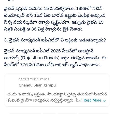
వైభవ్ ప్రస్తుత వయసు 15 సంవత్సరాలు. 1989లో సచిన్
టెండూల్కర్ తన 16వ ఏట భారత జట్టుకు ఎంపికై అత్యంత
పిన్న వయస్కుడిగా రికార్డు సృష్టించగా, ఇప్పుడు వైభవ్ 15
ఏళ్లకే ఎంపికై ఆ 36 ఏళ్ల రికార్డును బ్రేక్ చేశాడు.
3. వైభవ్ సూర్యవంశీ ఐపీఎల్‌లో ఏ జట్టుకు ఆడుతున్నాడు?
వైభవ్ సూర్యవంశీ ఐపీఎల్ 2026 సీజన్‌లో రాజస్థాన్
రాయల్స్ (Rajasthan Royals) జట్టు తరఫున ఆడాడు. ఈ
సీజన్‌లో 776 పరుగులు చేసి ఆరెంజ్ క్యాప్ సాధించాడు.
ABOUT THE AUTHOR
Chandu Shanigarapu
చందు శనిగారపు ప్రస్తుతం హిందూస్థాన్ టైమ్స్ తెలుగులో సీనియర్
కంటెంట్ రైట‌ర్‌గా బాధ్యతలు నిర్వర్తిస్తున్నారు. మీడియా రంగంలో
Read More
ఎనిమిదేళ్లకు పైగా అనుభవం ఆయన సొంతం. 2025 నుంచి
డిజిటల్ మీడియాలోనూ తనదైన ముద్ర వేస్తున్నారు. సినిమా