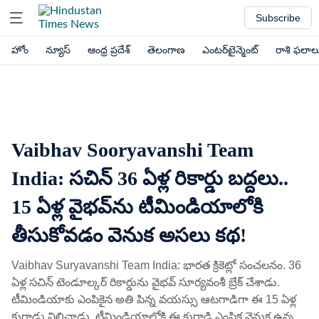
Subscribe
హోం
న్యూస్
ఆంధ్ర ప్రదేశ్
తెలంగాణ
ఎంటర్‌టైన్మెంట్
రాశి ఫలాల
Vaibhav Sooryavanshi Team
India: సచిన్ 36 ఏళ్ల రికార్డు బద్దలు..
15 ఏళ్ల వైభవ్‌ను టీమిండియాలోకి
తీసుకోవడం వెనుక అసలు కథ!
Vaibhav Suryavanshi Team India: భారత క్రికెట్లో సంచలనం. 36
ఏళ్ల సచిన్ టెండూల్కర్ రికార్డును వైభవ్ సూర్యవంశీ బ్రేక్ చేశాడు.
టీమిండియాకు ఎంపికైన అతి పిన్న వయస్సు ఆటగాడిగా ఈ 15 ఏళ్ల
కుర్రాడు నిలిచాడు. టీమిండియాలోకి ఈ కుర్రాడి ఎంపిక వెనుక ఉన్న