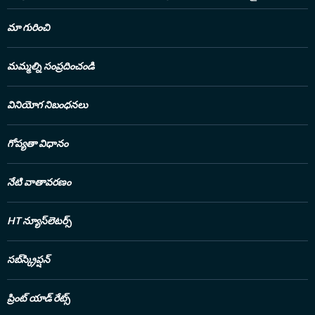
సంబంధించిన ఈటీవీ భార
చేసిన స్పెషల్ డెస్క్ ల
మా గురించి
జర్నలిజం స్కూల్ లో కొద్
జర్నలిస్టులకు పాఠాలు
ఉంది.2022లో హిందుస్తా
మమ్మల్ని సంప్రదించండి
చేరారు. అద్భుతమైన పనిత
చేస్తున్న సంస్థలో 202
ప్రతిష్టాత్మకమైన 'లాంగ్వే
వినియోగ నిబంధనలు
అందుకున్నారు. పలుమార్లు
అవార్డులు దక్కించుకున్
జర్నలిజంలో ఆయన చూపిస్
గోప్యతా విధానం
సేకరణలో ఆయన పాటించే 
నిదర్శనం.హైదరాబాద్ లో
బీఎస్సీలో డిగ్రీ పట్టా పొ
నేటి వాతావరణం
విశ్వవిద్యాలయం నుంచి
కమ్యూనికేషన్ లో పీజీ పూ
మంచి ప్రతిభకు గానూ యూన
HT న్యూస్‌లెటర్స్
మెడల్ ను పొందారు. ఆ 
యూనివర్శిటీ క్యాంపస్ నుం
పొందారు.
Read Less
సబ్‌స్క్రిప్షన్
ప్రింట్ యాడ్ రేట్స్