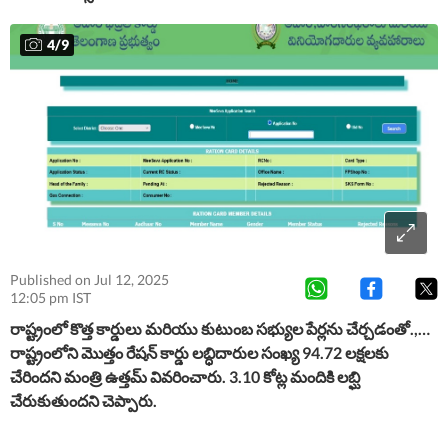
4
/
9
Published on Jul 12, 2025
12:05 pm IST
రాష్ట్రంలో కొత్త కార్డులు మరియు కుటుంబ సభ్యుల పేర్లను చేర్చడంతో.,…
రాష్ట్రంలోని మొత్తం రేషన్ కార్డు లబ్ధిదారుల సంఖ్య 94.72 లక్షలకు
చేరిందని మంత్రి ఉత్తమ్ వివరించారు. 3.10 కోట్ల మందికి లబ్ఘి
చేరుకుతుందని చెప్పారు.