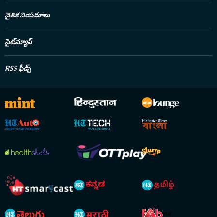
నైతిక నియమాలు
సైట్‌మ్యాప్
RSS ఫీడ్స్