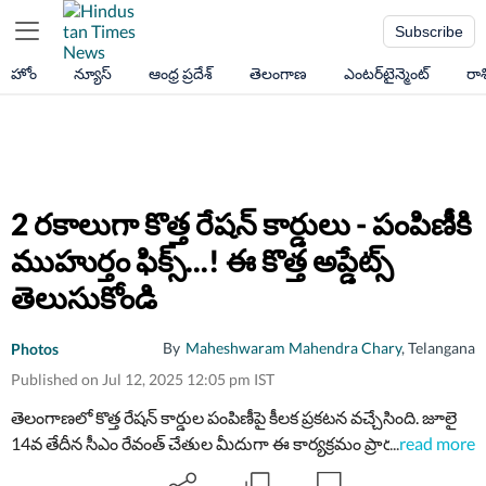
Subscribe
హోం
న్యూస్
ఆంధ్ర ప్రదేశ్
తెలంగాణ
ఎంటర్‌టైన్మెంట్
రా
2 రకాలుగా కొత్త రేషన్ ​కార్డులు - పంపిణీకి
ముహుర్తం ఫిక్స్...! ఈ కొత్త అప్డేట్స్
తెలుసుకోండి
By
Maheshwaram Mahendra Chary
, Telangana
Photos
Published on Jul 12, 2025 12:05 pm IST
తెలంగాణలో కొత్త రేషన్ కార్డుల పంపిణీపై కీలక ప్రకటన వచ్చేసింది. జూలై
14వ తేదీన సీఎం రేవంత్ చేతుల మీదుగా ఈ కార్యక్రమం ప్రారంభం
...
read more
కానుంది. ఈ మేరకు రాష్ట్ర పౌరసరఫరాల శాఖ మంత్రి ఉత్తమ్ కుమార్ రెడ్డి