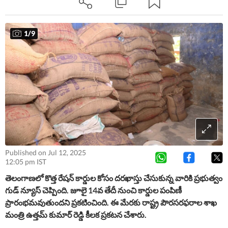
ప్రకటించారు. 2 రకాల కార్డులను పంపిణీ చేయనున్నట్లు తెలిపారు.
ముఖ్యమైన వివరాలను తెలుసుకోండి….
1
/
9
Published on Jul 12, 2025
12:05 pm IST
తెలంగాణలో కొత్త రేషన్ కార్డుల కోసం దరఖాస్తు చేసుకున్న వారికి ప్రభుత్వం
గుడ్ న్యూస్ చెప్పింది. జూలై 14వ తేదీ నుంచి కార్డుల పంపిణీ
ప్రారంభమవుతుందని ప్రకటించింది. ఈ మేరకు రాష్ట్ర పౌరసరఫరాల శాఖ
మంత్రి ఉత్తమ్ కుమార్ రెడ్డి కీలక ప్రకటన చేశారు.