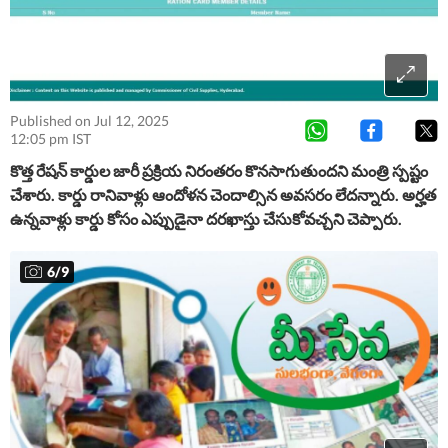
Published on Jul 12, 2025
12:05 pm IST
కొత్త రేషన్ కార్డుల జారీ ప్రక్రియ నిరంతరం కొనసాగుతుందని మంత్రి స్పష్టం
చేశారు. కార్డు రానివాళ్లు ఆందోళన చెందాల్సిన అవసరం లేదన్నారు. అర్హత
ఉన్నవాళ్లు కార్డు కోసం ఎప్పుడైనా దరఖాస్తు చేసుకోవచ్చని చెప్పారు.
6
/
9