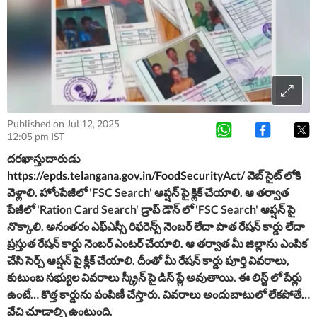
Published on Jul 12, 2025
12:05 pm IST
దరఖాస్తుదారుడు
https://epds.telangana.gov.in/FoodSecurityAct/
వెబ్ సైట్ లోకి
వెళ్లాలి. హోంపేజీలో 'FSC Search' ఆప్షన్ పై క్లిక్ చేయాలి. ఆ తర్వాత
పేజీలో 'Ration Card Search' డ్రాప్ డౌన్ లో 'FSC Search' ఆప్షన్ పై
నొక్కాలి. అనంతరం ఎఫ్ఎస్సీ రిఫరెన్స్ నెంబర్ లేదా పాత రేషన్ కార్డు లేదా
ప్రస్తుత రేషన్ కార్డు నెంబర్ ఎంటర్ చేయాలి. ఆ తర్వాత మీ జిల్లాను ఎంపిక
చేసి సెర్చ్ ఆప్షన్ పై క్లిక్ చేయాలి. దీంతో మీ రేషన్ కార్డు పూర్తి వివరాలు,
కుటుంబ సభ్యుల వివరాలు స్క్రీన్ పై డిస్ ప్లే అవుతాయి. ఈ లిస్ట్ లో పేర్లు
ఉంటే… కొత్త కార్డును పంపిణీ చేస్తారు. వివరాలు అందుబాటులో లేకపోతే…
వేచి చూడాల్సి ఉంటుంది.