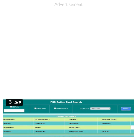
5
/
9