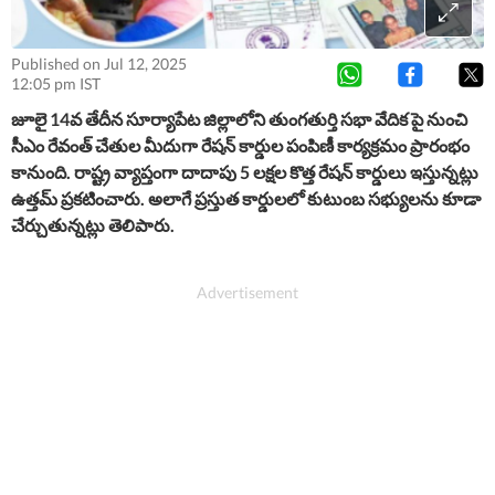
Published on Jul 12, 2025
12:05 pm IST
జూలై 14వ తేదీన సూర్యాపేట జిల్లాలోని తుంగతుర్తి సభా వేదిక పై నుంచి
సీఎం రేవంత్ చేతుల మీదుగా రేషన్ కార్డుల పంపిణీ కార్యక్రమం ప్రారంభం
కానుంది. రాష్ట్ర వ్యాప్తంగా దాదాపు 5 లక్షల కొత్త రేషన్ కార్డులు ఇస్తున్నట్లు
ఉత్తమ్ ప్రకటించారు. అలాగే ప్రస్తుత కార్డులలో కుటుంబ సభ్యులను కూడా
చేర్చుతున్నట్లు తెలిపారు.