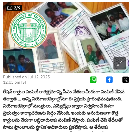
2
/
9
Published on Jul 12, 2025
12:05 pm IST
రేషన్ కార్డుల పంపిణీ కార్యక్రమాన్ని సీఎం చేతుల మీదుగా పంపిణీ చేసిన
తర్వాత…. అన్ని నియోజకవర్గాల్లోనూ ఈ ప్రక్రియ ప్రారంభమవుతుంది.
నియోజకవర్గాల్లో మంత్రులు, ఎమ్మెల్యేల ద్వారా నిర్వహించే దిశగా
ప్రభుత్వం కార్యాచరణను సిద్ధం చేసింది. ఇందుకు అనుగుణంగా కొత్త
కార్డులను నేరుగా లబ్ధిదారులకు పంపిణీ చేస్తారు. పంపిణీ చేసే తేదీలతో
పాటు ప్రాంతాలను స్థానిక అధికారులు ప్రకటిస్తారు. ఆ తేదీలకు