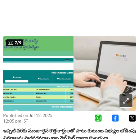
7
/
9
Published on Jul 12, 2025
12:05 pm IST
ఇప్పటి వరకు మంజూరైన కొత్త కార్డులతో పాటు కుటుంబ సభ్యుల జోడింపు
వివరాలను పౌరసరఫరాల శాఖ వెబ్ సైట్ ద్వారా సులభంగా