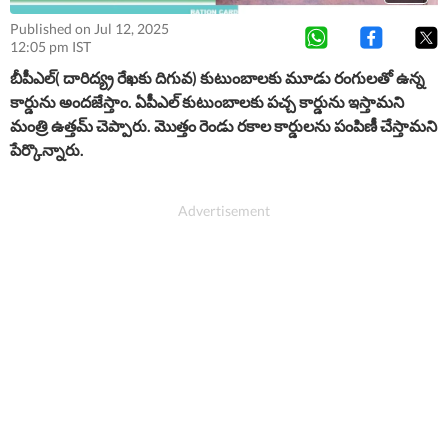
Published on Jul 12, 2025
12:05 pm IST
బీపీఎల్( దారిద్య్ర రేఖకు దిగువ) కుటుంబాలకు మూడు రంగులతో ఉన్న
కార్డును అందజేస్తాం. ఏపీఎల్ కుటుంబాలకు పచ్చ కార్డును ఇస్తామని
మంత్రి ఉత్తమ్ చెప్పారు. మొత్తం రెండు రకాల కార్డులను పంపిణీ చేస్తామని
పేర్కొన్నారు.