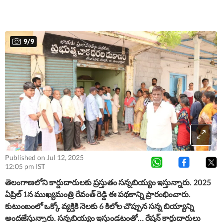
9
/
9
Published on Jul 12, 2025
12:05 pm IST
తెలంగాణలోని కార్డుదారులకు ప్రస్తుతం సన్నబియ్యం ఇస్తున్నారు. 2025
ఏప్రిల్ 1న ముఖ్యమంత్రి రేవంత్ రెడ్డి ఈ పథకాన్ని ప్రారంభించారు.
కుటుంబంలో ఒక్కో వ్యక్తికి నెలకు 6 కిలోల చొప్పున సన్న బియ్యాన్ని
అందజేస్తున్నారు. సన్నబియ్యం ఇస్తుండటంతో… రేషన్ కార్డుదారులు