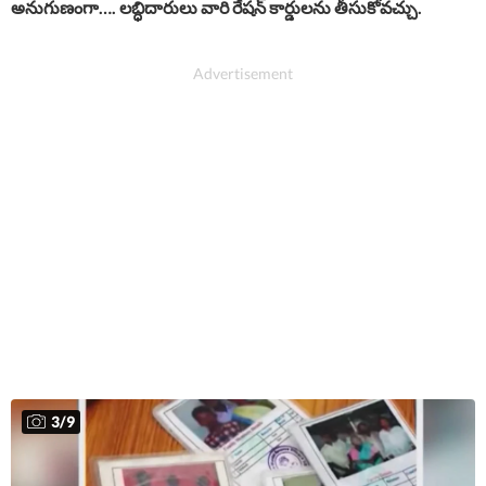
అనుగుణంగా…. లబ్ధిదారులు వారి రేషన్ కార్డులను తీసుకోవచ్చు.
3
/
9