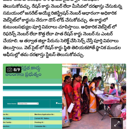
తెలుసుకోవచ్చు. రేషన్ కార్డు నెంబర్ లేదా మీసేవలో దరఖాస్తు చేసుకున్న
సమయంలో జనరేట్ అయ్యే రిజిస్ట్రేషన్ నెంబర్ ఆధారంగా అధికారిక
వెబ్‌సైట్‌లో కార్డును నేరుగా డౌన్ లోడ్ చేసుకోవచ్చు. ఈ కార్డులో
కుటుంబసభ్యుల పూర్తి వివరాలు చూపిస్తాయి. అధికారిక వెబ్‌సైట్‌ లో
రిఫరెన్స్ నెంబర్ లేదా కొత్త లేదా పాత రేషన్ కార్డు నెంబర్ ను ఎంటర్
చేయాలి. ఆ తర్వాత జిల్లా పేరును సెలెక్ట్ చేసి సెర్చ్ చేస్తే పూర్తి వివరాలు
తెలుస్తాయి. వెబ్ సైట్ లో రేషన్ కార్డు స్థితి తెలియకపోతే స్థానిక మండల
ఆఫీసుల్లో తమ దరఖాస్తు స్టేటస్ తెలుసుకోవచ్చు.
8
/
9