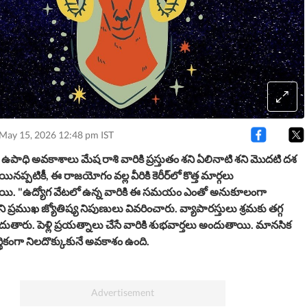
 May 15, 2026 12:48 pm IST
త్త ఉపాధి అవకాశాలు
మేష రాశి వారికి ప్రస్తుతం శని ఏలినాటి శని మొదటి దశ
ినప్పటికీ, ఈ రాజయోగం వల్ల వీరికి కెరీర్‌లో కొత్త మార్గలు
యి. "ఉద్యోగ వేటలో ఉన్న వారికి ఈ సమయం ఎంతో అనుకూలంగా
 ప్రముఖ జ్యోతిష్య నిపుణులు వివరించారు. వ్యాపారస్తులు శ్రమకు తగ్గ
దుతారు. పెళ్లి ప్రయత్నాలు చేసే వారికి శుభవార్తలు అందుతాయి. మానసిక
 ఆర్థికంగా నిలదొక్కుకునే అవకాశం ఉంది.