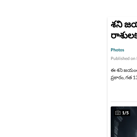
శని జ
రాశులక
Photos
Published on
ఈ శని జయంతి
ప్రకారం, గత 1
16న తెల్లవార
ముగుస్తుంది.
1
/
5