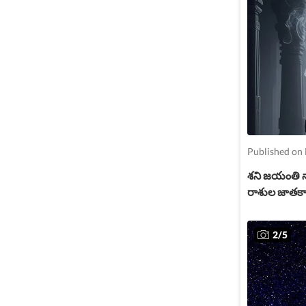
Published on
శని జయంతి న
రాశుల జాతకాల
2
/
5