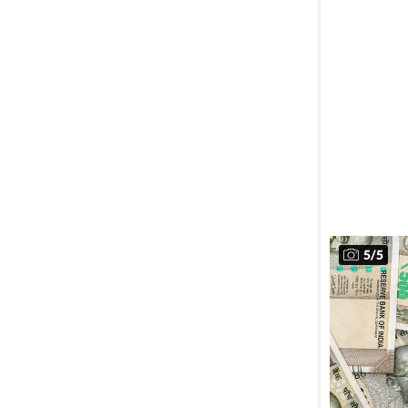
5
/
5