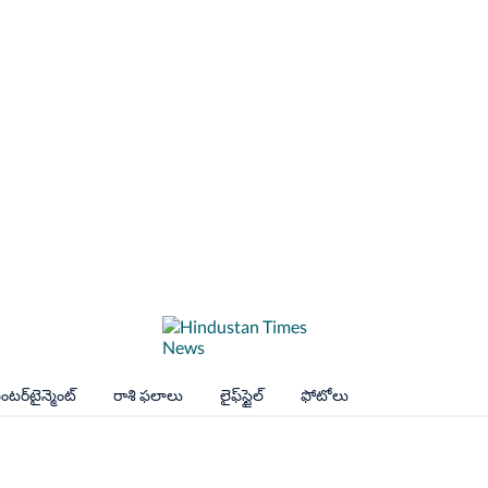
ంటర్‌టైన్మెంట్
రాశి ఫలాలు
లైఫ్‌స్టైల్
ఫోటోలు