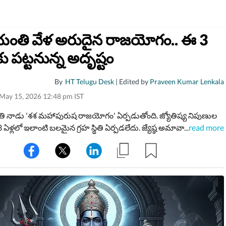
యంతి వేళ అరుదైన రాజయోగం.. ఈ 3
ు పట్టనున్న అదృష్టం
By
HT Telugu Desk
| Edited by
Praveen Kumar Lenkala
 May 15, 2026 12:48 pm IST
 నాడు 'శశ మహాపురుష రాజయోగం' ఏర్పడుతోంది. జ్యోతిష్య నిపుణుల
3 ఏళ్లలో ఇలాంటి బలమైన గ్రహ స్థితి ఏర్పడలేదు. జ్యేష్ఠ అమావాస్య తిథి మే
...
read more
ుజామున 5:11 గంటలకు ప్రారంభమై, మే 17న అర్థరాత్రి 1:30 గంటలకు