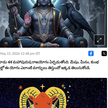
 May 15, 2026 12:48 pm IST
ాడు శశ మహాపురుష రాజయోగం ఏర్పడుతోంది. మేషం, మీనం, కుంభ
్లో ఈ యోగం ఎలాంటి మార్పులు తెస్తుందో ఇక్కడ తెలుసుకోండి.