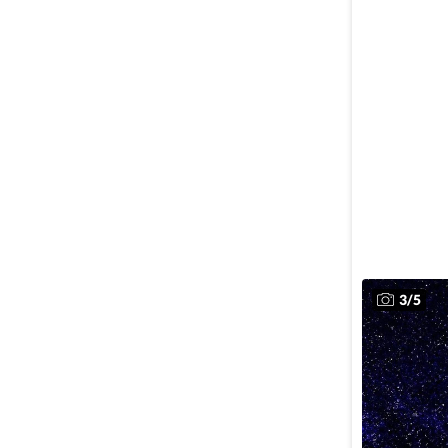
3
/
5