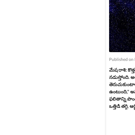
Published on
మేష రాశి: కొ
నడుస్తోంది. అయ
తెరుచుకుంటా
ఉంటుంది," అని
ఫలితాన్ని పొం
ఒత్తిడి తగ్గి,