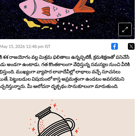
 May 15, 2026 12:48 pm IST
కి శశ రాజయోగం వల్ల మిశ్రమ ఫలితాలు ఉన్నప్పటికీ, క్రమశిక్షణతో పనిచేసే
ేవుడు అండగా ఉంటాడు. గత కొంతకాలంగా వేధిస్తున్న సమస్యల నుంచి వీరికి
తుంది. ముఖ్యంగా వ్యాపార లావాదేవీల్లో లాభాలు వచ్చే సూచనలు
ితే, పెట్టుబడుల విషయంలో కాస్త అప్రమత్తంగా ఉండటం అవసరమని
్చరిస్తున్నారు. మీ ఆలోచనా దృక్పథం సానుకూలంగా మారుతుంది.