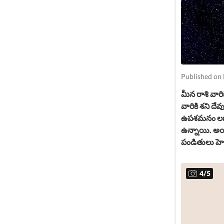
Published on
మీన రాశి వారి
వారికి శని ద
ఉపశమనం లభిస్
ఉన్నాయి. అయ
పండితులు హెచ
4
/
5