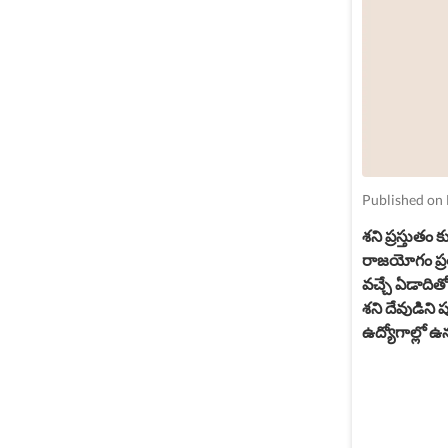
Published on
శని ప్రస్తుతం
రాజయోగం ప్రత్య
వచ్చే ఏడాదితో
శని దేవుడిని
ఉద్యోగాల్లో ఉ