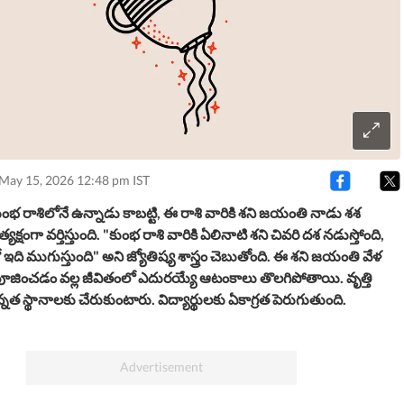
 May 15, 2026 12:48 pm IST
 కుంభ రాశిలోనే ఉన్నాడు కాబట్టి, ఈ రాశి వారికి శని జయంతి నాడు శశ
క్షంగా వర్తిస్తుంది. "కుంభ రాశి వారికి ఏలినాటి శని చివరి దశ నడుస్తోంది,
 ఇది ముగుస్తుంది" అని జ్యోతిష్య శాస్త్రం చెబుతోంది. ఈ శని జయంతి వేళ
 పూజించడం వల్ల జీవితంలో ఎదురయ్యే ఆటంకాలు తొలగిపోతాయి. వృత్తి
న్నత స్థానాలకు చేరుకుంటారు. విద్యార్థులకు ఏకాగ్రత పెరుగుతుంది.