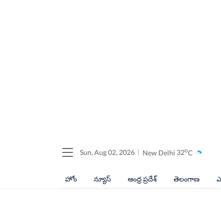
o
Sun, Aug 02, 2026
New Delhi
32
C
హోం
న్యూస్
ఆంధ్ర ప్రదేశ్
తెలంగాణ
ఎ