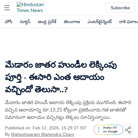
Subscribe
హోం
న్యూస్
ఆంధ్ర ప్రదేశ్
తెలంగాణ
ఎంటర్‌టైన్మెంట్
రాశి ఫలాల
మేడారం జాతర హుండీల లెక్కింపు
పూర్తి - ఈసారి ఎంత ఆదాయం
వచ్చిందో తెలుసా..?
మేడారం జాతర హుండీ ఆదాయ లెక్కింపు ప్రక్రియ ముగిసింది. ఈసారి
వచ్చిన ఆదాయాన్ని రూ.13.25 కోట్లుగా ప్రకటించారు.గత జాతరతో
సమానంగా ఆదాయం వచ్చినట్లు లెక్కలు సూచిస్తున్నాయి.
Published on: Feb 12, 2026, 15:29:37 IST
Prefer HT
on Google
By
Maheshwaram Mahendra Chary