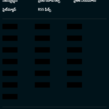
సబ్‌స్క్రిప్షన్
ప్రింట్ యాడ్ రేట్స్
నైతిక నియమాలు
సైట్‌మ్యాప్
RSS ఫీడ్స్