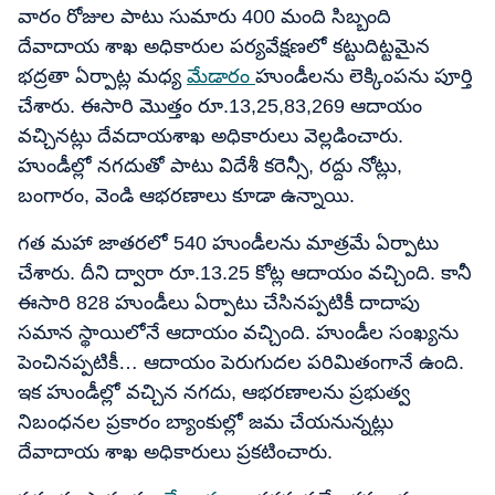
వారం రోజుల పాటు సుమారు 400 మంది సిబ్బంది
దేవాదాయ శాఖ అధికారుల పర్యవేక్షణలో కట్టుదిట్టమైన
భద్రతా ఏర్పాట్ల మధ్య
మేడారం
హుండీలను లెక్కింపను పూర్తి
చేశారు. ఈసారి మొత్తం రూ.13,25,83,269 ఆదాయం
వచ్చినట్లు దేవదాయశాఖ అధికారులు వెల్లడించారు.
హుండీల్లో నగదుతో పాటు విదేశీ కరెన్సీ, రద్దు నోట్లు,
బంగారం, వెండి ఆభరణాలు కూడా ఉన్నాయి.
గత మహా జాతరలో 540 హుండీలను మాత్రమే ఏర్పాటు
చేశారు. దీని ద్వారా రూ.13.25 కోట్ల ఆదాయం వచ్చింది. కానీ
ఈసారి 828 హుండీలు ఏర్పాటు చేసినప్పటికీ దాదాపు
సమాన స్థాయిలోనే ఆదాయం వచ్చింది. హుండీల సంఖ్యను
పెంచినప్పటికీ… ఆదాయం పెరుగుదల పరిమితంగానే ఉంది.
ఇక హుండీల్లో వచ్చిన నగదు, ఆభరణాలను ప్రభుత్వ
నిబంధనల ప్రకారం బ్యాంకుల్లో జమ చేయనున్నట్లు
దేవాదాయ శాఖ అధికారులు ప్రకటించారు.