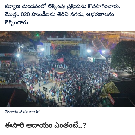
కల్యాణ మండపంలో లెక్కింపు ప్రక్రియను కొనసాగించారు.
మొత్తం 828 హుండీలను తెరిచి నగదు, ఆభరణాలను
లెక్కించారు.
మేడారం మహా జాతర
ఈసారి ఆదాయం ఎంతంటే..?