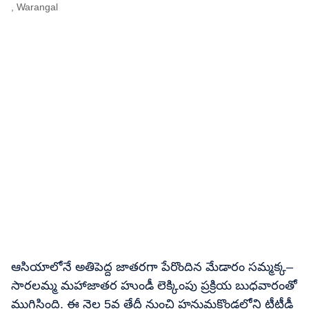
, Warangal
ఆసియాలోనే అతిపెద్ద జాతరగా పేరొందిన మేడారం సమ్మక్క–
సారలమ్మ మహాజాతర హుండీ లెక్కింపు ప్రక్రియ బుధవారంతో
ముగిసింది. ఈ నెల 5వ తేదీ నుంచి హనుమకొండలోని టీటీడీ