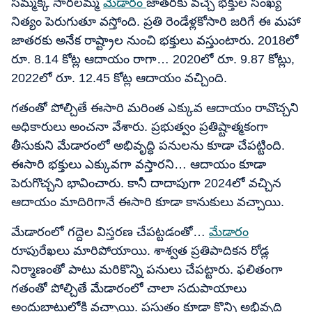
సమ్మక్క సారలమ్మ
మేడారం
జాతరకు వచ్చే భక్తుల సంఖ్య
నిత్యం పెరుగుతూ వస్తోంది. ప్రతి రెండేళ్లకోసారి జరిగే ఈ మహా
జాతరకు అనేక రాష్ట్రాల నుంచి భక్తులు వస్తుంటారు. 2018లో
రూ. 8.14 కోట్ల ఆదాయం రాగా… 2020లో రూ. 9.87 కోట్లు,
2022లో రూ. 12.45 కోట్ల ఆదాయం వచ్చింది.
గతంతో పోల్చితే ఈసారి మరింత ఎక్కువ ఆదాయం రావొచ్చని
అధికారులు అంచనా వేశారు. ప్రభుత్వం ప్రతిష్టాత్మకంగా
తీసుకుని మేడారంలో అభివృద్ధి పనులను కూడా చేపట్టింది.
ఈసారి భక్తులు ఎక్కువగా వస్తారని… ఆదాయం కూడా
పెరుగొచ్చని భావించారు. కానీ దాదాపుగా 2024లో వచ్చిన
ఆదాయం మాదిరిగానే ఈసారి కూడా కానుకులు వచ్చాయి.
మేడారంలో గద్దెల విస్తరణ చేపట్టడంతో…
మేడారం
రూపురేఖలు మారిపోయాయి. శాశ్వత ప్రతిపాదికన రోడ్ల
నిర్మాణంతో పాటు మరికొన్ని పనులు చేపట్టారు. ఫలితంగా
గతంతో పోల్చితే మేడారంలో చాలా సదుపాయాలు
అందుబాటులోకి వచ్చాయి. ప్రస్తుతం కూడా కొన్ని అభివృద్ధి