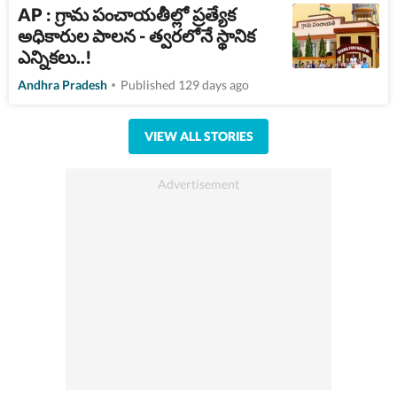
AP : గ్రామ పంచాయతీల్లో ప్రత్యేక
అధికారుల పాలన - త్వరలోనే స్థానిక
ఎన్నికలు..!
Andhra Pradesh
Published 129 days ago
VIEW ALL STORIES