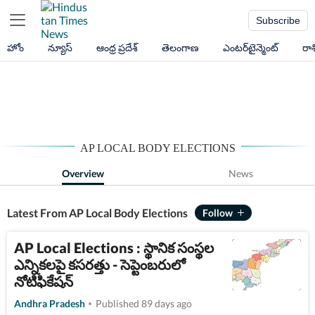
Subscribe
హోం
న్యూస్
ఆంధ్ర ప్రదేశ్
తెలంగాణ
ఎంటర్‌టైన్మెంట్
రా
AP LOCAL BODY ELECTIONS
Overview
News
Latest From AP Local Body Elections
AP Local Elections : స్థానిక సంస్థల
ఎన్నికలపై కసరత్తు - సెప్టెంబరులో
నోటిఫికేషన్
Andhra Pradesh
Published 89 days ago