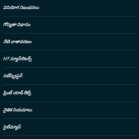
వినియోగ నిబంధనలు
గోప్యతా విధానం
నేటి వాతావరణం
HT న్యూస్‌లెటర్స్
సబ్‌స్క్రిప్షన్
ప్రింట్ యాడ్ రేట్స్
నైతిక నియమాలు
సైట్‌మ్యాప్