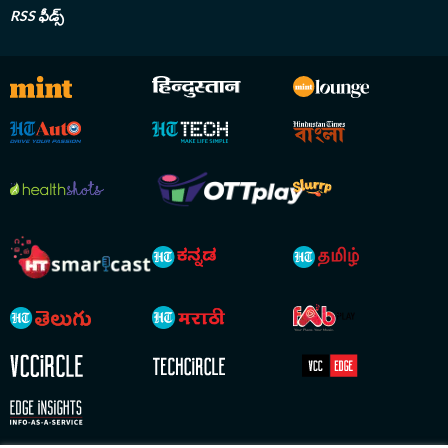
RSS ఫీడ్స్