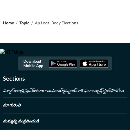
Home
/
Topic
/
Ap Local Body Elections
Sections
న్యూస్
ఆంధ్ర ప్రదేశ్
తెలంగాణ
ఎంటర్‌టైన్మెంట్
రాశి ఫలాలు
లైఫ్‌స్టైల్
ఫోటోలు
మా గురించి
మమ్మల్ని సంప్రదించండి