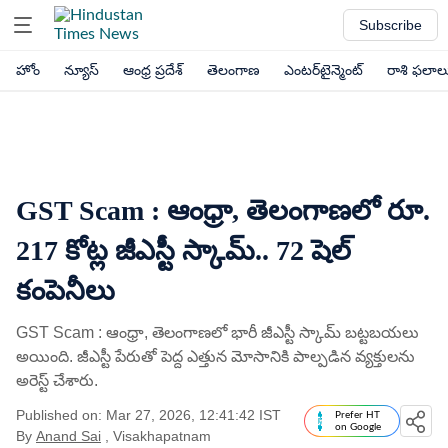
Subscribe
హోం
న్యూస్
ఆంధ్ర ప్రదేశ్
తెలంగాణ
ఎంటర్‌టైన్మెంట్
రాశి ఫలాల
GST Scam : ఆంధ్రా, తెలంగాణలో రూ.
217 కోట్ల జీఎస్టీ స్కామ్.. 72 షెల్
కంపెనీలు
GST Scam : ఆంధ్రా, తెలంగాణలో భారీ జీఎస్టీ స్కామ్ బట్టబయలు
అయింది. జీఎస్టీ పేరుతో పెద్ద ఎత్తున మోసానికి పాల్పడిన వ్యక్తులను
అరెస్ట్ చేశారు.
Published on: Mar 27, 2026, 12:41:42 IST
Prefer HT
on Google
By
Anand Sai
, Visakhapatnam