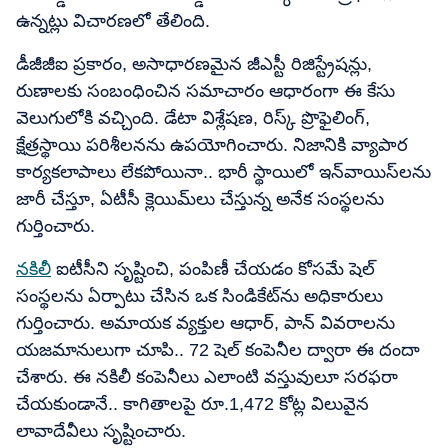
ఉన్నట్లు విచారణలో తేలింది.
డీజీజీఐ ప్రకారం, అసాధారణమైన జీఎస్టీ రిజిస్ట్రేషన్లు,
రుణాలకు సంబంధించిన సమాచారం ఆధారంగా ఈ కేసు
వెలుగులోకి వచ్చింది. డేటా విశ్లేషణ, రిస్క్ ప్రొఫైలింగ్,
క్షేత్రస్థాయి పరిశీలనను ఉపయోగించారు. నిజానికి వ్యాపార
కార్యకలాపాలు లేకపోయినా.. భారీ స్థాయిలో ఇన్‌వాయిస్‌లను
జారీ చేస్తూ, ఏటీసీ క్లెయిమ్‌లు చేస్తున్న అనేక సంస్థలను
గుర్తించారు.
నకిలీ
ఐటీసీని సృష్టించి, పంపిణీ చేయడం కోసమే షెల్
సంస్థలను ఏర్పాటు చేసిన ఒక సిండికేట్‌ను అధికారులు
గుర్తించారు. అమాయక వ్యక్తుల ఆధార్, పాన్ వివరాలను
యజమానులుగా చూపి.. 72 షెల్ కంపెనీల ద్వారా ఈ దందా
చేశారు. ఈ నకిలీ కంపెనీలు ఎలాంటి వస్తువులూ సరఫరా
చేయకుండానే.. కాగితాలపై రూ.1,472 కోట్ల విలువైన
లావాదేవీలు సృష్టించారు.