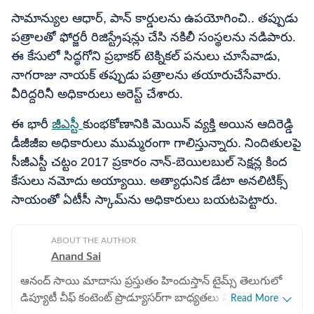
సామాన్యుల ఆధార్, పాన్ కార్డులను ఉపయోగించి.. తప్పుడు
పత్రాలతో ఫోర్జరీ రిజిస్ట్రేషన్లు చేసి నకిలీ సంస్థలను నడిపారు.
ఈ కేసులో సిద్ధగోని ప్రభాకర్ టెక్నికల్ పనులు చూసేవాడు,
నాగరాజు నాయక్‌ తప్పుడు పత్రాలను తయారుచేసేవారు.
వీరిద్దరినీ అధికారులు అరెస్ట్ చేశారు.
ఈ భారీ
జీఎస్టీ
కుంభకోణానికి మెయిన్ వ్యక్తి అయిన ఆదిరెడ్డి
డీజీజీఐ అధికారులు ముమ్మరంగా గాలిస్తున్నారు. నిందితులపై
సీజీఎస్టీ చట్టం 2017 ప్రకారం నాన్-బెయిలబుల్ సెక్షన్ల కింద
కేసులు నమోదు అయ్యాయి. అత్యాధునిక డేటా అనలిటిక్స్
సాయంతో ఏటీసీ స్కామ్‌ను అధికారులు బయటపెట్టారు.
ABOUT THE AUTHOR
Anand Sai
ఆనంద్ సాయి మాదాసు ప్రస్తుతం హిందుస్తాన్ టైమ్స్ తెలుగులో
డిప్యూటీ చీఫ్ కంటెంట్ ప్రొడ్యూసర్‌గా బాధ్యతలు నిర్వర్తిస్తున్నారు.
Read More