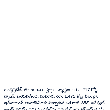
ఆంధ్రప్రదేశ్, తెలంగాణ రాష్ట్రాల వ్యాప్తంగా రూ. 217 కోట్ల
స్కామ్ బయపడింది. సుమారు రూ. 1,472 కోట్ల విలువైన
ఇన్‌వాయిస్ లావాదేవీలకు పాల్పడిన ఒక భారీ నకిలీ ఇన్‌పుట్
ట్యాక్స్ క్రెడిట్ (ITC) సిండికేట్‌ను డైరెక్టరేట్ జనరల్ ఆఫ్ జీఎస్టీ