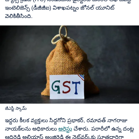
ఇంటెలిజెన్స్ (డీజీజీఐ) విశాఖపట్నం జోనల్ యూనిట్
వెలికితీసింది.
జీఎస్టీ స్కామ్
ఇద్దరు కీలక వ్యక్తులు సిద్దగోని ప్రభాకర్, రమావత్ నాగరాజు
నాయక్‌లను అధికారులు
అరెస్టు
చేశారు. పరారీలో ఉన్న దంట్ల
ఆదిరెడ్డి అలియాస్ అంజిరెడ్డి ఈ నెట్‌వర్క్‌కు సూత్రధారిగా