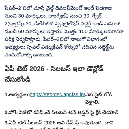
పేపర్‌–2 బిలో చూస్తే చైల్డ్‌ డెవలప్‌మెంట్‌ అండ్‌ పెడగాజి
నుంచి 30 మార్కులు, లాంగ్వేజ్‌1 నుంచి 30, గ్వేజ్‌
2(ఇంగ్లిష్‌)-30, డిజేబిలిటీ స్పెషలైజేషన్‌ సబ్జెక్ట్‌ అండ్‌ పెడగాజి
నుంచి 60 మార్కులు ఇస్తారు. మొత్తం 150 మార్కులకుగానూ
పరీక్ష నిర్వహిస్తారు. పేపర్‌–2బిలో నాలుగో విభాగంలో
అభ్యర్థులు స్పెషల్‌ ఎడ్యుకేషన్‌ కోర్సులో చదివిన సబ్జెక్ట్‌ను
ఎంచుకోవాల్సి ఉంటుంది.
ఏపీ టెట్ 2026 - సిలబస్ ఇలా డౌన్లోడ్
చేసుకోండి
అభ్యర్థులు
https://tet2dsc.apcfss.in/
వెబ్ సైట్ లోకి
వెళ్లాలి.
హోం పేజీలో కనిపించే సిలబస్ అనే ఆప్షన్ పై క్లిక్ చేయాలి.
ఏపీ టెట్ సిలబస్ 2026 అని డిస్ ప్లే అవుతుంది. దాని