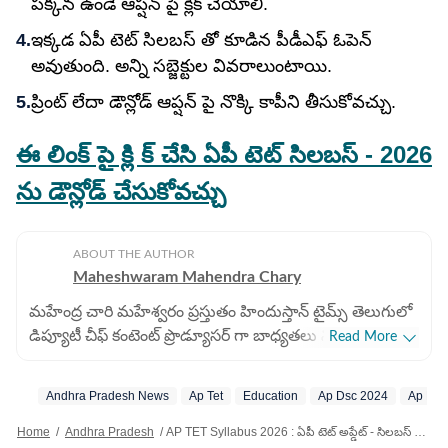
పక్కన ఉండే ఆప్షన్ పై క్లిక్ చేయాలి.
ఇక్కడ ఏపీ టెట్ సిలబస్ తో కూడిన పీడీఎఫ్ ఓపెన్
అవుతుంది. అన్ని సబ్జెక్టుల వివరాలుంటాయి.
ప్రింట్ లేదా డౌన్లోడ్ ఆప్షన్ పై నొక్కి కాపీని తీసుకోవచ్చు.
ఈ లింక్ పై క్లి క్ చేసి ఏపీ టెట్ సిలబస్ - 2026
ను డౌన్లోడ్ చేసుకోవచ్చు
ABOUT THE AUTHOR
Maheshwaram Mahendra Chary
మహేంద్ర చారి మహేశ్వరం ప్రస్తుతం హిందుస్తాన్ టైమ్స్ తెలుగులో
డిప్యూటీ చీఫ్ కంటెంట్ ప్రొడ్యూసర్ గా బాధ్యతలు నిర్వర్తిస్తున్నారు.
Read More
డిజిటల్ జర్నలిజంలో 9 ఏళ్లకు పైగా అనుభవం ఉంది. ఇక్కడ ఏపీ,
తెలంగాణకు సంబంధించిన ప్రాంతీయ వార్తలను రాస్తారు.
Andhra Pradesh News
Ap Tet
Education
Ap Dsc 2024
Ap Dsc 
ముఖ్యంగా రాజకీయ పరిణామాలు, విశ్లేషణలు, విద్య, ఉద్యోగ
సమాచారంతో పాటు ఆసక్తికరమైన కథనాలను అందిస్తారు. ఏపీ,
Home
/
Andhra Pradesh
/
AP TET Syllabus 2026 : ఏపీ టెట్ అప్డేట్ - సిలబస్ విడుదల, ఇలా డౌన్లోడ్ చేసుకోండి