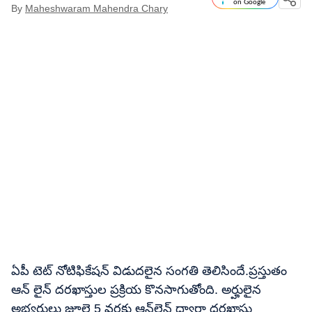
on Google
By
Maheshwaram Mahendra Chary
ఏపీ టెట్ నోటిఫికేషన్ విడుదలైన సంగతి తెలిసిందే.ప్రస్తుతం
ఆన్ లైన్ దరఖాస్తుల ప్రక్రియ కొనసాగుతోంది. అర్హులైన
అభ్యర్థులు జూలై 5 వరకు ఆన్‌లైన్ ద్వారా దరఖాస్తు