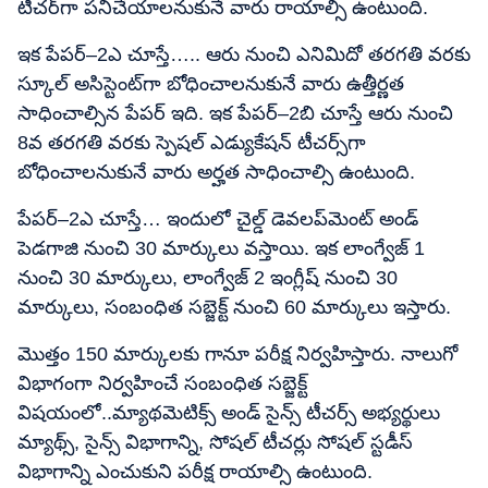
టీచర్‌గా పనిచేయాలనుకునే వారు రాయాల్సి ఉంటుంది.
ఇక పేపర్‌–2ఎ చూస్తే….. ఆరు నుంచి ఎనిమిదో తరగతి వరకు
స్కూల్‌ అసిస్టెంట్‌గా బోధించాలనుకునే వారు ఉత్తీర్ణత
సాధించాల్సిన పేపర్‌ ఇది. ఇక పేపర్‌–2బి చూస్తే ఆరు నుంచి
8వ తరగతి వరకు స్పెషల్‌ ఎడ్యుకేషన్‌ టీచర్స్‌గా
బోధించాలనుకునే వారు అర్హత సాధించాల్సి ఉంటుంది.
పేపర్‌–2ఎ చూస్తే… ఇందులో చైల్డ్‌ డెవలప్‌మెంట్‌ అండ్‌
పెడగాజి నుంచి 30 మార్కులు వస్తాయి. ఇక లాంగ్వేజ్ 1
నుంచి 30 మార్కులు, లాంగ్వేజ్ 2 ఇంగ్లీష్ నుంచి 30
మార్కులు, సంబంధిత సబ్జెక్ట్ నుంచి 60 మార్కులు ఇస్తారు.
మొత్తం 150 మార్కులకు గానూ పరీక్ష నిర్వహిస్తారు. నాలుగో
విభాగంగా నిర్వహించే సంబంధిత సబ్జెక్ట్‌
విషయంలో..మ్యాథమెటిక్స్‌ అండ్‌ సైన్స్‌ టీచర్స్‌ అభ్యర్థులు
మ్యాథ్స్, సైన్స్‌ విభాగాన్ని, సోషల్‌ టీచర్లు సోషల్‌ స్టడీస్‌
విభాగాన్ని ఎంచుకుని పరీక్ష రాయాల్సి ఉంటుంది.