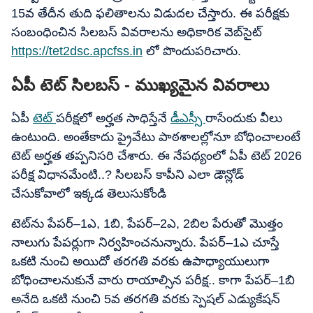
15వ తేదీన తుది ఫలితాలను విడుదల చేస్తారు. ఈ పరీక్షకు
సంబంధించిన సిలబస్ వివరాలను అధికారిక వెబ్‌సైట్
https://tet2dsc.apcfss.in
లో పొందుపరిచారు.
ఏపీ టెట్ సిలబస్ - ముఖ్యమైన వివరాలు
ఏపీ
టెట్
పరీక్షలో అర్హత సాధిస్తేనే
డీఎస్సీ
రాసేందుకు వీలు
ఉంటుంది. అంతేకాదు ప్రైవేటు పాఠశాలల్లోనూ బోధించాలంటే
టెట్ అర్హత తప్పనిసరి చేశారు. ఈ నేపథ్యంలో ఏపీ టెట్ 2026
పరీక్ష విధానమేంటి..? సిలబస్ కాపీని ఎలా డౌన్లోడ్
చేసుకోవాలో ఇక్కడ తెలుసుకోండి
టెట్‌ను పేపర్‌–1ఎ, 1బి, పేపర్‌–2ఎ, 2బిల పేరుతో మొత్తం
నాలుగు పేపర్లుగా నిర్వహించనున్నారు. పేపర్‌–1ఎ చూస్తే
ఒకటి నుంచి అయిదో తరగతి వరకు ఉపాధ్యాయులుగా
బోధించాలనుకునే వారు రాయాల్సిన పరీక్ష.. కాగా పేపర్‌–1బి
అనేది ఒకటి నుంచి 5వ తరగతి వరకు స్పెషల్‌ ఎడ్యుకేషన్‌