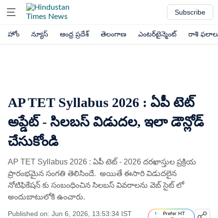
Subscribe
హోం
న్యూస్
ఆంధ్ర ప్రదేశ్
తెలంగాణ
ఎంటర్‌టైన్మెంట్
రాశి ఫలాల
AP TET Syllabus 2026 : ఏపీ టెట్
అప్డేట్ - సిలబస్ విడుదల, ఇలా డౌన్లోడ్
చేసుకోండి
AP TET Syllabus 2026 : ఏపీ టెట్ - 2026 దరఖాస్తుల ప్రక్రియ
ప్రారంభమైన సంగతి తెలిసిందే. అయితే ఈసారి విడుదలైన
నోటిఫికేషన్ కు సంబంధించిన సిలబస్ వివరాలను వెబ్ సైట్ లో
అందుబాటులోకి ఉంచారు.
Published on: Jun 6, 2026, 13:53:34 IST
Prefer HT