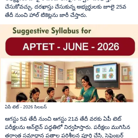
చేసుకోవచ్చు. దరఖాస్తు చేసుకున్న అభ్యర్థులకు జూలై 25వ
తేదీ నుంచి హాల్ టికెట్లను జారీ చేస్తారు.
ఏపీ టెట్ - 2026 సిలబస్
ఆగస్టు 5వ తేదీ నుంచి ఆగస్టు 21వ తేదీ వరకు ఏపీ టెట్
పరీక్షలను ఆన్‌లైన్ పద్ధతిలో నిర్వహిస్తారు. పరీక్షలు ముగిసిన
తర్వాత సమాధాన పత్రాల పరిశీలన పూర్తి చేసి, సెప్టెంబర్