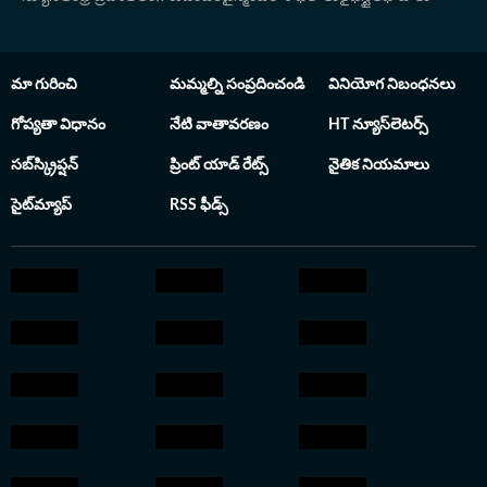
ప్రతిభకు గానూ యూనివర్శిటీ నుంచి గోల్డ్ మెడల్ ను పొందారు. ఆ
తర్వాత ఉస్మానియా యూనివర్శిటీ క్యాంపస్ నుంచి లా డిగ్రీ పట్టా
పొందారు.
మా గురించి
మమ్మల్ని సంప్రదించండి
వినియోగ నిబంధనలు
గోప్యతా విధానం
నేటి వాతావరణం
HT న్యూస్‌లెటర్స్
సబ్‌స్క్రిప్షన్
ప్రింట్ యాడ్ రేట్స్
నైతిక నియమాలు
సైట్‌మ్యాప్
RSS ఫీడ్స్