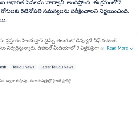
 ఏఐ ఆధారిత సేవలను 'వాద్వాని' అందిస్తోంది. ఈ క్రమంలోనే
రోగులకు రెటినోపతి సమస్యలను పరీక్షించాలని నిర్ణయించింది.
యి.
్రస్తుతం హిందుస్తాన్ టైమ్స్ తెలుగులో డిప్యూటీ చీఫ్ కంటెంట్
తలు నిర్వర్తిస్తున్నారు. డిజిటల్ మీడియాలో 9 ఏళ్లకుపైగా అనుభవం ఉంది.
Read More
రడం కంటే ముందు ఏబీపీ దేశంలో డిజిటల్ కంటెంట్ ప్రొడ్యూసర్‌గా పని
ంగాణ అనే దినపత్రికలో సబ్ఎడిటర్‌గా జర్నలిజం కెరీర్ మెుదలుపెట్టారు.
desh
Telugu News
Latest Telugu News
లో ఈనాడు దినపత్రికలో కొంతకాలం సబ్‌ఎడిటర్‌గా బాధ్యతలు
తీయ యూనివర్సిటీలో 2015-2017 పీజీ మాస్ కమ్యూనికేషన్ అండ్
వారా గుర్తింపు.. ఈ ఆసుపత్రుల్లో పైలట్ ప్రాజెక్ట్!
ఈ సమయంలో మేడారం సమ్మక్క-సారలమ్మ జాతర కోసం ప్రత్యేకంగా
ించిన టీమ్‌లో ఉన్నారు. పీజీ చదివే సమయంలోనే క్యాంపస్
ంగా ఈటీవీ భారత్‌కు సెలక్ట్ అయ్యారు. అక్కడ ఆంధ్రప్రదేశ్‌ డెస్క్‌లో పని
్ని ప్రత్యేక స్టోరీలు కూడా ఈటీవీ భారత్ వెబ్‌సైట్ కోసం రాసేవారు. 2019
డెస్క్‌ టీమ్‌లో ఉన్న నలుగురిలో ఆనంద్ సాయి ఒకరు. ఆ తర్వాత అక్కడ
కి వెళ్లి కొంతకాలం పని చేశారు. ఈ సమయంలో కూడా డిజిటల్ మీడియాకు
ందూస్తాన్ టైమ్స్‌ తెలుగులో 2022లో చేరారు.
ినెస్, లైఫ్‌స్టైల్, ఎంటర్‌టైన్‌మెంట్‌, స్పోర్ట్స్‌ సెక్షన్లకు పనిచేశారు.