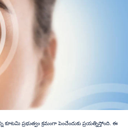
్ని కూటమి ప్రభుత్వం క్రమంగా పెంచేందుకు ప్రయత్నిస్తోంది. ఈ