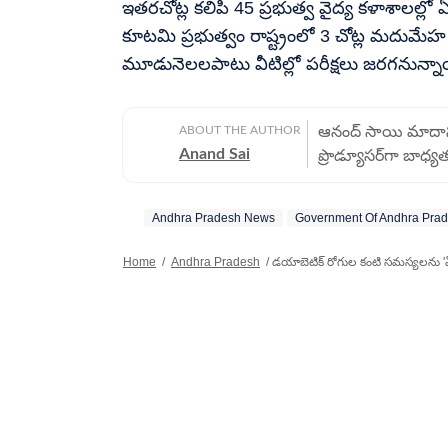
ఇతరచోట్ల కలిపి 45 ప్రభుత్వ వైద్య కళాశాలల్లో
కూటమి ప్రభుత్వం రాష్ట్రంలో 3 చోట్ల మదుమేహ 
మూడునెలలపాటు వీటిల్లో పరీక్షలు జరగనున్నా
ABOUT THE AUTHOR
ఆనంద్ సాయి మాదాసు ప
Anand Sai
ప్రొడ్యూసర్‌గా బాధ్య
హెచ్‌టీ తెలుగులో చే
చేశారు. మెుదట నవతెల
Andhra Pradesh News
Government Of Andhra Pra
ఆ తర్వాత కరీంనగర్‌
చూసుకున్నారు. కాక
Home
/
Andhra Pradesh
/
డయాబెటిక్ రోగుల కంటి సమస్యలను 'ఏఐ' ద్
జర్నలిజం చేశారు. 
క్యాంపస్ నుంచి పంప
రిక్రూట్‌మెంట్‌లో భాగ
చేశారు. అంతేకాదు కొన
ఎన్నికల్లో ఎలక్షన్ 
నుంచి ఏబీపీ దేశంలో
తగినట్టుగా అనేక ప్రత్యేక కథనాలు రాశారు. హి
ఇక్కడ గతంలో నేషనల్, బిజ