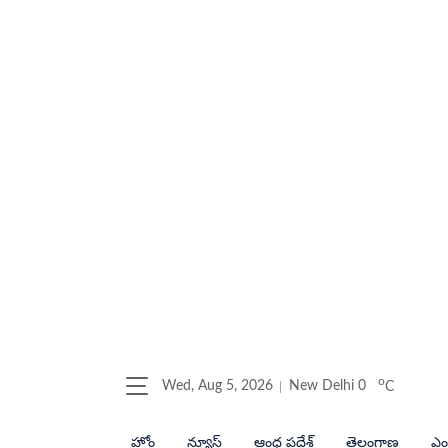
o
Wed, Aug 5, 2026
New Delhi
0
C
హోం
న్యూస్
ఆంధ్ర ప్రదేశ్
తెలంగాణ
ఎంట