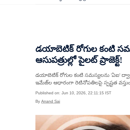
డయాబెటిక్ రోగుల కంటి సమస
ఆసుపత్రుల్లో పైలట్ ప్రాజెక్ట్!
డయాబెటిక్ రోగుల కంటి సమస్యలను 'ఏఐ' ద్వారా గ
ఇమేజ్‌ల ఆధారంగా రెటినోపతిలపై స్పష్టత వస్తు
Published on: Jun 10, 2026, 22:11:15 IST
By
Anand Sai