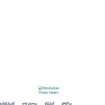
ర్‌టైన్మెంట్
రాశి ఫలాలు
లైఫ్‌స్టైల్
ఫోటోలు