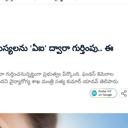
్యలను 'ఏఐ' ద్వారా గుర్తింపు.. ఈ
ుర్తించనున్నట్టుగా ప్రభుత్వం పేర్కొంది. ఫండస్ కెమెరాల
ందని వైద్యారోగ్య శాఖ మంత్రి సత్య కుమార్ యాదవ్ తెలిపారు.
Prefer HT
on Google