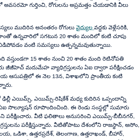
ో అవసరమో గుర్తించి, రోగులను అప్రమత్తం చేయడానికి వీలు
మస్యలు ముదిరిన అనంతరం రోగులు
వైద్యుల
వద్దకు వెళ్లేసరికి,
మేహంతో ఉన్నవారిలో సగటున 20 శాతం మందిలో కంటి చూపు
విడిపోవడం వంటి సమస్యలు ఉత్పన్నమవుతున్నాయి.
ది వస్తుండగా 15 శాతం నుంచి 20 శాతం మంది రెటినోపతి
 జీజీహెచ్ మదుమేహ వ్యాధిగ్రస్తులను ఏఐ ద్వారా పరీక్షించడం
ంతీయ ఆసుపత్రిలో ఈ నెల 13న, విశాఖలోని ప్రాంతీయ కంటి
్నారు.
ిల్లీ ఎయిమ్స్, ఎయిమ్స్-రిషికేశ్ మధ్య కుదిరిన ఒప్పందాన్ని
ర' ఏఐ సొల్యూషన్ రూపొందించింది. ఈ రెండు సంస్థల్లో సుమారు
ి పరీక్షించారు. వీటి ఫలితాలు అనుసరించి ఎయిమ్స్-బీబీనగర్,
స్తులను పరీక్షిస్తున్నారు. వీటితోపాటు దేశంలోని రాజస్థాన్, అసోం,
ఘాలయ, ఒడిశా, ఉత్తరప్రదేశ్, తెలంగాణ, ఉత్తరాఖండ్, బీహార్,