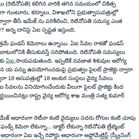
(రెటినోపతి) కలిగిన వారికి తగిన సమయంలో చికిత్స
 గుంటూరు, కర్నూలు, విశాఖలోని ప్రభుత్వాసుపత్రుల్లో
ల ద్వారా తీసే ఇమేజ్ ను పరిశీలించి, రెటినోపతి సమస్య ఎంత
? అన్న దానిపై ఏఐ స్పష్టత ఇస్తుంది.
త్రమే ఫండస్ కెమెరాలు ఉన్నాయి. ఏఐ సేవల రాకతో ఫండస్
ందుబాటులోనికి తీసుకువస్తే సరిపోతుంది. రెటినోపతి సమస్యలు
ుకు
ఏఐ
సాయపడుతుంది. ఇప్పటికే నవజాత శిశువుల ఆరోగ్య
ిన య పన్ను ఉపయోగించడంపై ప్రభుత్వం పైలట్ ప్రాజెక్టు ద్వారా
ద్వారా 18 ఆసుపత్రుల్లో 18 అంకుర సంస్థలు వైద్య సేవలు
 సేవలను వినియోగించేందుకు వీలుగా పైలట్ ప్రాజెక్టు కింద
ణయించినట్లు రాష్ట్ర వైద్య ఆరోగ్య శాఖ మంత్రి సత్య కుమార్
ే ఇమేజ్ ఆధారంగా రెటీనా కంటి వైద్యులు సదరు రోగుల కంటి చూపు
ఫండ్స్ కెమెరా లేకున్నా... డాక్టర్ లేకున్నా రెటినోపతి ట్రీట్మెంట్
రంగా ఏఐ ఇచ్చే రిపోర్టు ఆధారంగా అప్టోమేట్రిస్ట్ (స్క్రీనింగ్