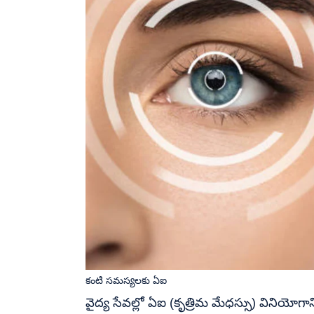
కంటి సమస్యలకు ఏఐ
వైద్య సేవల్లో ఏఐ (కృత్రిమ మేధస్సు) వినియోగాన