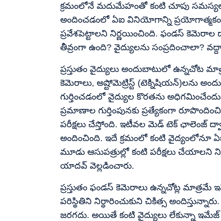
క్రమంలోనే మదుమేహంతో కంటి చూపు సమస్యలు 
అందించడంలో ఏఐ వినియోగాన్ని ప్రయోగాత్మకంగా
ప్రవేశపెట్టాలని నిర్ణయించింది. ఫండస్ కెమెరా
తీవ్రంగా ఉంది? వైద్యులను సంప్రదించాలా? వద్దా
ప్రస్తుతం వైద్యులు అందుబాటులో ఉన్నచోట మా
కెమెరాలు, అష్టోమెట్రిస్ట్ (టెక్నిషియన్)లను అ
గుర్తించడంలో వైద్యుల కొరతను అధిగమించేంద
ప్రమాణాల గుర్తింపునకు ప్రత్యేకంగా రూపొందించ
పరీక్షలు చేస్తోంది. ఇటీవల మెడ్ టెక్ ఛాలెంజ్ 
అందించింది. ఇదే క్రమంలో కంటి వైద్యంలోనూ ఏఐ
మూడు ఆసుపత్రుల్లో కంటి పరీక్షలు చేయాలని నిర్
యాదవ్ వెల్లడించారు.
ప్రస్తుతం ఫండస్ కెమెరాలు ఉన్నచోట్ల మాత్రమ
పరిస్థితిని నిర్ధారించుకుని చికిత్స అందిస్తున్నారు. 
జరగదు. అయితే కంటి వైద్యులు లేకున్నా ఇమేజ్ ఆధా