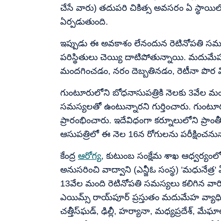
చేసే వారు) తదుపరి చికిత్స అవసరం ఏ స్థాయిల
ఏర్పడుతుంది.
ఇప్పుడు ఈ అవకాశం లేనందున రెటినోపతి స
పరిస్థితులు చెయ్యి దాటిపోతున్నాయి. మదు
మందగించడం, నరం దెబ్బతినడం, రెటీనా పొర 
గుంటూరులోని బోధనాసుపత్రికి నెలకు 3వేల మం
సమస్యలతో ఉంటున్నారని గుర్తించారు. గుంటూరు
ప్రారంభించారు. ఇదేవిధంగా కర్నూలులోని ప్రా
ఆసుపత్రిలో ఈ నెల 16న రోగులను పరీక్షించనున
కేంద్ర
ఆరోగ్య
, కుటుంబ సంక్షేమ శాఖ ఆధ్వర్యంలో ఢ
అనుసరించి వాద్వాని (ఎన్జీఓ సంస్థ) 'మధునేత్
13వేల మంది రెటినోపతి సమస్యలు కలిగిన వారిన
ఎయిమ్స్ రాయ్‌పూర్‌ ప్రస్తుతం మదుమేహ వ్యాధిగ్ర
చత్తీస్‌ఘడ్, ఢిల్లీ, హర్యానా, మధ్యప్రదేశ్, మే