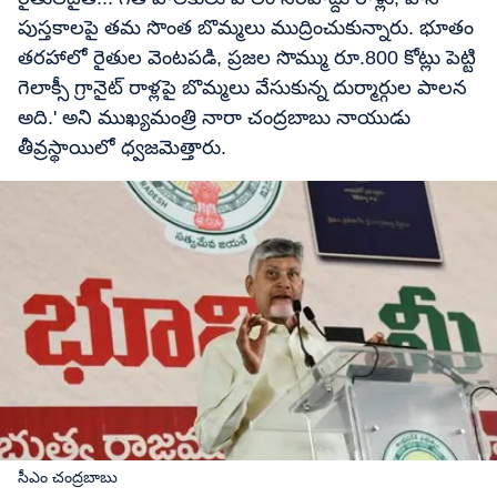
పుస్తకాలపై తమ సొంత బొమ్మలు ముద్రించుకున్నారు. భూతం
తరహాలో రైతుల వెంటపడి, ప్రజల సొమ్ము రూ.800 కోట్లు పెట్టి
గెలాక్సీ గ్రానైట్‌ రాళ్లపై బొమ్మలు వేసుకున్న దుర్మార్గుల పాలన
అది.' అని ముఖ్యమంత్రి నారా చంద్రబాబు నాయుడు
తీవ్రస్థాయిలో ధ్వజమెత్తారు.
సీఎం చంద్రబాబు