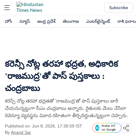
Subscribe
హోం
న్యూస్
ఆంధ్ర ప్రదేశ్
తెలంగాణ
ఎంటర్‌టైన్మెంట్
రాశి ఫలాల
కరెన్సీ నోట్ల తరహా భద్రత, అధికారిక
'రాజముద్ర'తో పాస్ పుస్తకాలు :
చంద్రబాబు
కరెన్సీ నోట్ల తరహా భద్రతతో 'రాజముద్ర'తో పాస్ పుస్తకాలు జారీ
చేయనున్నట్టుగా సీఎం చంద్రబాబు అన్నారు. రైతులకు మేలు చేసేలా
రెవెన్యూ వ్యవస్థను వివాద రహితంగా తీర్చిదిద్దుతున్నట్లుగా చెప్పారు.
Published on: Jun 8, 2026, 17:38:59 IST
Prefer HT
on Google
By
Anand Sai