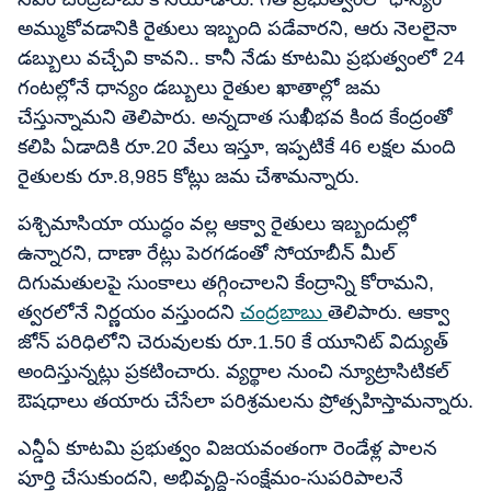
అమ్ముకోవడానికి రైతులు ఇబ్బంది పడేవారని, ఆరు నెలలైనా
డబ్బులు వచ్చేవి కావని.. కానీ నేడు కూటమి ప్రభుత్వంలో 24
గంటల్లోనే ధాన్యం డబ్బులు రైతుల ఖాతాల్లో జమ
చేస్తున్నామని తెలిపారు. అన్నదాత సుఖీభవ కింద కేంద్రంతో
కలిపి ఏడాదికి రూ.20 వేలు ఇస్తూ, ఇప్పటికే 46 లక్షల మంది
రైతులకు రూ.8,985 కోట్లు జమ చేశామన్నారు.
పశ్చిమాసియా యుద్ధం వల్ల ఆక్వా రైతులు ఇబ్బందుల్లో
ఉన్నారని, దాణా రేట్లు పెరగడంతో సోయాబీన్ మీల్
దిగుమతులపై సుంకాలు తగ్గించాలని కేంద్రాన్ని కోరామని,
త్వరలోనే నిర్ణయం వస్తుందని
చంద్రబాబు
తెలిపారు. ఆక్వా
జోన్ పరిధిలోని చెరువులకు రూ.1.50 కే యూనిట్ విద్యుత్
అందిస్తున్నట్లు ప్రకటించారు. వ్యర్థాల నుంచి న్యూట్రాసిటికల్
ఔషధాలు తయారు చేసేలా పరిశ్రమలను ప్రోత్సహిస్తామన్నారు.
ఎన్డీఏ కూటమి ప్రభుత్వం విజయవంతంగా రెండేళ్ల పాలన
పూర్తి చేసుకుందని, అభివృద్ధి-సంక్షేమం-సుపరిపాలనే