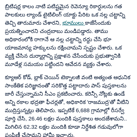
బ్రిటిషర్ల కాలం నాటి పటిష్టమైన రెవెన్యూ రికార్డులను గత
పాలకులు ల్యాండ్ టైటిలింగ్ యాక్టు పేరిట ఒక నల్ల చట్టాన్ని
తెచ్చి తారుమారు చేశారని,
భూములు
కాజేసేందుకు
ప్రయత్నించారని చంద్రబాబు మండిపడ్డారు. తాము
అధికారంలోకి రాగానే ఆ నల్ల చట్టాన్ని రద్దు చేసి భూ
యాజమాన్య హక్కులను రక్షించామని స్పష్టం చేశారు. ఒక
వ్యక్తి చేసిన దుర్మార్గాన్ని ప్రక్షాళన చేసేందుకు ప్రభుత్వానికి
మూడేళ్ల సమయం పట్టిందని ఆవేదన వ్యక్తం చేశారు.
క్యూఆర్ కోడ్, బ్లాక్ చెయిన్ టెక్నాలజీ వంటి అత్యంత ఆధునిక
సాంకేతిక పరిజ్ఞానంతో సరికొత్త పట్టాదారు పాస్ పుస్తకాలను
జారీ చేస్తున్నామని సీఎం ప్రకటించారు. కరెన్సీ నోట్లకు ఉండే
అన్ని రకాల భద్రతా ఫీచర్లతో, అధికారిక 'రాజముద్ర'తో వీటిని
ముద్రిస్తున్నట్లు తెలిపారు. ఇప్పటికే 6,688 గ్రామాల్లో రీసర్వే
పూర్తి చేసి, 26.46 లక్షల మందికి పుస్తకాలు అందజేశామని..
మిగిలిన 62.32 లక్షల మందికి కూడా నిర్దేశిత గడువులోగా
పంపిణీ చేస్తామని హామీ ఇచ్చారు.