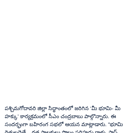
పశ్చిమగోదావరి జిల్లా సిద్ధాంతంలో జరిగిన ‘మీ భూమి- మీ
హక్కు’ కార్యక్రమంలో సీఎం చంద్రబాబు పాల్గొన్నారు. ఈ
సందర్భంగా బహిరంగ సభలో ఆయన మాట్లాడారు. "భూమి
రైతులదైతే... గత పాలకులు పొలం సరిహద్దు రాళ్లు, పాస్