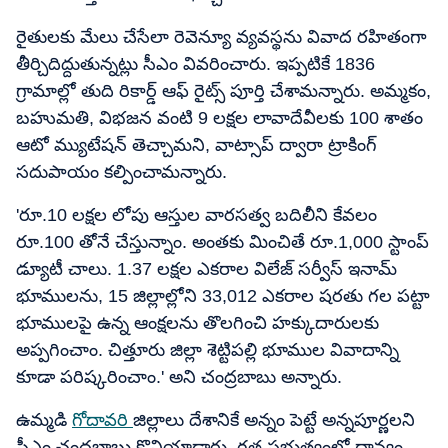
రైతులకు మేలు చేసేలా రెవెన్యూ వ్యవస్థను వివాద రహితంగా
తీర్చిదిద్దుతున్నట్లు సీఎం వివరించారు. ఇప్పటికే 1836
గ్రామాల్లో తుది రికార్డ్ ఆఫ్ రైట్స్ పూర్తి చేశామన్నారు. అమ్మకం,
బహుమతి, విభజన వంటి 9 లక్షల లావాదేవీలకు 100 శాతం
ఆటో మ్యుటేషన్ తెచ్చామని, వాట్సాప్ ద్వారా ట్రాకింగ్
సదుపాయం కల్పించామన్నారు.
'రూ.10 లక్షల లోపు ఆస్తుల వారసత్వ బదిలీని కేవలం
రూ.100 తోనే చేస్తున్నాం. అంతకు మించితే రూ.1,000 స్టాంప్
డ్యూటీ చాలు. 1.37 లక్షల ఎకరాల విలేజ్ సర్వీస్ ఇనామ్
భూములను, 15 జిల్లాల్లోని 33,012 ఎకరాల షరతు గల పట్టా
భూములపై ఉన్న ఆంక్షలను తొలగించి హక్కుదారులకు
అప్పగించాం. చిత్తూరు జిల్లా శెట్టిపల్లి భూముల వివాదాన్ని
కూడా పరిష్కరించాం.' అని చంద్రబాబు అన్నారు.
ఉమ్మడి
గోదావరి
జిల్లాలు దేశానికే అన్నం పెట్టే అన్నపూర్ణలని
సీఎం చంద్రబాబు కొనియాడారు. గత ప్రభుత్వంలో ధాన్యం